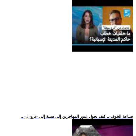
.. -صناعة الخوف-.. كيف تحول عبور المهاجرين إلى سبتة إلى -غزو- ل