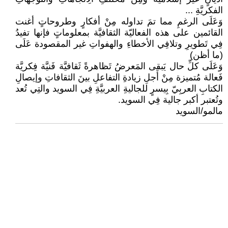
الفكريَّةِ ...
وَعَلَى الرغمِ مما تمَ تداوله مِنْ أفكارٍ وطروحاتٍ أغنت
القائمين على هذه الفعاليّة الثقافيَّة بمعلوماتٍ فإنها تفيدُ
فِي تَطويرِ وتلافِي الأخطاءِ والهفواتِ غير المقصودة عَلَى
(ما أظن)
وَعَلَى كلِّ حال يَبقى المَعرضُ تَظاهرةً ثَقافيَّة فَنيَّة فِكريَّة
فَعالة مُتميزة مِنْ أَجلِ زيادةِ التفاعلِ بينَ الثقافاتِ وإيصالِ
الكتابِ العربِيّ بِيسرٍ للجاليةِ العربيَّةِ فِي السويد والتِي تُعد
وتُعتبر أكبر جالية فِي السويد.
مالمو/السويد