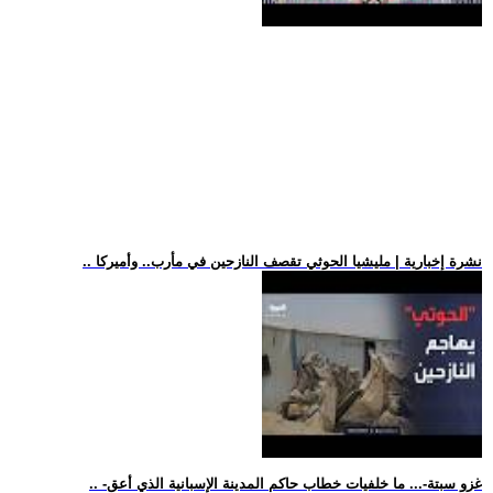
.. نشرة إخبارية | مليشيا الحوثي تقصف النازحين في مأرب.. وأميركا
.. -غزو سبتة-... ما خلفيات خطاب حاكم المدينة الإسبانية الذي أعق