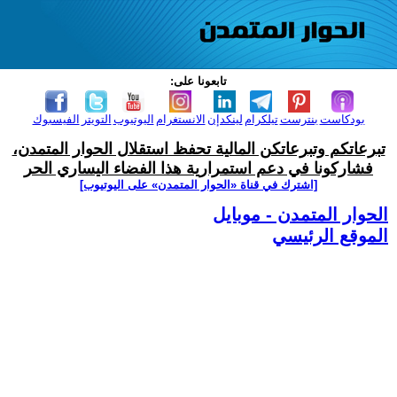
تابعونا على:
بودكاست
بنترست
تيلكرام
لينكدإن
الانستغرام
اليوتيوب
التويتر
الفيسبوك
تبرعاتكم وتبرعاتكن المالية تحفظ استقلال الحوار المتمدن،
فشاركونا في دعم استمرارية هذا الفضاء اليساري الحر
[اشترك في قناة ‫«الحوار المتمدن» على اليوتيوب]
الحوار المتمدن - موبايل
الموقع الرئيسي