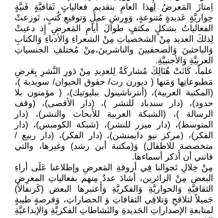
اِمتازَ المَعرضُ لِهذا العامِ بتقديمِ فعالياتٍ ثَقافيَّةٍ فَنيَّةٍ
حِواريَّةٍ عَديدةٍ مُتنوعةٍ، وَوِرشِ عملٍ وَتوقيعِ كُتبٍ، تَوزعتْ
الفعالياتُ بشكلٍ مكثفٍ طوالَ أَيامِ المَعرضِ إِذ دعيتْ
لِذلكَ العديد مِنْ الشخصياتِ مِنْ الشعراءِ وَالأدباءِ وَالكتابِ
وَالباحثينَ وَالصحفيينَ والناشرينَ،مِنْ مُختلفِ الجنسياتِ
العربيَّةِ وَالأجنبيَّةِ.
علماً، كَانَتْ هُنَالِكَ مُشاركَةٌ لِلعدِيدِ مِنْ دَورِ النَّشرِ بِعَرضِ
مَطبوعاتِها وَمَنها ( ديورن رت/ حقوق الحيوان/ سويدية )،
(المكتبة العربية)، (أنترناشينول ببليوتيك)، ( مؤمنون بلا
حدود)، (دار سندباد للنشر )، (دار الأقصى)، (وقف
الرسالة )، (الشبكة العربية للأبحاث والنشر)، (دار
المتوسط)، (دار ميزر للنشر)، (شبكة الكومبس)، (دار
الفكر)، (مركز نيو دايمنشن)، (دار الفكر)، (دار ربيع /
متخصصة للاطفال) وَ(مكتبة أبن رشد) وغيرها، والتي
فاتني أن أَذكر أسماءها.
مِنْ خِلالِ تَجوالنا فِي أروقةِ المَعرضِ وإطلاعنا عَلَى أراءِ
البعض مِنْ الزائرين، أشادَ عددٌ مِنهم بفعالياتِ المعرِض
الثقافيَّةِ وَالحواريَّةِ وَالفكريَّةِ وَأَعتبرها البعض (كَرنفالاً)
جَميلاً لتلاقحِ وَتلاقِي الثقافاتِ وَ الحضاراتِ، وَفرصةٍ طيبةٍ
لمتابعةِ الإصداراتِ الجَديدةِ والنَشاطاتِ الفكريَّةِ وَالإبداعيَّةِ