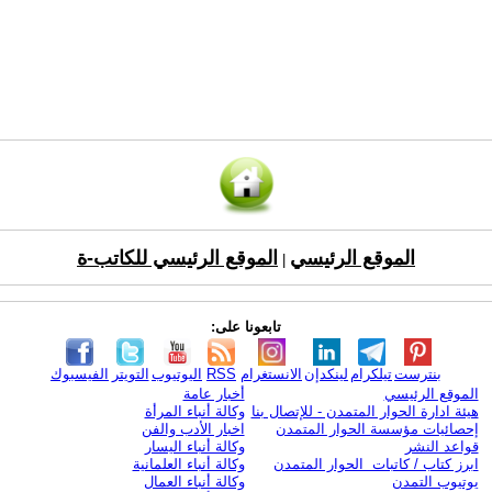
الموقع الرئيسي
الموقع الرئيسي للكاتب-ة
|
تابعونا على:
بنترست
تيلكرام
لينكدإن
الانستغرام
RSS
اليوتيوب
التويتر
الفيسبوك
الموقع الرئيسي
أخبار عامة
هيئة ادارة الحوار المتمدن - للإتصال بنا
وكالة أنباء المرأة
إحصائيات مؤسسة الحوار المتمدن
اخبار الأدب والفن
قواعد النشر
وكالة أنباء اليسار
ابرز كتاب / كاتبات الحوار المتمدن
وكالة أنباء العلمانية
يوتيوب التمدن
وكالة أنباء العمال