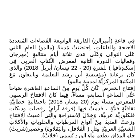
فِي قاعةِ (أميرالن) الفارهَة الواسِعة الفَضاءات المُتعددةَ
الاجنحةِ والقاعاتِ، اِحتضنتْ مَدينةُ (مالمو) للعامِ الثانِي
عَلَى التوالِي وَعَلَى مَدَى ثلاثةِ أيامٍ متتاليةٍ (مهرجان
وفعاليات الدورة الثانية لمعرضِ الكتابِ العربِي فِي
إسكندِنافيا ) للفترةِ (20 - 22 نيسان/ أبريل 2018) والذي
كانِ برعايةِ (مؤسسةِ أبن رشد التعليمة وبالتعاونِ مَعَ
المكتبةِ المركزيَّةِ لمدينةِ مالمو)
اِفتتاح المَعرض كَانَ كُلَّ يَومٍ مِنْ الساعةِ العاشرةِ صَباحاً
حَتَّى الساعَةِ السابِعةِ مساءً، فِيما كانَ الافتتاحُ الرسمِي
للمعرضِ مساءَ يوم (20 نيسان 2018) باحتفاليةٍ خطابيَّةٍ
ثقافيَّةٍ فنيَّةٍ ، قدمتْ فيِها (فرقة آرام) رقصات ودبكات
فلكلوريَّة عربيَّة، وَخِلالَ الِاستراحةِ والَّتِي أعقبتْ الِافتتاح
وزعتْ العديدَ مِنْ أنواعِ المرطباتِ والحلوياتِ والأكلاتِ
الشعبيَّةِ العربيَّةِ مِثلِ ( الفَلافل، والبَقلاوة) وعَصير(شَربتْ)
حلو المذاق بطعمِ ماءِ الوردِ يُسمى {جَلابْ}.