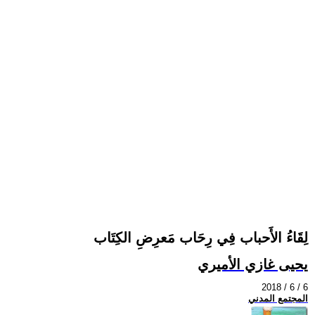
لِقَاءُ الأَحباب فِي رِحَاب مَعرِضِ الكِتَاب
يحيى غازي الأميري
2018 / 6 / 6
المجتمع المدني