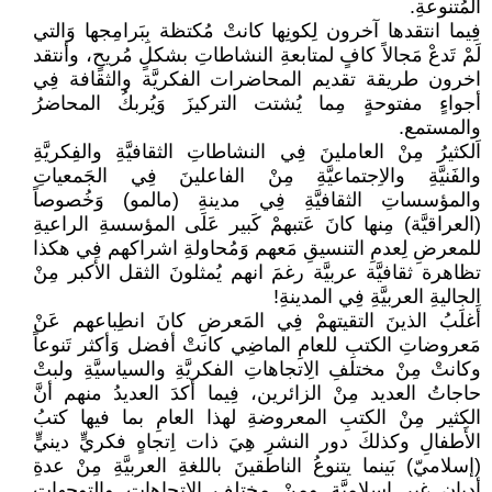
المُتنوعةِ.
فِيما انتقدها آخرون لِكونِها كانتْ مُكتظة بِبَرامِجها وَالتي
لَمْ تَدعْ مَجالاً كافٍ لمتابعةِ النشاطاتِ بشكلٍ مُريحٍ، وأنتقد
اخرون طريقة تقديم المحاضرات الفكريَّة والثقافة فِي
أجواءٍ مفتوحةٍ مِما يُشتت التركيزَ وَيُربكُ المحاضرُ
والمستمع.
اَلكثيرُ مِنْ العاملينَ فِي النشاطاتِ الثقافيَّةِ والفِكريَّةِ
والفَنيَّةِ والاِجتماعيَّةِ مِنْ الفاعلينَ فِي الجَمعياتِ
والمؤسساتِ الثقافيَّةِ فِي مدينةِ (مالمو) وَخُصوصاً
(العراقيَّة) مِنها كانَ عَتبهمْ كَبير عَلَى المؤسسةِ الراعيةِ
للمعرضِ لِعدمِ التنسيقِ مَعهم وَمُحاولةِ اشراكهم فِي هكذا
تظاهرة ثقافيَّة عربيَّة رغمَ انهم يُمثلونَ الثقل الأكبر مِنْ
الجاليةِ العربيَّةِ فِي المدينةِ!
أَغلَبُ الذينَ التقيتهمْ فِي المَعرضِ كانَ انطِباعهم عَنْ
مَعروضاتِ الكتبِ للعامِ الماضِي كانتْ أفضل وَأكثر تَنوعاً
وكانتْ مِنْ مختلفِ الِاتجاهاتِ الفكريَّةِ والسياسيَّةِ ولبتْ
حاجاتُ العديد مِنْ الزائرين، فِيما أكدَ العديدُ منهم أنَّ
الكثير مِنْ الكتبِ المعروضةِ لهذا العامِ بما فيها كتبُ
الأَطفالِ وكذلكَ دور النشرِ هِيَ ذات اِتجاهٍ فكريٍّ دينيٍّ
(إسلاميّ) بَينما يتنوعُ الناطقينَ باللغةِ العربيَّةِ مِنْ عدةِ
أديانٍ غير إسلاميَّة ومِنْ مختلفِ الِاتجاهاتِ والتوجهاتِ