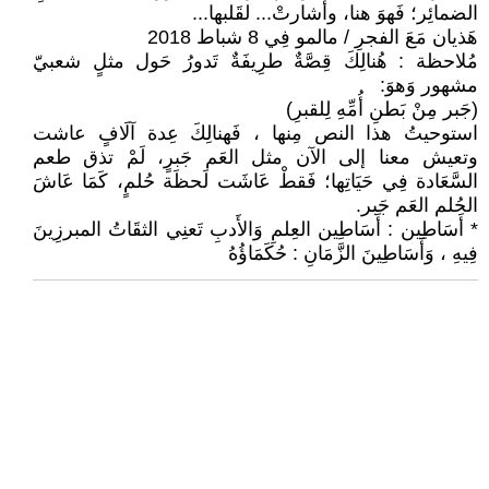
الضمائِر؛ فَهوَ هنا، وأشارتْ... لقَلبها...
هَذيان مَعَ الفجرِ / مالمو فِي 8 شباط 2018
مُلاحظة : هُنالِكَ قِصَّةٌ طرِيفَةٌ تَدورُ حَول مثلٍ شعبيّ
مشهور وَهوَ:
(جَبر مِنْ بَطنِ أُمِّهِ لِلقبرِ)
استوحيتُ هذا النص مِنها ، فَهنالِكَ عِدة آلَافٍ عاشت
وتعيش معنا إلى الآن مثل العَم جَبرٍ، لَمْ تذق طعم
السَّعَادة فِي حَيَاتِها؛ فَقطْ عَاشَت لَحظَة حُلمٍ، كَمَا عَاشَ
الحُلم العَم جَبر.
* أَسَاطِين : أَسَاطِين العِلمِ وَالأَدبِ تَعنِي الثقَاتُ المبرزِينَ
فِيهِ ، وَأَسَاطِينَ الزَّمَانِ : حُكَمَاؤُهُ