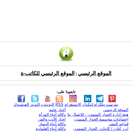
الموقع الرئيسي
الموقع الرئيسي للكاتب-ة
|
تابعونا على:
بنترست
تيلكرام
لينكدإن
الانستغرام
RSS
اليوتيوب
التويتر
الفيسبوك
الموقع الرئيسي
أخبار عامة
هيئة ادارة الحوار المتمدن - للإتصال بنا
وكالة أنباء المرأة
إحصائيات مؤسسة الحوار المتمدن
اخبار الأدب والفن
قواعد النشر
وكالة أنباء اليسار
ابرز كتاب / كاتبات الحوار المتمدن
وكالة أنباء العلمانية