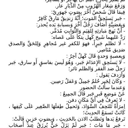
وَرَفَعَ شِعَار الهُرُوب مِنْ الدِّيَارِ عار.
فِيمَا قَالَ شَخصٌ أَخَّرَ بِصَوتٍ جَهوَرِيّ:
- جَبر يَستَحِقُّ المَوت؛ أَنَّهُ زِندِيقٌ مَارِقٌ كَافِرٌ
وَبِعَصَبِيَّةٍ أَضَافَ رَجُلٌ أَخَّرَ وَبسبابةِ يَده يُحذر:
- أَنَّ نَهجَ مَبادِئِهِ لِلقِيَمِ وَالثَّوَابِتِ مُدَمِّر.
رَدَّ عَليهما شَيخ كَهل يتكأ عَلَى عَصاه:
- لَا تَظلم جَبرٍاً، فهوَ للكفرِ غير مُجاهِرٍ وَلِلحَقِّ وَالصدق
صَدِيق مُنَاصِر.
وَبِعصبةٍ وَحدةٍ قَالَ كَهلٌ آخِرٌ :
- لا يَستَحِق الإِعدَامَ جَبر، وَهُوَ لَيسَ بفاسقٍ أَو سارق، جَبر
رَجلٌ ضد الفقر وَالظلم ثائر؛
وَأرَدفَ يَقول :
- وَكَانَ لِجَبر حُلمٌ جَمِيلٌ وَعَقلٌ رَصِين.
وَعندما سأَلتُ الحضور
عَنْ مَوضِعِ قَبرِ جَبر قَالَ الجمِيعُ :
- لا نَعرِفُ فِي أَيِّ مَكَانٍ دفن.
اِمرَأَةٌ تَلتَحِفُ السَّوَادَ، وَتَحمِلُ طِفلَهَا الصَّغِير عَلَى كَتِفِها ،
كَانَتْ تَسمَعُ الحدِيثَ؛
تَرفعُ يَدها وَتَطلبُ الاذن بالحَدِيثِ ، وَبِصَوتٍ حَزِينٍ قَالَتْ:
- جَبر مَا مَاتَ ؛ جَبر لَمْ يَزَلْ حَيٌّ يُرزَقُ عِندَ أَصحَابِ