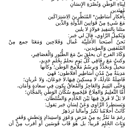
لِبِنَاءِ الوَطَنِ وَنُصْرَةِ الإِنسَانِ
مُهتَدين
بِأَفكارِ أَسَاطِينَ* المُنَظِّرِينَ الِاشتِرَاكَين
مَعَ شَيءٍ مِنْ قَوَانِينَ الدَّولَةِ وَالدِّين
مثلنا بِالتنفِيذِ فولاذٍ لا يلين
وَيُكمِلُ الرَّاوِي، قالَ لي جَبر:
نَحنُ أَصبَحنا الأَغلَبِيَّة عُمال وَفَلاحِين وَمَعَنَا جمع مِنْ
المُثَقفِين وَالمؤيدين،
وَكَادَ الفرح أن يحلقَ بيَّ مَعَ الطُّيُورِ وَالْعَصَافِيرِ،
وكنتُ مَعَ رِفَاقِي كُلّ يَومٍ نحلمُ بِحُلمٍ جَدِيدٍ،
نتخيلُّ وَنحَدِّدُّ وَنرسُمُ مَلَامِحَ الوَطَن؛ وكأنها
مَدِينَةٌ مِنْ مُدُنِ أَسَاطِيرِ أفلاطون؛ فَهيَ
فَاضِلَةٌ عَادِلَةٌ، لا مِسكِينَ فِيهَا،لا جَوعَانَ، وَلا عُريان؛
وَحَتَّى اليَتِيمُ وَالعَاجِزُ وَالمُعاقُ يكون فِي سعادةٍ وَأَمَان،
أَمَّا التَّعلِيمُ وَالعِلَاجُ فَلِجَمِيعِ سُكَّانَ الوَطَنِ بِالمَجَّانِ؛
لا بَلْ لا فَرقَ فِيهَا بَيْنَ الخَادِمِ وَالسُّلطَان.
وَيَستطردُ الرَّاوِي وَعَنْ لِسَانِ جَبر يَقول:
كَانَتْ أَحلامُنا تَكبرُ وأمالنا تَزدَهِرُ
رغمَ مَا نَمُرُّ بِهِ مِنْ مَرَضٍ وَعَوَزٍ وَاستِبدَادٍ وَبَطشٍ وَفَقرٍ
وَبَاتَ الحُلم قَريباً؛ بل هوَ قَاب قَوسَين أو أقرب مِنْ أن