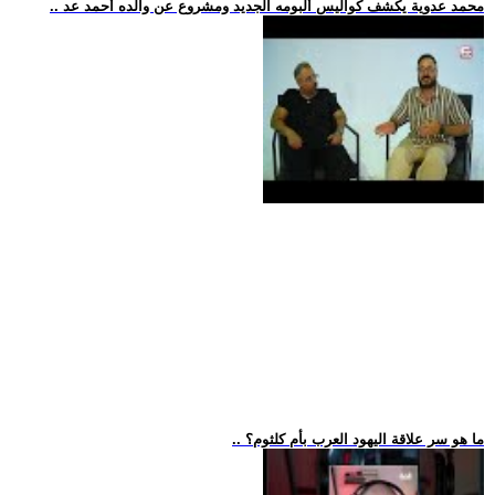
.. محمد عدوية يكشف كواليس ألبومه الجديد ومشروع عن والده أحمد عد
.. ما هو سر علاقة اليهود العرب بأم كلثوم؟