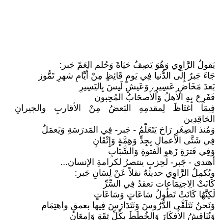
يَقولُ الرَّاوِي وَهُوَ يَصِفُ حَيَاةَ وَحُلم العَمّ جَبر:
جَاءَ جَبرٌ إِلَى الدُّنيا فِي يَومٍ قَائِظٍ مِنْ أَيَّامِ شهرِ تَمُّوز
بَعدَ مَخَاضٍ عَسِيرٍ، وَعَيشِ لَيسَ بِاليَسِيرِ
فَفَرِحَ بِهِ الأَهلُ وَالأَصحَابُ المُحِبون
فِيمَا اغتَاظَ لِمقدمِهِ البَعضُ مِنْ الأقاربِ والجيرانِ
الحَاقِدِين
وَمُنذ الصِغَرِ رَاحَ يَتَعَلّمُ - جَبر- فِي المَدرَسَةِ وَيَعمَلُ
فِي شَتَّى الأعمالِ بِجِدٍّ وَهِمَّةٍ وَإِتْقَانٍ
وَفِي فَترَةِ زَهوِ الفتوةِ وَالشَّبَابِ
أهتدى - جَبر- لحِزبٍ ينتصرُ لكرامةِ الإنسان...
ويُكمِلُ الرَّاوِي حديثهُ نقلاً عَنْ لِسَانِ جَبر:
كَانَتْ الِاجتِمَاعات تعقدُ فِي السِّرِّ
لَكِنَّهُا كَانَتْ تَطُولُ سَاعَاتٍ وَسَاعَاتٍ
وَنَحنُ نَتَلَقَّى الدُّرُوسَ وَنَتَدَارَسَ فِيها بعمقٍ واهتِمَام
وَنُنَاقِشُ الأَفكَارَ وَالخُطَطَ بِكُلِّ ثِقَةٍ وَإِمعَان