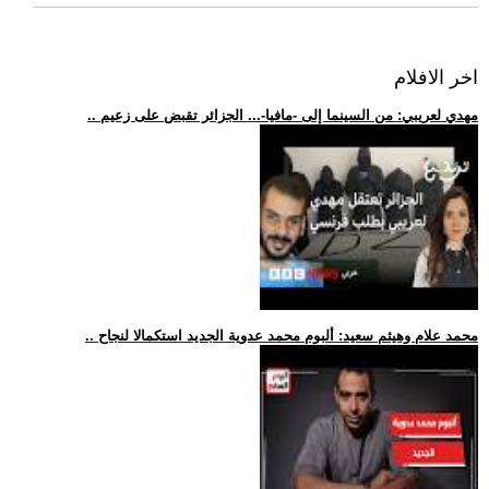
اخر الافلام
.. مهدي لعريبي: من السينما إلى -مافيا-... الجزائر تقبض على زعيم
.. محمد علام وهيثم سعيد: ألبوم محمد عدوية الجديد استكمالا لنجاح