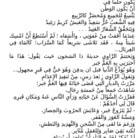
يَكُون حلماً فِي
أَنَّ يَكُون الوَطَن
يَتَّسِعُ للجَمِيعِ وَمُخضَرٍّ كالرَّبِيع
فِيهِ الشَّعبُ حُرٌّ سَعِيدٌ وَالعَيشُ كرِيمٌ رَغِيدٌ
وَيَتَحَقَّقُ الشِّعَارُ العَتِيدُ . . .
عِندَمَا أَفَقتُ مِنْ غَفوَتِي ، واأَسَفاه ؛ لَمْ أَسْتَطِعْ أَنَّ امْسِك
شَيئاً مِنهُ ، فَقَد تَلاشَى سَرِيعاً كَمَا السَّرَاب؛ كَالمَاءِ فِي
الغِربَال...
وَيَختتمُ الرَّاوِي حديثهُ ذا الشجون حَيث يَقُول: هَذَا مَا
أَخبَرَنِي بِهِ العَمُّ جَبر
وَهُوَ يُوَدِّعُ الدُّنيا قبل ان يدفِنَ وَهُوَ حَيٌّ فِي قَبرٍ مجهول...
وَيَقولُ الرَّاوِي : بَعدَ زمنٍ، مِنْ تَنفِيذِ الإِعدَامِ
مَرَّرَتُ بِالديارِ الَّتِي قَضَى حَيَاتَهُ فِيهَا العَمُّ جَبر؛
شَاهَدَتُ جَمعاً مِنْ خَمسَةِ رِجَال،
فَقرَّرَتُ السُّؤَالَ عَنْ حَيَاتِهِ وَرَأيِ النَّاسِ عَنهُ وَمَكانِ قَبرِهِ.
قَالَ لِي أَحَدُهُمْ :
- لَمْ يَتَزَوجْ جَبر، وَعَايَشَ الحرُوبَ وَالحِصارَ،
وَمَسَّهُ العَوَز وَالفَقر.
وَرَغمَ مَا لقى مِنْ السَّجنِ وَالتَّهدِيدِ وَالبَطشِ،
لكنه بَقِيَ صَابِر وَلِلعَمَلِ مُثَابِر.
لَمْ يُفَكِرْ لِخَارِجِ البَلَدِ أَنْ يُهَاجِرَ أَو يُسَافِر،