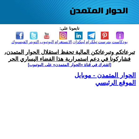
تابعونا على:
بودكاست
بنترست
تيلكرام
لينكدإن
الانستغرام
اليوتيوب
التويتر
الفيسبوك
تبرعاتكم وتبرعاتكن المالية تحفظ استقلال الحوار المتمدن،
فشاركونا في دعم استمرارية هذا الفضاء اليساري الحر
[اشترك في قناة ‫«الحوار المتمدن» على اليوتيوب]
الحوار المتمدن - موبايل
الموقع الرئيسي