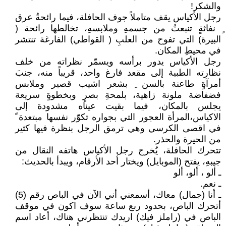
والشكر!
رجل الأكياس يقف متاملاً جوف الحافلة، فيما رائحةُ عرق
ٍ نفاثةٍ تنبعثُ من جسمهِ وملابسهِ، تخالطها رائحة (
البيرة) التي تفوح من العلبِ ( القواطي) الفارغة تنتشر
في محيطِ المكان.
رجل الأكياس يدور برأسه ويسمّر نظراته من خلف
نظارته الطبية إلى مقعد فارغ واحد، قريباً منه، جنبَ
أمرآةٍ طاعنة بالسن ِ بشعر اشيب قصير وملابس
فضفاضة ملونة زاهية، بلمحةِ بصرٍ وبخطوةٍ سريعة
يجلس بالمكان، فيما بقيت عيناه مشدودة إلى
الاكياس،المرأة العجور التي بجواره تكوّر نفسها مبتعدة ً
في اقصى الكرسي وهي ترمق الرجل بنظرة فيها كثير
من الحيرة والحذر.
تتحرك الحافلة، يُخرج رجل الأكياس هاتفه النقال من
جيبهِ، يفتح (الموبايل) ويختار أحد الأرقام، ويبدأ بالحديث:
ـ ألو ، ألو، ألو
ـ نعم.
ـ أنا (جمال) معاك، أسمعني أني الآن في الباص رقم (5)
أتحرك الباص، بحدود ربع ساعة سوف اكون في موقف
الباص في (راملز فيك) اريدك تنتظرني هناك، أعاد اسم