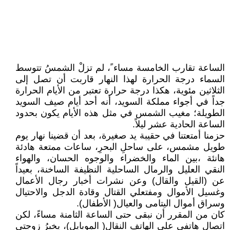
الساعة تقارب الخامسة مساء ً، لم تزلْ الشمسُ تتوسط
السماء درجة الحرارة لهذا النهار قاربت أن تصل إلى
الثلاثين مئوية، هكذا درجة حرارة تعتبر من الأيام الحرارة
جداً في أجواء مملكة السويد، أنه أحد أيام صيف السويد
الطويلة؛ مغيب الشمس في مثل هذه الأيام يكون بحدود
الساعة الحادية عشر ليلاً.
حزمنا أمتعتنا في حقيبة يد صغيرة، بعد أن قضينا نهار يوم
طويل مشمس، على ساحلِ البحرِ، ساعات ممتعة هادئة
هانئة ،بين الماء والخضراء والوجوه الحسان، والهواء
النقي العليل والرمال الساحلية النظيفة الساخنة، بعيداً
عن (القيل والقال) وعن نشرات أخبار رجال الأعمال
وغسيل الأموال ومفتعلي القتال وقادة الدجل والاحتيال
وسراق أموال اليتامى والعيال( الأطفال).
كان من المقرر أن نبقى حتى الساعة الثامنة مساءً، لكن
اتصال هاتفي على الهاتف النقال( الموبايل)، يخبرُ زوجتي