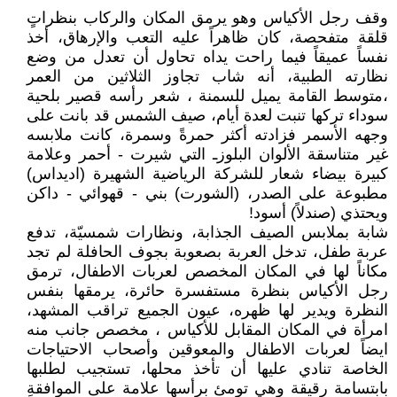
وقف رجل الأكياس وهو يرمق المكان والركاب بنظراتٍ
قلقة متفحصة، كان ظاهراً عليه التعب والإرهاق، أخذ
نفساً عميقاً فيما راحت يداه تحاول أن تعدل من وضع
نظارته الطبية، أنه شاب تجاوز الثلاثين من العمر
،متوسط القامة يميل للسمنة ، شعر رأسه قصير بلحية
سوداء تركها تنبت لعدة أيام، صيف الشمس قد بانت على
وجهه الأسمر فزادته أكثر حمرةً وسمرة، كانت ملابسه
غير متناسقة الألوان البلوزـ التي شيرت - أحمر وعلامة
كبيرة بيضاء شعار للشركة الرياضية الشهيرة (اديداس)
مطبوعة على الصدر، (الشورت) بني - قهوائي - داكن
ويحتذي (صندلاً) أسود!
شابة بملابس الصيف الجذابة، ونظارات شمسيّة، تدفع
عربة طفل، تدخل العربة بصعوبة بجوف الحافلة لم تجد
مكاناً لها في المكان المخصص لعربات الاطفال، ترمق
رجل الأكياس بنظرة مستفسرة حائرة، يرمقها بنفس
النظرة ويدير لها ظهره، عيون الجميع تراقب المشهد،
امرأة في المكان المقابل للأكياس ، مخصص جانب منه
ايضاً لعربات الاطفال والمعوقين وأصحاب الاحتياجات
الخاصة تنادي عليها أن تأخذ محلها، تستجيب لطلبها
بابتسامة رقيقة وهي تومئ برأسها علامة على الموافقةِ