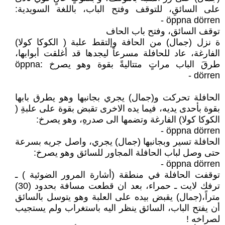
على السائقِ، للتوقف وفتح الباب، باللغة السويدية:
öppna dörren -
توقف السائق، وفتح باب الحاف
ة نزل (جمال) من الحافة وإلتقط علبة ( الكوكا كولا)
الفارغة، عاد للحافلة مسرعاً ليجدها قد أغلقت أبوابها،
طرقَ الباب مراتٍ متتاليةً بقوة وهو يصرخ :öppna
dörren -
الحافلة تحركت و(جمال) يجري بجانبها وهو يطرق بابها
بقوة بأحدى يديه، فيما يده الاخرى تقبض بقوة على علبةِ (
الكوكا كولا) الفارغة وتضمها الى صدرهِ، وهو يصرخ:
öppna dörren -
الحافلة تسير وبجانبها (جمال) يجري، واصل جريه بسرعة
حتى وصل لباب الحافلة المجاور للسائق وهو يصرخ:
öppna dörren -
توقفت الحافلة في منطقة (أشارة المرور الضوئية ) ـ
ترفك لايت ـ حمراء، بعد ان قطعت مسافة بحدود (30)
متراً،(جمال) يقبض بيده على العلبة وهو يتوسل بالسائق
أن يفتح الباب، السائق ينظر اليه باستغراب ولم يستجيب
لصراخه !