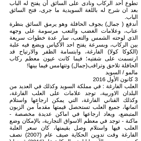
تطوع أحد الركاب ونادى على السائق أن يفتح له الباب
بعد ان شرح له باللغة السويدية ما جرى، فتح السائق
الباب.
أندفع ( جمال) بجوف الحافلة وهو يرمق السائق بنظرة
عتاب، وعلامات الغضب والتعب مرسومة على وجهه
الذي لوحته الشمس والتعب، سار عدة خطوات سريعة
بين الركاب، وبسرعة يفتح احد الأكياس ويضع فيه علبة
(الكوكا كولا) الفارغة، وابتسامة الظفر والارتياح قد
ارتسمت على شفتيه؛ فيما كانت عيون معظم ركاب
الحافلة تلاحق وتراقب(جمال) وتتهامس فيما بينها!
مالمو / السويد
3 كانون الأول 2016
العلب الفارغة : في مملكة السويد وكذلك في العديد من
البلدان الاوربية، توجد علامات على العلب الفارغة،
وكذلك القناني الفارغة، التي يمكن ارجاعها واستلام
اثمانها، جميع العلب تستحصل قيمتها مقدماً من الزبون
المتبضع، ويعاد ارجاعها في اماكن عديدة مخصصة -
ماكنة - توجد في معظم الاسواق التجارية، بالإمكان وضع
العلب فيها واستلام وصل بقيمتها، كان سعر العلبة
الفارغة وقت تدوين الحكاية صيف عام (2007) نصف