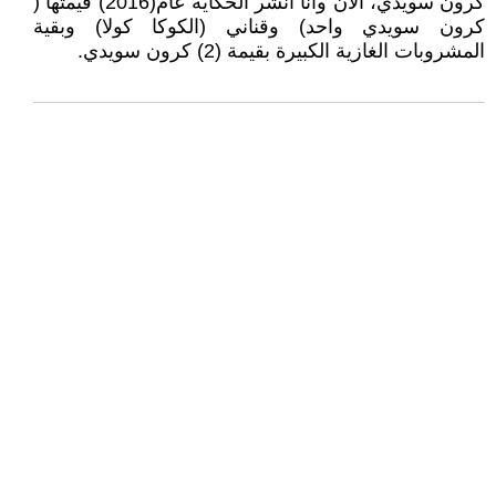
كرون سويدي، الآن وانا انشر الحكاية عام(2016) قيمتها (
كرون سويدي واحد) وقناني (الكوكا كولا) وبقية
المشروبات الغازية الكبيرة بقيمة (2) كرون سويدي.