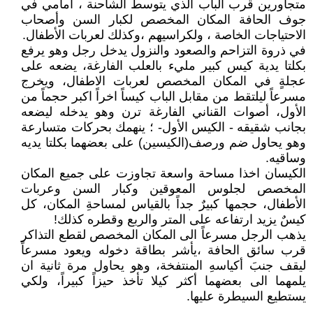
متجاورين قرب الباب الذي يتوسط الشاحنة ، أمامي في
جوف الحافة المكان المخصص لكبار السن وأصحاب
الاحتياجات الخاصة ، ولكراسيهم ،وكذلك لعربات الأطفال.
في ذروة التزاحم والصعود والنزول يدخل رجل وهو يرفع
بكلتا يدية كيس كبير مليء بالعلب الفارغة، يضعه على
عجلةٍ في المكان المخصص لعربات الاطفال، ويخرج
مسرعاً ليلتقط من مقابل الباب كيساً اخراً اكبر حجماً من
الأول، أصوات القناني الفارغة ترن وهو يدخله ليضعه
بجانب شقيقه - الكيس الأول- ؛ ينهمك بحركات متسارعة
وهو يحاول ضم ورصف(الكيسين) على بعضهما بكلتا يديه
وساقيه.
الكيسان اخذا مساحة واسعة تجاوزت على جميع المكان
المخصص لجلوس المعوقين وكبار السن وعربات
الأطفال، حجمها كبيرٌ جداً بالقياس لمساحةِ المكان، كل
كيسٌ يزيد ارتفاعه على المتر والربع وقطره كذلك!
يذهب الرجل مسرعاً الى المكان المخصص لقطع التذاكر
قرب سائق الحافة ،يأشر بطاقة دخوله ويعود مسرعاً
ليقف جنبَ أكياسهِ المنتفخة، وهو يحاول مرة ثانية ان
يلمهما الى بعضهما أكثر كيلا تأخذ حيزاً كبيراً، ولكي
يستطيع السيطرة عليها.