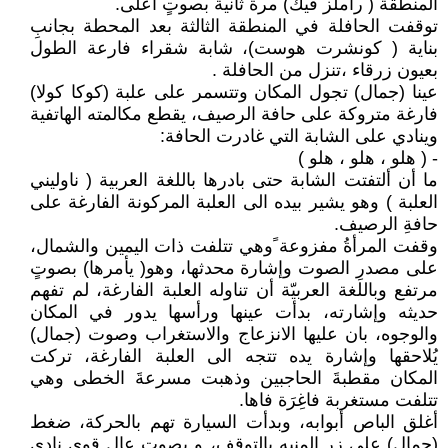
المنطقة ( راملز فيك) مرة ثانية بصوتٍ أعلى.
توقفت الحافلة في المنطقة الثالثة بعد المحطة بجانبِ
بناية ( كونشرت هوست)، شابة شقراء فارعة الطول
بعيون زرقاء ،تنزل من الحافلة .
عينا (جمال) تجول المكان وتتسمر على علبة (كوكا كولا)
فارغة متروكة على حافة الرصيف، يقطع مكالمته الهاتفية
وينادي على الشابة التي غادرت الحافة:
- ( هلو ، هلو ، هلو )
ما أن ألتفتت الشابة حتى بادرها باللغة العربية ( ناوليني
العلبة ) وهو يشير بيده الى العلبة المركونة الفارغة على
حافةِ الرصيف.
وقفت المرأةُ مفزوعة ًوهي تتلفت ذات اليمين والشمال،
على مصدرِ الصوت وإشارة محدثها، وهو( يأمرها) بصوتٍ
مرتفع وباللغة العربيّة أن تناوله العلبة الفارغة، لم تفهم
حديثه وإشارته، بدأت عينها ورأسها يدور في المكان
والوجوه، بان عليها الانزعاج والاستغراب وصوت (جمال)
يُلاحقها وإشارة يده تتجه الى العلبة الفارغة، تركت
المكان مقطبةَ الحاجبين وذهبت مسرعةَ الخطى وهي
تتلفت مستغربة فاغِرَة فاها.
أغلق الباص أبوابه، وبدأت السيارة تهم بالحركة، ضغط
(جمال) على زر المنبه بالتوقف، و بصوتٍ عالٍ قوي نادى