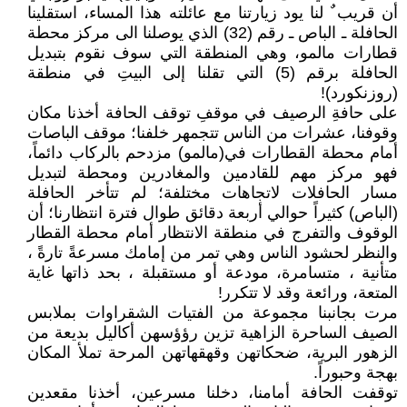
أن قريب ٌ لنا يود زيارتنا مع عائلته هذا المساء، استقلينا
الحافلة ـ الباص ـ رقم (32) الذي يوصلنا الى مركز محطة
قطارات مالمو، وهي المنطقة التي سوف نقوم بتبديل
الحافلة برقم (5) التي تقلنا إلى البيتِ في منطقة
(روزنكورد)!
على حافةِ الرصيف في موقفِ توقف الحافة أخذنا مكان
وقوفنا، عشرات من الناس تتجمهر خلفنا؛ موقف الباصات
أمام محطة القطارات في(مالمو) مزدحم بالركاب دائماً،
فهو مركز مهم للقادمين والمغادرين ومحطة لتبديل
مسار الحافلات لاتجاهات مختلفة؛ لم تتأخر الحافلة
(الباص) كثيراً حوالي أربعة دقائق طوال فترة انتظارنا؛ أن
الوقوف والتفرج في منطقة الانتظار أمام محطة القطار
والنظر لحشود الناس وهي تمر من إمامك مسرعةً تارةً ،
متأنية ، متسامرة، مودعة أو مستقبلة ، بحد ذاتها غاية
المتعة، ورائعة وقد لا تتكرر!
مرت بجانبنا مجموعة من الفتيات الشقراوات بملابس
الصيف الساحرة الزاهية تزين رؤؤسهن أكاليل بديعة من
الزهور البرية، ضحكاتهن وقهقهاتهن المرحة تملأ المكان
بهجة وحبوراً.
توقفت الحافة أمامنا، دخلنا مسرعين، أخذنا مقعدين