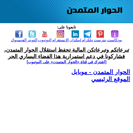
تابعونا على:
بودكاست
بنترست
تيلكرام
لينكدإن
الانستغرام
اليوتيوب
التويتر
الفيسبوك
تبرعاتكم وتبرعاتكن المالية تحفظ استقلال الحوار المتمدن،
فشاركونا في دعم استمرارية هذا الفضاء اليساري الحر
[اشترك في قناة ‫«الحوار المتمدن» على اليوتيوب]
الحوار المتمدن - موبايل
الموقع الرئيسي