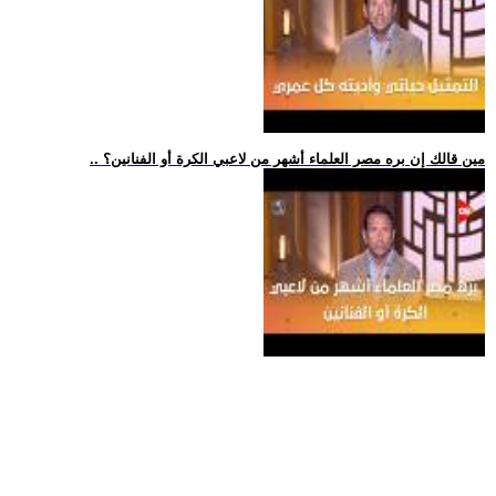
.. مين قالك إن بره مصر العلماء أشهر من لاعبي الكرة أو الفنانين؟