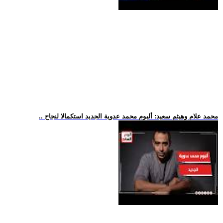
.. محمد علام وهيثم سعيد: ألبوم محمد عدوية الجديد استكمالا لنجاح