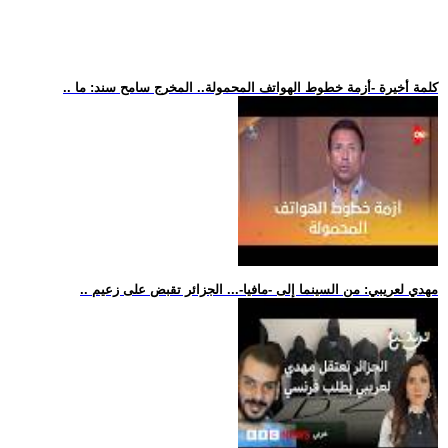
.. كلمة أخيرة -أزمة خطوط الهواتف المحمولة.. المخرج سامح سند: ما
.. مهدي لعريبي: من السينما إلى -مافيا-... الجزائر تقبض على زعيم