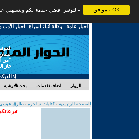
موافق - OK
لتوفير افضل خدمة لكم ولتسهيل عملي
أخبار عامة
-
وكالة أنباء المرأة
-
اخبار الأدب و
الموقع
يسارية
"من أج
حاز ال
إذا لديك
الزوار
اضافة/خدمات
بحث/الارشيف
الصفحة الرئيسية
-
كتابات ساخرة
-
طارق عيسى
تبرعاتكم