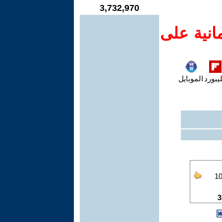
3,732,970
انية على
يبورد
الموبايل