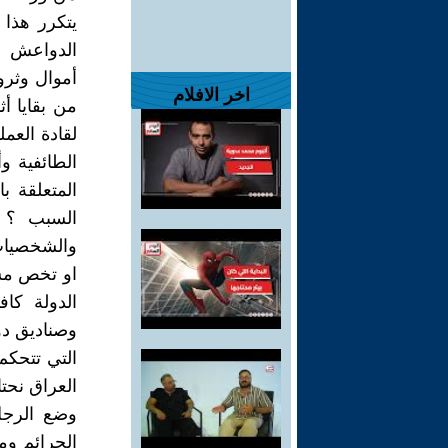
يتكرر هذا 
الدواعش ف
أموال وثرو
اخر الافلام
من بقايا أ
لقادة العم
الطائفية و
المتعلقة با
السبب ؟ ا
والشخصيات 
او تخص مشا
الدولة كا
وصناديق دول
التي تتحكم
الجرائم وم