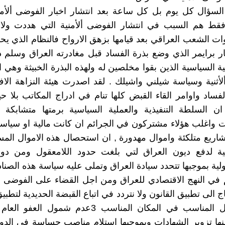
السؤال كل يوم بل كل ساعة بعد انتشار اخبار الفوضى ألأم
قط هم السبب في انتشار الفوضى ألأمنية التي هددت ولاز
ات الشعب العراقي بعد قيامها بزهق الارواح فالنظام الذي يح
ثار برايمر الذي وضع بذرة الفساد قبل مغادرته العراق وسلم 
لية السياسية الذين بقوا مخلصين له ولهذه البذرة الخبيثة وهي
ألأثنية وسياسة شيلني واشيلك . لقد اصدرت هيئة النزاهة الا
لفساد واوامر القاء القبض كلها تنام في ادراج المكاتب بلا حي
ن السلطة التنفيذية والعملية السياسية برمتها متشابكة ب
واغلب هؤلاء مشتركون في الجرائم ان كانت مالية او سياسية
ريع متلكئة واموال مهدورة , ان استحصال هذه الاموال الم
فية لدفع ديون العراق لتي بلغت حدود اللامعقول ومن دو
ية بموجبها تتحدد سيادة العراق وتملى عليه سياسة هذه الصنادي
 في النهج الاقتصادي للعراق ومن اجل القضاء على الفوضى أ
وضع الرجل المناسب في المكان المناسب 3عدم شمول ا
نها تزوير الشهادات وبموجبها استلام مناصب حساسة في الدو