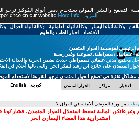
ة التصفح والنشر، الموقع يستخدم بعض أنواع الكوكيز نرجو النق
More info - المزيد
experience on our website
الفن
-
وكالة أنباء اليسار
-
وكالة أنباء العلمانية
-
وكالة أنباء العمال
-
وكا
الاقتصاد
-
اخبار الطب والعلوم
 الرئيسي لمؤسسة الحوار المتمدن
، علمانية، ديمقراطية، تطوعية وغير ربحية
ل مجتمع مدني علماني ديمقراطي حديث يضمن الحرية والعدالة الاجتم
حوار المتمدن على جائزة ابن رشد للفكر الحر والتى نالها أعلام في الفك
م مشاكل تقنية في تصفح الحوار المتمدن نرجو النقر هنا لاستخدام الموقع
كوردي
English
الاخبار
مراكز
الحوار المتمدن
 طه
- من وراء الفوضى ألأمنية في العراق ؟
 وتبرعاتكن المالية تحفظ استقلال الحوار المتمدن، فشاركونا 
استمرارية هذا الفضاء اليساري الحر