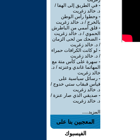
-
في الطريق إلى الهفا /
د. خالد زغريت
-
وحطوا رأس الوطن
بالخرج / د. خالد زغريت
-
قلق أممي من الباطرش
الحموي / د. خالد زغريت
-
الضحك من لحى الزمان
/ د. خالد زغريت
-
لو كانت الكرافات حمراء
/ د. خالد زغريت
-
سهرة على كأس متة مع
المهاتما غاندي وعنزته / د.
خالد زغريت
-
رسائل سياسية على
قياس قبقاب ستي خدوج /
د. خالد زغريت
-
صديقي الذي صار عنزة /
د. خالد زغريت
المزيد.....
المعجبين بنا على
الفيسبوك