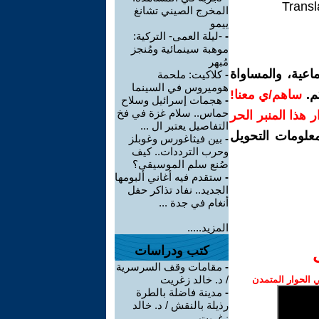
Transl
المخرج الصيني تشانغ
ييمو
-
-ليلة العمى- التركية:
موهبة سينمائية ومُنجز
مُبهر
اعية، والمساواة
-
كلاكيت: ملحمة
هوميروس في السينما
م.
ساهم/ي معنا!
-
هجمات إسرائيل وسلاح
حماس.. سلام غزة في فخ
رار هذا المنبر الحر
التفاصيل يعتبر ال ...
معلومات التحويل
-
بين فيثاغورس وغوبلز
وحرب الترددات.. كيف
صُنع سلم الموسيقى؟
-
ستقدم فيه أغاني ألبومها
الجديد.. نفاد تذاكر حفل
أنغام في جدة ...
المزيد.....
كتب ودراسات
-
مقامات وقف السرسرية
/ د. خالد زغريت
الحوار المتمدن
-
مدينة فاضلة بالطرة
رذيلة بالنقش / د. خالد
زغريت