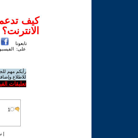
كيف تدعم-
الانترنت؟
تابعونا
على:
الفيسب
رأيكم مهم للج
للاطلاع وإضافة
تعليقات الف
|
ن