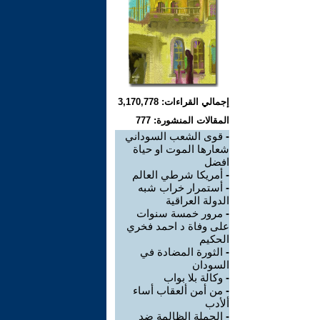
إجمالي القراءات: 3,170,778
المقالات المنشورة: 777
-
قوى الشعب السوداني
شعارها الموت او حياة
افضل
-
أمريكا شرطي العالم
-
أستمرار خراب شبه
الدولة العراقية
-
مرور خمسة سنوات
على وفاة د احمد فخري
الحكيم
-
الثورة المضادة في
السودان
-
وكالة بلا بواب
-
من أمن ألعقاب أساء
ألأدب
-
الحملة الظالمة ضد