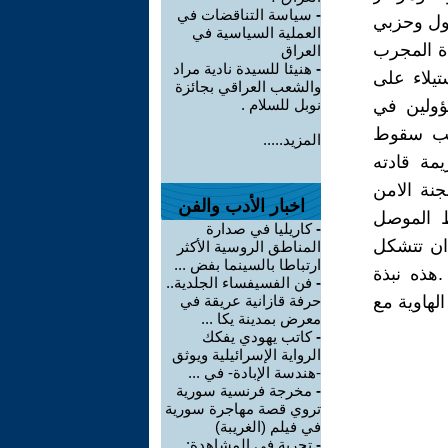
-
سياسة التناقضات في
مسؤول وحزبي
العملية السياسية في
عراقية المختلفة 5تطبيق قاعدة المجرب
العراق
-
هنيئا للسيدة نادية مراد
تيلاء على
والشعب العراقي بجائزة
مسؤولين في
نوبل للسلام .
بسبب سقوط
المزيد.....
مة قادته
جنة الامن
اخبار الأدب والفن
ط الموصل
-
كاريليا في صدارة
 ان تتشكل
المناطق الروسية الأكثر
ارتباطا بالسينما بفض ...
هذه نبذة
-
فن الفسيفساء الجلدية..
لهاوية مع
حرفة قازانية عريقة في
معرض بمدينة يكا ...
-
كاتب يهودي يفكك
الرواية الإسرائيلية ويوثق
-هندسة الإبادة- في ...
-
مخرجة فرنسية سورية
تروي قصة مهاجرة سورية
في فيلم (الغريبة)
-
تجربة في المشاهدة: