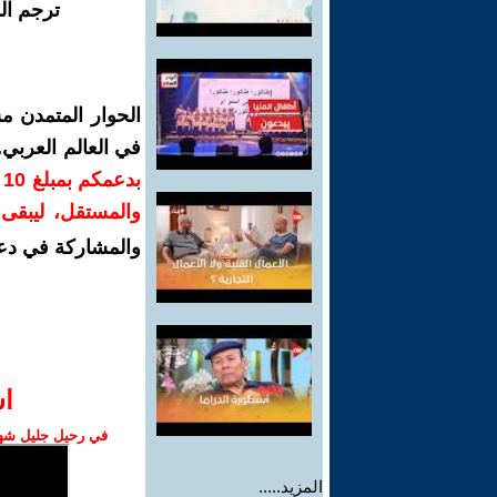
ترجم ال
الحوار المتمدن م
في العالم العربي
ب
والمستقل، ليبقى ص
والمشاركة في دع
ا‫
في رحيل جليل شهبا
المزيد.....