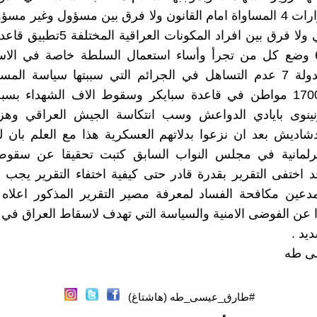
اصدار القرارات 4 المساواة امام القانون ولا فرق بين مسؤول وغير 
وغير منتمي ولا فرق بين افراد المكونات ال
لا يجرب 6 وضع كل من تجرأ وأساء استعمال السلطة خاصة في الاس
عقارات الدولة 7 عدم التساهل في الجرائم التي سببتها سياسة ال
استشهاد 1700 مواطن في قاعدة سبايكر وسقوط الاف الشهداء 
ينوى بايادي الدواعش وسب انتكاسة الجيش العراقي وهزي
شاديش بعد ان نزعوا بدلاتهم العسكرية هذا مع العلم بان ل
لبرلمانية في مجلس النواب السابق كتبت تحقيقا عن سقو
د اختفى التقرير بقدرة قادر حتى كيفية اختفاء التقرير يجب
عين مكافحة الفساد لمعرفة مصير التقرير المذكور اعلاه .
عن الفوضى الامنية والسياسة التي تهدف لاسقاط العراق في ا
يد .
ى طه
#طارق_عيسى_طه (هاشتاغ)