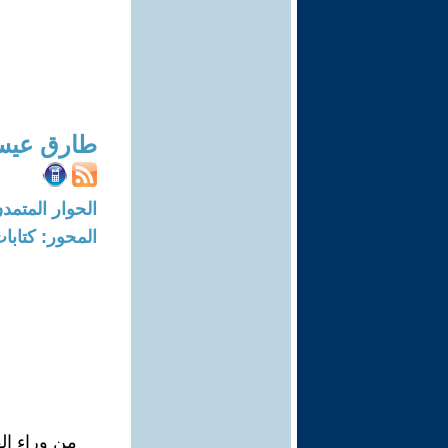
طارق عيس
الحوار المتمدن-العدد: 6289 - 19
المحور: كتاب
من وراء ال