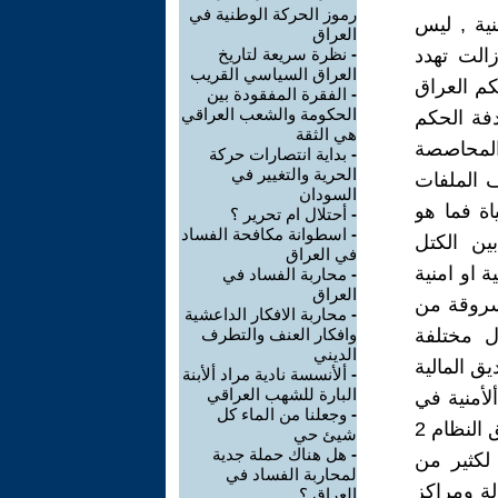
رموز الحركة الوطنية في
نية , ليس
العراق
الت تهدد
-
نظرة سريعة لتاريخ
العراق السياسي القريب
كم العراق
-
الفقرة المفقودة بين
الحكومة والشعب العراقي
دفة الحكم
هي الثقة
 المحاصصة
-
بداية انتصارات حركة
الحرية والتغيير في
ف الملفات
السودان
اة فما هو
-
أحتلال ام تحرير ؟
-
اسطوانة مكافحة الفساد
ين الكتل
في العراق
 او امنية
-
محاربة الفساد في
العراق
سروقة من
-
محاربة الافكار الداعشية
ل مختلفة
وافكار العنف والتطرف
الديني
ق المالية
-
ألأنسسة نادية مراد ألأبنة
البارة للشهب العراقي
لأمنية في
-
وجعلنا من الماء كل
العراق نحتاج الى تطبيق القانون ولا نتردد في اتباع القبضة الحديدية لتطبيق النظام 2
شيئ حي
-
هل هناك حملة جدية
لعفو العام لكثير من
لمحاربة الفساد في
لة ومراكز
العراق ؟