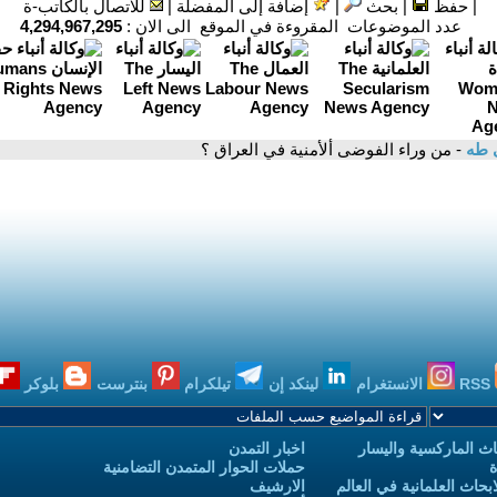
|
حفظ
|
بحث
|
إضافة إلى المفضلة
|
للاتصال بالكاتب-ة
عدد الموضوعات المقروءة في الموقع الى الان :
4,294,967,295
 طه
- من وراء الفوضى ألأمنية في العراق ؟
RSS
الانستغرام
لينكد إن
تيلكرام
بنترست
بلوكر
ث الماركسية واليسار
اخبار التمدن
ة
حملات الحوار المتمدن التضامنية
حاث العلمانية في العالم
الارشيف