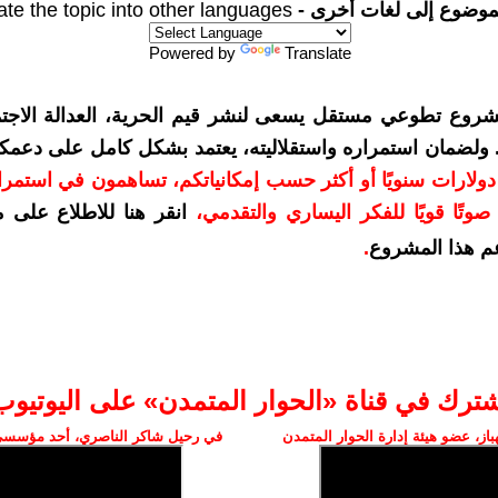
موضوع إلى لغات أخرى -
ate the topic into other languages
Powered by
Translate
شروع تطوعي مستقل يسعى لنشر قيم الحرية، العدالة الاجتم
. ولضمان استمراره واستقلاليته، يعتمد بشكل كامل على دعمك
دعمكم بمبلغ 10 دولارات سنويًا أو أكثر حسب إمكانياتكم، تساهمون في استم
وتًا قويًا للفكر اليساري والتقدمي
،
انقر هنا للاطلاع على 
م هذا المشروع
.
شترك في قناة «الحوار المتمدن» على اليوتيوب
ز، عضو هيئة إدارة الحوار المتمدن
في رحيل شاكر الناصري، أحد مؤسسي 