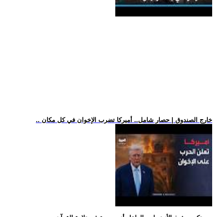
.. خارج الصندوق | حصار شامل.. أميركا تضرب الإخوان في كل مكان