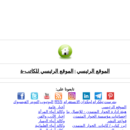
الموقع الرئيسي
الموقع الرئيسي للكاتب-ة
|
تابعونا على:
بنترست
تيلكرام
لينكدإن
الانستغرام
RSS
اليوتيوب
التويتر
الفيسبوك
الموقع الرئيسي
أخبار عامة
هيئة ادارة الحوار المتمدن - للإتصال بنا
وكالة أنباء المرأة
إحصائيات مؤسسة الحوار المتمدن
اخبار الأدب والفن
قواعد النشر
وكالة أنباء اليسار
ابرز كتاب / كاتبات الحوار المتمدن
وكالة أنباء العلمانية