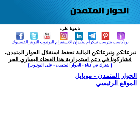
تابعونا على:
بودكاست
بنترست
تيلكرام
لينكدإن
الانستغرام
اليوتيوب
التويتر
الفيسبوك
تبرعاتكم وتبرعاتكن المالية تحفظ استقلال الحوار المتمدن،
فشاركونا في دعم استمرارية هذا الفضاء اليساري الحر
[اشترك في قناة ‫«الحوار المتمدن» على اليوتيوب]
الحوار المتمدن - موبايل
الموقع الرئيسي