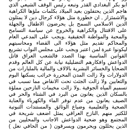
ابو بكر البغدادي القذر وتبعه رئيس الوقف الشيعي الذي
هاجم الذين يحتفلون بعيد الميلاد بكلمات ملؤها الكراهية
والاشمئزاز , ان خطورة مثل هؤلاء كرجال دين لا يمثلون
الدين الاسلامي السمح بل يحرضون الاطفال والجهلة
على الاقتتال والكراهية والخروج عن سياسة التسامح
والمحبة والمواطنة الحقيقية ,ويجب على المدعي العام
والمحاكم تقديم مثل هؤلاء الى القضاء ومحاسبتهم
ليكونوا عبرة لمن اعتبر ويجب على مجلس النواب تشريع
القوانين المناسبة بهذا الصدد فالشعب العراق قاتل
الدواعش وافكارهم التضليلية نيابة عن كل العالم وقدم
الضحايا والخسائر البشرية بالالاف والمالية بالمليارات من
الدولارات ولا زالت المدن المحررة خرائب يسكنها البوم
والثعابين ولا زالت الجثث تحت الانقاض مما تسبب في
تسميم المياه الجوفية ,ولا زالت مخيمات النازحين مملؤة
بالسكان الذين يعانون من البرد في الشتاء والحر في
الصيف يعانون من عدم توفر الماء والكهرباء والعناية
الصحية والتعليمية وضياع الوثائق والمستندات الثبوتية
للكثير منهم ,النازح العراقي يمثل اضعف شريحة في
المجتمع وهو ضحية الدواعش الاجانب والمحليين من
الذين يحللون ويحرمون ويسرقون ( من الحافي نعل )