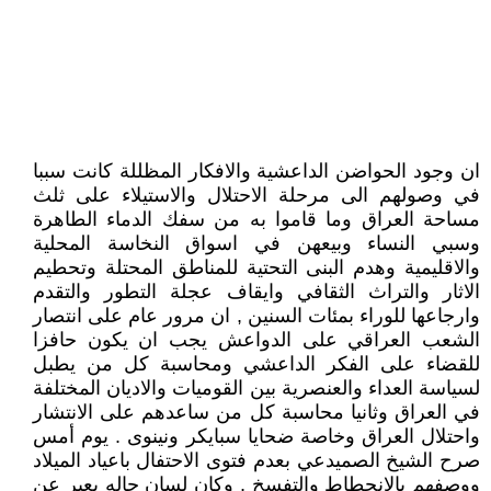
ان وجود الحواضن الداعشية والافكار المظللة كانت سببا
في وصولهم الى مرحلة الاحتلال والاستيلاء على ثلث
مساحة العراق وما قاموا به من سفك الدماء الطاهرة
وسبي النساء وبيعهن في اسواق النخاسة المحلية
والاقليمية وهدم البنى التحتية للمناطق المحتلة وتحطيم
الاثار والتراث الثقافي وايقاف عجلة التطور والتقدم
وارجاعها للوراء بمئات السنين , ان مرور عام على انتصار
الشعب العراقي على الدواعش يجب ان يكون حافزا
للقضاء على الفكر الداعشي ومحاسبة كل من يطبل
لسياسة العداء والعنصرية بين القوميات والاديان المختلفة
في العراق وثانيا محاسبة كل من ساعدهم على الانتشار
واحتلال العراق وخاصة ضحايا سبايكر ونينوى . يوم أمس
صرح الشيخ الصميدعي بعدم فتوى الاحتفال باعياد الميلاد
ووصفهم بالانحطاط والتفسخ , وكان لسان حاله يعبر عن