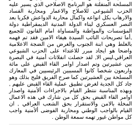
المسلحة المنفلتة هو البرنامج الاصلاحي الذي يسير عليه
الحزب الشيوعي للاصلاح والاعمار ومحاربة الفساد
والارهاب بكل انواعه واكمال محاربة الدواعش فكريا بعد
النصر العسكري لبناء الدولة المدنية الديمقراطية دولة
المؤسسات والمواطنة والمساواة امام القانون للجميع
,أما تصريحات النائب السيدة هيفاء الامين فقد تم فهمه
بالغلط وهي ابنة الجنوب والغرض من الضجة الاعلامية
واضحا هو ايجاد مبرر للاعتداء على الحزب الشيوعي
العراقي.ليس الا, لقد حصلت انفلاتات أمنية في البصرة
بين عشيرتين وتم اصدار اوامر القاء القبض على مائة
واربعون شخصا كانوا المسببين الرئيسيين في المعارك
المسلحة بين العشيرتين كما صرح الفريق فليح بذلك وهو
جاد كل الجدية لغرض تطبيق عملية القاء القبض عليهم ,
وبهذه المناسبة ننتظر القيام بالاجراءات ألأمنية واصدار
اوامر القاء القبض بحق كل من شارك في هذه الاعمال
المخلة بالامن والاستقرار بحق الشعب العراقي , ان
القيام بالواجب الوطني ومحاربة الفوضى ألأمنية واجب
كل مواطن غيور تهمه سمعة الوطن .