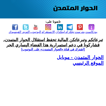
تابعونا على:
بودكاست
بنترست
تيلكرام
لينكدإن
الانستغرام
اليوتيوب
التويتر
الفيسبوك
تبرعاتكم وتبرعاتكن المالية تحفظ استقلال الحوار المتمدن،
فشاركونا في دعم استمرارية هذا الفضاء اليساري الحر
[اشترك في قناة ‫«الحوار المتمدن» على اليوتيوب]
الحوار المتمدن - موبايل
الموقع الرئيسي