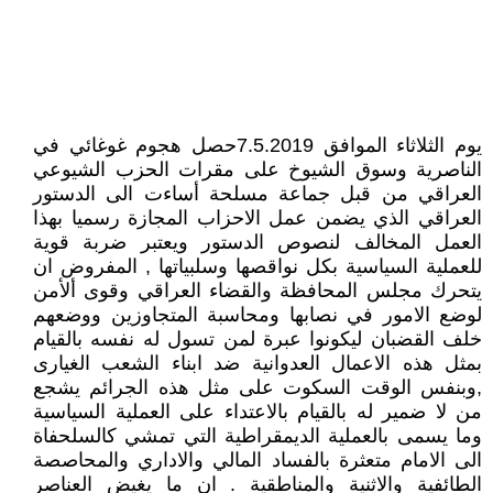
يوم الثلاثاء الموافق 7.5.2019حصل هجوم غوغائي في
الناصرية وسوق الشيوخ على مقرات الحزب الشيوعي
العراقي من قبل جماعة مسلحة أساءت الى الدستور
العراقي الذي يضمن عمل الاحزاب المجازة رسميا بهذا
العمل المخالف لنصوص الدستور ويعتبر ضربة قوية
للعملية السياسية بكل نواقصها وسلبياتها , المفروض ان
يتحرك مجلس المحافظة والقضاء العراقي وقوى ألأمن
لوضع الامور في نصابها ومحاسبة المتجاوزين ووضعهم
خلف القضبان ليكونوا عبرة لمن تسول له نفسه بالقيام
بمثل هذه الاعمال العدوانية ضد ابناء الشعب الغيارى
,وبنفس الوقت السكوت على مثل هذه الجرائم يشجع
من لا ضمير له بالقيام بالاعتداء على العملية السياسية
وما يسمى بالعملية الديمقراطية التي تمشي كالسلحفاة
الى الامام متعثرة بالفساد المالي والاداري والمحاصصة
الطائفية والاثنية والمناطقية . ان ما يغيض العناصر