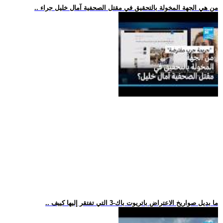
.. من هي الجهة المخولة بالتحقيق في مقتل الصحفية آمال خليل جراء
.. ما بديل صواريخ الاعتراض باتريوت باك-3 التي تفتقر إليها كييف