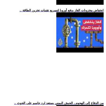
.. انخفاض مخزونات الغاز يدفع أوروبا لتسريع تقنيات تخزين الطاقة
.. من الدفاع إلى الهجوم.. الجيش اليمني يستعد لرد حاسم على الحوث