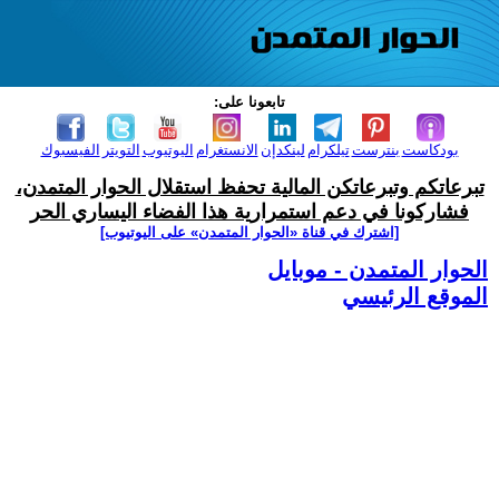
تابعونا على:
بودكاست
بنترست
تيلكرام
لينكدإن
الانستغرام
اليوتيوب
التويتر
الفيسبوك
تبرعاتكم وتبرعاتكن المالية تحفظ استقلال الحوار المتمدن،
فشاركونا في دعم استمرارية هذا الفضاء اليساري الحر
[اشترك في قناة ‫«الحوار المتمدن» على اليوتيوب]
الحوار المتمدن - موبايل
الموقع الرئيسي