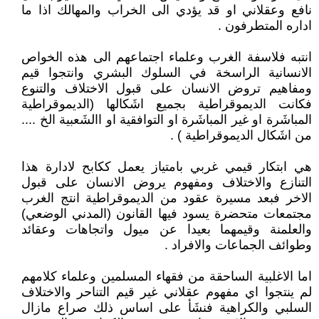
نافع وعقلاني او قد يؤدي الى الخراب والمهالك اذا ما
اداره المتطرفون .
انتبه فلاسفة الغرب وعلماء اجتماعهم الى هذه الخواص
الانسانية الراسخة في السلوك البشري وانتجوا قيم
ومفاهيم تروض الانسان على قبول الاختلاف والتنوع
فكانت الديموقراطية بجميع اشَكالها (الديموقراطية
المباشَرة او غير المباشَرة او التوافقية او االشَعبية الخ ....
من اشَكال الديموقراطية ) .
هي ابتكار قيمي غربي بامتياز يعمل ككابح لادارة هذا
التنازع والاختلاف ومفهوم يروض الانسان على قبول
الاخر فبعد مسيرة عقود من الديموقراطية انتج الغرب
مجتمعات متحضرة يسود فيها القانون (المدني الوضعي)
والعلمنة وقيمهما بعيدا عن ميول واتجاهات وعقائد
وطوائف الجماعات والافراد .
اما الاغلبية الساحقة من فقهاء المسلمين وعلماء كلامهم
لم ينتجوا اي مفهوم عقلاني غير قيم التناحر والاختلاف
السلبي والكراهية فنشَأ على اساس ذلك صراع مازال