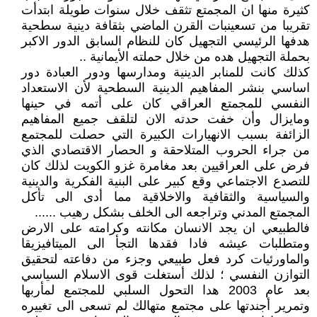
كثيرة منها ان المجمتع تثقف خلال سنوات طويلة ابتدأت
تقريبا من تسعينبات القرن الماضي بثقافة دينية سطحية
هدفها الرئيسي التجهيل كان للنظام السابق الدور الاكبر
بحملة التجهيل هده من خلال حملته اﻷيمانية ..
كذلك كانت للمنابر الدينية ومدارسها ودور العبادة دور
اساسي بنشر المفاهيم الدينية السطحية ﻷن الاستعداد
النفسي للمجمتع العراقي كان على أتمه في حينها
ومايزال وأن خفت حدته الان لتلقف جميع المفاهيم
الزائفة بسبب الانهيارات الكبيرة التي حصلت للمجتمع
من جراء الحروب المتلاحقة و الحصار الاقتصادي الذي
فرض على العراقيين بعد مغامرة غزو الكويت لذلك كان
للتصدع الاجتماعي وقع كبير على البنية الفكرية والدينية
والسياسية والثقافية والاخلاقية مما أدى الى تأكل
المجمتع المدني وتراجعه الى الخلف بشكل رهيب ......
فالطبيعي ان يجد الانسان مكانته وكرامته على الارض
ومتطلبات عيشه فادا فقدها التجأ الى الميتافيزيقا
والماورئيات كرد فعل طبيعي وجزء من دفاعته لتحقيق
التوازن النفسي ؛ لذلك أستغلت قوى الاسلام السياسي
بعد عام 2003 هدا التحول السلبي للمجتمع لمأربها
وتمرير أجندتها على مجتمع متهالك لم تسعى الى تغييره