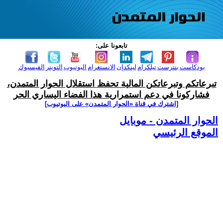
تابعونا على:
بودكاست
بنترست
تيلكرام
لينكدإن
الانستغرام
اليوتيوب
التويتر
الفيسبوك
تبرعاتكم وتبرعاتكن المالية تحفظ استقلال الحوار المتمدن،
فشاركونا في دعم استمرارية هذا الفضاء اليساري الحر
[اشترك في قناة ‫«الحوار المتمدن» على اليوتيوب]
الحوار المتمدن - موبايل
الموقع الرئيسي