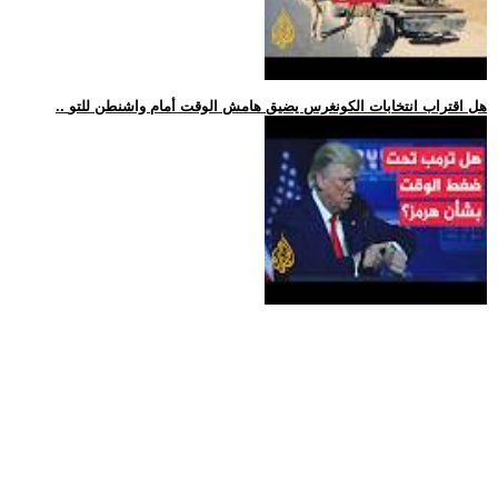
.. هل اقتراب انتخابات الكونغرس يضيق هامش الوقت أمام واشنطن للتو