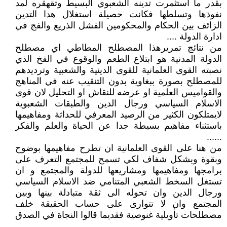
بقدر ما استثمرت تدينه الشعبوي البسيط وتقهقره لمد
نفوذها وتسلطها فكانت حصيلة استغلال هدا التدين
الزائف بين الحكام والمحكومين الفشل الذريع والفج في
ادارة الدولة ....
من نتائج تمريرهذا المصطلح المطاطي اي مصطلح
الدولة المدنية هو ابتلاع الطعم والوقوع في الفخ الذي
نصبته القوى العلمانية للقوى الدينية والشعبية وترديدهم
للمصطلح بصورة ببغاوية بدون التنقيب عنه في المناهج
والقواميس العلمية او عرضه للنقاش او التحليل لان قوى
الاسلام السياسي ورجال الدين والطبقات الشعبوية
لايمتلكون الكثير من الرصيد المعرفي للحداثة ومفاهيمها
باستثناء مفاهيم بسيطة جدا عن الحياة والعلم والفكر
......
من هنا على القوى العلمانية ان تطرح مفاهيمها بوضوح
وبقوة وبشكل شفاف لكي تسمح للمجتمع التعرف على
برامجها ومفاهيمها ومشاريعها للدولة والمجتمع و ان
تستغل السخط الشعبي المتنامي ضد الاسلام السياسي
ورجال الدين وان تحوله الى ثقة متبادلة بينها وبين
المجتمع وان لا تتوارى على حساب الحقيقة خلف
مصطلحات تأويلية غنوصية فقديما قالوا النجاة في الصدق
.........