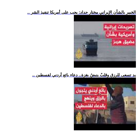
.. الخبير بالشأن الإيراني مختار حداد: يجب على أمريكا تنفيذ الشر
.. يد تسعى للرزق وقلبٌ ينبضُ بغزة.. دعاء بائع أردني لفسطين