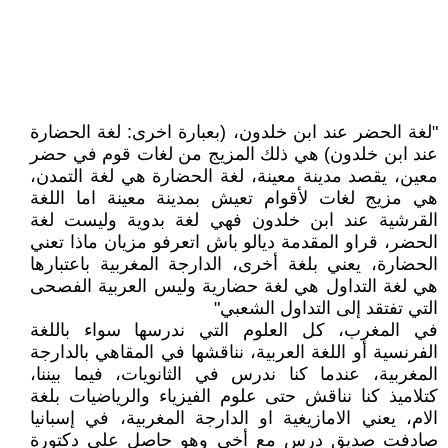
"لغة الحضر عند ابن خلدون، (بعبارة اخرى: لغة الحضارة
عند ابن خلدون) هي ذلك المزيج من لغات قوم في حضر
معين، يقصد مدينة معينة، لغة الحضارة هي لغة التمدن،
هي مزيج لغات لأقوام تعيش بمدينة معينة اما اللغة
القرشية عند ابن خلدون فهي لغة بدوية وليست لغة
الحضر، قراو المقدمة ديالو باش اتعرفو مزيان ماذا تعني
الحضارة، يعني بلغة أخرى، الدارجة المغربية باعتبارها
هي لغة التداول هي لغة حضارية وليس العربية الفصحى
التي تفتقد إلى التداول الشعبي"
في المغرب، كل العلوم التي ندرسها سواء باللغة
الفرنسية أو اللغة العربية، نناقشها في المقاهي بالدارجة
المغربية، عندما كنا ندرس في الثانويات، فيما بيننا،
كتلاميذ كنا نناقش حتى علوم الفيزياء والرياضيات بلغة
الام، يعني الامازيغية او الدارجة المغربية، في إسبانيا
صادفت صديق درس مع أخي وهو حاصل على دكتورة