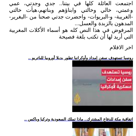
اجتمعت العائلة كلها في بيتنا.. جدي وجدتي، عمي
وعمتي، خالي وخالتي وابناؤهم وبناتهم،هيأت خالتي
-الغريبة- و-البريوات- واحضرت جدتي صحنا من -البغرير-
المدهون بالزبدة والعسل...
المرفوض في هذا النص كله هو أسماء الأكلات المغربية
التي أريد لها أن تكتب بلغة فصيحة
اخر الافلام
.. روسيا تستهدف سفن إمداد وأوكرانيا تطور بديلا أوروبيا للباتريو
.. اتفاقية مكة للدفاع المشترك.. ماذا تملك السعودية وتركيا وباكس