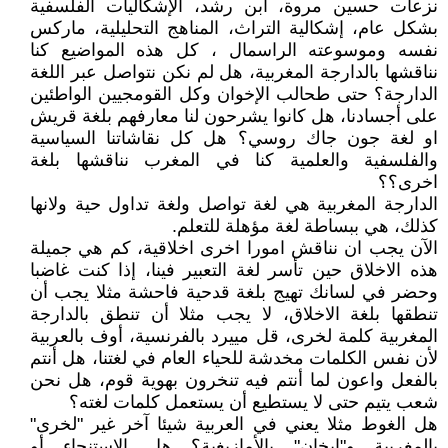
نزعات حسين مروة، ابن رشد، الإشكاليات الفلسفية
بشكل عام، إشكالية التراث، المناهج التحليلية، ماركس
نفسه وموسوعته الراسمال ، كل هذه المواضيع كنا
نناقشها بالدارجة المغربية، هل لم نكن نتواصل عبر اللغة
الدارجة؟ حتى طحالب الإخوان وكل القومجيين الواطئين
على أجسادنا، هل كانوا يشرحون لنا معارفهم بلغة قريش
او لغة جون جاك روسي؟ هل كل نقاشاتنا السياسية
والفلسفية والعلمية كنا في المغرب نناقشها بلغة
اخرى؟؟
الدارجة المغربية هي لغة تواصل ولغة تداول حية ولانها
كذلك، هي ببساطة لغة مؤهلة للتعلم.
الآن يجب ان نناقش امورا اخرى اخلاقية، كم هي جميلة
هذه الاخلاق حين تأسر لغة التعبير فينا، إذا كنت غاضبا
وحضر في لسانك تهيج بلغة قدحية فاحشة مثلا يجب أن
تنطقها بلغة الاخلاق، لا يجب مثلا أن تنطق بالدارجة
المغربية كلمة لخرى، قل مييرد بالفرنسية، أوف بالعربية
لأن نفس الكلمات مخدشة للحياء العام في لغتنا، هل أنتم
بالفعل واعون لما أنتم فيه تنخرون بهوية قوم، هل نحن
شعب يتيم حتى لا يستطيع أن يستعمل كلمات لغته؟
هل الغوط مثلا يعني في العربية شيئا آخر غير "لخرى"
بالمغربية و"إيخان" بالأمازيغية؟ هل الإستنجاء أو