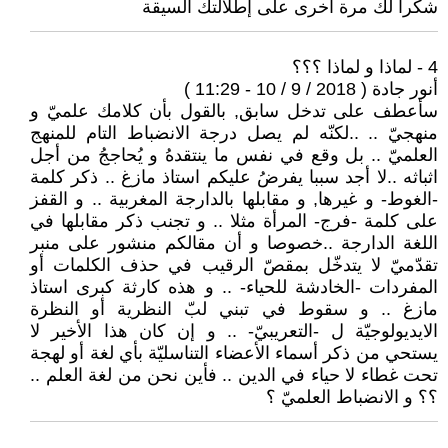
شكرا لك مرة أخرى على إطلالتك السيقة
4 - لماذا و لماذا ؟؟؟
أنور جادة ( 2018 / 9 / 10 - 11:29 )
سأعطف على تدخل سابق, بالقول بأن كلامك علميّ و
منهجيّ .. ..لكنّه لم يصل درجة الانضباط التام للمنهج
العلميّ .. بل وقع في نفس ما ينتقدهُ و يُحاججُ من أجل
اثباثه ..لا أجد سببا يفرضُ عليكم استاذ مازغ .. ذكر كلمة
-الغوط- و غيرها, و مقابلها بالدارجة المغربية .. و القفز
على كلمة -فرج- المرأة مثلا .. و تجنب ذكر مقابلها في
اللغة الدارجة ..خصوصا و أن مقالكم منشور على منبر
تقدّميّ لا يتدخّل بمقصّ الرقيب في حذف الكلمات أو
المفردات -الخادشة للحياء- .. و هذه كارثة كبرى استاذ
مازغ .. و سقوط في تبني لبّ النظرية أو النظرة
الايديولوجيّة ل -التعريبيّ- .. و إن كان هذا الأخير لا
يستحي من ذكر أسماء الأعضاء التناسليّة بأي لغة أو لهجة
تحت غطاء لا حياء في الدين .. فأين نحن من لغة العلم ..
؟؟ و الانضباط العلميّ ؟