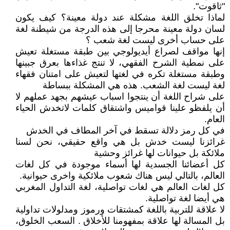
"ثاقوت".
لماذا تخلق اللغة مشكلة عند دولة معينة؟ كيف يكون
لسان دولة معينة محرجا إلى هذه الدرجة من شيطنة لغة
على حساب أخرى ليست لغة شعب ؟
إنها مواقف لصراع أيديولوجي بين طبقة مستغلة تعيش
على نمطية الشرح الفقهي، لا تنتج غذاءها بعرق جبينها
وطبقة مستغلة تكره في لغتها لتعيش على امتنان فقهاء
لغة ليست لغة الشعب. هذه هي المشكلة ببساطة
على شراح اللغة أن ينتجوا اسباب عيشهم بجهد عملهم لا
أن يلفظو علينا قواميس واشتقاق كلمات لاتخدش الحياء
العام.
في كل رمز دلالة تسقط في آخر المطاف في الخدش
غرائزنا ليست خدش بل هي واقع حقيقي، نحن لسنا
ملائكة بل حيوانات لها غرائز وحشية
كل أعضائنا الجسدية لها أسماء موجودة في كل لغات
العالم، بالتالي ليس هناك شعوب ملائكية واخرى حيوانية.
كل لغات العالم هي لغات تواصلية، لغة التداول المغربي
هي أيضا لغة تواصلية.
لا علاقة للتربية باللغة كمشتقات ورموز ومدلولات تداولية
بل المسالة لها علاقة بمفهومنا للأخلاق . السعب الخلوق،