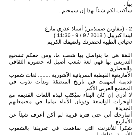
بها .
سأكتب لكم شيئاً بهذا إن سمحتم .
2 - (تيفاوين صميذنين) أستاذ عذري مازغ
ليندا كبرييل ( 2018 / 9 / 9 - 11:36 )
تحياتي الطيبة لحضرتك ولضيفك الكريم
اللغة هي ما يتواصل بها شعب ما، ومن حقكم تشجيع
التدريس بها فهي لغة شعب أصيل له حضوره الثقافي
والحضاري
الأمازيغية القبطية السريانية الآشورية ........ لغات شعوب
قديمة أسهمت في تاريخ المنطقة وبدأت تذوب في
المجتمع العربي الأكبر
لا أدري إن كان البقاء سيُكتَب لهذه اللغات القديمة مع
الهجرات الواسعة وذوبان الأبناء تماما في مجتمعاتهم
الجديدة
أصارحك أني حتى فترة قريبة لم أكن أعرف شيئاً عن
الأمازيغ
شكراً للأنترنت التي ساهمت في تعريفنا بالشعوب
الأصلية وثقافاتها