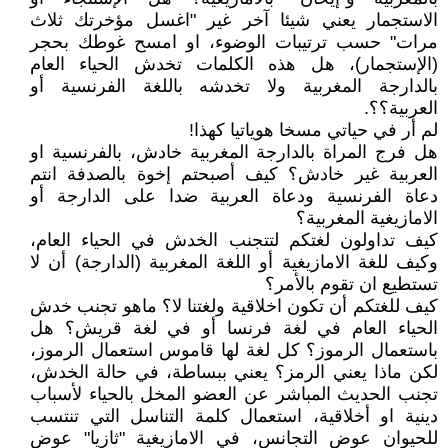
الاستجمار يعني شيئا آخر غير "اغسل مؤخرتك ثلاث
مرات" حسب ترتيبات الوضوء، او امسح غوطك بحجر
(الإستجمار)، هل هذه الكلمات تخدش الحياء العام
بالدارجة المغربية ولا تخدشه باللغة الفرنسية أو
العربية؟؟.
لم أر في حياتي مسخا هوياتيا كهذا!
هل فرج المراة بالدارجة المغربية خادش، بالفرنسية او
العربية غير خادش؟ كيف أصبحتم إخوة بالصدفة انتم
دعاة الفرنسية ودعاة العربية ضدا على الدارجة أو
الامازيغية المغربية؟
كيف تداولون لغتكم لتتجنب الخدش في الحياء العام،
وكيف للغة الامازيغية أو اللغة المغربية (الدارجة) أن لا
تستطيع ان تقوم بالأمر؟
كيف للغتكم أن تكون اخلاقية ولغتنا لا؟ ماهو تجنب خدش
الحياء العام في لغة فرنسا أو في لغة قريش؟ هل
باستعمال الرموز؟ كل لغة لها قاموس استعمال الرموز،
لكن ماذا يعني الرمز؟ يعني ببساطة، في حالة الخدش،
تجنب الحديث المباشر عن العضو المخل بالحياء لأسباب
دينية او أخلاقية، استعمال كلمة التناسل التي تنتسب
للحيوان عوض التجانس، في الامازيغية "ثازيا" عوض