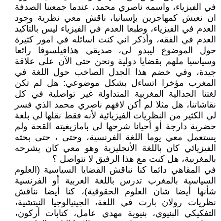
في الفيزياء، واسمه ناصري محمد، عندما جمعتنا الصدفة
ان نعيش كمهاجرين بإسبانيا، ناقش معي نظرية وجود
العدم في الفيزياء، وطبعا العدم في الفيزياء ليس بالتأكيد
العدم في الفقه، وأذكر اني كنت اسائله في امور كثيرة
حول الموضوع ليبدو لي، صديقي هذافيلسوفا رائعا
وسياسيا ملهم بقضايا دولية ونحن حتى الآن على علاقة
جيدة، وفي خضم هذا الجدل الصاخب حول اللغة في
المغرب مؤخرا اتساءل بشكل موضوعي: هل لم تكن
لغتنا الجدالية المغربية المتداولة غير تواصلية في كل
نقاشاتنا، هل مثلا لم أكن لافهم ناصري محمد الذي فسر
لي الكثير من النظريات الفيزيائية لأنه فقط نقلها لي بلغة
حضرية دارجة أو أحيانا شرحها لي بامازيغيته القحة ولم
يستعمل معي يوما اللغة الفرنسية، وحتى ، حتى بحثه
الفيزيائي كان باللغة الأنجليزية وهو معي كان يشرحه
بالمغربية، هل كنت مع هذا الرفيق لا نتواصل ؟
في المقاهي دائما كنا نناقش القضايا السياسية (العلوم
السياسية بالمغرب تدرس باللغة العربية أو الفرنسية
شأنها أيضا شان العلوم الحقوقية)، كنا أيضا نناقش
نظريات رولان بارت في اللغة، الجينيالوجيا النيتشية،
التفكيكي البنيوي، بنيوية مهدي عامل، كتابات أركون،