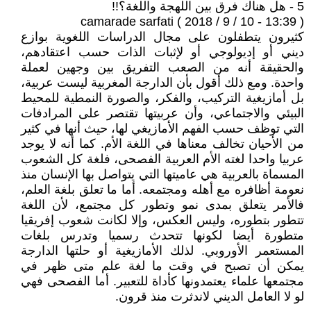
5 - هل هناك فرق بين اللهجة واللغة؟!!
camarade sarfati ( 2018 / 9 / 10 - 13:39 )
كثيرون يتطفلون على مجال الدراسات اللغوية بوازع
ديني أو إديولوجي أو لإثبات الذات حسب اعتقادهم،
والحقيقة أنه من الصعب التفريق بين وجهين لعملة
واحدة. ومع ذلك أقول بأن الدارجة المغربية ليست عربية،
بل أمازيغية التركيب، والفكر، والصورة النمطية للمحيط
البيئي والاجتماعي، وأن عربيتها تقتصر على المرادفات
التي توظف حسب الفهم الأمازيغي لها، حيث أنها في كثير
من الأحيان تخالف معناها في اللغة الأم. كما أنه لا يوجد
عربيا واحدا لغته الأم العربية الفصحى، فلغة كل الشعوب
المسماة بالعربية هي عاميتها التي يتواصل بها الإنسان منذ
نعومة أظافره مع أهله ومجتمعه. أما ما تعلق بلغة العلم،
فالأمر يتعلق بمدى نمو وتطور كل مجتمع، لأن اللغة
تتطور بتطوره، وليس العكس، وإلا لكانت شعوب إفريقيا
متطورة أيضا لكونها تتحدث رسميا وتدرس بلغات
المستعمر الأوروبي. لذلك الأمازيغية أو حلتها الدارجة
يمكن أن تصبح في وقت ما لغة علم متى ظهر في
مجتمعها علماء يعتمدونها كأداة للتعبير. أما الفصحى فهي
لو لا العامل الديني لاندثرت منذ قرون.