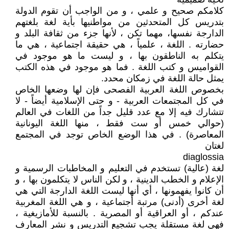
كلامكم صحيح و علمي ، و من الواجب أن تقوم الدولة
بتدريس كل المتحدثين من مواطنيها بأية لغة بلغتهم
الدارجة نفسها، مهما تكن ، لأنها جزء من ثقافة البلد و
حضارته . اللغة ، علمياً ، هي حقيقة اجتماعية ، هي ما
يتكلم به الناطقون بها ، و ليست ما هو موجود في
القواميس و كتب اللغة . فما هو موجود في هذه الكتب
يمثل حالة اللغة في زمكان محدد.
بخصوص اللغة العربية الفصحى فإن لها وضعها الخاص
في كل المجتمعات العربية - و حتى الإسلامية أيضاً - لا
تتشارك فيه إلا مع عدد قليل جداً من اللغات في العالم
(حوالي خمس أو ست فقط ، منها اللغة اليونانية
المعاصرة) . في هذا الوضع الخاص توجد في المجتمع
لغتان
diaglossia
لغة (عالية) تستخدم في التعليم و المخاطبات الرسمية و
الإعلام و الخطب الدينية ، و لكن الناس لا يتكلمون بها ، و
أن كانوا يفهمونها ، أي أنها ليست اللغة الدارجة التي هي
لغة أخرى (أدنى) مرتبة أجتماعية ، و هي اللغة المغربية
عندكم ، أو العراقية أو المصرية . بالنسبة للأمازيغية ،
فهي لغة مستقلة يجب تشجيع التدريس و نشر المعارف