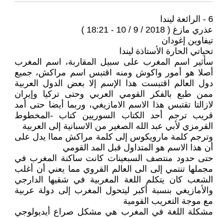
6 - الرائعة ليندا
عذري مازغ ( 2018 / 9 / 10 - 18:21 )
تيفاوين إغودان
تحياتي الحارة الأستاذة ليندا
سأثير اسم المغرب على سبيل المقاربة، اسم المغرب
أصلا هو أمور واكوش ومنه اقتبس اسم مراكش، جميع
دول العالم اقتبست هذا الإسم إلا بعض الدول العربية
ممن طبع بالفكر القومي العربي وحتى تركيا وإيران
لازالتا تقتبس هذا الاسم الامازيغي، وربما أيضا حتى أمد
قريب ترجم أحد الكتاب السوريين كتاب -المخطوط
القرمزي لأبي عبد الله الصغير من الاسبانية إلى العربية
وترجم كلمة مارويكوس إلى كلمة مراكش مماا يدل على
أن هذا الاسم هو المتداول قبل المد القومي
حتى حدود منتصف السبعينات كانت ساكنة المغرب في
مجملها تنتمي إلى الى العالم القروي مما يعني أن أغلب
الشعب كان يتكلم اللغة المغربية في شقيها الدارجي
والأمازيغي بنسبة أكبر ليتحول المغرب إلى دولة عربية
مع موجة التعريب القومية
مشكلة اللغة في المغرب هي مشكل صراع أيديولوجي