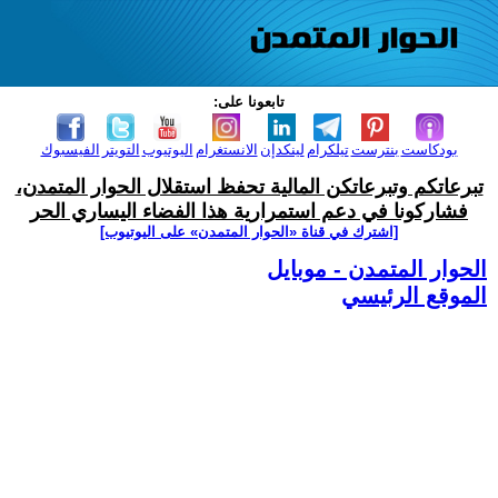
تابعونا على:
بودكاست
بنترست
تيلكرام
لينكدإن
الانستغرام
اليوتيوب
التويتر
الفيسبوك
تبرعاتكم وتبرعاتكن المالية تحفظ استقلال الحوار المتمدن،
فشاركونا في دعم استمرارية هذا الفضاء اليساري الحر
[اشترك في قناة ‫«الحوار المتمدن» على اليوتيوب]
الحوار المتمدن - موبايل
الموقع الرئيسي