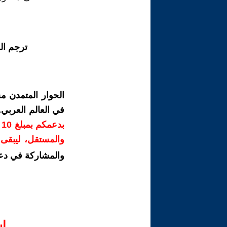
ترجم ال
الحوار المتمدن م
في العالم العربي
ب
والمستقل، ليبقى ص
والمشاركة في دع
ا‫