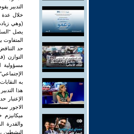
التدبير يقو
خلال عدة آ
(وهي زيادة
يصل "السلم
المتفاوت ب
حد التناقض
التوازن (
مسؤولية ال
الإجتماعي" 
به النقابا
هذا التدبي
الإعتبار ح
الاجور سبه
ميكانيزم خ
والقدرة ال
النشطين ، 