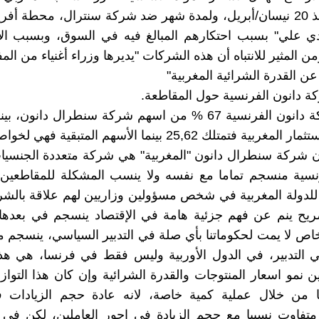
مقاطعة منذ 20 نيسان/أبريل، ولمدة شهر ضد شركة سنترال، محطة أفر
دي علي" بسبب احتكارهم المبالغ فيه في السوق، وبسبب الا
من المثير للانتباه أن هذه الشركات "يديرها وزراء أغنياء من ال
عن القدرة الشرائية المغربية"
 دانون الفرنسية حول المقاطعة.
تمتلك شركة دانون الفرنسية 67 % من اسهم شركة سنطرال دانون
ة فتمتلك 25,62 بينما الأسهم المتبقية فهي لخواص آخرين.
ن شركة سنطرال دانون "المغربية" هي شركة متعددة الجنسيا
رنسية منسجم تماما مع نفسه ولا ينسب المشكلة للمقاطعين
للدولة المغربية في شخص مسؤولين وزاريين لهم علاقة بالش
صريح ينم عن فهم جزئية هامة في الإقتصاد ينسجم في بعدها
ص لا يمت لحكوماتنا بأي صلة في التدبير السياسي، ينسجم مع 
 التدبير، في الدول الأوربية وليس فقط في فرنسا، هي هذا
ين نمو اسعار المنتوجات والقدرة الشرائية وإن كان هذا التوا
 من خلال عملية كمية خاصة، لانه عادة حجم الزيادات 
متفاوت نسبيا مع حجم الزيادة في اجور العاملين، لكن في ا