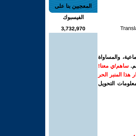
المعجبين بنا على
الفيسبوك
Transl
3,732,970
اعية، والمساواة
م.
ساهم/ي معنا!
رار هذا المنبر الحر
معلومات التحويل