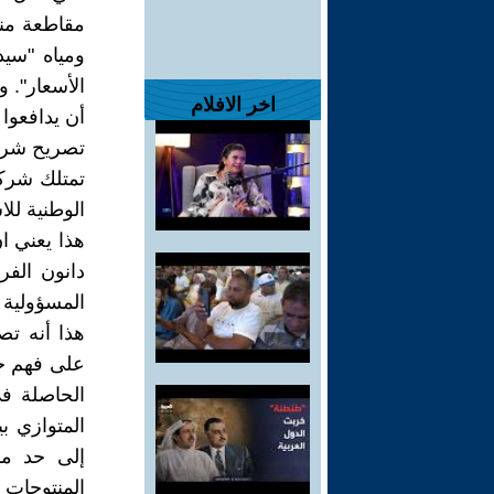
ومياه "سي
الأسعار". و
اخر الافلام
أن يدافعوا 
تصريح شركة
الوطنية للاستثمار المغربي
هذا يعني ا
دانون الف
المسؤولية 
هذا أنه ت
على فهم خا
الحاصلة في
المتوازي ب
إلى حد ما
المنتوجات 