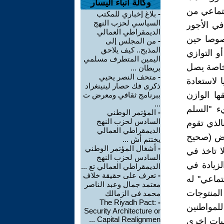
وكالة أنباء اليسار
جتماعي من
-
بلاغ إخباري للمكتب
السياسي لحزب النهج
في الأجور
الديمقراطي العمالي
خصوصا حين
-
من المجلس إلى
المذبح.. كيف يلاحق
و التوازي
اليمين المتطرف مسلمي
خاصة يصل
بريطان ...
-
متحف النصر يحيي
 لاستعادة
ذكرى فك حصار لينينغراد
ا الوازن
ببرنامج ثقافي ومعرض ت
...
ء "السلم
-
المؤتمر الوطني
السادس لحزب النهج
بالذي تقوم
الديمقراطي العمالي
اض (صحيح
يختتم أش ...
-
أشغال المؤتمر الوطني
ا تاخذ في
السادس لحزب النهج
لزيادة في
الديمقراطي العمالي تع ...
-
تعرف على حقيقة خلاف
ماعي" له
معتمد جمال وعبد الناصر
لمنتوجات
محمد فى الزمالك
The Riyadh Pact:
-
للمواطنين
Security Architecture or
Capital Realignmen ...
ليات اخرى