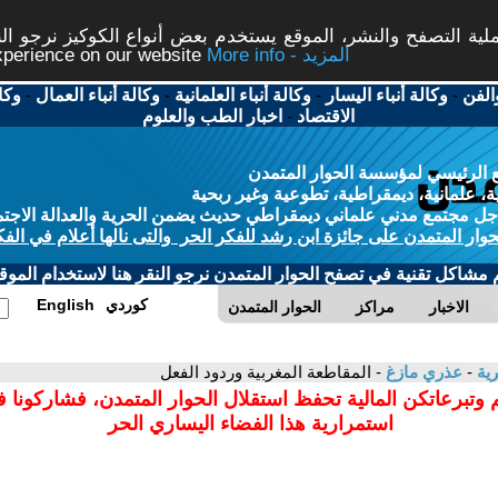
ة التصفح والنشر، الموقع يستخدم بعض أنواع الكوكيز نرجو النق
More info - المزيد
experience on our website
الفن
-
وكالة أنباء اليسار
-
وكالة أنباء العلمانية
-
وكالة أنباء العمال
-
وكا
الاقتصاد
-
اخبار الطب والعلوم
 الرئيسي لمؤسسة الحوار المتمدن
، علمانية، ديمقراطية، تطوعية وغير ربحية
ل مجتمع مدني علماني ديمقراطي حديث يضمن الحرية والعدالة الاجتم
حوار المتمدن على جائزة ابن رشد للفكر الحر والتى نالها أعلام في الفك
م مشاكل تقنية في تصفح الحوار المتمدن نرجو النقر هنا لاستخدام الموقع
كوردي
English
الاخبار
مراكز
الحوار المتمدن
رية
-
عذري مازغ
- المقاطعة المغربية وردود الفعل
 وتبرعاتكن المالية تحفظ استقلال الحوار المتمدن، فشاركونا 
استمرارية هذا الفضاء اليساري الحر