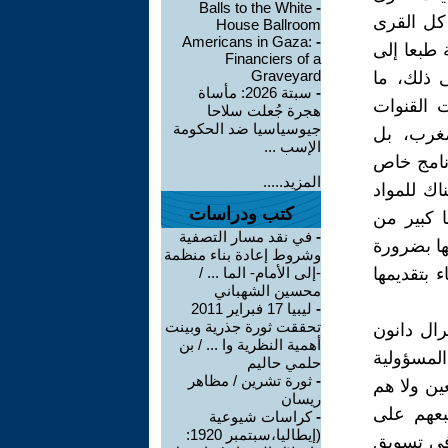
Balls to the White
-
 كل القرى
House Ballroom
Americans in Gaza:
-
 طبعا إلى
Financiers of a
Graveyard
 ذلك، ما
-
سبتة 2026: مأساة
 القنوات
هجرة جُعلت سلاحا
جيوسياسيا ضد الحكومة
مغرب، بل
الإسب ...
نامج خاص
المزيد.....
اك للمواد
كتب ودراسات
ا كبير من
-
في نقد مسار التصفية
ها بضرورة
وشروط إعادة بناء منظمة
 بتقديمها
-إلى الأمام- الما ... /
محسين الشهباني
-
ليبيا 17 فبراير 2011
تحققت ثورة جذرية وبينت
ال دانون
أهمية النظرية وا ... / بن
لمسؤولية
حلمي حاليم
-
ثورة تشرين / مظاهر
ين ولا هم
ريسان
بعهم على
-
كراسات شيوعية
(إيطاليا،سبتمبر 1920:
 في تسويق