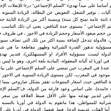
م أساسا على مبدأ تهديء "السلم الإجتماعي" درءا للإنفلات الإ
ليات ، توفير الشغل، التعويض عن البطالة، الزيادة السنوية 
 ثابتة عامة تمنح كل سنة) وبنسبة أكثر من الزيادة الثابتة 
 الإجتماعي " مستوى حدة التناقض، يعني ان ذلك التناسب أ
ين حجم صعود الأسعار وحجم الزيادة في الاجور ، في ظروف 
، فالدولة تتدخل لإضافة نسبة اكثر من تلك التي تضاف سنويا
فمسؤولية تدهور القدرة الشرائية وظهور مقاطعة ما هي شقه
دولة ليست مسؤولية الأفراد او المستهلكين)، فتدبير تهدي
في اوربا له آلياته المعقولة، المادية بلغة اخرى، وهو ما ليس 
ت عندنا في المغرب حين تمضي على السلم الإجتماعي على بي
ر موجود في المغرب، لكن مستوى الزيادة السنوية في الاجور ل
دة التناقض حيث اسعار المنتوجات تقفز بشكل صاروخي بينما ا
 جامدة)، على اساس وعود فارغة من الدولة، ف"السلم الإجت
اص لتدبير تهدئته منها على الأقل ضبط العلاقة بين سعر ا
شرائية للممواطن، هذا ماتقوم به الدولة في أوربا بالنسبة 
أما الفئات عديمية الدخل فيها، فتعمل الدولة في أوربا على آ