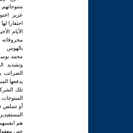
منتوجاتهم.
عزيز اخنو
احتقارا له
الأيام ال
محروقاته 
بالهوس
محمد بوسعي
وتشديد ال
الضرائب و
يدفعها الم
تلك الشرك
المنتوجات 
أو تتملص ف
المستفيدي
هم انفسهم 
حتى معقول