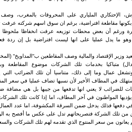
ش، الإحتكاري الملياري على المحروقات بالمغرب، وصف 
ا بكونها مقاطعة افتراضية، برغم ان سوق اسهم شركته عرفت 
أخيرة ورغم أن بعض محطات توزيعه عرفت انخفاظا ملحوظا 
وهو ما يدل عمليا على انها ليست افتراضية بل إن ردة فع
د وزير الإقتصاد والمالية وصف المقاطعين ب"المداويخ" (المخد
دال) متباكيا بخدمات تلك الشركات موضوع المقاطعة وباأ
تشغل عمال وما إلى ذلك، متناسيا أن تلك الضرائب التي يت
ستهلك في المطاف الأخير لأن نسبها تضاف عمليا في سعر المن
ات للضرائب لا يعني انها تدفعها من جيبها بل هي مضافة ض
يؤديها المواطنون في آخر المطاف، اما إذا كانت تلك الشركات 
ي دفعها فذلك يدخل ضمن السرقة المكشوفة، اما عدد العمال 
ن من تلك الشركة فتصريحاتهم تدل على عكس ما أفصح به الو
يعانون من سعر المنتوج الذي تقدمه لهم تلك الشركات والسع
.