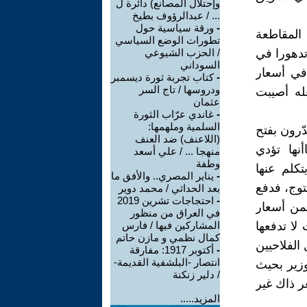
وإحتلال المصانع) دائرة ل
... / عبدالرؤوف بطيخ
-
ورقة سياسية حول
المقاطعة
تطورات الوضع السياسي
تدهورا في
/ الحزب الشيوعي
السوداني
في أسعار
-
كتاب تجربة ثورة ديسمبر
ودروسها / تاج السر
له أصيبت
عثمان
-
غاندي عرّاب الثورة
السلمية وملهمها:
ّرون بفتح
(اللاعنف) ضد العنف
نها تؤدي
منهجا ... / علي أسعد
وطفة
كلم عنها
-
يناير المصري.. والأفق ما
توج، فدفع
بعد الحداثي / محمد دوير
-
احتجاجات تشرين 2019
من أسعار
في العراق من منظور
لا تدفعها
المشاركين فيها / فارس
كمال نظمي و مازن حاتم
الفلاحيين
-
أكتوبر 1917: مفارقة
انتصار -البلشفية القديمة-
زير بحيث
/ دلير زنكنة
ر ذاك غير
المزيد.....