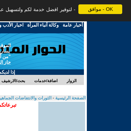
موافق - OK
لتوفير افضل خدمة لكم ولتسهيل عملي
أخبار عامة
-
وكالة أنباء المرأة
-
اخبار الأدب و
الموقع
يسارية
"من أج
حاز ال
إذا لديك
الزوار
اضافة/خدمات
بحث/الارشيف
الصفحة الرئيسية
-
الثورات والانتفاضات الجماهي
تبرعاتكم