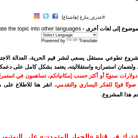
#عذري_مازغ (هاشتاغ)
موضوع إلى لغات أخرى -
ate the topic into other languages
Powered by
Translate
شروع تطوعي مستقل يسعى لنشر قيم الحرية، العدالة الاجتم
. ولضمان استمراره واستقلاليته، يعتمد بشكل كامل على دعمك
دعمكم بمبلغ 10 دولارات سنويًا أو أكثر حسب إمكانياتكم، تساهمون في استم
وتًا قويًا للفكر اليساري والتقدمي
،
انقر هنا للاطلاع على 
م هذا المشروع
.
شترك في قناة «الحوار المتمدن» على اليوتيوب