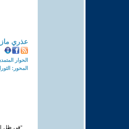
عذري ماز
الحوار المتمدن-العدد: 5861 - 8
المحور: الثور
"في ظل الا