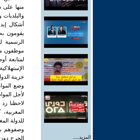
منها على س
والبلديات 
أشكال إبدا
يقومون به
الرسمية ل
موظفون من
لمتابعة أو
الإستهلاكية
خزينة الدو
وضع المواد
لأجل الموا
لاحظنا رد
المغربية،
للدولة الم
وصفوهم با
المزيد.....
الجرح دون 