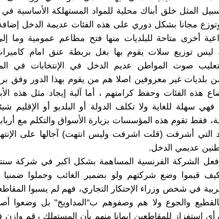
بيل المثل خلق أبناك محلية للمواد المستهلكة الأساسية في
وتوزع مجانا بشكل دوري على هذه الفئات عديمة الدخل إضافة
عية أخرى متاحة للبلديات منها فتح مطاعم عمومية وما إلى
 ليس توزيع سلات يقوم بها بغل بربطة عنق امام كاميرات
تعليب صوت المواطن عديم الدخل في الإنتخابات في ال
 بلديات غير معروفين اصلا هم من يقوم بهذا الدور وفق بر
ضاع هذه الفئات وحفظ كرامتهم ، أما آلية إيجاد مثل هذه الأبن
 فهي سهلة للغاية ولا تكلف الدولة أو البلديو أو الإقليم شيئ
لة، فقط تقوم هذه المؤسسات بزيارة الأسواق والتكلم مع أرباب
 التي أشرفت (قلت اشرفت وليس انتهت) آجالها على الإنتهاء
طنين عديمي الدخل.
 فعل الشركة الفرنسية المساهمة بشكل اكبر في شركة سنتر
 كيف قيموا وضع شركتهم ولو بضمير الغائب وحملوا ضمنيا ا
غربية في شخص وزراء الإحتكار التجاري، فهم لم يسبوا المقاطع
لقطيع والجوع ولا هم وصفوهم ب"المداويخ" بل وضعوا أص
أي استفزاز للمقاطعين إيمانا منهم بأن المستهلك رقم وازن