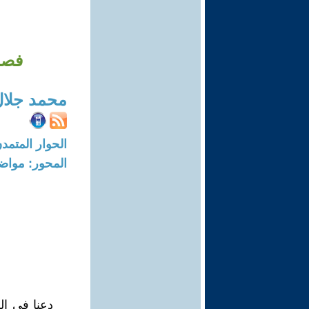
فصل 
محمد جلال
الحوار المتمدن-العدد: 5333 - 16
المحور: مواض
دعنا في ال