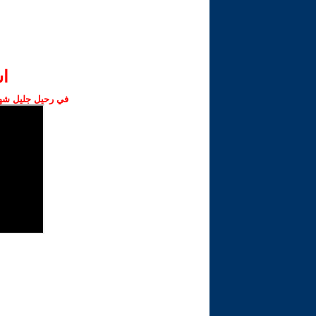
ا‫
في رحيل جليل شهبا