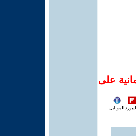
انية على
يبورد
الموبايل