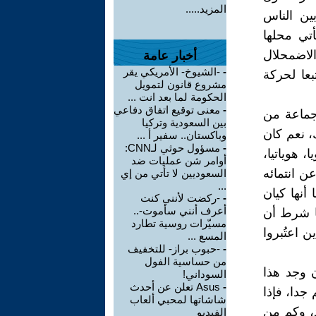
المزيد.....
بين الناس
تي محلها
الاضمحلال
أخبار عامة
-
-الشيوخ- الأمريكي يقر
بعا لحركة
مشروع قانون لتمويل
الحكومة لما بعد انت ...
-
معنى توقيع اتفاق دفاعي
 جماعة من
بين السعودية وتركيا
، نعم كان
وباكستان.. سفير أ ...
-
مسؤول حوثي لـCNN:
 هوياتيا،
أوامر شن عمليات ضد
ن انتمائه
السعوديين لا تأتي من إي
...
أنها كيان
-
-ركضت لأنني كنت
أعرف أنني سأموت-..
ا شرط أن
مسيّرات روسية تطارد
ن اعتُبروا
المسع ...
-
-حبوب براز- للتخفيف
من حساسية الفول
 وجد هذا
السوداني!
-
Asus تعلن عن أحدث
جدا، فإذا
شاشاتها لمحبي ألعاب
د، وكم من
الفيديو