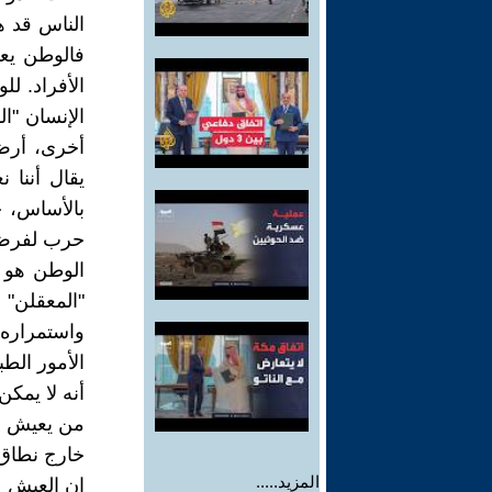
الناس قد ه
فالوطن يع
الأفراد. ل
الإنسان "
أخرى، أرض 
يقال أننا
بالأساس، ح
حرب لفرض ا
الوطن هو ا
"المعقلن" و
واستمراره.
الأمور الطب
أنه لا يمك
من يعيش خار
خارج نطاق
المزيد.....
إن العيش ا