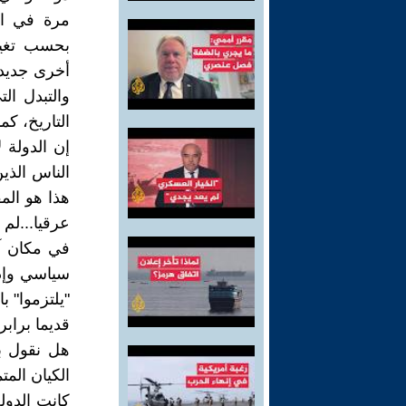
مرة في الع
بحسب تغير
أخرى جديدة
والتبدل ال
التاريخ، ك
إن الدولة 
الناس الذي
هذا هو المف
عرقيا...لم
في مكان آخ
سياسي وإد
"يلتزموا" ب
قديما برابرة
هل نقول بع
الكيان الم
كانت الدول