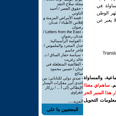
مجلة سلاح النقد
ساواة في
-
حقوق العصر / أحمد
هر الوطن
التاوتي
-
قصة الأمراض المزمنة و
ا يعبر عن
إفلاس الأطباء / عدنان
رضوان
Letters from the East /
-
عدنان رضوان
-
العولمة الرأسمالية:
جدل المجرد والملموس /
فاخر جاسم
Transl
-
سياسة حفار الساق / د.
خالد زغريت
-
الطائفية المتغلغلة في
لبنان / حسين محمود
صالح
اعية، والمساواة
-
صدى دولي لكتاباتي: من
إحدى أبرز مفكرات اليسار
م.
ساهم/ي معنا!
الإيطالي إلى أ ... / رزكار
عقراوي
رار هذا المنبر الحر
معلومات التحويل
المزيد.....
المعجبين بنا على