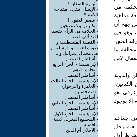
-
ثرثرة الصغار !!
الحكمة من
-
الإنسان قفل .. مفتاحه
الكلام !!
ة وماهية
-
عصير العفول !
من جهة أن
-
يكبرون ولا ينضجون
-
الخلاف في الرأي يفسد
، وهو في
للود ألف قضيه
رفة الحق،
-
القضية الفلسطينية و
صورة العرب و المسلمين
مخالفة ما
في مخيال إسرائيل و ...
مقال لابن
-
أساطير الفيضان
الإبراهيمية - الجزء الرابع
-
تجارة الوهم
ن والدولة
-
أساطير الفيضان
الإبراهيمية - الجزء الثالث
لكيانين،
-
العاهرة والبرجوازي
-قصة قصيرة-
وعرقي هو
-
أساطير الفيضان
 إلا بوجود
الإبراهيمية - الجزء الثاني
-
أساطير الفيضان
الإبراهيمية - الجزء الأول
من جماعة
-
المجتمع المغربي كبنية
تناقضية
، فتضمحل
-
الأخلاق أم الدين
نخرط أول