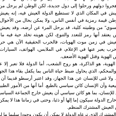
جروا دولهم ورحلوا إلى دول جديدة، لكن الوطن لم يرحل من
يش في المكان الذي لا تستطيع الدولة العيش فيه، إنه يعي
لوطن قيمة رمزية في أنفس الناس، ولا يمكن بحال من الأحوال
السوي" من وطنيته كلية، قد يرحل المرء عن أرضه، وقد يعي
يعتقد أنها رمز للتعدد والتنوع، لكن هويته تخلد حية فيه ما ح
 نعيش في زمن موت الهويات، فالحرب الحقيقية الآن هي حرب
رب يعبر عنها في الإعلام، في الملابس، الهواتف، السيارات...
لهوية وقتل الهوية الأضعف.
لهوية، هو الذاكرة، هو روح الشعب، أما الدولة فلا تعبر إلا ع
المحكم، الذي يحاول ضبط حياة الناس بما يكفل بقاء هذا الجهاز
 ولا غنى للإنسان عن هذا الجهاز، وقد اعتبر أرسطو قديما أن 
يعية وأن الإنسان كائن سياسي بالطبع. أما أنها من الأمور الطبي
ن للإنسان، بما هو كائن سياسي أن يعيش خارج الجماعة السياسي
ج الدولة سيكون إما إلها أو ذئبا، وحتى في زماننا هذا لا يمك
 العيش المشترك المنظم.
لمشترك الذي ترعاه الدولة لا يمكن أن يكون وجودا سليما ما لم