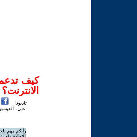
كيف تدعم-
الانترنت؟
تابعونا
على:
الفيسب
رأيكم مهم للج
للاطلاع وإضافة