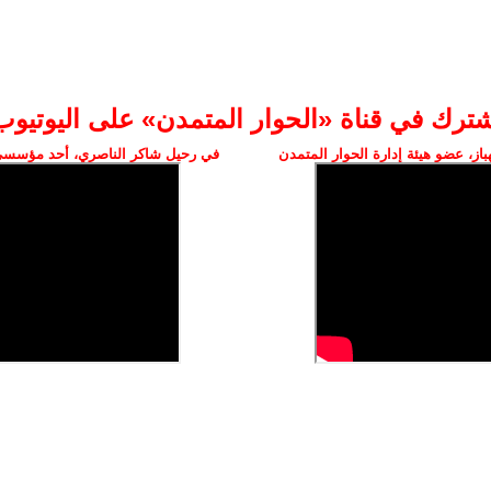
شترك في قناة «الحوار المتمدن» على اليوتيوب
ز، عضو هيئة إدارة الحوار المتمدن
في رحيل شاكر الناصري، أحد مؤسسي 