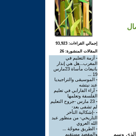
ال
إجمالي القراءات: 93,923
المقالات المنشورة: 26
-
أزمة التعليم في
المغرب...هل هي إنذار
بانبعاث مأساة 23مارس
19 ...
-
الموسيقى والتراجيديا
عند نيتشه
-
آراء الفارابي في تعليم
الفلسفة وتعلمها
-
23 مارس -جروح التعليم
لم تشفى بعد-
-
-إشكالية التأخر
التاريخي- من منظور عبد
الله العروي
-
الطريق معوجّة ...
 الذي وسم
والمقصد مستقيم