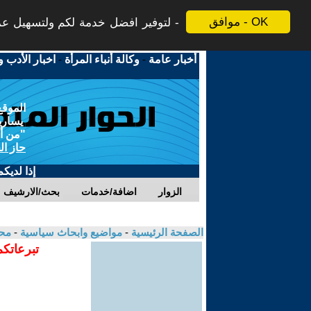
موافق - OK
لتوفير افضل خدمة لكم ولتسهيل عملي
أخبار عامة
-
وكالة أنباء المرأة
-
اخبار الأدب و
الموقع
يسارية
"من أج
حاز ال
إذا لديك
الزوار
اضافة/خدمات
بحث/الارشيف
الصفحة الرئيسية
-
مواضيع وابحاث سياسية
-
مح
تبرعاتكم