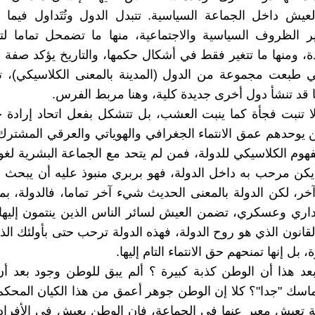
يش داخل الجماعة السياسية. تتبدل الدول وتُتَداول فيما 
 الظروف السياسية والاجتماعية، منها ما تضمحل تماما لتأ
، ومنها ما تتغير فقط في أشكال حكمها، والتاريخ يؤكد صفة 
تي طبعت مجموعة من الدول (المدينة بالمعنى الكلاسيكي)، ت
ما قد تنشأ دول أخرى جديدة كلية، وهنا مربط الفرس.
لا تنبت فجأة كما ينبت العشب، بل تتشكل بفعل اتحاد إرادة
ن يوحدهم عمق الانتماء الجغرافي والهوياتي والعرقي المشترك
هوم الكلاسيكي للدولة، فمن لم يتحد مع الجماعة البشرية لغويا،
 يكن مرحب به داخل الدولة، فهو بربري منبوذ عليه أن يبحث ع
ر، لكن الدولة بالمعنى الحديث شيء آخر تماما، فالدولة، بما 
اري وعسكري، تضمن العيش لسائر الناس الذين ينتمون إليه
القانون الذي هو روح الدولة، فهذه الدولة ترحب حتى بأولئك الذي
، بل إنها تمنحهم حق الانتماء التام إليها.
د هذا أن الوطن كذبة كبيرة ؟ ألم يبق للوطن وجود بعد أن
تماسك "جدا"؟ كلا إن الوطن جوهر أعمق من هذا الكيان المحكم 
ة تعيش معبر عنها في الجماعة، فإن الوطن يعيش في الأفرا