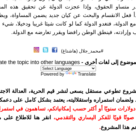
قدر متساو الحقوق، وإذا عجزت الدولة عن تحقيق هذه الم
أ فعل الانقسام والبحث عن كيان جديد يضمن المساواة، ويظ
 الدولة، فتغدو الدولة كما لو كانت شيئا غريبا ودخيلا، شيء ل
وإرادته، فينطق الوطن رافضا ويقرر تعارضه مع الدولة.
#محمد_جلال (هاشتاغ)
موضوع إلى لغات أخرى -
ate the topic into other languages
Powered by
Translate
شروع تطوعي مستقل يسعى لنشر قيم الحرية، العدالة الاجتم
. ولضمان استمراره واستقلاليته، يعتمد بشكل كامل على دعمك
دعمكم بمبلغ 10 دولارات سنويًا أو أكثر حسب إمكانياتكم، تساهمون في استم
وتًا قويًا للفكر اليساري والتقدمي
،
انقر هنا للاطلاع على 
م هذا المشروع
.