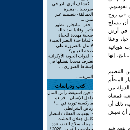
-
اكتشاف أثري نادر في
 نفوسهم،
سردينيا.. -مقبرة
ش في روح
العمالقة- بتصميم غير
مس ...
 أن ينسلخ
-
حقن -مانجارو- تظهر
تأثيرا وقائيا ضد حالة
ش في أرض
صحية مهددة للحياة
يا، وعبثا
-
لماذا حدة البصر الجيدة
لا تدل بالضرورة على
 هوياتية
صحة العينين؟
الخ، إنها
-
القوات الجوية الأوكرانية
تعترف مجددا بفشلها في
إسقاط الصواري ...
ن التنظيم
المزيد.....
 المنظِّم
كتب ودراسات
الدولة من
-
حين استيقظ رأس المال
عية فمعناه
داخل الإنسان .. قراءة
ماركسية ثورية في ... /
ة، ذلك أن
رياض الشرايطي
ن أن نعيش
-
ابجديات العطاء / انتصار
كامل جفلان الخشت
-
مجلة سلاح النقد، عدد
 ينعم فيه
جوان-جويلية-اوت 2026 /