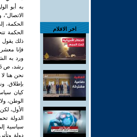
به أبو الو
الاتصال"، 
الحكمة، إل
اخر الافلام
الحكمة تتح
ذلك يقول "
فإنا معشر 
ورد به الش
رشد، ص 35). فما جهة اتصال الدولة بالوطن في مقالنا نحن؟
نحن هنا لا
بإطلاق. ون
كيان سياس
الوطن، ولا 
الأول، لكن 
الدولة تحم
سياسية إلى
دولة وتأتي