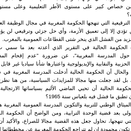
من خصاص كبير على مستوى الأطر التعليمية وعلى مستوى
؟
الترقيعية التي تنهجها الحكومة المغربية في مجال الوظيفة ال
تؤدي إلا إلى تعميق الأزمة، وأي حل جزئي وترقيعي لن يؤد
زيد من الفشل الذي ينخر شتى القطاعات العمومية بالمغرب.
 الحكومة الحالية في التقرير الذي أعدته بعد ما سمي ب"
 حول المدرسة المغربية"، عن ضرورة "عدم إقحام الم
حزبية والنقابية والإيديولوجية واعتبارها شأنا سياديا غير قابل
 والحال أن الحكومة الحالية أدخلت المدرسة المغربية في 
بل لقد جعلت منها مجالا للمزايدات السياسية، من هنا نطر
كومة الحالية أن تحيي الماضي الأليم بسياساتها الارتجالي
تطبق ما فشل فيه بلعباس سنة 1965؟
الميثاق الوطني للتربية والتكوين المدرسة العمومية المغربية 
أولى بعد قضية الوحدة الترابية، ومن الواضح أن الحكومة الح
تي تنهجها، تحاول جعل هذه القضية مجالا للصراع، والأكيد أن 
تكون محمودة إن لم تتراجع الحكومة المغربية عن مخططاتها ال