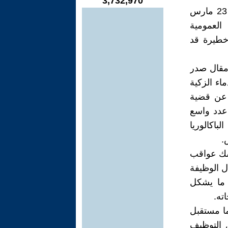
3,732,970
لقد ظلت المدرسة العمومية المغربية لعقود شيئا مقدسا، فمنذ انتفاضة 23 مارس
 العمومية
 خطيرة قد
 مقال صدر
لدماء الزكية
ي عن قضية
عدد واسع
باكالوريا
شك عواقب
 الوظيفة
 ما يشكل
ته.
ما مستقبل
 التوظيف