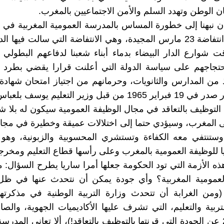
ن الوطن وتهدد السلم والأمن الاجتماعيين بالمغرب.
 نبهنا إلى خطورة المساس بالمدرسة العمومية المغربية في
في ذكرى انتفاضة 23 مارس المجيدة، وهي الانتفاضة التي سالت فيها ا
ت شوارع الدار البيضاء بدماء أبناء شعبنا لدفاعهم البطول
احتجاجهم على سياسة الدولة التي أعلنت قرارا يقضي بطرد 
 من المدارس والثانويات، وحرمانهم من اجتياز امتحان شهادة ال
 من قبل وزير التعليم يوسف بلعباس.
توظيف بالتعاقد في مجال الوظيفة العمومية سيكون له بلا 
المغرب، وسيؤدي حتما إلى اختلالات عميقة وخطيرة في مجال
 وستنتفي معه الكفاءة وتستشري المحسوبية والزبونية، وهو
يا للوظيفة العمومية بالمغرب وعلى رأسها قطاع التعليم ومخرجا
 الأزمة التي تود الحكومة جعلها أمرا ساريا يطرح السؤال: 
لعمومية المغربية؟ وأي جودة يمكن أن نتحدث عنها في ظل
(ومن الغرابة أن تتحدث وزارة التربية الوطنية في مذكرته
نونبر 2016 عن الجودة التي قرنتها بالتوظيف بالتعاقد!)، ألا تعاني المدر