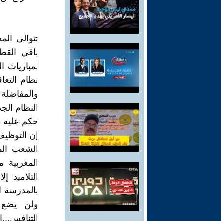
تتوالى الم
باقي القط
لمباريات ا
نظام التعا
والمفاضلة 
النظام الجد
حكم عليه 
إن التوظيف 
الشعب الم
المغربية م
التلاميذ إ
بالمدرسة ال
ولن يضع ا
التنافس...