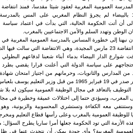
سنة 1965 بالبيضاء لم يجرؤ النظام المغربي على المس بالمدرسة
إلى أن أتت الحكومة الحالية، التي بدأت في اعتماد سياسة
ن الوطن وتهدد السلم والأمن الاجتماعيين بالمغرب.
 نبهنا إلى خطورة المساس بالمدرسة العمومية المغربية في
في ذكرى انتفاضة 23 مارس المجيدة، وهي الانتفاضة التي سالت فيها ا
ت شوارع الدار البيضاء بدماء أبناء شعبنا لدفاعهم البطول
احتجاجهم على سياسة الدولة التي أعلنت قرارا يقضي بطرد 
 من المدارس والثانويات، وحرمانهم من اجتياز امتحان شهادة ال
 من قبل وزير التعليم يوسف بلعباس.
توظيف بالتعاقد في مجال الوظيفة العمومية سيكون له بلا 
المغرب، وسيؤدي حتما إلى اختلالات عميقة وخطيرة في مجال
 وستنتفي معه الكفاءة وتستشري المحسوبية والزبونية، وهو
يا للوظيفة العمومية بالمغرب وعلى رأسها قطاع التعليم ومخرجا
 الأزمة التي تود الحكومة جعلها أمرا ساريا يطرح السؤال: 
لعمومية المغربية؟ وأي جودة يمكن أن نتحدث عنها في ظل