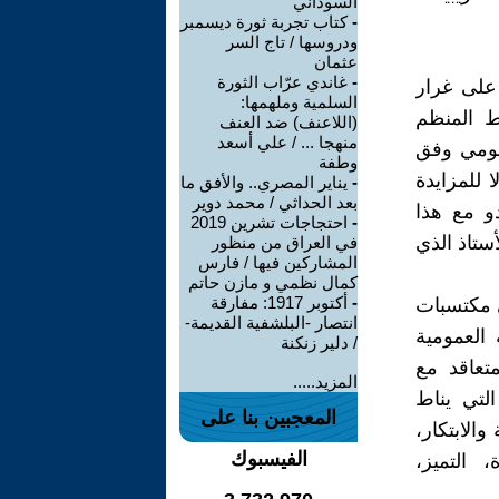
السوداني
-
كتاب تجربة ثورة ديسمبر
ودروسها / تاج السر
عثمان
-
غاندي عرّاب الثورة
على غرار
السلمية وملهمها:
ط المنظم
(اللاعنف) ضد العنف
منهجا ... / علي أسعد
عمومي وفق
وطفة
 للمزايدة
-
يناير المصري.. والأفق ما
بعد الحداثي / محمد دوير
دو مع هذا
-
احتجاجات تشرين 2019
أستاذ الذي
في العراق من منظور
المشاركين فيها / فارس
كمال نظمي و مازن حاتم
-
أكتوبر 1917: مفارقة
ى مكتسبات
انتصار -البلشفية القديمة-
العمومية
/ دلير زنكنة
متعاقد مع
المزيد.....
التي يناط
المعجبين بنا على
الابتكار،
الفيسبوك
 التميز،