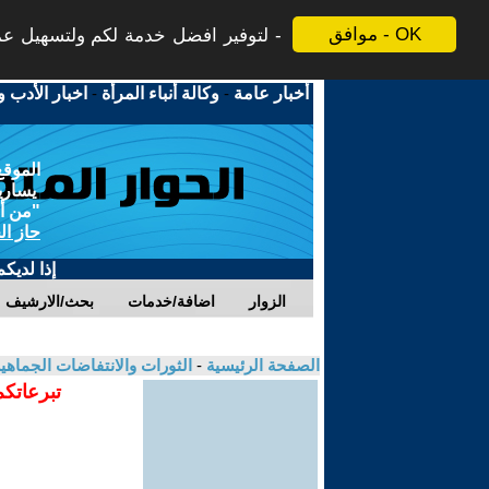
موافق - OK
لتوفير افضل خدمة لكم ولتسهيل عملي
أخبار عامة
-
وكالة أنباء المرأة
-
اخبار الأدب و
الموقع
يسارية
"من أج
حاز ال
إذا لديك
الزوار
اضافة/خدمات
بحث/الارشيف
الصفحة الرئيسية
-
الثورات والانتفاضات الجماهي
تبرعاتكم