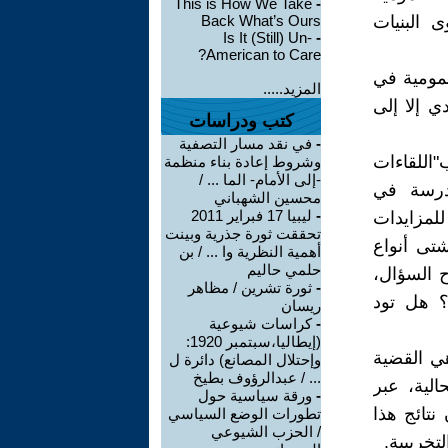
This is How We Take
-
 البنيات
Back What’s Ours
Is It (Still) Un-
-
American to Care?
عمومية في
المزيد.....
ي إلا إلى
كتب ودراسات
-
في نقد مسار التصفية
اللقاءات
وشروط إعادة بناء منظمة
-إلى الأمام- الما ... /
درسة في
محسين الشهباني
-
ليبيا 17 فبراير 2011
 للمزايدات
تحققت ثورة جذرية وبينت
شتى أنواع
أهمية النظرية وا ... / بن
حلمي حاليم
ح السؤال،
-
ثورة تشرين / مظاهر
ة؟ هل تود
ريسان
-
كراسات شيوعية
(إيطاليا،سبتمبر 1920:
هي القضية
وإحتلال المصانع) دائرة ل
... / عبدالرؤوف بطيخ
الية، عبر
-
ورقة سياسية حول
نتائج هذا
تطورات الوضع السياسي
/ الحزب الشيوعي
تخريبية.