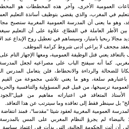
اعات العمومية الأخرى، وآخر هذه المخططات هو المخط
لتعليم في المغرب، والذي يقضي بتوظيف أساتذة التعليم ال
قد، وهو ما يعنى أن المدرسة العمومية المغربية ستصبح مجالا
بين الأطر العاملة في القطاع، علاوة على أن التعليم سيغ
يد مجالا ربحيا بامتياز، وسيساهم في تعطيل روح الإبداع عند ال
بعقد مجحف لا يراعي أدنى شروط كرامة الموظف.
بالتعاقد يعني قتل الوظيفة العمومية، ومعها الإجهاز التام عل
غربي. كما أنه سيفتح الباب على مصراعيه لجعل المدرسة 
كانا للضحالة والرداءة والانحطاط، فلن يتعامل المدرس ال
لا باعتبارهم سلعة، وهو ما يعني تلاشي مجموعة من القيم 
عمومية ترسيخها، من قبيل قيم المسؤولية والتنافسية والحرية و
لأستاذ المتعاقد في اعتباراته مفاهيم من قبيل"الجودة،
الخ" بل سينظر فقط إلى تعاقده وما سيترتب عن هذا التعاقد.
سنة 1965 بالبيضاء لم يجرؤ النظام المغربي على المس بالمدرسة
إلى أن أتت الحكومة الحالية، التي بدأت في اعتماد سياسة