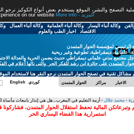
ة التصفح والنشر، الموقع يستخدم بعض أنواع الكوكيز نرجو النق
More info - المزيد
experience on our website
الفن
-
وكالة أنباء اليسار
-
وكالة أنباء العلمانية
-
وكالة أنباء العمال
-
وكا
الاقتصاد
-
اخبار الطب والعلوم
 الرئيسي لمؤسسة الحوار المتمدن
، علمانية، ديمقراطية، تطوعية وغير ربحية
ل مجتمع مدني علماني ديمقراطي حديث يضمن الحرية والعدالة الاجتم
حوار المتمدن على جائزة ابن رشد للفكر الحر والتى نالها أعلام في الفك
م مشاكل تقنية في تصفح الحوار المتمدن نرجو النقر هنا لاستخدام الموقع
كوردي
English
الاخبار
مراكز
الحوار المتمدن
رية
-
محمد جلال
- أزمة التعليم في المغرب...هل هي إنذار بانبعاث مأساة 23مارس 1965؟
 وتبرعاتكن المالية تحفظ استقلال الحوار المتمدن، فشاركونا 
استمرارية هذا الفضاء اليساري الحر