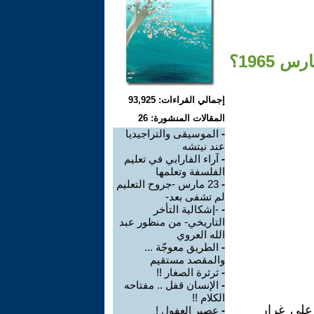
إجمالي القراءات: 93,925
المقالات المنشورة: 26
-
الموسيقى والتراجيديا
عند نيتشه
-
آراء الفارابي في تعليم
الفلسفة وتعلمها
-
23 مارس -جروح التعليم
لم تشفى بعد-
-
-إشكالية التأخر
التاريخي- من منظور عبد
الله العروي
-
الطريق معوجّة ...
والمقصد مستقيم
-
ثرثرة الصغار !!
-
الإنسان قفل .. مفتاحه
الكلام !!
على غرار
-
عصير العفول !