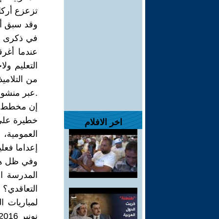
تزعزع أركا
وقد سبق أن
عندما أغرق
التعليم ول
من التلاميذ
.عبر منشور صدر في 19 فبراير 1965
إن مخطط ال
خطيرة على 
اخر الافلام
العمومية،
إعداما فعل
وفي ظل هذه
المدرسة ا
التعاقدي؟ 