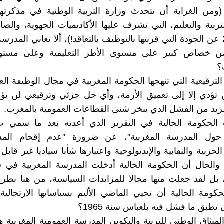
(ومن الغرابة أن تتحدث وزارة التربية الوطنية في مذكرته
نونبر 2016 عن الجودة التي قرنتها بالتوظيف بالتعاقد!)، ألا تعاني المدر
من خصاص كبير على مستوى الأطر التعليمية وعلى مستوى
؟
الترقيعية التي تنهجها الحكومة المغربية في مجال الوظيفة ال
تؤدي إلا إلى تعميق الأزمة، وأي حل جزئي وترقيعي لن يؤد
زيد من الفشل الذي ينخر شتى القطاعات العمومية بالمغرب.
 الحكومة الحالية في التقرير الذي أعدته بعد ما سمي ب"
 حول المدرسة المغربية"، عن ضرورة "عدم إقحام الم
حزبية والنقابية والإيديولوجية واعتبارها شأنا سياديا غير قابل
 والحال أن الحكومة الحالية أدخلت المدرسة المغربية في 
بل لقد جعلت منها مجالا للمزايدات السياسية، من هنا نطر
كومة الحالية أن تحيي الماضي الأليم بسياساتها الارتجالي
تطبق ما فشل فيه بلعباس سنة 1965؟
الميثاق الوطني للتربية والتكوين المدرسة العمومية المغربية 