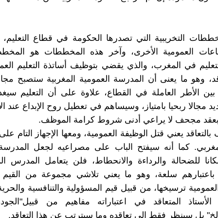
خططات التخريبية التي تصدرها الحكومة في قطاع التعليم، 
اعات العمومية الأخرى، وآخر هذه المخططات هو المخط
لتعليم في المغرب، والذي يقضي بتوظيف أساتذة التعليم ال
قد، وهو ما يعنى أن المدرسة العمومية المغربية ستصبح مجالا
بين الأطر العاملة في القطاع، علاوة على أن التعليم سيغ
يد مجالا ربحيا بامتياز، وسيساهم في تعطيل روح الإبداع عند ال
بعقد مجحف لا يراعي أدنى شروط كرامة الموظف.
بالتعاقد يعني قتل الوظيفة العمومية، ومعها الإجهاز التام عل
غربي. كما أنه سيفتح الباب على مصراعيه لجعل المدرسة 
كانا للضحالة والرداءة والانحطاط، فلن يتعامل المدرس ال
لا باعتبارهم سلعة، وهو ما يعني تلاشي مجموعة من القيم 
عمومية ترسيخها، من قبيل قيم المسؤولية والتنافسية والحرية و
لأستاذ المتعاقد في اعتباراته مفاهيم من قبيل"الجودة،
الخ" بل سينظر فقط إلى تعاقده وما سيترتب عن هذا التعاقد.