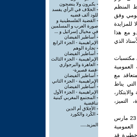
-
يكبرون ولا ينضجون
ط المنظم
-
الخلاف في الرأي يفسد
عمومي وفق
للود ألف قضيه
-
القضية الفلسطينية و
 للمزايدة
صورة العرب و المسلمين
في مخيال إسرائيل و ...
دو مع هذا
-
أساطير الفيضان
أستاذ الذي
الإبراهيمية - الجزء الرابع
-
تجارة الوهم
-
أساطير الفيضان
ى مكتسبات
الإبراهيمية - الجزء الثالث
-
العاهرة والبرجوازي
العمومية
-قصة قصيرة-
متعاقد مع
-
أساطير الفيضان
الإبراهيمية - الجزء الثاني
التي يناط
-
أساطير الفيضان
الابتكار،
الإبراهيمية - الجزء الأول
-
المجتمع المغربي كبنية
 التميز،
تناقضية
-
الأخلاق أم الدين
-
الكُرد والكورد
لقد ظلت المدرسة العمومية المغربية لعقود شيئا "مقدسا"، فمنذ انتفاضة 23 مارس
المزيد.....
 العمومية
 خطيرة قد