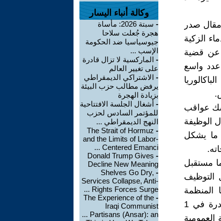
وكالة أنباء اليسار
 مقال صدر
-
سبتة 2026: مأساة
هجرة جُعلت سلاحا
لدماء الزكية
جيوسياسيا ضد الحكومة
الإسب ...
ي عن قضية
-
الماركسية لا تزال قادرة
عدد واسع
على تغيير العالم
-
الاشتراكي الديمقراطي
باكالوريا
يرفض مطالب حزب البيئة
بزيادة الهجرة
-
أشغال الجلسة الافتتاحية
شك عواقب
للمؤتمر السادس لحزب
 الوظيفة
النهج الديمقراطي ...
The Strait of Hormuz
-
 ما يشكل
and the Limits of Labor-
Centered Emanci ...
ته.
Donald Trump Gives
-
ما مستقبل
Decline New Meaning
Shelves Go Dry,
-
 التوظيف
Services Collapse, Anti-
Rights Forces Surge ...
ا المنظمة
The Experience of the
-
لمباريات التربية والتعليم، التي تشرف عليها الأكاديميات الجهوية، والصادرة في 1
Iraqi Communist
Partisans (Ansar): an ...
سة العمومية