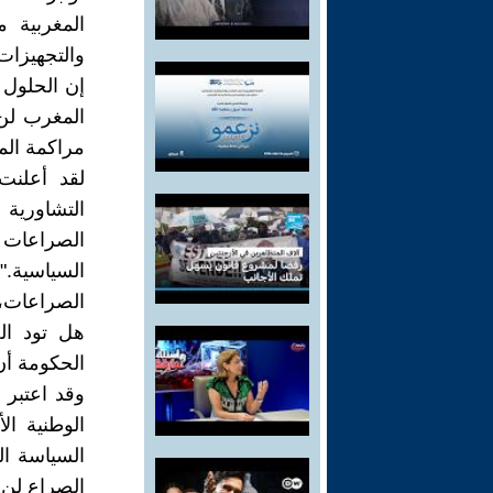
المغربية 
والتجهيزات
إن الحلول 
المغرب لن 
مراكمة الم
لقد أعلنت
التشاورية
الصراعات ال
السياسية."
الصراعات، 
هل تود الح
الحكومة أن 
وقد اعتبر 
الوطنية ال
السياسة ال
الصراع لن 