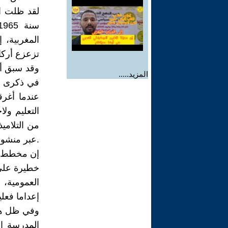
المغربية، 
تزعزع أركا
وقد سبق أن
المزيد.....
عندما أغرق
التعليم ول
من التلاميذ
.عبر منشور صدر في 19 فبراير 1965
إن مخطط ال
خطيرة على 
العمومية،
إعداما فعل
وفي ظل هذه
المدرسة ا