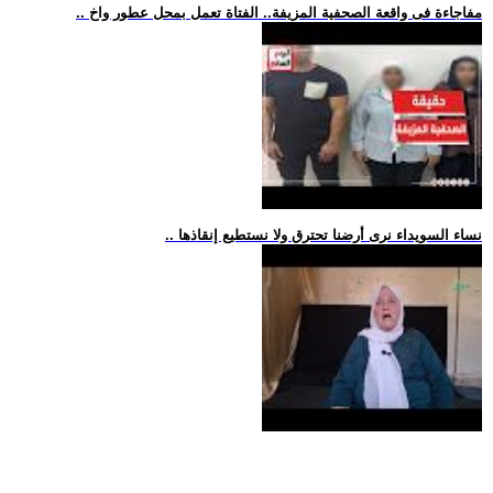
.. مفاجاءة فى واقعة الصحفية المزيفة.. الفتاة تعمل بمحل عطور واخ
.. نساء السويداء نرى أرضنا تحترق ولا نستطيع إنقاذها