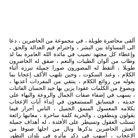
ألقى محاضرة طويلة ، في مجموعة من الحاضرين ، دعا
الى المساواة بين البشر ، واحترام قيم العدالة والحق ،
وإعطاء كل مجتهد نصيب في مائدة الله العامرة بما لذ
وطاب من ألوان الطيبات والنعم ، صفق له الحاصرون
طويلا ، التقط له المصورون صورا جميلة تبرزه أثناء
الكلام ، وعند السكوت ، وحين تلتهب الأكف إعجابا بما
يقوله من روائع الكلام ، ينتقي من المفردات أعذبها ،
ويصوغ من الكلمات عقودا يزين بها جيد الحسان الفاتنات
، يسهب في إضفاء صفات الجمال والروعة والبهاء على
حديثه ، فيتسابق المستمعون في إبداء آيات الإعجاب
بكلامه المعسول المنمق الجميل ، الناس أحرار فيما
يقولون وينطقون ، والحرية كلمة ساحرة ، معانيها رائعة
تستلب العقول وتسيطر على الأفئدة ، له أهداف جميلة
أنعش الحاضرين بذكرها ونال من اجلها صنوفا من
الإعجاب ، أسهب في ذكر مآثره في بلدان التطور