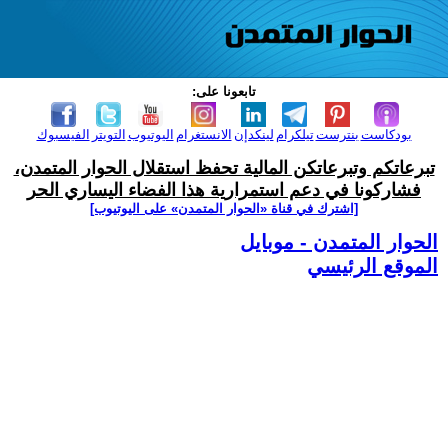
تابعونا على:
بودكاست
بنترست
تيلكرام
لينكدإن
الانستغرام
اليوتيوب
التويتر
الفيسبوك
تبرعاتكم وتبرعاتكن المالية تحفظ استقلال الحوار المتمدن،
فشاركونا في دعم استمرارية هذا الفضاء اليساري الحر
[اشترك في قناة ‫«الحوار المتمدن» على اليوتيوب]
الحوار المتمدن - موبايل
الموقع الرئيسي