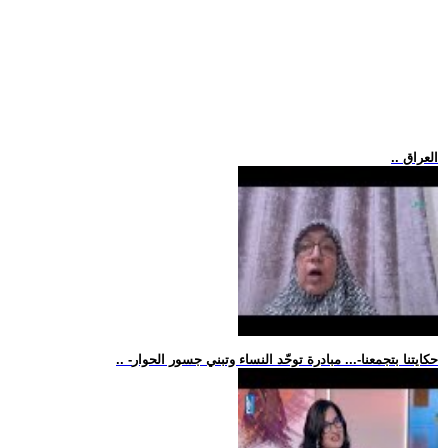
.. العراق
.. -حكايتنا بتجمعنا-... مبادرة توحّد النساء وتبني جسور الحوار