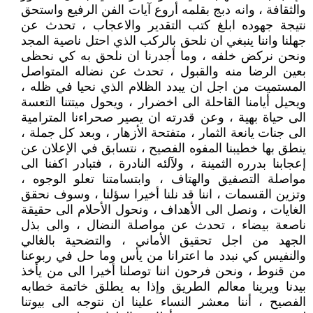
والثقافة ، وانه دبج بقلمه أروع آيات الفن الرفيع واستحق
نتيجة جهوده ابلغ كتب التقدير والاعجاب ، تحدث عن
جهلنا واننا ينبغي ان نلحق بالركب الذي احتل ناصية المجد
ونحن نركض خلفه ، وما أجدرنا ان نلحق به كي نحظى
بعين الرضا منه والقبول ، تحدث عن نضاله المتواصل
المستميت من اجل ان يبدد الظلام الذي نحيا في ظله ،
ويحيل أيامنا القاحلة الى اخضرار ، ويحول ميتتنا التعسة
الى حياة بهية ، وعن قدرته ان يصير صحراءنا المترامية
الى جنات يانعة الثمار ، متفتحة الأزهار ، وبعد كل جملة ،
ينطق بها خطيبنا المفوه الفصيح ، نتسابق في الإعلان عن
إعجابنا بدرره الثمينة ، ولآلئه النادرة ، فتبادر اكفنا الى
مواصلة التصفيق والهتاف ، وابتسامتنا تعلو الوجوه ،
وتزين القسمات ، اننا قد نلنا أخيرا سؤلنا ، وسوف نحقق
الغايات ، ونصل الى الأهداف ، ونحول الأحلام الى حقيقة
ناصعة بيضاء ، تحدث عن مواصلة النضال ، والى بذل
الجهد من اجل تحقيق الأماني ، والتضحية بالغالي
والنفيس كي نبدد ما اعترانا من يأس وما حل في ربوعنا
من قنوط ، ونحن فرحون اننا توصلنا أخيرا الى من يأخذ
بيدنا ويرينا معالم الطريق وإذا به يطلق خاتمة خطابه
الفصيح ، أننا معشر النساء علينا ان نتوجه الى بيوتنا