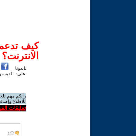
كيف تدعم-
الانترنت؟
تابعونا
على:
الفيسب
رأيكم مهم للج
للاطلاع وإضافة
تعليقات الف