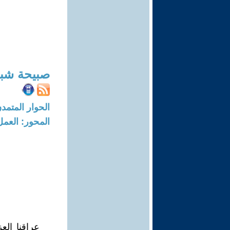
صبيحة شب
الحوار المتمدن-العدد: 1375 - 05
المحور: العمل
عراقنا الع