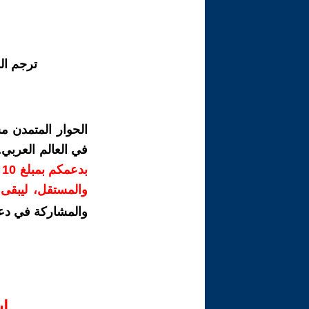
ترجم ال
الحوار المتمدن م
في العالم العربي
ب
والمستقل، ليبقى ص
والمشاركة في دع
ا‫