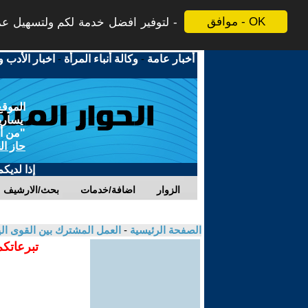
موافق - OK
لتوفير افضل خدمة لكم ولتسهيل عملي
أخبار عامة
-
وكالة أنباء المرأة
-
اخبار الأدب و
الموقع
يسارية
"من أج
حاز ال
إذا لديك
الزوار
اضافة/خدمات
بحث/الارشيف
الصفحة الرئيسية
-
العمل المشترك بين القوى الي
تبرعاتكم