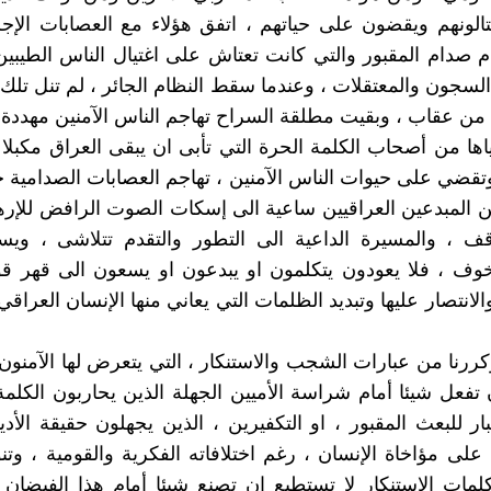
تالونهم ويقضون على حياتهم ، اتفق هؤلاء مع العصابات الإجر
م صدام المقبور والتي كانت تعتاش على اغتيال الناس الطيبين
السجون والمعتقلات ، وعندما سقط النظام الجائر ، لم تنل تلك
من عقاب ، وبقيت مطلقة السراح تهاجم الناس الآمنين مهددة ح
اها من أصحاب الكلمة الحرة التي تأبى ان يبقى العراق مكبلا ت
تقضي على حيوات الناس الآمنين ، تهاجم العصابات الصدامية ح
 المبدعين العراقيين ساعية الى إسكات الصوت الرافض للإر
وقف ، والمسيرة الداعية الى التطور والتقدم تتلاشى ، وي
خوف ، فلا يعودون يتكلمون او يبدعون او يسعون الى قهر ق
انتصار عليها وتبديد الظلمات التي يعاني منها الإنسان العراقي
كررنا من عبارات الشجب والاستنكار ، التي يتعرض لها الآمنون ،
تفعل شيئا أمام شراسة الأميين الجهلة الذين يحاربون الكلم
بار للبعث المقبور ، او التكفيرين ، الذين يجهلون حقيقة الأدي
على مؤاخاة الإنسان ، رغم اختلافاته الفكرية والقومية ، وت
لمات الاستنكار لا تستطيع ان تصنع شيئا أمام هذا الفيضان 