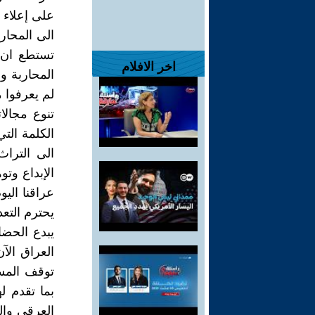
على إعلاء 
الى المحارب
تستطع ان 
اخر الافلام
المحاربة و
لم يعرفوا م
تنوع مجالا
الكلمة الت
الى التراث
الإبداع وت
عراقنا الي
يحترم التعد
يبدع الحض
العراق الآ
توقف المسي
بما تقدم ل
العرقي وال