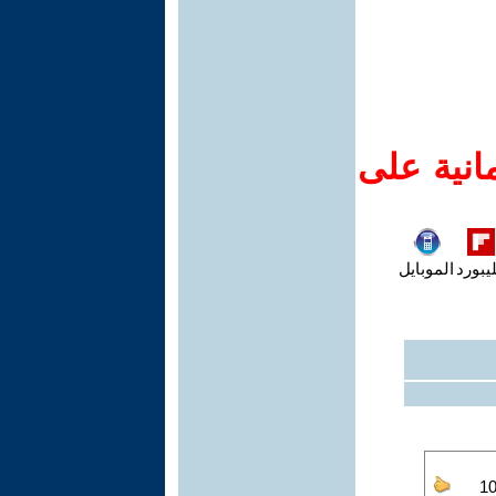
انية على
يبورد
الموبايل