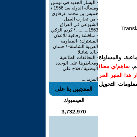
-
اليسار الجديد في تونس
ومسألة الدولة بعد 1956 /
خميس بن محمد عرفاوي
-
من تجارب العمل
الشيوعي في العراق
Transl
1963.......... / كريم الزكي
-
مناقشة رفاقية للإعلان
المشترك: -المقاومة
العربية الشاملة- / حسان
خالد شاتيلا
اعية، والمساواة
-
التحالفات الطائفية
ومخاطرها على الوحدة
م.
ساهم/ي معنا!
الوطنية / فلاح علي
رار هذا المنبر الحر
المزيد.....
معلومات التحويل
المعجبين بنا على
الفيسبوك
3,732,970