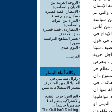
-
الزوجة العربية بين
ة الإنسان
الاديان والمعاصرة
-
الانتظار : قصة قصيرة
 والتي لم
-
سكان جهنم نساء
من سياسة
-
المرأة بين التراث
والمعاصرة
ة من أناس
-
المطاردة : قصة قصيرة
الإبداع في
-
حق الاختلاف
-
تغيير المناهج الدراسية
ان في قول
ضرورة
تضيف شيئا
-
اليوم عيدي
 اجل حرية
المزيد.....
 ، يتعرض
ق نظام حر
وكالة أنباء اليسار
متنوع ، ان
-
زلزال سياسي في
ائه ، في
ألمانيا: اليمين المتطرف
يتصدر الاستطلاعات بنس
ة منها ان
...
 مواطنيها
-
العرائش: حزب التقدم
والاشتراكية ينظم لقاءً
لديني او
جماهيرياً حاشداً ...
The Gulf Isn’t Ditching
-
ين يكفرون