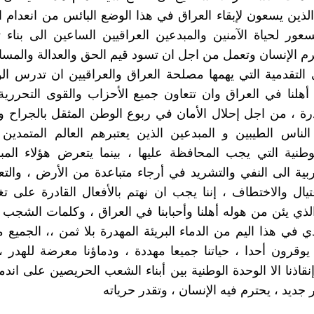
الذين يسعون لإبقاء العراق في هذا الوضع البائس من انعدام 
مسعور لحياة الآمنين والمبدعين العراقيين الساعين الى بناء ث
ترم الإنسان وتعمل من اجل ان تسود قيم الحق والعدالة والمسا
التقدمية التي يهمها مصلحة العراق والعراقيين ان تدرس الو
 أهلنا في العراق وان تتعاون جميع الأحزاب والقوى التحررية
درة ، من اجل إحلال الأمان في ربوع الوطن المثقل بالجراح 
لناس الطيبين و المبدعين الذين يعتبرهم العالم المتمدين
وطنية التي يجب المحافظة عليها ، بينما يتعرض هؤلاء الم
عربية الى النفي والتشريد في أرجاء متباعدة من الأرض ، والت
غتيال والاختطاف ، إننا يجب ان نهتم بالأفعال القادرة على تغ
لذي يئن من هوله أهلنا وأحبابنا في العراق ، وكلمات الشجب و
ي في هذا اليم من الدماء البريئة المهدرة بلا ثمن ،، الجميع
ا يوقرون أحدا ، حياتنا جميعا مهددة ، ودماؤنا معرضة للهدر 
قاذنا الا الوحدة الوطنية بين أبناء الشعب الحريصين على اندم
 جديد ، يحترم فيه الإنسان ، وتقدر حرياته