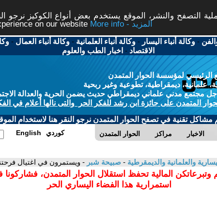
ة التصفح والنشر، الموقع يستخدم بعض أنواع الكوكيز نرجو النق
More info - المزيد
experience on our website
الفن
-
وكالة أنباء اليسار
-
وكالة أنباء العلمانية
-
وكالة أنباء العمال
-
وكا
الاقتصاد
-
اخبار الطب والعلوم
 الرئيسي لمؤسسة الحوار المتمدن
، علمانية، ديمقراطية، تطوعية وغير ربحية
ل مجتمع مدني علماني ديمقراطي حديث يضمن الحرية والعدالة الاجتم
حوار المتمدن على جائزة ابن رشد للفكر الحر والتى نالها أعلام في الفك
م مشاكل تقنية في تصفح الحوار المتمدن نرجو النقر هنا لاستخدام الموقع
كوردي
English
الاخبار
مراكز
الحوار المتمدن
سارية والعلمانية والديمقرطية
-
صبيحة شبر
- ويستمرون في اغتيال فرحتن
 وتبرعاتكن المالية تحفظ استقلال الحوار المتمدن، فشاركونا 
استمرارية هذا الفضاء اليساري الحر