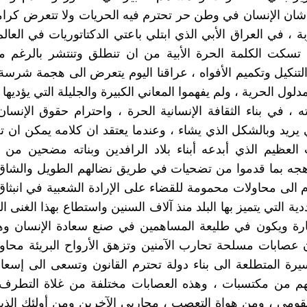
شان الإنسان في وطن حر تحترم فيه الحريات ولا تتعرض كرام
ة ، في العراق الأبي الذي ابتلي باعتي الدكتاتوريات في العالم
تسكت الكلمة الحرة الأبية من ان تنطلق وتنتشر بالرغم 
التنكيل وتكميم الأفواه ، عراقنا اليوم يتعرض الى هجمة شرس
دلول الحرية ، ولم يفهموا المعاني الكبيرة والجليلة التي يؤديها 
ته ، في بناء الثقافة الإنسانية الحرة ، واحترام حقوق الإنس
ي يريد وبالشكل الذي يشاء ، وعندما يعتقد ان كلامه يمكن ان 
 العظيم الذي أبدعه أبناء بلاد الرافدين وبناته مضحين من
وهجه بما قدموا من تضحيات في طريق نضالهم الطويل والشاق
وم الى محاولات محمومة للقضاء على الإرادة الشعبية في انبثا
دية التي يتميز بها البلد منذ آلاف السنين واستطاع بهذا الغنى ال
ارة ويكون في طليعة المساهمين في صنع سعادة الإنسان وهن
ن عصابات مسلحة تحارب الآمنين وتزهق الأرواح البريئة محاول
رة المتطلعة الى بناء دولة تحترم القانون وتسعى الى إسعاد
هم من مكتسبات ، وهذه العصابات مختلفة من غلاة التطرف ا
قومي ، ومن هواة التعصب ، محاربي الآخرين ومن أولئك الذ