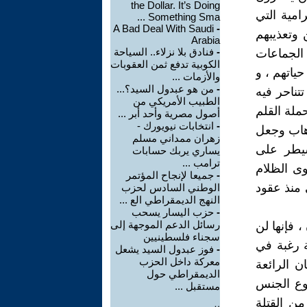
the Dollar. It’s Doing
امية التي
Something Sma ...
A Bad Deal With Saudi
-
 وتعذيبهم
Arabia
-
فنادق بلا نزلاء.. السياحة
 الجماعات
الكوبية تدفع ثمن العقوبات
ياتهم ، و
والأزمات ...
-
من هو عبدول السيد؟...
تناحر فيه
الطبيب الأمريكي من
ملة القلم
أصول مصرية وأحد أبر ...
-
انتخابات نيويورك -
هاب وجعل
زهران ممداني مسلم
سيطر على
يساري يربك حسابات
ترامب ...
وى الظلام
-
جميعا لإنجاح المؤتمر
 منذ عقود
الوطني السادس لحزب
النهج الديمقراطي الع ...
-
حزب اليسار يسحب
رسائل الدعم الموجهة إلى
 فإنها لن
سجناء فلسطينيين
ة رغبة في
-
فوز عبدول السيد يشعل
معركة داخل الحزب
ان الرائعة
الديمقراطي حول
نوع الجنس
مستقبل ...
من القتلة