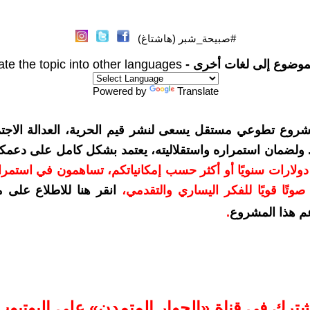
#صبيحة_شبر (هاشتاغ)
موضوع إلى لغات أخرى -
ate the topic into other languages
Powered by
Translate
شروع تطوعي مستقل يسعى لنشر قيم الحرية، العدالة الاجتم
. ولضمان استمراره واستقلاليته، يعتمد بشكل كامل على دعمك
دعمكم بمبلغ 10 دولارات سنويًا أو أكثر حسب إمكانياتكم، تساهمون في استم
وتًا قويًا للفكر اليساري والتقدمي
،
انقر هنا للاطلاع على 
م هذا المشروع
.
شترك في قناة «الحوار المتمدن» على اليوتيوب