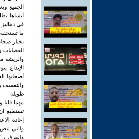
الجميع ويغ
أنشاها نظا
في دهاليز 
ما تستحقه 
تختار ضحاي
العصابات و
والريشة من
الإبداع يت
أصحابها ال
والتعسف وال
طويلة
مهما قلنا و
تستطيع ان 
إعادة الاعت
والتي تنص 
والعرق ، ك