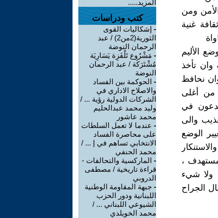
المزيد.....
الأمن ومن
كتب ودراسات
قافة غنية
-
إشكاليات القوى
واة
الثورية(2من2) / عبد
الرحمان النوضة
ضع الأليم
-
مَشْرُوع تَلْفَزِة يَسَارِيَة
مُشْتَرَكَة / عبد الرحمان
 وان تأخذ
النوضة
وان نحافظ
-
الحوكمة بين الفساد
والاصلاح الاداري في
 من أغلى
الشركات الدولية رؤية ... /
بدعون في
وليد محمد عبدالحليم
محمد عاشور
عذيب والى
-
عندما لا تعمل السلطات
يير الوضع
على محاصرة الفساد
الانتخابي تساهم في إ ... /
الاستنكار
محمد الحنفي
 مستهدف ،
-
الماركسية والتحالفات -
قراءة تاريخية / مصطفى
، ولا شيء
الدروبي
-
جبهة المقاومة الوطنية
ال الجراح
اللبنانية ودور الحزب
الشيوعي اللبناني ... /
محمد الخويلدي