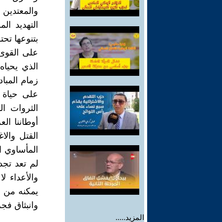
والمعتدين 
التهديد ال
بتنوعها تح
على القوى 
الذي يحياه
زمام المبا
على حياة ا
الثروات ال
أوطاننا ال
القتل والا
المأساوي ا
لم تعد تجد
والأعداء ل
يمكنه من إن
وانبثاق فجر
المزيد.....