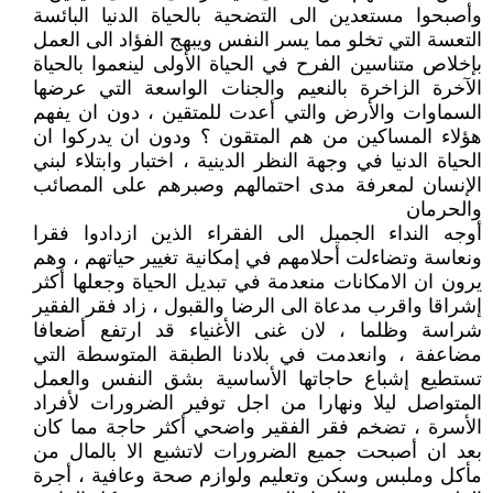
وأصبحوا مستعدين الى التضحية بالحياة الدنيا البائسة
التعسة التي تخلو مما يسر النفس ويبهج الفؤاد الى العمل
بإخلاص متناسين الفرح في الحياة الأولى لينعموا بالحياة
الآخرة الزاخرة بالنعيم والجنات الواسعة التي عرضها
السماوات والأرض والتي أعدت للمتقين ، دون ان يفهم
هؤلاء المساكين من هم المتقون ؟ ودون ان يدركوا ان
الحياة الدنيا في وجهة النظر الدينية ، اختبار وابتلاء لبني
الإنسان لمعرفة مدى احتمالهم وصبرهم على المصائب
والحرمان
أوجه النداء الجميل الى الفقراء الذين ازدادوا فقرا
ونعاسة وتضاءلت أحلامهم في إمكانية تغيير حياتهم ، وهم
يرون ان الامكانات منعدمة في تبديل الحياة وجعلها أكثر
إشراقا واقرب مدعاة الى الرضا والقبول ، زاد فقر الفقير
شراسة وظلما ، لان غنى الأغنياء قد ارتفع أضعافا
مضاعفة ، وانعدمت في بلادنا الطبقة المتوسطة التي
تستطيع إشباع حاجاتها الأساسية بشق النفس والعمل
المتواصل ليلا ونهارا من اجل توفير الضرورات لأفراد
الأسرة ، تضخم فقر الفقير واضحي أكثر حاجة مما كان
بعد ان أصبحت جميع الضرورات لاتشبع الا بالمال من
مأكل وملبس وسكن وتعليم ولوازم صحة وعافية ، أجرة