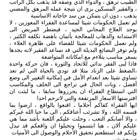
الطبيب ترهق ، والدواء الذي وصفه قذ يذهب بكل الراتب
، والفقير المسكين برى ان نتيجة عمله المرهق والمضني
يذهب ، دون ان يتمكن من سد حاجاته الاساسية
لم تعمل الحكومات شيئا لمساعدة الفقراء المعوزين ، لا
يوجد العلاج المجاني الجيد ، فيضطر المريض الى
الاستدانة والذهاب للمعالجة بأثمان باهضة تكلفه الكثير ،
ولم تعمل الحكومات شيئا للقضاء على ظاهرة الغلاء ،
ولم توفر البضائع البديلة التي قد تساعد الفقير لانه يجدها
بسعر مناسب يتلاءم مع امكاناته المتواضعة
فاذا لبى الفقر ندائي للاتحاد والثورة ، فان حركة واحدة
،الضغط على الزناد مثلا قد تودي بالحياة التي لم تعد
تساوي شيئا بعد انعدام الأمل في إمكانية التغيير الى وضع
أفضل ، وبات الحال في تراجع الى الخلف والمكاسب
التي استطاع الفقراء ان يحرزوها سابقا ، ما لبثت ان
افترستها الاسعار المرتفعة والتي لاترحم احدا
ايها الفقراء كفاكم أحلاما ، اقنعوا بالواقع ، ارضوا بما
قسمه الله ، ولا تشرئب أعناقكم ، الى ما حبا الله غيركم
، والا أصابكم التعب ، وحلت عليكم أللعنة بأشد مما هي
عليكم ألان ، هيا ابتسموا وتخيلوا ان واقعكم قد تبدل
وإنكم قد استطعتم تحقيق الأحلام والوصول الى الأمنيات
صبيحة شبر