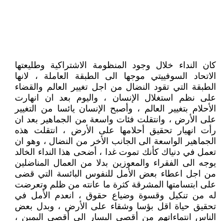
كان النداء خلال وجود المنظومة الاشتراكية وطليعتها
الاتحاد السوفييتي موجها الى الطبقة العاملة ، لانها
الطبقة التي تقود النضال من اجل تغيير العالم والقضاء
على نظم استغلال الإنسان ، واليوم بعد ان انهارت
الأحلام بتغيير العالم ، وأصبح الإنسان يائسا من التغيير
على الأرض ، وانتقلت فئات واسعة من الجماهير بعد ان
رأت انهيار تحقيق أحلامها على الأرض ، انتقلت هذه
الجماهير الواسعة الى الجانب الأخر من النضال ، وهو ان
تعمل في دنياك كأنك تموت غدا ، أضحى هذا النداء الخالد
يوجه الى الفقراء والمعوزين بدلا من العمال المناضلين
من اجل اعطاء بعض الأمل للنفوس البائسة التي قضى
على ابتسامتها المشرقة كثرة ما عانته من ظلم وتعرضت
له من تنكيل وقسوة وضياع حقوق ، انعدم الأمل في
تحقيق حياة اقل بؤسا وشقاء على الأرض ، وبدل بعض
الناس انتماءاتهم من أقصى اليسار الى أقصى اليمين ،