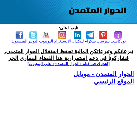
تابعونا على:
بودكاست
بنترست
تيلكرام
لينكدإن
الانستغرام
اليوتيوب
التويتر
الفيسبوك
تبرعاتكم وتبرعاتكن المالية تحفظ استقلال الحوار المتمدن،
فشاركونا في دعم استمرارية هذا الفضاء اليساري الحر
[اشترك في قناة ‫«الحوار المتمدن» على اليوتيوب]
الحوار المتمدن - موبايل
الموقع الرئيسي