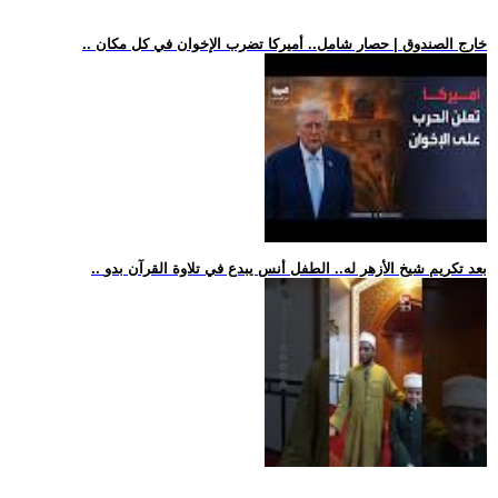
.. خارج الصندوق | حصار شامل.. أميركا تضرب الإخوان في كل مكان
.. بعد تكريم شيخ الأزهر له.. الطفل أنس يبدع في تلاوة القرآن بدو