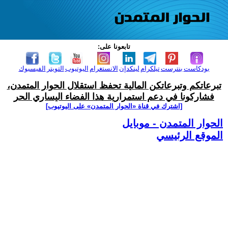
تابعونا على:
بودكاست
بنترست
تيلكرام
لينكدإن
الانستغرام
اليوتيوب
التويتر
الفيسبوك
تبرعاتكم وتبرعاتكن المالية تحفظ استقلال الحوار المتمدن،
فشاركونا في دعم استمرارية هذا الفضاء اليساري الحر
[اشترك في قناة ‫«الحوار المتمدن» على اليوتيوب]
الحوار المتمدن - موبايل
الموقع الرئيسي