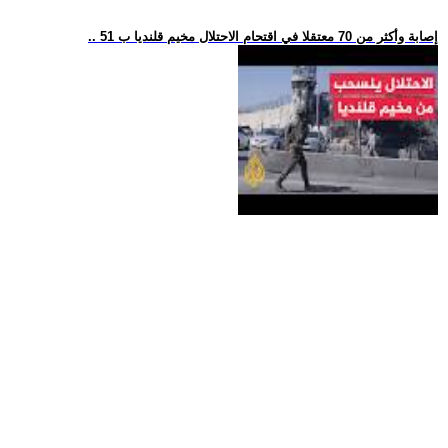
.. 51 إصابة وأكثر من 70 معتقلا في اقتحام الاحتلال مخيم قلنديا ب