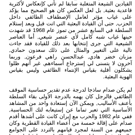
القيادين الشيعة المتغلبة سابقا لم تأتي كإنعكاس لأكثرية
قاعدية بعثية, بل لعل العكس كان هو الصحيح مما يؤكد
على غياب مؤثر لعامل الإصطفاف الطائفي داخل
الحزب, حتى أن القيادة البعثية التي اتت قبل وبعد إستلام
السلطة في السابع عشر من تموز عام 1968 قد شهدت
حينها غياب شبه كامل لأي عنصر شيعي, أما العناصر
الشيعية التي جرى إنتخابها بعد ذلك للقيادة فقد جاءت
تالية على التغيير والمثال على ذلك سعدون حمادي,
مزبان خضر هادي, عبدالحسن راهي فرعون, وربما
آخرون لا يتسنى لي إسترجاع أسماءهم, غير أنهم ظلوا
يشكلون أقلية بقياس الإنتماء الطائفي وليس بقياس
الهوية البعثية.
لم يكن صدام ساذجا لدرجة عدم تقدير حساسية الموقف
الطائفي فالرجل كان يهمه بالدرجة الأولى بقاء السلطة
بأعنف الأساليب, ويمكن الآن إستعادة واحد من المشاهد
الأساسية التي تعبر تماما عن إستيعابه لتك الحساسية,
ففي عام 1982 والحرب مع إيران كانت على أشدها أقدم
صدام على إقالة خمسة من أعضاء القيادة القطرية وكان
جميعهم من السنة لمجرد قيامهم بالتردد على الجوامع