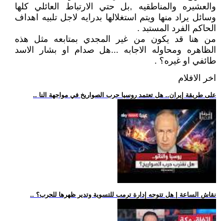
والعشيره والمناطقيه ,بل حتي الارتباط العائلي كلها
وسائل يراد منها ويتم استغلالها بدرايه لاجل تلبيه اهداف
الحاكم الفرد المستبد .
من هنا قد يكون من غير المجدي بمتابعه مثل هذه
الظاهره ومحاوله الاجابه ...هل صدام او بشار الاسد
طائفي او غيره؟ .
اخر الافلام
.. على طريقة إيران.. هل تعتمد روسيا حرب الصواريخ في مواجهة النا
.. نقاش الساعة | هل تتوجه إدارة ترمب للتسوية وتدير ظهرها للحرب؟