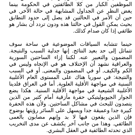
الموظفين الكبار من كلا الطائفتين في الحكومة بينما
يغض النظر عن الجداول المشابهة في حالة الآخر, في
حين أن الأمر في الحالتين قد يصل إلى حدود التطابق
بحيث يمكن القول في حالتنا هذه ودون تردد أن بشار هو
طائفي إذا كان صدام كذلك.
حينما تتشابه السياقات الموضوعية في ساحة سوف
تتماثل إلى حد بعيد النتائج. إنها جدلية السبب والنتيجة.
المضمون والتعبير عنه. لكننا إزاء الساحتين السورية
والعراقية نشهد أن الإختلاف هو في الإتجاه وليس في
الكم والكيف, أو في المضمون والمعنى, أو في السبب
والنتيجة: في سوريا هناك على المستوى العام الأغلبية
السنية في مواجهة الأقلية العلوية, أما في العراق فلدينا
الأغلبية الشيعية في مواجهة الأقلية السنية. هكذا يضع
الجوار الجيوبوليتيكي حفرة مأزقية أمام كثير من الذين
يتصدون للبحث في مشاكل الساحتين. ولأن هذه الحفرة
كبيرة جدا وعميقة جدا ويسهل على السائر رؤيتها بوضوح
فإن الذين يقعون فيها لا بد وإنهم مصابون بالعمى
الطائفي. وهذا من جانب آخر يكشف عن مدى التخريب
الذي تحدثه الطائفية في العقل البشري.