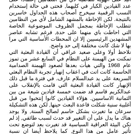
عدد القيادين الكبار في كليهما, فحتى في حالة إستخدام
النسب الرقمية سيخرج أصحاب هذه الجداول خاسرين
بالنتيجة. لكن الإحاطة بالمشهد الشامل لأي من النظامين
تتطلب الإحاطة بمجمل الظروف الموضوعية الخاصة
التي احاطت باي منهما على حدة, فرغم تشابه عناصر
المشهدين الرئيسيين إلا ان المحطات الأساسية التي مرا
بها لا شك كانت مختلفة إلى حد واضح.
نلاحظ أولا وعلى صعيد عراقي أن القيادة البعثية التي
تمكنت من الهيمنة على النظام في السابع عشر من تموز
عام 1968 والتي هيأت بعدها لصعود الهيمنة الصدامية
الحاسمة كانت اتت في اعقاب إنهيار تجربة النظام البعثي
السريعة على يد عبدالسلام عارف. في فترة ما قبل ذلك
الإنهيار كانت القيادة البعثية التي قامت بالإنقلاب على
عبدالكريم قاسم قد ضمت خمسة قيادين شيعة من بين
الثمانية الاساسيين. هؤلاء القيادين كانوا إنتخبوا من قبل
أغلبية سنية شكلت قاعدة البعث حينها, لكن هذه التشكيلة
سرعان ما تغيرت بشكل حاسم لصالح السنة, ولا يوجد
هناك ما يدل على أن التغيير قد حدث لسبب طائفي, إذ لم
تكن البيئة العراقية السياسية قد تغيرت بعد لتوضع تحت
تأثير عامل من هذا النوع, كما يلاحظ أيضا ان نسبة