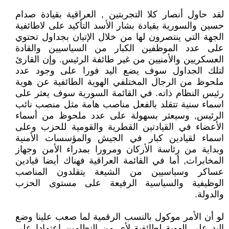
لقد حاول أنصار كلا التجربتين , العراقية بقيادة صدام
حسين والسورية بقيادة بشار الأسد التأكيد على لاطائفية
الجهة التي ينتصرون لها من خلال الإتيان بجداول تحتوي
على عدد الموظفين الكبار من السياسيين والقادة
العسكريين والأمنيين من غير طائفة الرئيس. وإن القارئ
لتلك الجداول سوف يضع اليد فورا على وجود عدد
ملحوظ من الرجال المختلفي الهوية الطائفية عن هوية
رئيس النظام ذاته. في القائمة السورية سوف يعثر على
اسماء سنية تتقلد بالفعل مناصب هامة مثل منصب نائب
الرئيس, وسيعثر بسهولة على عدد ملحوظ من أسماء
الأعضاء في القيادتين القطرية والقومية للحزب وعلى
اسماء لقيادين كبار في الجيش والمؤسسات الأمنية
وبداية من رئاسة الأركان ومرورا بمدراء الأمن وجهاز
المخابرات, أما في القائمة العراقية فهناك أيضا قيادين
عساكر وسياسيين من الشيعة يتقلدون المناصب
الوظيفية والسياسية الرفيعة على مستوى الحزب
والدولة.
لو أن الأمر موكول بالنسب الرقمية لما صعب علينا وضع
اليد على الهوية لطائفية لأي من النظامين إعتمادا على