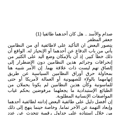
صدام والأسد .. هل كان أحدهما طائفيا (1)
جعفر المظفر
يتصور البعض ان التأكيد على لاطائفية أي من النظامين
يأتي من باب الدفاع عن أحدهما أو الإنحياز له. الواقع أن
ذلك خطأ كبير, إذ أن بالإمكان وضع اليد على الكثير من
إنحرافات وجرائم هذين النظامين دون الإضطرار إلى
إلصاق تهم ليست ذات علاقة بهما. إن الأمر شبيه هنا
بمحاولة حرق أوراق النظامين السياسية عن طريق
إتهامهما بالولاء للصهيونية أو العمالة لأمريكا أو حتى
للماسونية وكأن هذين النظامين لم يكونا يحملان من
الطبائع الإستبدادية ما يجعلهما مرفوضين بحكم غياب
المواصفات الإنسانية المطلوبة.
إن أفضل دليل على طائفية البعض إدانته لطائفية أحدهما
وإبعاد التهمة عن الآخر تماما, وخاصة حينما ينهج إلى ذلك
من خلال إستناده على جداول رقمية تتحدث عن عدد