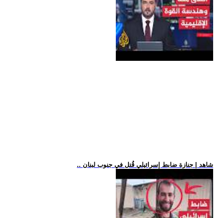
.. شاهد | جنازة ضابط إسرائيلي قُتل في جنوب لبنان