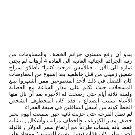
يبدو أن رفع مستوى جرائم الخطف والمساومات من
رتبة الجرائم الجنائية العادية الى المادة 4 أرهاب لم يجني
ثماره الى الآن ، فبالأمس فرحت كثيرا" بأطلاق سراح
شقيق زميلي من قبل خاطفيه بعد إسبوع من المفاوضات
كان الفضل في ذلك لأحد المتطوعين ممن أشتهروا ببلع
المسجلات حيث تكلم على مدار الساعة مع العصابة
ولمدة ثلاثة أيام حتى رضخت له الأخيره بعد أن نال منها
الأعياء بسبب الصداع ، فقد كان المخطوف الشخص
الخطأ كونه من أسفل السافلين في طبقة الفقراء
لم تطل الفرحة حتى حزنت ثانية حين سمعت اليوم بخبر
خطف مدير الكهرباء ، فالخطف مراتب وأشكال , يتشابه
فقط بأنه يتنساب طردياً مع أرتفاع سعر الدولار , فالولد
أخو زميلي كان فرّان (يعمل بفرن للصمون) ومعتاد على