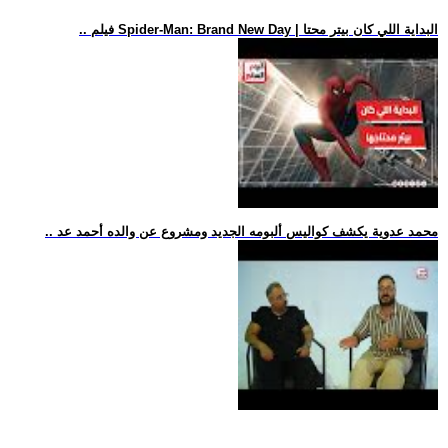
.. فيلم Spider-Man: Brand New Day | البداية اللي كان بيتر محتا
.. محمد عدوية يكشف كواليس ألبومه الجديد ومشروع عن والده أحمد عد