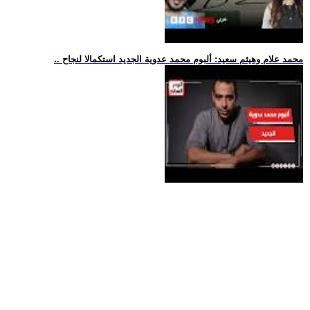
.. محمد علام وهيثم سعيد: ألبوم محمد عدوية الجديد استكمالا لنجاح