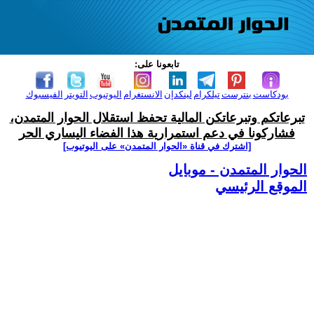
تابعونا على:
بودكاست
بنترست
تيلكرام
لينكدإن
الانستغرام
اليوتيوب
التويتر
الفيسبوك
تبرعاتكم وتبرعاتكن المالية تحفظ استقلال الحوار المتمدن،
فشاركونا في دعم استمرارية هذا الفضاء اليساري الحر
[اشترك في قناة ‫«الحوار المتمدن» على اليوتيوب]
الحوار المتمدن - موبايل
الموقع الرئيسي