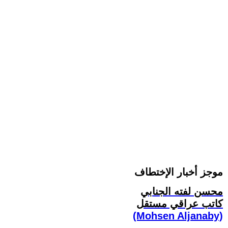
موجز أخبار الإختطاف
محسن لفته الجنابي
كاتب عراقي مستقل
(Mohsen Aljanaby)