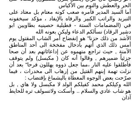
الحر والعطش والنوم بين الأكياس
أما السيد المدير فأمره صعب كونه معتام بل معتاد على
التبريد والراتب الكبير والرفاه بالإيفاد ، مؤكد سيخفونه
في (المضمامات الستة - فطيلية حصينيه بطاويين ابو
دشير الرقاد) نسألكم الدعاء وليكن بعونه الله
الأشد من ذلك حزنا" هو إنفضاح أمر الشاب المقتول يوم
أمس ذلك الذي أتهم بأدخال مفخخة الى أحد المناطق
الآمنة , حيث تراجع متهموه عن إداعائاتهم بعد أن صحا
جزئياً ضميرهم , وقالوا أنه كان ( مكبسل) ولم يتوقف
فأطلقوا عليه النار ،مما جعل ذووه يهللون فرحا" بعد أن
نزلت تهمة إبنهم القتيل من إرهاب الى مخدرات ، فيما
صرّحت بعض الوجوه المغطاة باليشماغ بإقتضاب :
الله وكيلكم محمد كفيلكم الولد لا مكبسل ولا هاي , بل
هو شاب عادي والسلام .. وأسكت ولاتسولف تره للحايط
آذان