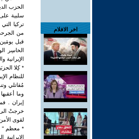
الحزب الديم
اخر الافلام
من الجرحى
قبل يومَين 
الخاسِر ال
الإيرانية وال
* كِلا الحز
للنظام الإي
مُقاتلي وتن
وما أعقبه
إيران . فم
خرجتْ الى ا
لقوى الأمن 
* معظم " ن
الإيرانية 