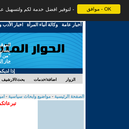
موافق - OK
لتوفير افضل خدمة لكم ولتسهيل عملي
أخبار عامة
-
وكالة أنباء المرأة
-
اخبار الأدب و
الموقع
يسارية
"من أج
حاز ال
إذا لديك
الزوار
اضافة/خدمات
بحث/الارشيف
الصفحة الرئيسية
-
مواضيع وابحاث سياسية
-
امي
تبرعاتكم