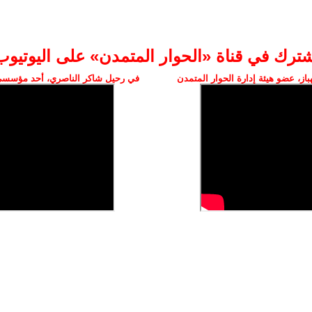
شترك في قناة «الحوار المتمدن» على اليوتيوب
ز، عضو هيئة إدارة الحوار المتمدن
في رحيل شاكر الناصري، أحد مؤسسي 