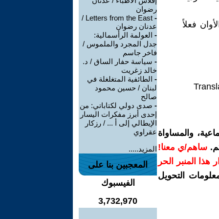
إفلاس الأطباء / عدنان
رضوان
Letters from the East /
-
أوان فعلاً
عدنان رضوان
-
العولمة الرأسمالية:
جدل المجرد والملموس /
فاخر جاسم
-
سياسة حفار الساق / د.
خالد زغريت
-
الطائفية المتغلغلة في
Transl
لبنان / حسين محمود
صالح
-
صدى دولي لكتاباتي: من
إحدى أبرز مفكرات اليسار
الإيطالي إلى أ ... / رزكار
عقراوي
اعية، والمساواة
م.
ساهم/ي معنا!
المزيد.....
رار هذا المنبر الحر
المعجبين بنا على
معلومات التحويل
الفيسبوك
3,732,970