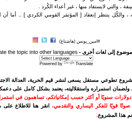
ُؤسِفة ، والتي لايستفاد منها ، غير أعداء الكُرد .
 والكُل ينتظر إنعقاد [ المؤتمَر القومي الكردي ] .. أما آن ال
#امين_يونس (هاشتاغ)
موضوع إلى لغات أخرى -
ate the topic into other languages
Powered by
Translate
شروع تطوعي مستقل يسعى لنشر قيم الحرية، العدالة الاجتم
. ولضمان استمراره واستقلاليته، يعتمد بشكل كامل على دعمك
دعمكم بمبلغ 10 دولارات سنويًا أو أكثر حسب إمكانياتكم، تساهمون في استم
وتًا قويًا للفكر اليساري والتقدمي
،
انقر هنا للاطلاع على 
م هذا المشروع
.