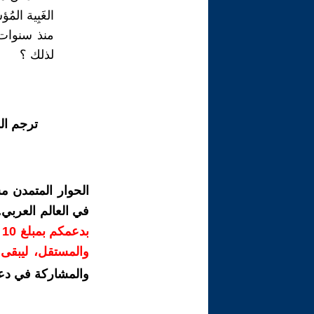
الغَبِية الم
منذ سنوات ،
لذلك ؟
ترجم ال
الحوار المتمدن م
في العالم العربي
ب
والمستقل، ليبقى ص
والمشاركة في دع