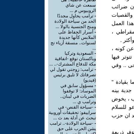
سمعت عن شاي
ون ضرائب
الروبيوس م ...
 والقصبات
-
ترامب يحاول مجددًا
الحد من سياحة الولادة
هذا العمل
ومنح الجنسية بالولا ...
مقراطي ،
-
أسرار الحفاظ على
الملابس كأنها جديدة
كثر .
لسنوات.. منسقة أزياء تج
 عن كونه ،
...
-
السعودية وتركيا
تتوتر فيها
وباكستان توقع -اتفاقية
مكة للدفاع المشترك-.. ...
حى .. وفي
-
ترامب: زوجتي تقول لي
تصرفاتك لا تليق برئيس
(فيديو)
 بقيادة "
-
مسؤول سابق في
جدية بينه
الموساد: لا توقفوا
الضربات في لبنان..
ب الشعوب ، يخوض
وترامب ي ...
و للسلام
-
-سياحة القنص- في
سراييفو: تحقيقات أوروبية
حد ان حزب
تبحث عن أدلة بعد ث ...
-
-سياحة الولادة-.. ترامب
يشن الحرب على حق
فِر ذريعة
اكتساب الجنسية بالو ...