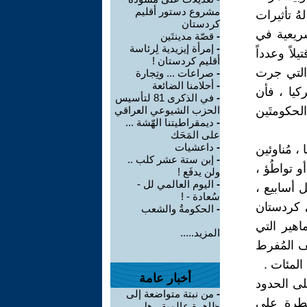
مشروع دستور أقليم
ُ تأثيرات
كردستان
الإنتخابات التشريعية في
-
قصّة مدينتَين
-
إمرأة إيزيدية لِرئاسة
عَ قتيلاً وعدداً
أقليم كردستان !
التي جرت
-
صراعات ... وتِجارة
-
أحلامنا الضائعة
ركيا ، فأن
-
في الذكرى 81 لتأسيس
لحكومتَين
الحزب الشيوعي العراقي
-
ديمقراطيتنا الهّشة ...
على المَحَك
-
داعشيات
، مُناوئين
-
إبن ستة عشر كلب ..
و تواطُؤ ،
ولن يدفَع !
-
اليوم العالمي لل -
ل أسابيع ،
سُعادة - !
 كردستان
-
الحكومةُ والشعب
اهير التي
المزيد.....
نف المُفرط
المئات .
أخبار عامة
لى الحدود
-
من نبتة متواضعة إلى
سيطرة على
ظاهرة عالمية.. هل