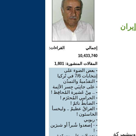
يران
إجمالي القراءات:
10,433,740
المقالات المنشورة: 1,801
-
بعض الضوء على
إنتخابات 7/6 في تُركيا
-
التقدُميةُ والتمدُن
-
على جانِبَي جِسر الأئِمة
-
.. مِنْ عَشيرة المُحافِظ !
-
الحرامي المُحتَرَم !
-
الضابطُ نائمٌ !
-
العراقُ عظيمٌ .. وليخسأ
الخاسئون !
-
ربوبي
-
- إصعدوا شُبراً أو شبرَين
- !
 وبيشمركة
-
تعديلات على مسوّدة