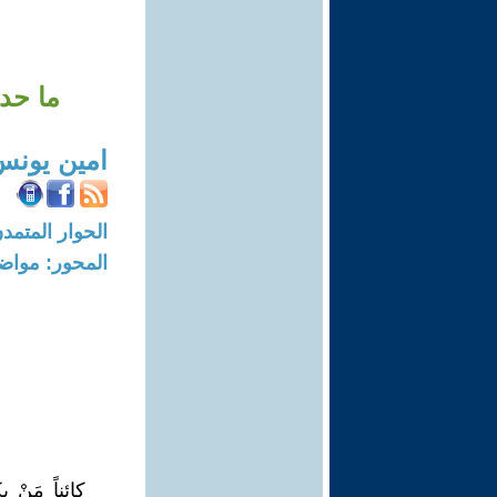
ما حد
امين يونس
الحوار المتمدن-العدد: 4817 - 15
المحور: مواض
كائناً مَن