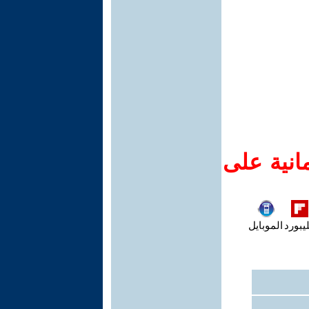
انية على
يبورد
الموبايل