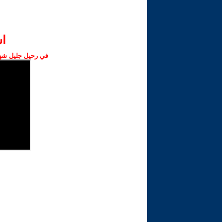
ا‫
في رحيل جليل شهبا