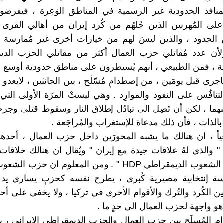
نافذ الحدودية غير الرسمية في المناطق الوَعِرة ، فيفرض
على المُهربين الذين جُلهُم من كُرد إيران من أهالي القرى
 الحدود ، والذين ليسَ لهم من خيارات أخرى غير مُمارسة 
ولأن عدد مُقاتلي حزب العمال أكثر من مقاتلي الحزب الدي
ة ، فمن الطبيعي ، أنهم يُسيطرون على مناطق حدودية أوسع وأ
جرى قبل يومَين ، من إصطدامٍ مُسّلَح ، بين الجانبَين ، لايعدو
تنافُس على النفوذ والموارِد . وهي ليستْ المرّة الأولى التي 
ينهما ، لكن أن تَصِل الى تبادُل إطلاق النار وسقوط قتلى وجر
الذات ، فأن ذلك مدعاة للإستغراب والمُراجَعة .
ياً ، ان هنالك ما يشبه المحورَين داخل حزب العمال ، أحدهما
" والذي لهُ علاقات جيدة مع إيران " ويُقال ان هنالك خلافات 
وبين حزب الشعوب الديمقراطي HDP " . ومن المعلوم ان حز
فسة إنتخابية مصيرية كُبرى ، يطرح نفسه كحزبٍ يساري يدع
ن الكُرد والتُرك والأقوام الأخرى في تركيا ، ولا يخفى على أ
و واجهة لحزب العمال الى حدٍ ما .
م المُسلَح بين حزب العمال والحزب الديمقراطي الإيراني ، يوَ