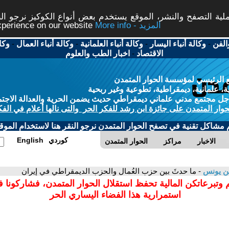
ة التصفح والنشر، الموقع يستخدم بعض أنواع الكوكيز نرجو النق
More info - المزيد
experience on our website
الفن
-
وكالة أنباء اليسار
-
وكالة أنباء العلمانية
-
وكالة أنباء العمال
-
وكا
الاقتصاد
-
اخبار الطب والعلوم
 الرئيسي لمؤسسة الحوار المتمدن
، علمانية، ديمقراطية، تطوعية وغير ربحية
ل مجتمع مدني علماني ديمقراطي حديث يضمن الحرية والعدالة الاجتم
حوار المتمدن على جائزة ابن رشد للفكر الحر والتى نالها أعلام في الفك
م مشاكل تقنية في تصفح الحوار المتمدن نرجو النقر هنا لاستخدام الموقع
كوردي
English
الاخبار
مراكز
الحوار المتمدن
ن يونس
- ما حدثَ بين حزب العُمال والحزب الديمقراطي في إيران
 وتبرعاتكن المالية تحفظ استقلال الحوار المتمدن، فشاركونا 
استمرارية هذا الفضاء اليساري الحر