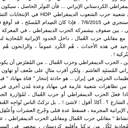
قراطي الكردستاني الإيراني ... فأن التوتُر الحاصل ، سيكون له
سلبية على شعبية حزب الشعوب الديمقراطي HDP في 
تركيا التي ستجري في 7/6/2015 . فإذا كانَ الصِدام المُسلح ، قد أوق
 ، بين صفوف بيشمركة الحزب الديمقراطي ، في المعركة 
مع مقاتلي حزب العُمال ، داخل الحدود الإيرانية المُحاذِية لت
وحيد في هذه الأحداث ، هُم الكُرد عموماً ، والرابحون هُم ا
تُركية ! .
بَين ، الحزب الديمقراطي وحزب العُمال .. من المُفتَرَض أن يكونا 
راني المُستَبِد الغاشم . ولكن أقرب مثالٍ على ضُعف أو تهاون أ
ظيمات الحزبَين في إيران .. هو حادثة إنتحار " فتاة مهاباد " قب
ا من تظاهرات شعبية عارمة في مهاباد وعدة مُدن أخرى في
اذا فعلَ الحزب الديمقراطي أو حزب العُمال ، لمُؤازرة الجم
لشارع ؟ . أكادُ أقول : لاشئ ! .. بل تركتْ الناس تُواجِه العُ
الإيرانية المجرمة ، فسقط عدة قتلى وجُرح العشرات واُعتُقِل 
شاط " مقاتلي حزب العُمال ومقاتلي الحزب الديمقراطي ، ع
المُحاذِية لكُل من تركيا وأقليم كردستان ، ينحصر في ال