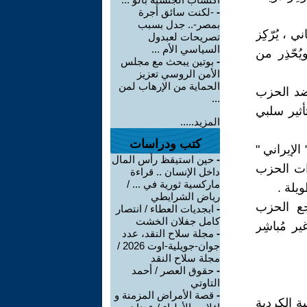
-
-لكنت سائق أجرة
بمصر-.. جدل بسبب
 ، يُرّكِز
تصريحات لعبدول
السياسي الأم ...
حّذِر من
-
بوتين يبحث مع مجلس
الأمن الروسي تعزيز
الحماية من الإرهاب لمن
ضد الحزب
...
أثير سلبي
المزيد.....
كتب ودراسات
الإيراني "
-
حين استيقظ رأس المال
ات الحزب
داخل الإنسان .. قراءة
ماركسية ثورية في ... /
يلة .
رياض الشرايطي
جع الحزب
-
ابجديات العطاء / انتصار
كامل جفلان الخشت
ر مُباشِر
-
مجلة سلاح النقد، عدد
جوان-جويلية-اوت 2026 /
مجلة سلاح النقد
-
حقوق العصر / أحمد
التاوتي
-
قصة الأمراض المزمنة و
ة الكردية