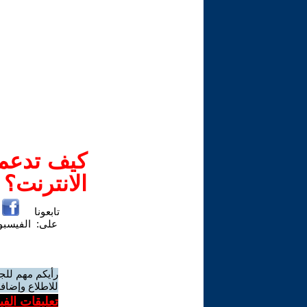
كيف تدعم-
الانترنت؟
تابعونا
على:
الفيسب
رأيكم مهم للج
للاطلاع وإضافة
تعليقات الف