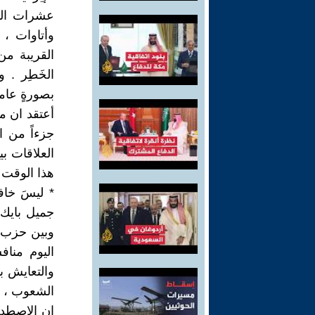
عشرات الم
وأتاوات ، 
القريبة من
الخَطِر . 
بصورةٍ عام
أعتقد ان ما
جزءاً من ال
العلاقات ب
هذا الوقت ب
* ليسَ خاف
جميل بايك 
اليوم منا
والتعايش بي
الشعوب ، ه
ان الإصطدا