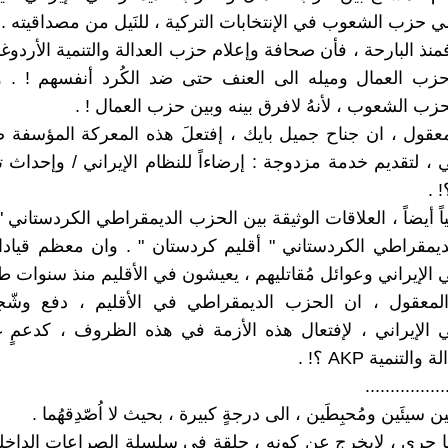
سي حزب الشعوب في الإنتخابات التركية ، للنَيل من مصداقيته .
منذ البارحة ، فأن صحافة وإعلام حزب العدالة والتنمية الأردوغاني
ب العمال وميله الى العنف حتى ضد الكُرد أنفسهم ! . ويُ
زب الشعوب ، لأنهُ لافرق بينه وبين حزب العمال ! .
قول ، ان جناح جميل بايك ، إفتعلَ هذه المعركة المؤسفة 
 ، لتقديم خدمة مزدوجة : إرضاءاً للنظام الإيراني / وإحداث ت
اً أيضاً ، العلاقات الوثيقة بين الحزب الديمقراطي الكردستاني " 
ديمقراطي الكردستاني " أقليم كردستان " . وان معظم قياد
الإيراني وعوائل مُقاتليهم ، يعيشون في الأقليم منذ سنوات طو
معقول ، ان الحزب الديمقراطي في الأقليم ، دفع وشّ
 الإيراني ، لإفتعال هذه الأزمة في هذه الظروف ، كدعمٍ غي
لتنمية AKP ؟! .
................
لَين سيئَين ومُحبِطَين ، الى درجةٍ كبيرة ، بحيث لا اُصّدِقهُما .
ا جرى ، لايخرج عن كونه ، حلقة في سلسلة الصراعات الداخلي