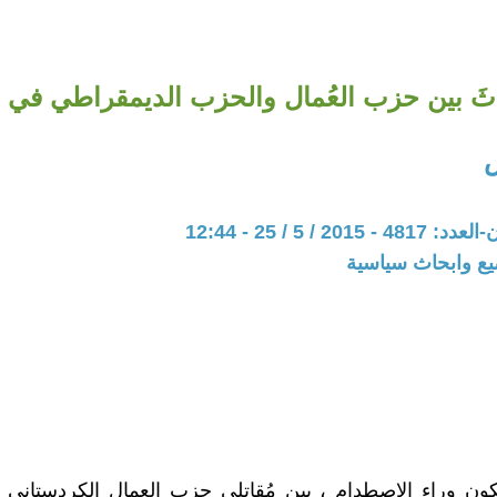
ثَ بين حزب العُمال والحزب الديمقراطي في إ
20 / 5 / 25 - 12:44
يع وابحاث سياسية
ْ يكون وراء الإصطدام ، بين مُقاتلي حزب العمال الكردستاني