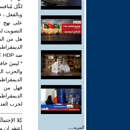
لكُل مُناف
وبالفعل ، ف
على نهج حز
التصويت لح
هل من المع
الديمقراطي
ضد HDP ؟! .
* ليسَ خافي
والحزب ال
الديمقراطي 
فهل من ال
الديمقراطي
لحزب العدالة وا
................
كِلا الإحتما
المزيد.....
أعتقد ان م