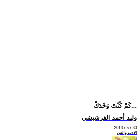
كَمْ كُنْتَ وَحْدَكْ...
وليد أحمد الفرشيشي
2013 / 5 / 30
الادب والفن