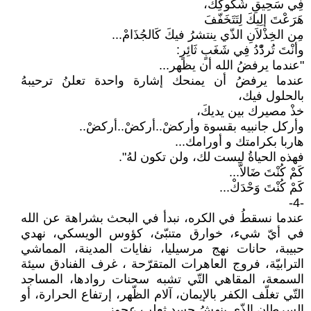
فِي سَحِيقِ شُكُوكِكْ،
هَرَعْتَ إلِيكَ لِتَتَخَفّفَ
مِن الخِذْلاَنِ الذّي ينتشرُ فيكَ كَالجُذَامْ...
وأنْتَ تُردّْدُ فِي شَغَبٍ ثَائِرٍ:
"عندما يرفضُ الله أن يظهر...
عندما يرفضُ أن يمنحك إشارة واحدة تعلنُ ترحيبهُ
بالحلول فيك،
خذْ مصيرك بين يديكَ،
وأركل جانبيه بقسوة وأركضْ..أركضْ..أركضْ..
هاربا بكرامتك و أورامك...
فهذه الحياةُ ليست لك، ولن تكون لهُ".
كَمْ كُنْتَ ضَالاَّ...
كَمْ كُنْتَ وَحْدَكْ...
-4-
عندما نسقطُ في الكره، نبدأ في البحث بشراهة عن الله
في أيّ شيء، خوارق متنبّئ، كؤوس الويسكي، نهدي
حبيبة، حانات نهج مرسيليا، نفايات المدينة، المماشي
الترابيّة، فروج العاهرات المتقرّحة ، غرف الفنادق سيئة
السمعة، المقاهي التّي تشبه سحنات روادها، المساجد
التّي تغلّف الكفر بالإيمان، آلام الظّهر، إرتفاع الحرارة، أو
السرطان الذّي ينهشُ جسد ثعلب عجوز...