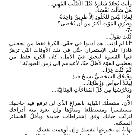
وأنتَ تُجعّدُ شَعْرَهُ قَبْلَ الصَّلْبِ المُهِينِ...
هَلْ سَألْتَ نَفْسَكَ
لِمَاذَا لَيْسَ للخُلُودِ إلاَّ طَرِيقٌ وَاحِدَةٌ،
وطُرُقِ المَوْتِ أكثرُ من أن تُحْصى؟
-7-
كُنْتَ تقولُ...
"أنا لم أذنب. هم أذنبوا في حقّي. الكرهُ فقط من يجعلني
قادرًا على الإستمرار. حتّى في تلك الأوقات التّي تزهرُ
فيها القسوة لتخنق فيّ الأمل، كان الكره فقط من
يعطيني القوّة لأظلّ حيّا، لأعيدهم إلى زمن العبوديّة."
كَمْ كُنْتَ غِرّا...
وَقَيِحُكَ الشخصيُّ يسيحُ فِيكَ...
لِيَمْلأ أحواَض وَرْطَاتِكَ...
وَيَحْرُسُهَا مِن كُلّ المُفاجَآتِ العِدَائِيَّهْ...
-8-
الآن، ستصلُك النّهاية بالفراغ الذّي لن ترفع فيه حاجبيك
مستفسرا ومستطلعا ومتأوّها ولن تعود منه أدراجك
لترتّب حياتك وفق إشتراطات جديدة وبأقلّ الخسائر
الممكنة.
نهايةٌ لم تخترعها لنفسك و إن أوهمت نفسك.