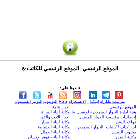
الموقع الرئيسي
الموقع الرئيسي للكاتب-ة
|
تابعونا على:
بنترست
تيلكرام
لينكدإن
الانستغرام
RSS
اليوتيوب
التويتر
الفيسبوك
الموقع الرئيسي
أخبار عامة
هيئة ادارة الحوار المتمدن - للإتصال بنا
وكالة أنباء المرأة
إحصائيات مؤسسة الحوار المتمدن
اخبار الأدب والفن
قواعد النشر
وكالة أنباء اليسار
ابرز كتاب / كاتبات الحوار المتمدن
وكالة أنباء العلمانية
يوتيوب التمدن
وكالة أنباء العمال
مكتبة التمدن
وكالة أنباء حقوق الإنسان