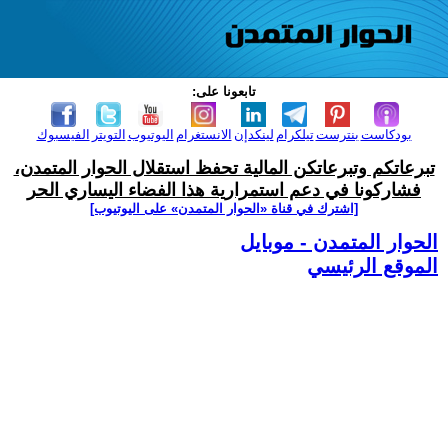
تابعونا على:
بودكاست
بنترست
تيلكرام
لينكدإن
الانستغرام
اليوتيوب
التويتر
الفيسبوك
تبرعاتكم وتبرعاتكن المالية تحفظ استقلال الحوار المتمدن،
فشاركونا في دعم استمرارية هذا الفضاء اليساري الحر
[اشترك في قناة ‫«الحوار المتمدن» على اليوتيوب]
الحوار المتمدن - موبايل
الموقع الرئيسي