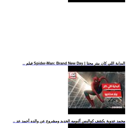
.. فيلم Spider-Man: Brand New Day | البداية اللي كان بيتر محتا
.. محمد عدوية يكشف كواليس ألبومه الجديد ومشروع عن والده أحمد عد