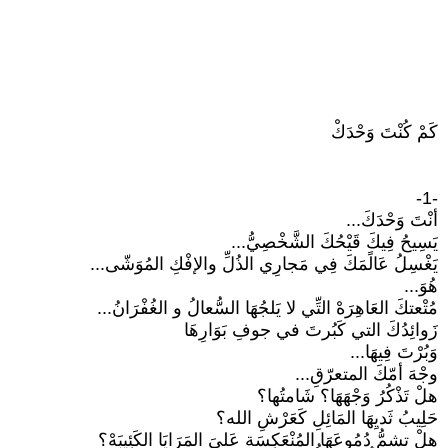
كَمْ كُنْتَ وَحْدَكْ
-1-
أنْتَ وَحْدَكَ...
يَسِيحُ فِيكَ قَيْحُكَ الشَّخْصِيُّ...
يَغْسِلُ عَالًمَكَ فِي مَجارِي الذُلِّ والإفْكِ المُوَشّى...
هُوَ...
مُتْعتكَ العَاهِرَهْ التِّي لا يَلجُهَا السُّعالُ و الغُفْرَانُ...
زَوائِدُكَ التي كَبُرتَ في جوفِ بَوَارِهَا
وَبُرْتَ فِيهَا...
وجْهَ أمّكَ المتعرّقِ...
هلْ تَذْكُرُ وَجْهَهَا؟ شَامتُها؟
حَلِيبُ ثَديِهَا المَائِلِ كَعَرْشِ الله؟
هلْ تشمُّ دُمُوعَهَا المُنْعَكِسَة عَلىَ المَرَايَا الكَئِيبَهْ؟