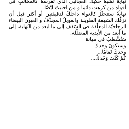
نهايةٌ تشبهُ حكيك العجائبي الذّي تغرسهُ كالمخالبِ في
أفواه من كرهت دائما و من احببتَ ايّضًا.
نهايةٌ ستتخثّرُ كالعواء داخلكَ لدقيقتين أو أكثر قبل أن
تزفّك الشهقة الطويلة والعويلُ المجذّفُ و العيون البيضاء
الزجاجيّة المعلّقة في السّقف إلى ما ابعد من النّهاية، إلى
ما أبعد من الأبدية المضلّلة.
سَتُشْطبُ في مهانة
وستكونَ وحدكَ...
وحدكَ تَمَامًا...
كَمْ كُنْتَ وَحْدَكْ...