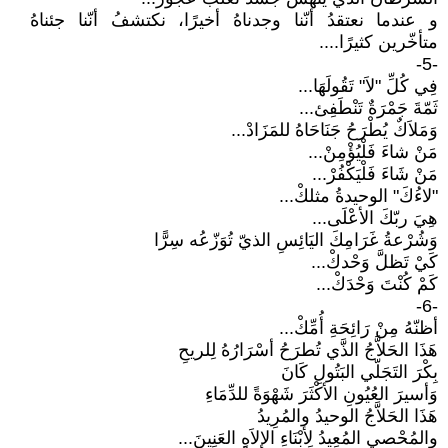
و عندما نعتقدُ أنّنا وجدناهُ أخيرًا، نكتشفُ أنّنا جئناهُ
متأخّرين كثيرًا....
-5-
فِي كُلِّ "لاَ" تَقُولَهَا...
ثَمّةَ جَمْرَةٌ تَنْطَفِئ...
وَمَلاَكٌ يُطْرَحُ جَنَاحَاهُ للمَزَادْ...
مَنْ شاءَ فَلْيُؤْمِنْ...
مَنْ شَاءَ فَلْيَكْفُرْ...
"لاءُكَ" الوحيدةُ مثلكْ...
هِيَ ربّكَ الأعْلَى...
وَشُرْعةُ غَرَامِكَ اليَائِسِ الذيّ تُوَزّعُه سِرًّا
كَيْ تَظلَّ وَحْدكْ...
كَمْ كُنْتَ وَحْدَكْ...
-6-
أظنّهُ مِنْ رَائِحَةِ أُمِّكْ...
هَذَا الحَلاَّجُ الذَّي تُطرَحُ أسْرَارُهُ لِلريحِ
بِكْرَ التَجَلّي البَتُولِ كَانَ
وَأسيرَ العُيُونِ الأكْثَرَ شَهْوَةً للدِّمَاءِ
هَذَا الحَلاَّجُ الوحيدُ والمُرِيدُ
والمُحْصي المُعِيدُ لِأبْنَاءِ الإِلاَهِ العَنِينَ...