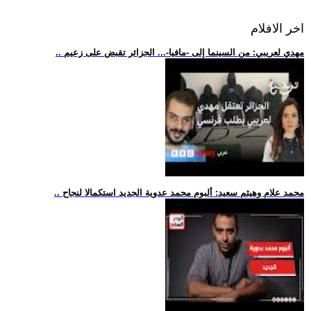
اخر الافلام
.. مهدي لعريبي: من السينما إلى -مافيا-... الجزائر تقبض على زعيم
.. محمد علام وهيثم سعيد: ألبوم محمد عدوية الجديد استكمالا لنجاح