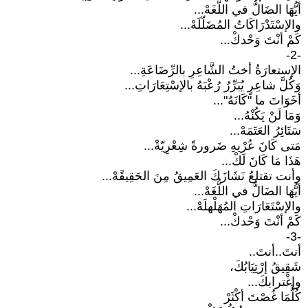
أيُّهَا الضَالُّ في اللُّغَهْ...
والإسْتَدْرَاكَاتُ المُضَلّلَهْ...
كَمْ أنْتَ وَحْدكْ...
-2-
الإستعارَةُ أختُ الشَّاعِرِ بالرِّضَاعَةِ...
وَكُلَّ شاعِرٍ يُبَرِّرُ رُعْبَهُ بالإسْتِعَارَاتِ...
أخَوَاتَ ما "كَانَهُ"...
وَمَا لَنْ يَكُنْهُ...
سَتَائِرُ العَتَمَهْ...
مَتى كَانَ عُرْيهِ ضَرورةً شِعْرِيّةْ...
هَذَا مَا كَانَ لَكْ...
وأنت تقتلعُ نَشَازَكَ العَمِيقُ مِنَ الحَقِيقًهْ...
أيُّهَا الضَالُّ في اللُّغَهْ...
والإسْتَعَارَاتِ المُهَلْهلَهْ...
كَمْ أنْتَ وَحْدكْ...
-3-
أنتَ..أنتَ..
شَقِيقُ إرْتِيَابُكَ،
وإغْترابكَ...
كُلًّمَا غُصْتَ أكْثَرْ