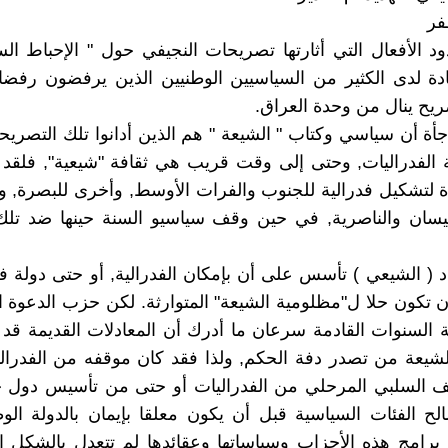
فر
 الأفعال التي أثارتها تصريحات النجيفي حول " الإحباط ال
ة لدى الكثير من السياسيين الوطنيين الذين يرفضون رفضا 
يح ينال من وحدة العراق.
جأة أن سياسي وكتاب " الشيعة " هم الذين أدانوا تلك التصريح
 الفدراليات, وحتى إلى وقت قريب هي ثقافة "شيعية", فلقد
لتشكيل فدرالية للجنوب والفرات الأوسط, وأخرى للبصرة, وث
يسان والناصرية, في حين وقف سياسيو السنة حينها ضد تلك
اد ( الشيعي ) تأسس على أن بإمكان الفدرالية, أو حتى دولة 
 تكون حلا ل"مظلومية الشيعة" المتوارثة. لكن حزب الدعوة 
 السنوات القادمة سرعان ما أدرك أن المعادلات القديمة قد 
شيعة من تصدر دفة الحكم, ولذا فقد كان موقفه من الفدرالي
ف السلبي المرحلي من الفدراليات أو حتى من تأسيس دول ج
لح الفئات السياسية قبل أن يكون معلقا بإيمان بالدولة الوطن
برامج هذه الأحزاب وسياساتها وعقائدها لم تتعدل بالشكل ا