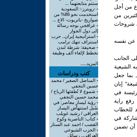
ستتم متابعتهما ...
اع من أجل
-
-رويترز-: السعودية
استخدمت نحو 86% من
كثيرين من
صواريخ -باتريوت- الاع ...
لى شروخات
-
عراقجي يوجه رسالة
إلى دول الجوار
-
استراتيجية إيران.. حرب
ر عن نفسه
استنزاف تنهك ترامب
-
صحيفة: شرطة لندن
تخطط لإلغاء ألف وظيفة
ى الجانب
المزيد.....
ه الشيعية
كتب ودراسات
 بما جعل
-
المناضل الصغير / محمد
يعة" إبان
حسين النجفي
-
شموع لا تُطفئها الرياح /
لرئيسة في
محمد حسين النجفي
رفع راية
-
رؤية ليسارٍ معاصر: في
سُبل استنهاض اليسار
د للخطاب
العراقي / رشيد غويلب
مشاركة في
-
كتاب: الناصرية وكوخ
القصب / احمد عبد الستار
ا أن تضمن
-
الحزب الشيوعي
العراقي.. رسائل