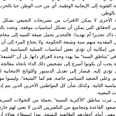
ية الفئوية إلى الإيجابية الوطنية, أي من حب الوطن حبا بالح
بالوطن.
 الأخرى لا يمكن الاقتراب من تصريحات النجيفي بشكل
 الحقائق التي يمكن أن تشكل أساسيات موقفه, وتحدد بالتا
ذاك تحذيرا أم تهديدا. فالتحذير يحمل صيغة التنبيه إلى مخاط
 المقدمة منهم سنة وشيعة الحكومة. ولا يحتاج المرء إلى أن 
من إمكانية أن تؤدي بعض أساسيات العملية السياسية إلى ن
في "مناطق السنة" بما يهدد وحدة العراق ذاتها, بل أن "الشيعة"
ة يجب أن يكونوا أسرع إلى تشخيص ذلك الداء باتجاه معالجة
 تؤدي إليه, فيصار إلى تعديل الدستور واللوائح الانتخابية
هم, وعلى الصعيد السياسي خاصة, هم كما "الشيعة", وليسوا م
ياسية الثانية. وكذلك شأن كل المواطنين الآخرين الذين يتم إ
ت المعيبة.
ال مرت مناطق "الأكثرية السنية" بجملة من التحولات السريع
صعود القاعدة ومجاميع من التكفيريين الذين لا تعني لهم خار
معنى أمام أحقادهم الطائفية البشعة. بهذا استطاع هؤلاء أ