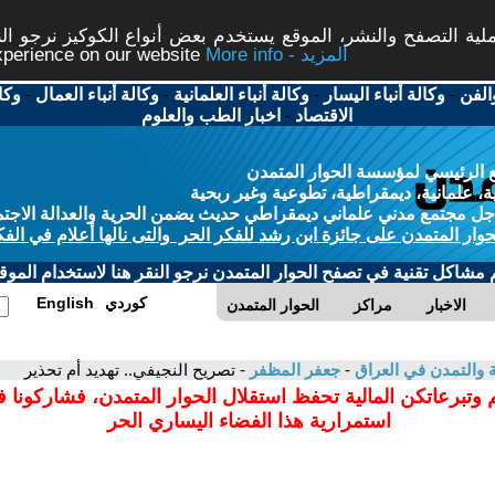
ة التصفح والنشر، الموقع يستخدم بعض أنواع الكوكيز نرجو النق
More info - المزيد
experience on our website
الفن
-
وكالة أنباء اليسار
-
وكالة أنباء العلمانية
-
وكالة أنباء العمال
-
وكا
الاقتصاد
-
اخبار الطب والعلوم
 الرئيسي لمؤسسة الحوار المتمدن
، علمانية، ديمقراطية، تطوعية وغير ربحية
ل مجتمع مدني علماني ديمقراطي حديث يضمن الحرية والعدالة الاجتم
حوار المتمدن على جائزة ابن رشد للفكر الحر والتى نالها أعلام في الفك
م مشاكل تقنية في تصفح الحوار المتمدن نرجو النقر هنا لاستخدام الموقع
كوردي
English
الاخبار
مراكز
الحوار المتمدن
ية والتمدن في العراق
-
جعفر المظفر
- تصريح النجيفي.. تهديد أم تحذير
 وتبرعاتكن المالية تحفظ استقلال الحوار المتمدن، فشاركونا 
استمرارية هذا الفضاء اليساري الحر