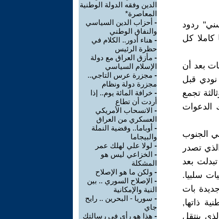
الدين وفقه الدولة الوطنية
المعاصرة*
-
أحزاب الدين السياسي
سني" ردود
والنفاق الوطني
كاملا كل
-
هناء أدور.. الكلام في
حظرة الرئيس
-
مأزق العراق مع دولة
ات بعد أن
الإسلام السياسي
-
مجزرة عرس التاجي..
 نودي قبل
مجزرة دولة ونظام
الثة تجمع
-
خرافة المائة يوم.. إذا
أردت أن تطاع
 الدعوات
-
الانسحاب الأمريكي
العسكري من العراق
-
أوباما.. وقضية النملة
في الجنوب
والبيجاما
-
لولا علي لهلك عمر
الذي تصدر
-
الخزاعي ليس هو
تبدلت بعد
المشكلة
-
ولكن ما هو الإصلاح
ات سلبيا.
-
الإصلاح السوري .. بين
ديدة بات
النية والإمكانية
-
سوريا - البحرين .. رايح
ية ذاتها,
جاي
لذي ينتقل
-
هذا هو رأيِ في رسالتك