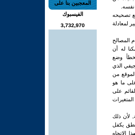
المعجبين بنا على
نفسه.
الفيسبوك
ع تصحيحه
ير لمعادلة
3,732,970
ام المصالح
كنا له أن
خطأ وضع
جيفي الذي
الموقع من
على ما هو
قائم على
المتغيرات
, لأن ذلك
منطق يكفل
ا الاتجاه