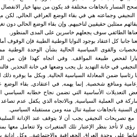
صحح المسار باتجاهات مختلفة قد يكون من بينها خيار الانفصال 
لنجيفي وجماعته هي في بقاء الوضع العراقي الحالي, لكن م
ائهم ممثلين حقيقيين لناخبيهم, وإن بقاء الوضع الحالي دون تغي
معناها الطائفي سوف يجعلهم خاسرين على المدى المنظور.
نا جانبا كل اعتقاد بوجود النوايا الوطنية الطيبة فإن الوقوف أم
شخصيات والقوى السياسية الحالية بشأن الوحدة الوطنية مم
را لفحص طبيعة المواقف. وفي اتجاه كهذا فإن من ال
نجيفي في خانة التهديد بل يجب وضعها في خانة التحذير, فالن
 رئاسيا ضمن المعادلة السياسية الحالية, وبكل ما يوفره ذلك 
عامية ومنافع شخصية, إنما يهمه, في اعتقادي, بقاء الوضع 
عض التعديلات الأساسية التي تضمن نجاح خطابه السياسي ال
اركة في العملية السياسية, وبالاتجاه الذي يكفل عدم تصاعد 
 السنية باتجاهات سلبية تنال منه ومن مستقبله السياسي.
 مع تصريحات النجيفي يجب أن لا يتوقف عند الإدانة السلبية
ؤى لا تأخذ بنظر الإعتبار تلك المتغيرات ولا تتعامل معها ب
اتها على وحدة العراق الجغرافية والاجتماعية.. وكل إدانة بهذ