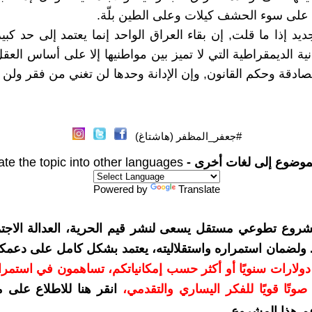
على سوء الحشف كيلات وعلى الطين بلّة.
يد إذا ما قلت, إن بقاء العراق الواحد إنما يعتمد إلى حد كبير
نية الديمقراطية التي لا تميز بين مواطنيها إلا على أساس العق
لصادقة وحكم القانون, وإن الإدانة وحدها لن تغني من فقر ول
#جعفر_المظفر (هاشتاغ)
موضوع إلى لغات أخرى -
ate the topic into other languages
Powered by
Translate
شروع تطوعي مستقل يسعى لنشر قيم الحرية، العدالة الاجتم
. ولضمان استمراره واستقلاليته، يعتمد بشكل كامل على دعمك
دعمكم بمبلغ 10 دولارات سنويًا أو أكثر حسب إمكانياتكم، تساهمون في استم
وتًا قويًا للفكر اليساري والتقدمي
،
انقر هنا للاطلاع على 
م هذا المشروع
.