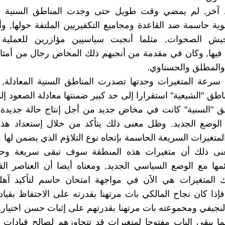
آخر, لم يمضي وقت طويل حتى وجدت المناطق السنية ن
ية حاسمة ضد القاعدة ومجاميع التكفيريين الملتفة حولها, و
يش الصحوات, مثلما أنجبت سياسيين مؤازرين للعملية 
يها, وكان في مقدمة من أنجبهم ذلك المخاض رجال من أمثال
والمطلق والحسناوي.
سرعة المتغيرات وحدتها تصدرت المناطق السنية المعادلة,
طق "الشيعية" استقرارا إلى حد كبير ضمنتها معادلة الصعود إ
ق "السنية" كانت في مخاض جديد من أجل إنتاج حالة جديدة 
 الوضع الجديد. وظل معنى ذلك يتأكد من خلال إستعداد هذه
متغيرات السريعة الحاسمة بإتجاه نوع التلاؤم الذي يضمن لها و
عنى ذلك أن متغيرات هذه المنطقة سوف تبقى سريعة وحدي
ئمها مع الوضع السياسي الجديد, ومعناه أيضا أن العناصر القي
ك المتغيرات هي الآن في مواجهة امتحان حاسم لتأكيد آهلي
إذا كان نجاح المالكي بات مرتهنا بقدرته على الاحتفاظ بقيا
لنجيفي ومجموعته بات مرتهنا بقدرتهم على إثبات حسن اختيا
ا يبقي الباب مفتوحا لمتغيرات قد تتجاوزهم لصالح قيادات