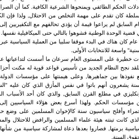
دلات الحكم الطائفي ويمنحوها الشرعية الكافية. كما أن الصر
سلطة كان تقدم على مهمة التخلص من الاحتلال, ولذا فإن ال
ام السابق لم يراعوا قيمة أن يؤدي تحالفهم مع التكفيريين إ
قضية الوحدة الوطنية فشوهوا بالتالي حتى الميكافيلية نفسها.
ام كان هناك في البدء موقفا سلبيا من العملية السياسية عب
ية" واسعة للانتخابات الأولى.
ت خطيرة على المستوى العام سرعان ما أسست لتداعياتها عل
لقد نجح النظام الجديد من تأسيس قواعد قوية له مكنت أحزاب
 نفوذها بين جماهيرها, وعلى هيمنتها على مؤسسات الدولة,
نة يشعرون أنهم باتوا في نفس المأزق الذي كان عليه "الش
لإنكليزي في مطلع القرن السابق, والذي كان أحد الأسباب ا
 مؤسسات الحكم. ولهذا أسرع بعض هؤلاء السياسيين إلى 
لحمراء وأفلح سياسيون سنة كالإخوان المسلمين على وضع ح
ذي كانت تبنته هيئة علماء المسلمين والرافض للاحتلال وال
سياسية برمتها, فصاروا بعدها دعاة لمشاركة سياسية من شأنه
قوق السنة.