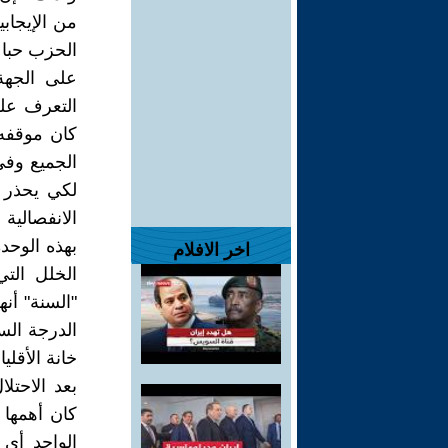
من الإيجاب
الحزب حبا 
على الجهة
التعرف على
كان موقفه 
الجميع وفي
لكي يحذر 
الانفصالية 
بهذه الوحد
اخر الافلام
الخلل التي
"السنة" أن
الدرجة الس
خانة الأقليا
بعد الاحتل
كان أهمها 
الواحد أي 