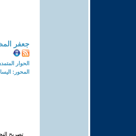
جعفر المظ
الحوار المتمدن-العدد: 3430 - 11
المحور: اليسار
تصريح النجي