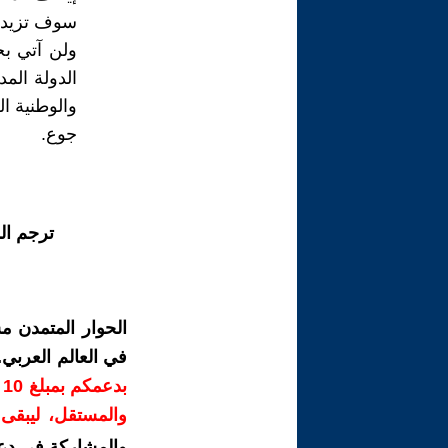
سوف تزيد 
ولن آتي بجد
الدولة المد
والوطنية ا
جوع.
ترجم ال
الحوار المتمدن م
في العالم العربي
ب
والمستقل، ليبقى ص
والمشاركة في دع