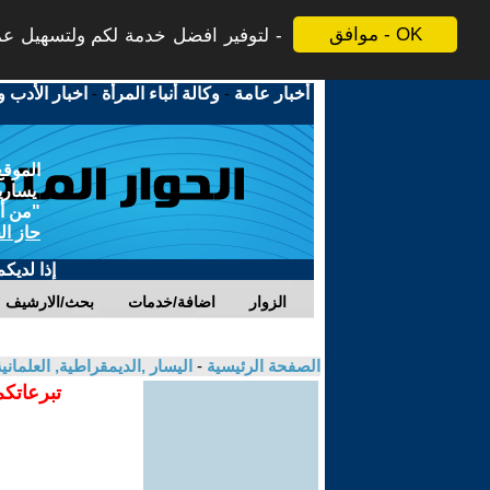
موافق - OK
لتوفير افضل خدمة لكم ولتسهيل عملي
أخبار عامة
-
وكالة أنباء المرأة
-
اخبار الأدب و
الموقع
يسارية
"من أج
حاز ال
إذا لديك
الزوار
اضافة/خدمات
بحث/الارشيف
الصفحة الرئيسية
-
اليسار ,الديمقراطية, العلمان
تبرعاتكم