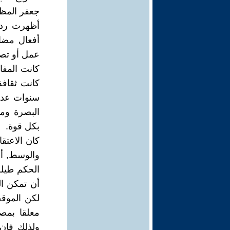
جعفر المظ
أظهرت ردود
أفعال مضاد
عمل أو تصر
كانت المفا
كانت ثقافة
سنوات عدة 
البصرة وم
بكل قوة.
كان الاعتق
والوسط, أن
الحكم طيلة
أن تمكن ال
لكن الموق
معلقا بمصا
ولذلك فإن 