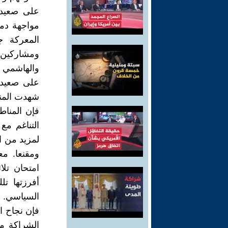
على صعيد 
مواجهة دمو
المعركة ج
ومشاركين ف
والهاشمي 
على صعيد 
شهدت المنا
فإن المناط
التناغم مع
لمزيد من ال
ومقنعا. م
امتحان تلا
أفرزتها تل
السياسي. ف
فإن نجاح ا
الشراكة مم