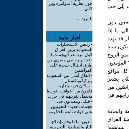
حول نظرية المؤامرة وبن
زب إلى حب
لادن
المزيد.....
 جدي دون
لي ما إذا
أخبار عامة
ر قد تهدد
-
رئيس الاستخبارات
يكون سنيا
السعودية يزور العراق
مو الروح
لأول مرة بعد الهجمات ا ...
-
تحذير رسمي مصري من
 المؤمنون
طرق احتيال جديدة على
المواطنين
 كل مواقع
-
اتفاق أمني بين السعودية
 لكي يشعر
وتركيا وباكستان
-
سكان قرية بلغارية
واطنين من
قلقون من -عواقب- توريط
دراجهم في
محتمل لقريتهم في حر ...
-
قتلى ومصابون في
هجمات جديدة للحوثيين
ة والحادة
على قوات تابعة للحكومة
...
طة العراق
-
عون: ملفا وقف إطلاق
ن يساهموا
النار والمناطق التجريبية