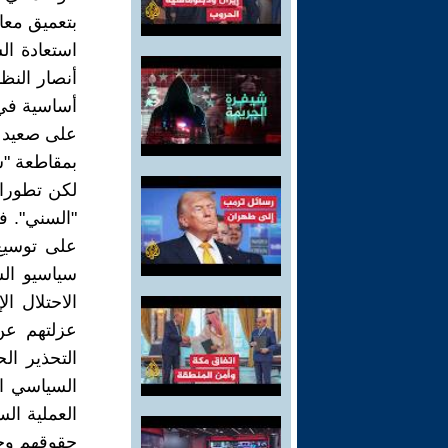
بتعميق معا
استعادة ال
أنصار النظ
أساسية في 
على صعيد ع
بمقاطعة "سن
لكن تطورا
"السني". ف
على توسيع
سياسيو الس
الاحتلال ا
عزلتهم عن
التحذير ا
السياسي ال
العملية ال
حقوقهم وح