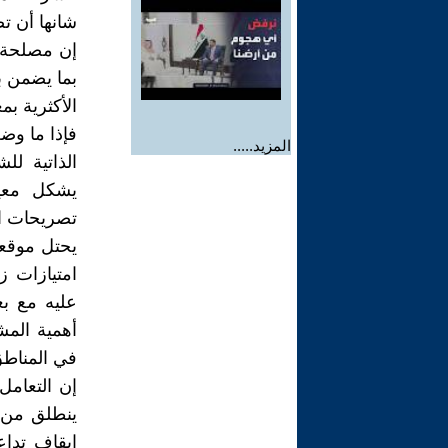
شانها أن ت
إن مصلحة ا
بما يضمن بق
الأكثرية ب
فإذا ما وضع
المزيد.....
الذاتية لل
يشكل معيا
تصريحات ال
يحتل موقعا
امتيازات ز
عليه مع ب
أهمية المش
في المناطق
إن التعامل
ينطلق من ر
إيقاف تداعي