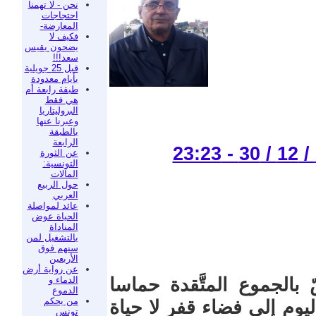
نحن - لا تهمنا
احتجاجات
المعارضة-
فكيف لا
يضحون بقيس
سعد!!!
قبل 25 جويلية
بأيام معدودة
طبقة رابعة أم
هي فقط
البروليتاريا
وعبرنا عنها
بالطبقة
الرابعة
عن الثورة
التونسية:
المآلات
حول الربيع
العربي
عائد لمواصلة
الحياة عوض
المناداة
بالتشغيل لمن
سنهم فوق
الأربعين
عن رواية أرض
الدماء و
الجموع المتَّقدة حماسا
الدموع
من يحكم
ليوم إلى فضاء قفر لا حياة
تونس