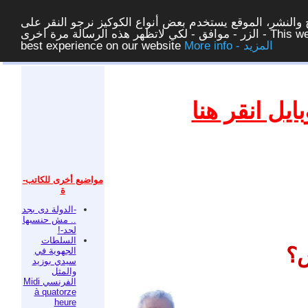
والنشر، الموقع يستخدم بعض أنواع الكوكيز نرجو النقر على
الزر - موافق - لكي لاتظهر هذه الرسالة مرة اخرى - This website uses cookies to ensure you get the
More info - المزيد
best experience on our website
غلق
يل انقر هنا
مواضيع أخرى للكاتب-
ة
-الدولة دى بجد
.. مش حنسبها
لحد-!
السلطات
س؟
الجهوية في
سيدي بوزيد
والمثل
الفرنسي Midi
à quatorze
heure