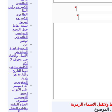
الطاعون
الكبير هو رأس
*
المال
الطاعون
*
الكبير هو
أمريكا
تسعة نقاط
حول الوضع
السياسي
القائم في
تونس
عن
الديموقراطية
الحياة هي
الأصل: والحياة
حب وخوف لا
أكثر
الكلمة ستبقى
دوما للتاريخ...
والتاريخ هو
تاريخ
المقهورين
17 ديسمبر
على الأبواب
لويس
ألتوسير...
فيلسوف
ط ولاتقبل الاسماء الرمزية
الحياة المليئة
تقلبات المقال
ى الموضوع
1 من 5