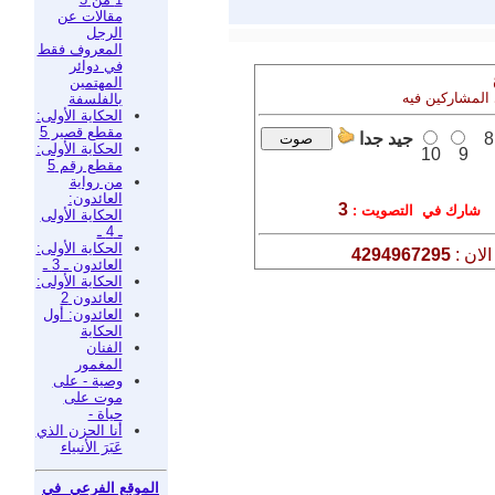
مقالات عن
الرجل
المعروف فقط
في دوائر
المهتمين
 المشاركين فيه
بالفلسفة
الحكاية الأولى:
مقطع قصير 5
8
جيد جدا
الحكاية الأولى:
10
9
مقطع رقم 5
من رواية
العائدون:
3
شارك في التصويت :
الحكاية الأولى
ـ 4 ـ
الحكاية الأولى:
لان :
4294967295
العائدون ـ 3 ـ
الحكاية الأولى:
العائدون 2
العائدون: أول
الحكاية
الفنان
المغمور
وصية - على
موت على
حياة -
أنا الحزن الذي
عَبَرَ الأنبياء
الموقع الفرعي في