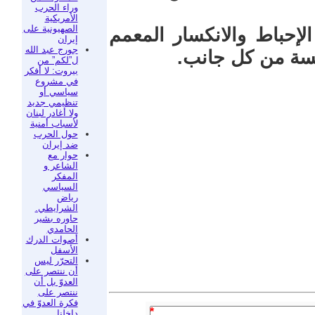
وراء الحرب
الأمريكية
الصهيونية على
الإحباط والانكسار المعمم
إيران
جورج عبد الله
ائسة من كل جانب.
ل”لكم” من
بيروت: لا أفكر
في مشروع
سياسي أو
تنظيمي جديد
ولا أغادر لبنان
لأسباب أمنية
حول الحرب
ضد إيران
حوار مع
الشاعر و
المفكر
السياسي
رياض
الشرايطي.
حاوره بشير
الحامدي
أصوات الدرك
الأسفل
التحرّر ليس
أن ننتصر على
العدوّ بل أن
ننتصر على
فكرة العدوّ في
*
داخلنا