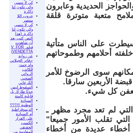
كي لا ننسى
 والحواجز الحديدية وعابرون
وكي تكون لنا
ذاكرة
مح متعبة متوترة قلقة
حروب اللا
منتصر
كي لا ننسى
وكي تكون لنا
ذاكرة. (هذا
النص كتب بعد
سيطرت على الناس متأتية
أن شاهدت
فيلم. V. FOR
لفته أحلامهم وطموحاتهم
VENDETTA)
عن رواية
-دفاتر الجيلاني
ولد حمد-
للكاتب
إمكانهم سوى الرضوخ للأمر
الروائي
الصحبي
بضة الأربعين سارقا.
الكرعاني
السقوط ليس
تعفن كل شيء.
حدثًا طارئًا، بل
قابلية كامنة
السيادة
الوطنية !!!؟؟؟
التي لم تعد مجرد مظهر ـ
الديموقراطية
أم السيادة
لتي تقلب الأمور جميعا"
على القرار
الكسب
أخطاء عديدة من أخطاء
الحقيقي
للمقاومة من