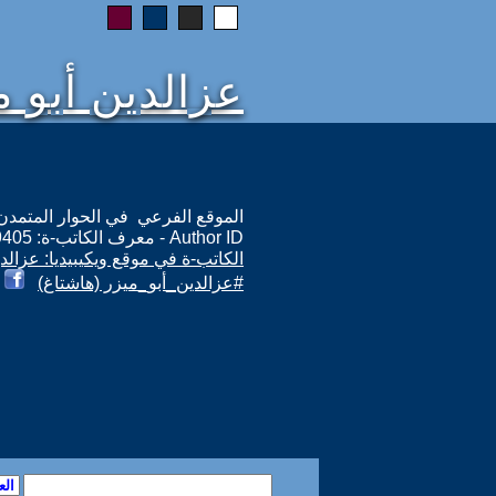
عزالدين أبو م
الموقع الفرعي في الحوار المتمدن: ps://www.ahewar.org/m.asp?i=9405
Author ID - معرف الكاتب-ة: 9405
الكاتب-ة في موقع ويكيبيديا: عزالدي
#عزالدين_أبو_ميزر (هاشتاغ)