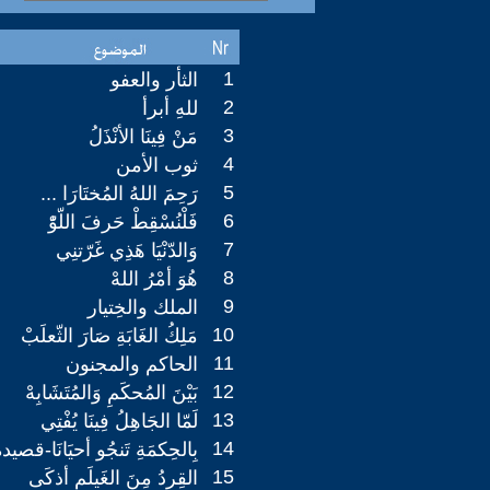
1
الثأر والعفو
2
للهِ أبرأ
3
مَنْ فِينَا الأنْذَلُ
4
ثوب الأمن
5
رَحِمَ اللهُ المُختَارَا ...
6
فَلْنُسْقِطْ حَرفَ اللّوّْ
7
وَالدّنْيَا هَذِي غَرّتنِي
8
هُوَ أمْرُ اللهْ
9
الملك والخِتيار
10
مَلِكُ الغَابَةِ صَارَ الثّعلَبْ
11
الحاكم والمجنون
12
بَيْنَ المُحكَمِ وَالمُتَشَابِهْ
13
لَمّا الجَاهِلُ فِينَا يُفْتِي
14
بِالحِكمَةِ تَنجُو أحيَانَا-قصيد
15
القِردُ مِنَ الغَيلَمِ أذكَى