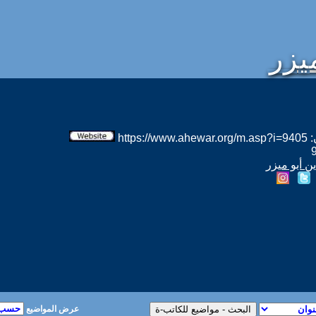
يزر
htt
ن أبو ميزر
عرض المواضيع