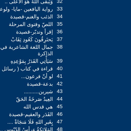
32
وَيَبقَى اللهُ هُوَ الأعلَى ..
33
رواية اليافعين -مايا- ولوع
34
الذئب والغنم-قصيدة
35
اللصّ وفتوى المرحلة
36
إقرأ وتدبّر-قصيدة
37
يَحتَرِقُونَ كَعُودِ ثِقَابْ
38
جمال اللغة الشاعرية ف
الذاكرة
39
سَيَأْتِي القَدَرُ بِمَوْعِدِهِ
40
قراءة في كتاب ( رسائل م
41
لو أنّ فرعون...
42
بدعة-قصيدة
43
شيرين..........
44
العِيدُ صَرخَةُ الحَقّ
45
هي قدس الله
46
القَدَر والعقيم-قصيدة
47
بٍغَيرِ اللهِ فَلَا مَنجَاةْ ....
48
المَلائكةُ وَرأسُ الدّبّوس ..