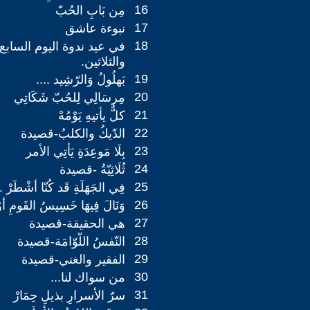
16
مِن بَابِ الحُبّ
17
نبوءة عاشق
18
في عيد ندوة اليوم السابع 
والثلاثين.
19
بَهلُولُ وَالرّشِيد ....
20
مِرسَالِي لِلحُبّ شَكَاتِي
21
كلٌّ يأتيهِ يَوْمُهْ
22
الدّيكُ والكلبُ-قصيدة
23
بِلَا مَوعِدَةِِ يَأتِي الأمر
24
ثُلَاثِيّةُ -قصيدة
25
فِي الجَهَلَةِ قَد كُنّا أشْطَرْ .
26
وَنَالَ فِيهَا خَسِيسُ القَومِ 
27
هي الحقيقة-قصيدة
28
النّفسُ اللّوّامَة-قصيدة
29
الفقير والغني-قصيدة
30
من سواك لنا...
31
سرّ الأسرارِ بذيلِ حِمَارْ