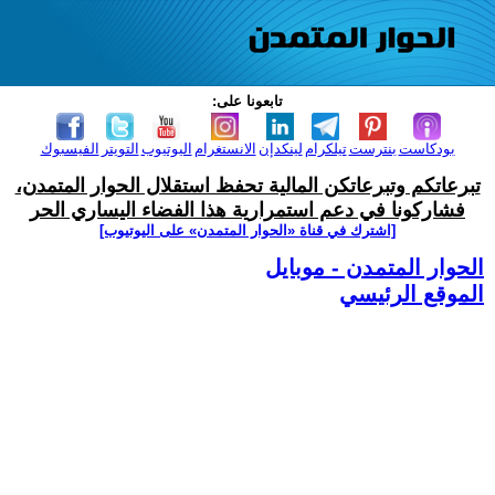
تابعونا على:
بودكاست
بنترست
تيلكرام
لينكدإن
الانستغرام
اليوتيوب
التويتر
الفيسبوك
تبرعاتكم وتبرعاتكن المالية تحفظ استقلال الحوار المتمدن،
فشاركونا في دعم استمرارية هذا الفضاء اليساري الحر
[اشترك في قناة ‫«الحوار المتمدن» على اليوتيوب]
الحوار المتمدن - موبايل
الموقع الرئيسي