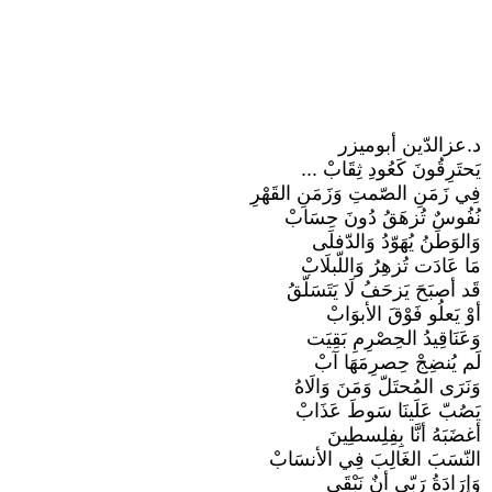
د.عزالدّين أبوميزر
يَحتَرِقُونَ كَعُودِ ثِقَابْ ...
فِي زَمَنِ الصّمتِ وَزَمَنِ القَهْرِ
نُفُوسٌ تُزهَقُ دُونَ حِسَابْ
وَالوَطَنُ يُهَوّدُ وَالدّفلَى
مَا عَادَت تُزهِرُ وَاللّبلَابْ
قَد أصبَحَ يَزحَفُ لَا يَتَسَلّقُ
أوْ يَعلُو فَوْقَ الأبوَابْ
وَعَنَاقِيدُ الحِصْرِمِ بَقِيَت
لَم يُنضِجْ حِصرِمَهَا آبْ
وَنَرَى المُحتَلّ وَمَنَ وَالَاهُ
يَصُبّ عَلَينَا سَوطَ عَذَابْ
أغضَبَهُ أنَّا بِفِلِسطِينَ
النّسَبَ الغَالِبَ فِي الأنسَابْ
وَإرَادَةُ رَبّي أنٌ نَبْقَى