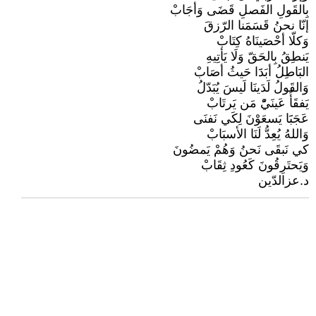
بِالقَولِ الفَصلِ قَضَى وَأجَابْ
إنّا نحنُ قَسَمَنا الرّزقَ
وَكلّا أحْصَينَاهُ كِتَابْ
يَنطِقُ بِالحَقّ وَلَا يَأتِيهِ
البَاطِلُ أبَدََا حَيثُ أصَابْ
وَالقَولُ لَدَينَا لَيسَ يُبَدّلُ
يَفقَأُ عَينَيّْ مَن يَرتَابْ
عَجَبََا يَسعَوْنَ لِكَي نَفنَى
وَاللهُ يُعِدُّ لَنَا الأسبَابْ
كي نَبقَى نَحنُ وَهُمْ يَمضُونَ
وَيَحتَرِقُونَ كَعُودِ ثِقَابْ
د.عزالدّين