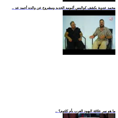
.. محمد عدوية يكشف كواليس ألبومه الجديد ومشروع عن والده أحمد عد
.. ما هو سر علاقة اليهود العرب بأم كلثوم؟