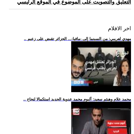
التعليق والتصويت على الموضوع في الموقع الرئيسي
اخر الافلام
.. مهدي لعريبي: من السينما إلى -مافيا-... الجزائر تقبض على زعيم
.. محمد علام وهيثم سعيد: ألبوم محمد عدوية الجديد استكمالا لنجاح