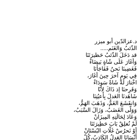
د.عزالدّين أبو ميزر
الذّئبُ وَالغَنَم.....
قد دَخَلَ الذّئبُ حَظيرَتَنَا
وَأغَارَ عَلَى شًاةٍ بَيضَاءْ
فَغَضِبنَا نَحنُ فَفَاجَأَنَا
فِي يَومٍ آخرَ حِينَ أغَارَ،
اخْتارَ لَهْ شَاةً سَودَاءْ
وَفَرِحنَا إذ ذَاكَ لِأنّا
شَاهَدنَا العَدلَ بِأعيُنِنَا
وَانقَشَعَ الغَمُّ، وَذَهَبَ الهَمُّ،
وَوَلّى الغَضَبُ، وَزَالَ السَّبَبُ،
وَعَادَ لِحَالَتِهِ المِيزَانْ
لَمْ نُغلِقْ بَابَ حَظِيرَتَنَا
أوْ نَحرُسْ غَلّاتِ البُسْتَانْ
أَنْسَانَا العَدلُ الكَاذِبُ،كُلّ