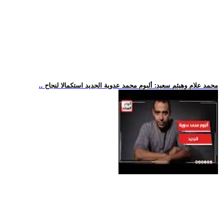
.. محمد علام وهيثم سعيد: ألبوم محمد عدوية الجديد استكمالا لنجاح