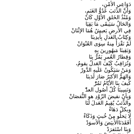
دَوَاعِي الأمْنِ،
وَأنَّ الذِّئبَ عَدُوُّ الغَنَمِ،
وَمُنْذُ الخَلقِ الأوَّلِ كَانْ
وَالحَالُ سَيَبقَى مَا بَقِيَا
فِي الأرضِ يَعيشُ هُمَا الإثْنَانْ
وَكِتَابُ العَدلِ بِأَيدِينَا
لَمْ نَقْرَأْ مِنهُ سِوَى العُنْوَانْ
وَبَقِينَا مَبهُورِينَ بِهِ
وَقِطارُ العُمرِ يَمُرُّ بِنَا
وَنُرَاقِبُ كَيْفَ العَدلُ يقومُ،
وَمَنْ سَيَكُونُ عَلَيهِ الدَّورْ
وَالهَمُّ الأكبَرُ صَارَ لَدَينَا
كَيفَ بِنَا الأيّامُ تَمُرّْ
وَنَسِينَا كُلّ أصُول العدّْ
وَبِأنّ نقيضَ الزّوْدِ هو النُّقصَانْ
والذِّئبُ يُقِيمُ العَدلَ لَنَا
وبكلّ دَهَاءْ
لَا يَخلُو مِنْ خُبثٍ وَذَكَاءْ
أَفَقَدَنَاالأبيَضَ وَالأسوَدْ
وَبِنَا اسْتَفرَدْ