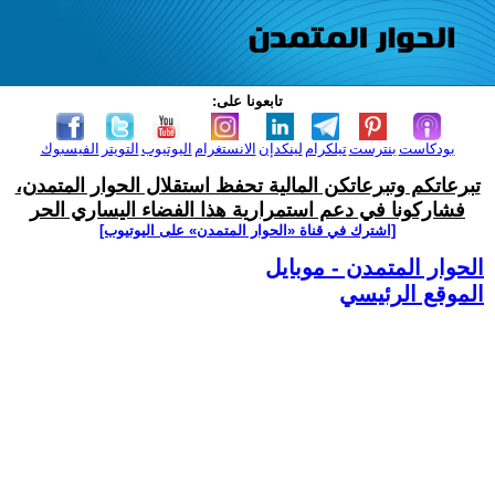
تابعونا على:
بودكاست
بنترست
تيلكرام
لينكدإن
الانستغرام
اليوتيوب
التويتر
الفيسبوك
تبرعاتكم وتبرعاتكن المالية تحفظ استقلال الحوار المتمدن،
فشاركونا في دعم استمرارية هذا الفضاء اليساري الحر
[اشترك في قناة ‫«الحوار المتمدن» على اليوتيوب]
الحوار المتمدن - موبايل
الموقع الرئيسي