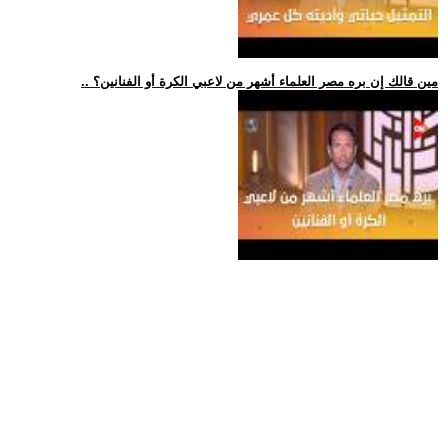
.. مين قالك إن بره مصر العلماء أشهر من لاعبي الكرة أو الفنانين؟