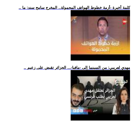
.. كلمة أخيرة -أزمة خطوط الهواتف المحمولة.. المخرج سامح سند: ما
.. مهدي لعريبي: من السينما إلى -مافيا-... الجزائر تقبض على زعيم