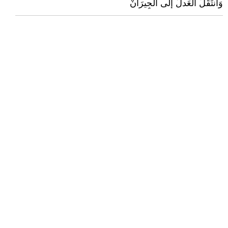
وَانتَقَلَ العَدلُ إلى الجِيرَانْ