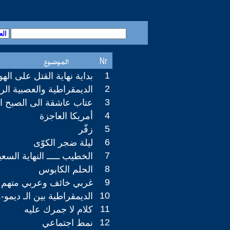
1
بداية نهاية القتل على الهو
2
الديمقراطية والعصبية الرع
3
عتاب عاشقة الى الصبح ا
4
أمريكا العاجزة
5
زفّر
6
ليلة ضجر الكوّى
7
الخطيب ـــــ النهاية السعي
8
الحلم الكابوس
9
غربي خائف وعربي متهم
10
الديمقراطية بين الـ ديمو-
11
كلام لا جمرك عليه
12
نمط اجتماعي