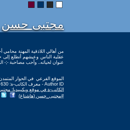
مجتبى حسن
من أهالي اللاذقية المهنة محامي أح
عقلية الناس وعيشهم أتطلع إلى حوا
عنوان لحياته.. وأحب مصاحبة -;- ا
الموقع الفرعي في الحوار المتمدن: ps://www.ahewar.org/m.asp?i=630
Author ID - معرف الكاتب-ة: 630
الكاتب-ة في موقع ويكيبيديا: مجت
#مجتبى_حسن (هاشتاغ)