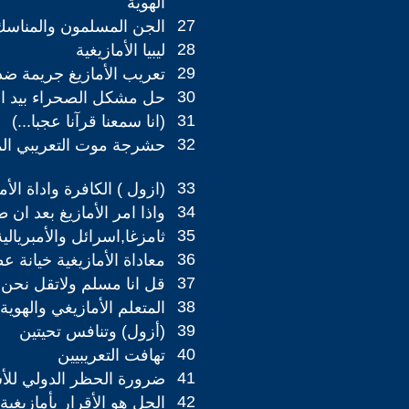
الهوية
27
الجن المسلمون والمناسك
28
ليبيا الأمازيغية
29
تعريب الأمازيغ جريمة ضد 
30
حل مشكل الصحراء بيد الأم
31
(انا سمعنا قرآنا عجبا...)
32
حشرجة موت التعريبي ال
33
(ازول ) الكافرة واداة الأمب
34
واذا امر الأمازيغ بعد ان طا
35
ثامزغا,اسرائل والأمبريالية
36
معاداة الأمازيغية خيانة
37
قل انا مسلم ولاتقل نحن
38
المتعلم الأمازيغي والهوية 
39
(أزول) وتنافس تحيتين
40
تهافت التعريبيين
41
ضرورة الحظر الدولي للأ
42
الحل هو الأقرار بأمازيغية 