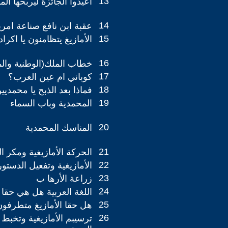
13
اعيدوا الجائزة ليربحها ال
14
عقبة ابن نافع صناعة امر
15
الأمازيغ يتظامنون يا اكراد
16
خطاب الملك(الوطنية والم
17
كوباني ام عين العرب؟
18
فماذا بعد الذبح يا محمديي
19
المحمدية وباب السماء
20
المناسك المحمدية
21
الحركة الأمازيغية ومكر ال
22
الأمازيغية وتفعيل الدستور
23
زراعة الأرها ب
24
اللغة العربية هل هي حقا 
25
هل حقا الأمازيغ متطرفو
26
ترسيبم الأمازيغية وتخبط