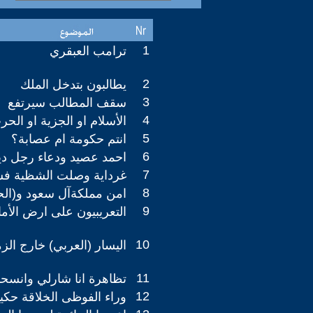
1
ترامب العبقري
2
يطالبون بتدخل الملك
3
سقف المطالب سيرتفع
4
الأسلام او الجزية او الحر
5
انتم حكومة ام عصابة؟
6
احمد عصيد ودعاء رجل دي
7
غرداية وصلت الشظية فش
8
امن مملكةآل سعود و(ال
9
التعريبيون على ارض الأما
10
اليسار (العربي) خارج الز
11
تظاهرة انا شارلي وانسح
12
وراء الفوظى الخلاقة حكيم