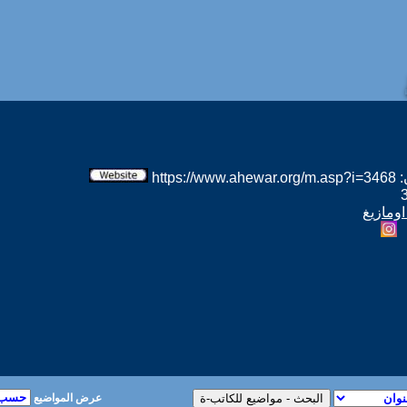
htt
اومازيغ
عرض المواضيع