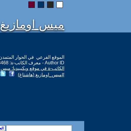
ميس اومازيغ
الموقع الفرعي في الحوار المتمدن: ps://www.ahewar.org/m.asp?i=3468
Author ID - معرف الكاتب-ة: 3468
الكاتب-ة في موقع ويكيبيديا: ميس 
#ميس_اومازيغ (هاشتاغ)