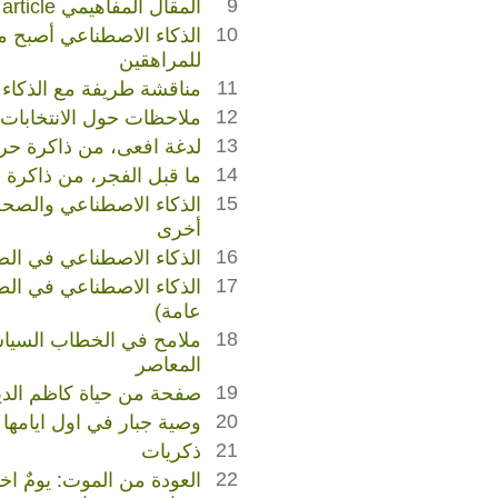
9
المقال المفاهيمي Conceptual article
10
الذكاء الاصطناعي أصبح م
للمراهقين
11
مناقشة طريفة مع الذكاء
12
ملاحظات حول الانتخابات العر
13
لدغة افعى، من ذاكرة ح
14
ما قبل الفجر، من ذاكرة
15
الذكاء الاصطناعي والصحة
أخرى
16
الذكاء الاصطناعي في الص
17
الذكاء الاصطناعي في ال
عامة)
18
ملامح في الخطاب السيا
المعاصر
19
صفحة من حياة كاظم الدي
20
وصية جبار في اول ايامه
21
ذكريات
22
العودة من الموت: يومٌ ا