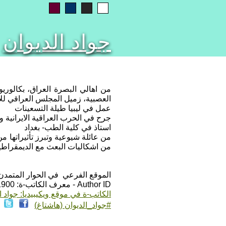
جواد الديوان
من اهالي البصرة العراق، بكالور
العصبية، زميل المجلس العراقي لل
عمل في ليبيا طيلة التسعينات
جرح في الحرب العراقية الايرانية
استاذ في كلية الطب- بغداد
من عائلة شيوعية وتبرز تأثيراتها م
من اشكاليات البعث مع الديمقراطي
الموقع الفرعي في الحوار المتمدن: ps://www.ahewar.org/m.asp?i=1900
Author ID - معرف الكاتب-ة: 1900
الكاتب-ة في موقع ويكيبيديا: جواد ا
#جواد_الديوان (هاشتاغ)