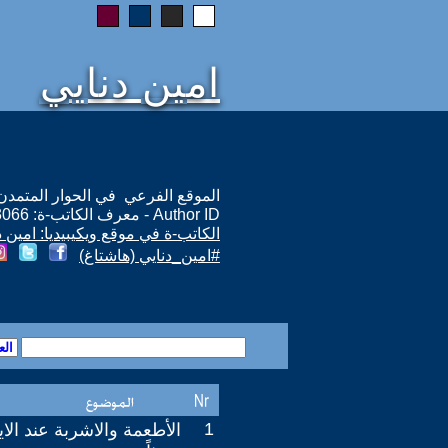
امين دنايي
الموقع الفرعي في الحوار المتمدن: ps://www.ahewar.org/m.asp?i=13066
Author ID - معرف الكاتب-ة: 13066
الكاتب-ة في موقع ويكيبيديا: امين د
#امين_دنايي (هاشتاغ)
1
الأطعمة والاشربة عند الايز