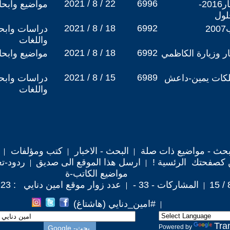
2021 / 8 / 22
6996
القصف التركي على سنجار2016-
مواضيع وابح
2021 / 8 / 18
6992
دراسات وابحا
واللغات
2021 / 8 / 18
6992
 وزيارة الكاظمي
مواضيع وابح
2021 / 8 / 15
6989
لكات يمين-داعش
دراسات وابحا
واللغات
حث - مواضيع ذات صلة
البحث - الاخبار
كتب ومؤلفات
 كصفحتك الرئسية !
ارسل هذا الموقع الى صديق
ردود-تع
مواضيع الكاتب-ة
المشاركات - 33 -
عدد زوار موقع امين دنايي : 119,223
#امين_دنايي (هاشتاغ)
Tra
Powered by