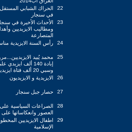
العراق آب2014
22
الحراك الشبابي المستقل.
في سنجار
23
الأحداث الأخيرة في سنجا
ومطاليب الايزيديين وأهد
المتصارعة
24
رأس السنة الايزيدية مناس
25
إبادة 140 ألف ايزيد
وسبي 20 ألف فتاة ايزيدية
26
الايزيدية و الايزيديون
27
حصار جبل سنجار
28
الصراعات السياسية على 
العصور وانعكاساتها على ا
29
اطفال الايزيديين المخطو
الإسلامية