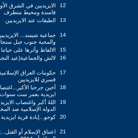
12
الايزيديين في الشرق الأ
فاسدة ومحيط متطرف
13
الطبقات عند الايزيديين
14
جماعية شيمند... الايزيدي
والمحبة جنوب جبل سنجار
15
الالفاظ وأثرها على حياتنا
16
لالش والجماعية(عيد التجم
17
حكومات العراق الإسلامية
قسري للايزيديين
18
آخين جرحنا الأكبر...اغت
ايزيدية بعمر ست سنوات
19
اللهُ أكبر واغتصاب الايزي
الدولة الإسلامية ضد المخ
20
كوجو...إبادة قرية ايزيدية 
21
اعتناق الإسلام أو القتل...إ