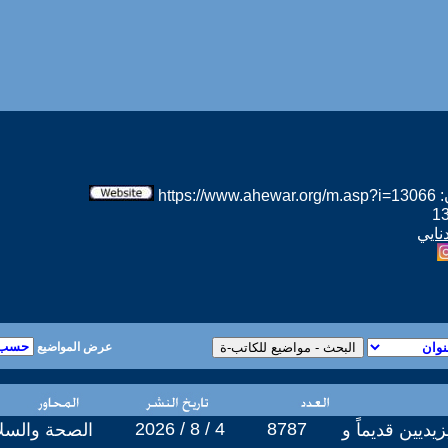
htt
نايي
عرض المواضيع
2026 / 8 / 4
8787
يديين قديماً و
الصحة والسلا