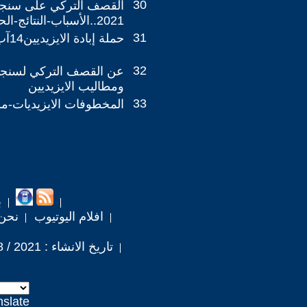
30
2021..الأسباب-النتائج-الحلول
31
حملة إبادة الايزيديين14آب2007
32
عن القصف التركي لسنجار
ومطاليب الايزيديين
33
المخطوفات الايزيديات-م
ب
افلام اليوتيوب
نحن
تاريخ الانشاء : 2021 / 8 / 15
nslate