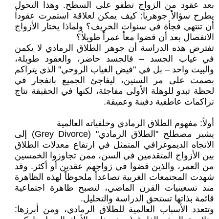
بعد عقود من الزواج تطفو على السطح. وهذا التحول
يطرح سؤالاً جوهرياً: كيف يمكن لعلاقة استمرت عقوداً
أن تنتهي فجأة في سنوات الخريف؟ ولماذا يختار الأزواج
الانفصال بعد أن قضوا معاً عمراً طويلاً؟
تفترض هذه الدراسة أن جوهر الطلاق الرمادي لا يكمن
في غياب الجسد – فالجسد حاضر، والعقود طويلة،
والبيت واحد – بل في "فيض الغياب الروحي" الذي يتراكم
بصمت على مر السنين، ليفاجئ الجميع بانفجار في
لحظة تبدو للوهلة الأولى مفاجئة، لكنها في الحقيقة نتاج
تراكمات عاطفية دفينة وعميقة.
أولاً: مفهوم الطلاق الرمادي وخلفياته العالمية
يشير مصطلح "الطلاق الرمادي" (Grey Divorce) إلى
الاتجاه الديموغرافي المتمثل في ارتفاع معدلات الطلاق
بين الأزواج المتقدمين في السن، ممن تجاوزوا الخمسين
من العمر، والذين قضوا في زواجهم عقدين أو أكثر. وقد
شهدت المجتمعات الغربية تصاعداً ملحوظاً لهذه الظاهرة
منذ تسعينيات القرن الماضي، لتصبح ظاهرة اجتماعية
قائمة بذاتها تستحق الدراسة والتحليل.
وتتعدد الأسباب العالمية للطلاق الرمادي، ومن أبرزها: