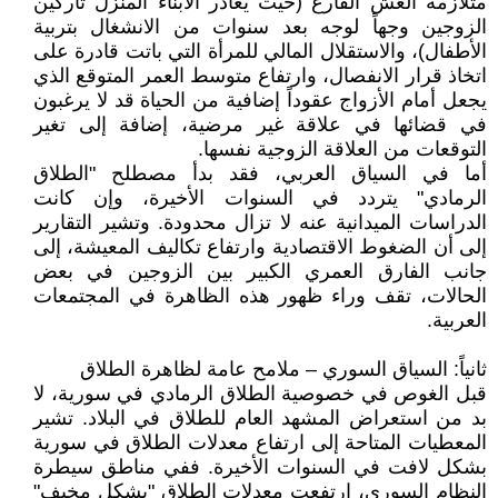
متلازمة العش الفارغ (حيث يغادر الأبناء المنزل تاركين
الزوجين وجهاً لوجه بعد سنوات من الانشغال بتربية
الأطفال)، والاستقلال المالي للمرأة التي باتت قادرة على
اتخاذ قرار الانفصال، وارتفاع متوسط العمر المتوقع الذي
يجعل أمام الأزواج عقوداً إضافية من الحياة قد لا يرغبون
في قضائها في علاقة غير مرضية، إضافة إلى تغير
التوقعات من العلاقة الزوجية نفسها.
أما في السياق العربي، فقد بدأ مصطلح "الطلاق
الرمادي" يتردد في السنوات الأخيرة، وإن كانت
الدراسات الميدانية عنه لا تزال محدودة. وتشير التقارير
إلى أن الضغوط الاقتصادية وارتفاع تكاليف المعيشة، إلى
جانب الفارق العمري الكبير بين الزوجين في بعض
الحالات، تقف وراء ظهور هذه الظاهرة في المجتمعات
العربية.
ثانياً: السياق السوري – ملامح عامة لظاهرة الطلاق
قبل الغوص في خصوصية الطلاق الرمادي في سورية، لا
بد من استعراض المشهد العام للطلاق في البلاد. تشير
المعطيات المتاحة إلى ارتفاع معدلات الطلاق في سورية
بشكل لافت في السنوات الأخيرة. ففي مناطق سيطرة
النظام السوري، ارتفعت معدلات الطلاق "بشكل مخيف"