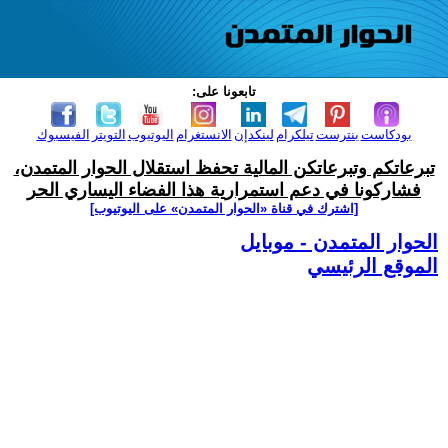
تابعونا على:
بودكاست
بنترست
تيلكرام
لينكدإن
الانستغرام
اليوتيوب
التويتر
الفيسبوك
تبرعاتكم وتبرعاتكن المالية تحفظ استقلال الحوار المتمدن،
فشاركونا في دعم استمرارية هذا الفضاء اليساري الحر
[اشترك في قناة ‫«الحوار المتمدن» على اليوتيوب]
الحوار المتمدن - موبايل
الموقع الرئيسي