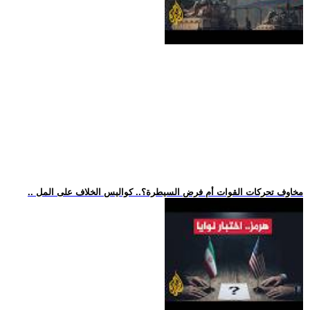
.. مخاوف تحركات القوات أم فرض السيطرة؟.. كواليس الخلاف على المل