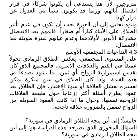
متزوجين، لأن هذا يستدعي أن يكونوا شركاء في قرار
انفصال آبائهم، وربما قد يكونون سبباً في العدول عن
قرار كهذا.
وتنوه نجاتي إلى أن العبرة يجب أن تكون في عدم تأثير
الطلاق على الأبناء كباراً أم صغاراً، فالمهم بعد الانفصال
مشاركة الأبوين لأولادهما وعدم غيابهم لفترة طويلة بعد
الانفصال.
4.3 التداعيات المجتمعية الأوسع
على المستوى المجتمعي، يعكس الطلاق الرمادي تحولاً
عميقاً في القيم والعلاقات الأسرية. فالمجتمع الذي كان
يقدس استمرارية الزواج بأي ثمن، بدأ يشهد تصدعاً في
هذه القيمة. وإذا كان الطلاق في سن مبكرة يمكن
تفسيره بفشل العلاقة أو سوء الاختيار، فإن الطلاق بعد
عقود يطرح أسئلة أكثر إزعاجاً حول طبيعة العلاقات
الزوجية نفسها، وحول ما إذا كانت العقود الطويلة من
الزواج تضمن بالضرورة علاقة ناجحة.
خامساً: إلى أين يتجه الطلاق الرمادي في سورية؟
السؤال المحوري الذي تطرحه هذه الدراسة هو: إلى أين
يتجه الطلاق الرمادي في سورية؟