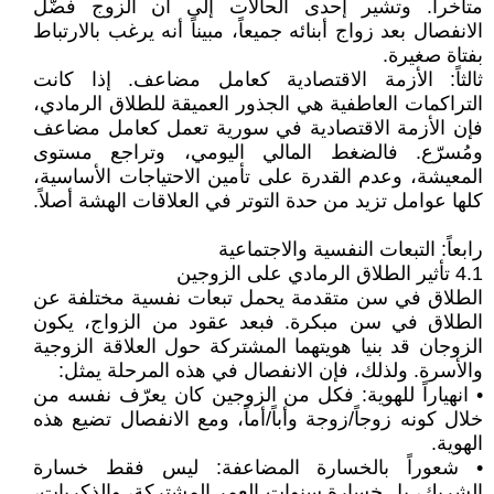
متأخراً. وتشير إحدى الحالات إلى أن الزوج فضّل
الانفصال بعد زواج أبنائه جميعاً، مبيناً أنه يرغب بالارتباط
بفتاة صغيرة.
ثالثاً: الأزمة الاقتصادية كعامل مضاعف. إذا كانت
التراكمات العاطفية هي الجذور العميقة للطلاق الرمادي،
فإن الأزمة الاقتصادية في سورية تعمل كعامل مضاعف
ومُسرّع. فالضغط المالي اليومي، وتراجع مستوى
المعيشة، وعدم القدرة على تأمين الاحتياجات الأساسية،
كلها عوامل تزيد من حدة التوتر في العلاقات الهشة أصلاً.
رابعاً: التبعات النفسية والاجتماعية
4.1 تأثير الطلاق الرمادي على الزوجين
الطلاق في سن متقدمة يحمل تبعات نفسية مختلفة عن
الطلاق في سن مبكرة. فبعد عقود من الزواج، يكون
الزوجان قد بنيا هويتهما المشتركة حول العلاقة الزوجية
والأسرة. ولذلك، فإن الانفصال في هذه المرحلة يمثل:
• انهياراً للهوية: فكل من الزوجين كان يعرّف نفسه من
خلال كونه زوجاً/زوجة وأباً/أماً، ومع الانفصال تضيع هذه
الهوية.
• شعوراً بالخسارة المضاعفة: ليس فقط خسارة
الشريك، بل خسارة سنوات العمر المشتركة، والذكريات،