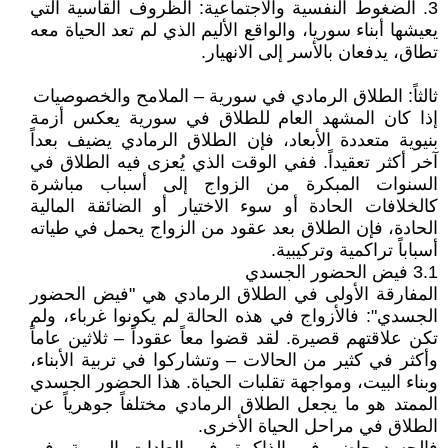
3. الضغوط النفسية والاجتماعية: الظروف القاسية التي
يعيشها أبناء سوريا، والواقع الأليم الذي لم تعد الحياة معه
تطاق، يدفعان بالأسر إلى الانهيار.
ثالثاً: الطلاق الرمادي في سورية – الملامح والخصوصيات
إذا كان المشهد العام للطلاق في سورية يعكس أزمة
بنيوية متعددة الأبعاد، فإن الطلاق الرمادي يضيف بعداً
آخر أكثر تعقيداً. ففي الوقت الذي يُعزى فيه الطلاق في
السنوات المبكرة من الزواج إلى أسباب مباشرة
كالخلافات الحادة أو سوء الاختيار أو الضائقة المالية
الحادة، فإن الطلاق بعد عقود من الزواج يحمل في طياته
أسباباً تراكمية وتركيبية.
3.1 فيض الحضور الجسدي
المفارقة الأولى في الطلاق الرمادي هي "فيض الحضور
الجسدي": فالأزواج في هذه الحالة لم يكونوا غرباء، ولم
تكن علاقتهم قصيرة. لقد قضوا معاً عقوداً – ثلاثين عاماً
وأكثر في كثير من الحالات – وتشاركوا في تربية الأبناء،
وبناء البيت، ومواجهة تقلبات الحياة. هذا الحضور الجسدي
الممتد هو ما يجعل الطلاق الرمادي مختلفاً جوهرياً عن
الطلاق في مراحل الحياة الأخرى.