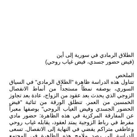
الطلاق الرمادي في سورية إلى أين
(فيض حضور جسدي، فيض غياب روحي)
الملخص
تتناول هذه الدراسة ظاهرة "الطلاق الرمادي" في السياق
السوري، بوصفه نمطاً مستجداً من أنماط الانفصال
الزوجي الذي يحدث بعد عقود من الزواج، عادة بعد تجاوز
الخمسين من العمر. تنطلق الورقة من ثنائية "فيض
الحضور الجسدي وفيض الغياب الروحي" بوصفها معبراً
عن المفارقة المركزية في هذه الظاهرة: حضور مادي
مفرط في رباط الزوجية يمتد لعقود، يقابله غياب روحي
وعاطفي متراكم يفضي في النهاية إلى الانفصال. تسعى
الدراسة إلى رصد ملامح هذه الظاهرة في المجتمع