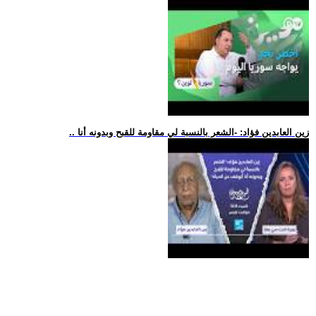
.. زين العابدين فؤاد: -الشعر بالنسبة لي مقاومة للقبح وبدونه أنا