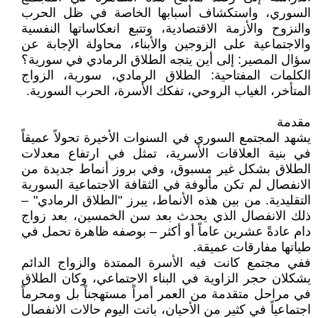
السوري، واستكشاف أسبابها الخاصة في ظل الحرب
والنزوح والأزمة الاقتصادية، وتتبع انعكاساتها النفسية
والاجتماعية على الزوجين والأبناء، محاولة الإجابة عن
سؤال المصير: إلى أين يتجه الطلاق الرمادي في سورية؟
الكلمات المفتاحية: الطلاق الرمادي، سورية، الزواج
المتأخر، الغياب الروحي، تفكك الأسرة، الحرب السورية.
مقدمة
يشهد المجتمع السوري في السنوات الأخيرة تحولاً عميقاً
في بنية العلاقات الأسرية، تمثل في ارتفاع معدلات
الطلاق بشكل غير مسبوق، وفي بروز أنماط جديدة من
الانفصال لم تكن مألوفة في الثقافة الاجتماعية السورية
التقليدية. من بين هذه الأنماط، يبرز "الطلاق الرمادي" –
ذلك الانفصال الذي يحدث بعد سن الخمسين، بعد زواج
دام عادةً عشرين عاماً أو أكثر – بوصفه ظاهرة تحمل في
طياتها مفارقات عميقة.
ففي مجتمع كانت فيه الأسرة الممتدة والزواج الدائم
يشكلان حجر الزاوية في البناء الاجتماعي، وكان الطلاق
في مراحل متقدمة من العمر أمراً مستهجناً بل ومحرماً
اجتماعياً في كثير من الأحيان، باتت اليوم حالات الانفصال