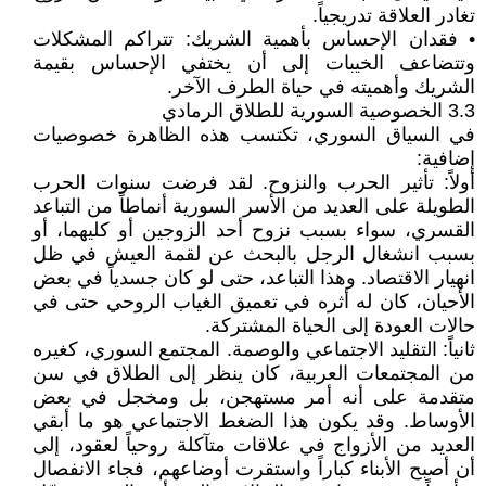
تغادر العلاقة تدريجياً.
• فقدان الإحساس بأهمية الشريك: تتراكم المشكلات
وتتضاعف الخيبات إلى أن يختفي الإحساس بقيمة
الشريك وأهميته في حياة الطرف الآخر.
3.3 الخصوصية السورية للطلاق الرمادي
في السياق السوري، تكتسب هذه الظاهرة خصوصيات
إضافية:
أولاً: تأثير الحرب والنزوح. لقد فرضت سنوات الحرب
الطويلة على العديد من الأسر السورية أنماطاً من التباعد
القسري، سواء بسبب نزوح أحد الزوجين أو كليهما، أو
بسبب انشغال الرجل بالبحث عن لقمة العيش في ظل
انهيار الاقتصاد. وهذا التباعد، حتى لو كان جسدياً في بعض
الأحيان، كان له أثره في تعميق الغياب الروحي حتى في
حالات العودة إلى الحياة المشتركة.
ثانياً: التقليد الاجتماعي والوصمة. المجتمع السوري، كغيره
من المجتمعات العربية، كان ينظر إلى الطلاق في سن
متقدمة على أنه أمر مستهجن، بل ومخجل في بعض
الأوساط. وقد يكون هذا الضغط الاجتماعي هو ما أبقي
العديد من الأزواج في علاقات متآكلة روحياً لعقود، إلى
أن أصبح الأبناء كباراً واستقرت أوضاعهم، فجاء الانفصال