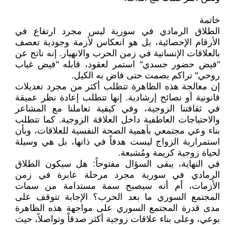
خاتمة
الطلاق الرمادي في سورية ليس مجرد ارتفاع في
الأرقام الإحصائية، بل هو انعكاس لأزمة وجودية تعصف
بالعلاقات الإنسانية في زمن الحرب والانهيار. إنه ناتج عن
"فيض حضور جسدي" استمر لعقود، قابله "فيض غياب
روحي" تراكم بصمت حتى فاض به الكيل.
إن معالجة هذه الظاهرة تتطلب أكثر من مجرد تعديلات
قانونية أو نصائح إرشادية. إنها تتطلب إعادة نظر عميقة
في ثقافتنا الزوجية، وفي كيفية تعاملنا مع المشاعر
والاحتياجات العاطفية داخل العلاقة الزوجية. كما تتطلب
بناء وعي مجتمعي بأهمية الصحة النفسية للعلاقات، وبأن
استمرارية الزواج ليست هدفاً في ذاتها، بل هي وسيلة
لحياة زوجية كريمة ومُشبعة.
في النهاية، يبقى السؤال مفتوحاً: هل سيكون الطلاق
الرمادي في سورية مجرد مرحلة عابرة في زمن
الأزمات، أم أنه سيصبح سمة مستدامة من سمات
المجتمع السوري ما بعد الحرب؟ الإجابة تتوقف على
مدى قدرة المجتمع السوري على مواجهة هذه الظاهرة
بوعي، وعلى بناء علاقات زوجية أكثر صدقاً وتواصلاً، حيث