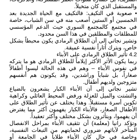
والمستقبل الذي كان متخيلاً.
• صعوبة في التكيف: فالتكيف مع الحياة الجديدة بعد
الخمسين أو الستين أصعب منه في سن الشباب، خاصة
في مجتمع كالمجتمع السوري حيث الدعم المؤسسي
للمطلقات والمطلقين في هذا السن محدود.
وتشير نجاتي إلى أن الطلاق الرمادي يكون محبطاً بشكل
خاص، ويترك آثاراً نفسية عميقة.
4.2 تأثير الطلاق الرمادي على الأبناء
ربما يكون الأثر الأكثر إيلاماً للطلاق الرمادي هو ما يتركه
في نفوس الأبناء – وهم في هذه الحالة ليسوا أطفالاً
صغاراً، بل شباباً وراشدين، وقد يكونون هم أنفسهم
متزوجين ولديهم أطفال.
تشير نجاتي إلى أن الأبناء الكبار يشعرون بالضياع
والتشتت والميل للعزلة ورفض المحيط العائلي وكراهية
تكوين أسرة مستقبلاً. وهذا يختلف عن تأثير الطلاق على
الأطفال الصغار، فالأبناء الكبار يفهمون أكثر مما يفترض
أن يفهموا، ويتأثرون بشكل مختلف وأكثر تعقيداً.
وتؤكد رانيا (معلمة) أن تثقيف الأبناء بمراحل الانفصال
المتأخر لآبائهم ضروري لحمايتهم من التبعات النفسية،
وخاصة في حال كان الأبناء طلاباً في الجامعة أو