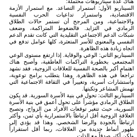
هناك عدة سيناريوهات محتملة:
السيناريو الأول: استمرار التصاعد. مع استمرار الأزمة
الاقتصادية، واستمرار تداعيات الحرب النفسية
والاجتماعية، ومن المرجح أن تستمر حالات الطلاق
الرمادي في التزايد. فالضغوط المتراكمة، وضعف
شبكات الدعم الاجتماعي التقليدية التي كانت تقدم الدعم
النفسي والمعنوي للأسر المتعثرة، كلها عوامل تدفع في
اتجاه زيادة هذه الظاهرة.
السيناريو الثاني: الوعي والوقاية. إذا ارتفع مستوى الوعي
المجتمعي بخطورة التراكمات العاطفية، وأصبح هناك
اهتمام أكبر بالصحة النفسية للعلاقات الزوجية، فقد نشهد
تراجعاً في هذه الظاهرة. وهذا يتطلب برامج توعوية،
واستشارات أسرية، وتغييراً في الثقافة الاجتماعية التي
تهمش المشاعر وتكبتها.
السيناريو الثالث: تحول في بنية الأسرة السورية. قد يكون
الطلاق الرمادي مؤشراً على تحول أعمق في بنية الأسرة
السورية، حيث تتغير توقعات الأفراد من الزواج، وتصبح
العلاقة الزوجية أقل ارتباطاً بالاستمرارية بأي ثمن، وأكثر
ارتباطاً بالجودة والرضا الشخصي. وهذا قد يؤدي إلى
ظهور أنماط جديدة من العلاقات، ربما أقل استقراراً
ولكن أكثر صدقاً مع الذات.