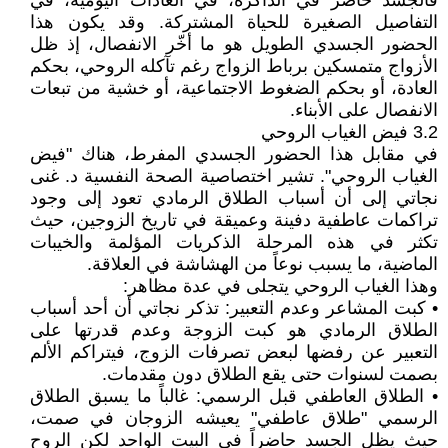
فالجسد حاضر في الذاكرة، في العادات اليومية، في
التفاصيل الصغيرة للحياة المشتركة. وقد يكون هذا
الحضور الجسدي الطويل هو ما أخّر الانفصال، إذ ظل
الأزواج متمسكين برباط الزواج رغم تآكله الروحي، بحكم
العادة، أو بحكم الضغوط الاجتماعية، أو خشية من تبعات
الانفصال على الأبناء.
3.2 فيض الغياب الروحي
في مقابل هذا الحضور الجسدي المفرط، هناك "فيض
الغياب الروحي". تشير اختصاصية الصحة النفسية د. غنى
نجاتي إلى أن أسباب الطلاق الرمادي تعود إلى وجود
تراكمات عاطفية دفينة وعميقة في تاريخ الزوجين، حيث
تكثر في هذه المرحلة الذكريات المؤلمة والخيبات
الماضية، ما يسبب نوعاً من الهشاشة في العلاقة.
وهذا الغياب الروحي يتجلى في عدة مظاهر:
• كبت المشاعر وعدم التعبير: تذكر نجاتي أن أحد أسباب
الطلاق الرمادي هو كبت الزوجة وعدم قدرتها على
التعبير عن رفضها لبعض تصرفات الزوج، فيتراكم الألم
بصمت لسنوات حتى يقع الطلاق دون مقدمات.
• الطلاق العاطفي قبل الرسمي: غالباً ما يسبق الطلاق
الرسمي "طلاق عاطفي" يعيشه الزوجان في صمت،
حيث يظل الجسد حاضراً في البيت الواحد لكن الروح