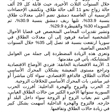
خلال السنوات الثلاث الأخيرة، حيث قابلة كل 29 ألف
حالة زواج نحو 11 ألف حالة طلاق. وتكشف الإحصاءات
الرسمية أن العاصمة دمشق تضم أعلى معدلات طلاق
بنسبة 33.9%، تليها ريف دمشق بنسبة 30.9%، ثم
السويداء 30% والقنيطرة 29.9%.
وتشير تقديرات المحامي المتخصص في قضايا الأحوال
الشخصية أسامة فرهود إلى أن معدلات الطلاق في
سوريا ارتفعت بنسبة قد تصل إلى 35% خلال السنوات
الخمس الماضية.
وتعزى هذه الزيادة المضطردة إلى جملة من العوامل
المتشابكة، يأتي في مقدمتها:
1. الأزمة الاقتصادية الخانقة: فتردي الأوضاع الاقتصادية
وتراجع مستوى المعيشة يشكلان المحرك الأساسي
لحالات الطلاق. فالدافع الاقتصادي، سواء كان مباشراً أو
غير مباشر، بات المحرك الأساسي للخلافات الزوجية.
2. الحرب والنزوح والهجرة الداخلية: أفرزت الحرب
السورية سنواتها الأخيرة الكثير من حالات الطلاق الغيابي،
التي تتم بغياب الزوج أو الزوجة سواء داخل البلد أو
خارجه. فالنزوح والهجرة الداخلية أسهمت بشكل كبير
في زيادة حالات الطلاق وتفاقمها.