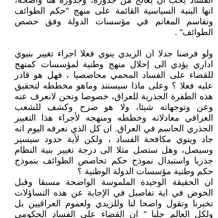
الفساد يجب ان يعالج من جذوره، وجذوره هنا واضحة،
انها البنية السياسية القائمة على منهج "حكم الطوائف
وتقاسم المغانم في مؤسسات الدولة وفق حصص
الطوائف" .
ولو فرضنا جدلا ان الزيدي ينوي فعلا اجراء تغيير بنيوي
اداري يؤدي الى إحلال منهج وطنية لمؤسسات كمنهج
للقضاء على الفساد المحمي محاصصيا ، فهل هو قادر
عليه فعلا ؟ وعلى ماذا سيستند وماهو مخططه لتحقيق
هذه الطفرة الجذرية للعراق، خصوصا ونحن لانعرف عنه
وعن وتوجهاته شيئا، ولا هو صرح وكشف للشعب
العراقي معادلاته وخططه ومنهجه لأجراء هذا التغيير
الجذري الحاسم في العراق. ان كل الذي نعرفه اليوم انه
جاد وينوي مكافحة الفساد ، ولكن لأية حدود سيسير
وسيصل، وهل ستصل مثلا الى درجة تغيير بنية النظام
جذريا واستبدال نموذج حكم تحاصص الطوائف بنموذج
حكم وطنية مؤسسات الدولة الوطنية ؟
ان الحقيقة الوحيدة الملموسة الواضحة مسبقا وقبل
الخوض في اية تفاصيل في الإجابة عن هذه التساؤلات
تخبرنا وتقول واضحا لنا وللزيدي ولعموم العراقيين بل
ولكل العالم جليا " ان القضاء على الفساد الحكومي