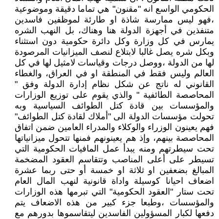
الحكومي الواسع انه "مقنون" هي تماما دقيقة وموضوعية
،فهو ليس ممارسة شاذة او طارئة لموظفين فاسدين
متنفذين في أجهزة الدولة هنا وهناك، بل النهب الشره
يمارس في كل وزارة وكل دائرة حكومية دون استثناء
وبكل شره يصل غالبا لابتلاع لنصف الميزانيات المرصودة
لها من الدولة ،ووصل درجات وقياسات لامثيل لها في كل
العالم وليس فقط في المنطقة او في العراق، والغطاء
القانوني له ناتج عن شكل نظام إدارة الدولة وفق "
المحاصصة الطائفية " والذي يقوم على توزيع الوزارات
والمؤسسات بين قادة كتل الطوائف السياسية وبه
تحولت مؤسسات الدولة الى "أملاك لقادة كتل الطوائف"
فهم يعينون الوزراء والوكلاء والمدراء العامين ضمن اتفاق
المحاصصة بينهم، وإذ هم يعينونهم فمنها تتحول ميزانياتها
تحت سيطرتهم ومنه يبدأ عمل المافيات الحكومية التي
تسيطر على أعلى المناصب وتتقاسم العقود المضخمة
المبالغ بضعفين او ثلاثة او خمسة أو حتى ربما عشرة
اضعاف احيانا كوسيلة واداة قانونية لنهب المال العام
تحت ستار "العقود الحكومية" التي تبرمها هذه الوزارات
والمؤسسات ،وطبعا جزء كبير من هذه الاضعاف يتم
دفعها لكبار المسؤولين الفاسدين ليتقاسموها بدورهم مع