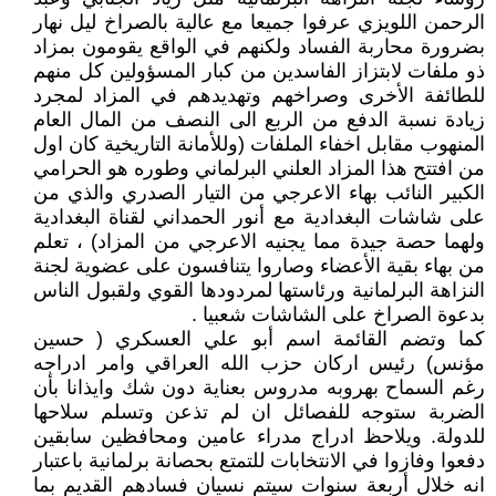
الرحمن اللويزي عرفوا جميعا مع عالية بالصراخ ليل نهار
بضرورة محاربة الفساد ولكنهم في الواقع يقومون بمزاد
ذو ملفات لابتزاز الفاسدين من كبار المسؤولين كل منهم
للطائفة الأخرى وصراخهم وتهديدهم في المزاد لمجرد
زيادة نسبة الدفع من الربع الى النصف من المال العام
المنهوب مقابل اخفاء الملفات (وللأمانة التاريخية كان اول
من افتتح هذا المزاد العلني البرلماني وطوره هو الحرامي
الكبير النائب بهاء الاعرجي من التيار الصدري والذي من
على شاشات البغدادية مع أنور الحمداني لقناة البغدادية
ولهما حصة جيدة مما يجنيه الاعرجي من المزاد) ، تعلم
من بهاء بقية الأعضاء وصاروا يتنافسون على عضوية لجنة
النزاهة البرلمانية ورئاستها لمردودها القوي ولقبول الناس
بدعوة الصراخ على الشاشات شعبيا .
كما وتضم القائمة اسم أبو علي العسكري ( حسين
مؤنس) رئيس اركان حزب الله العراقي وامر ادراجه
رغم السماح بهروبه مدروس بعناية دون شك وايذانا بأن
الضربة ستوجه للفصائل ان لم تذعن وتسلم سلاحها
للدولة. ويلاحظ ادراج مدراء عامين ومحافظين سابقين
دفعوا وفازوا في الانتخابات للتمتع بحصانة برلمانية باعتبار
انه خلال أربعة سنوات سيتم نسيان فسادهم القديم بما