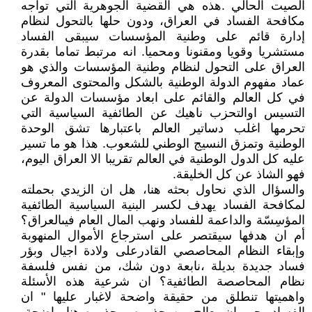
الصيت الحالي .هذه هي القضية الجوهرية التي تواجه
مكافحة الفساد في العراق، ودون حلها بالتحول لنظام
إدارة قائم على وطنية المؤسسات سيبقى الفساد
مستشريا وقويا ومقنونا ومحميا. انه مرتبط تماما بقدرة
العراق على التحول لنظام وطنية المؤسسات والذي هو
عماد مفهوم الدولة الوطنية بالشكل والمحتوى المعروف
في كل العالم والقائم على ابعاد مؤسسات الدولة عن
التسيس اوالتحزب ناهيك عن الطائفية السياسية التي
تحرمها اغلب دساتير العالم باعتبارها تشق الوحدة
الوطنية وتمزق النسيج الوطني للشعوب. هذا هو ما تسير
عليه كل الدول الوطنية في العالم تقريبا الا العراق اليوم،
فهو الشاذ عن كل الخليقة.
والسؤال الذي نحاول بحثه هنا، هل ان الزيدي بحملته
لمكافحة الفساد يهدف لكسر البنية السياسية الطائفية
المؤسِسّة والداعمة للفساد ونهب المال العام فيىالعراق؟
أم ان هدفها سيقتصر على استرجاع الأموال المنهوبة
وإبقاء النظام المحاصصي القادرعلى ولادة اجيال وبؤر
فساد جديدة بديلة ،نابعة دون شك، من نفس فلسفة
نظام المحاصصة الطائفية؟ ان شرعية هذه الأسئلة
واهميتها تنطلق من حقيقة واضحة لاغبار عليها " ان