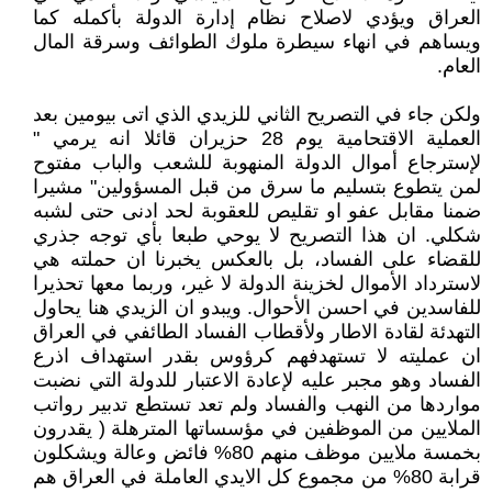
العراق ويؤدي لاصلاح نظام إدارة الدولة بأكمله كما
ويساهم في انهاء سيطرة ملوك الطوائف وسرقة المال
العام.
ولكن جاء في التصريح الثاني للزيدي الذي اتى بيومين بعد
العملية الاقتحامية يوم 28 حزيران قائلا انه يرمي "
لإسترجاع أموال الدولة المنهوبة للشعب والباب مفتوح
لمن يتطوع بتسليم ما سرق من قبل المسؤولين" مشيرا
ضمنا مقابل عفو او تقليص للعقوبة لحد ادنى حتى لشبه
شكلي. ان هذا التصريح لا يوحي طبعا بأي توجه جذري
للقضاء على الفساد، بل بالعكس يخبرنا ان حملته هي
لاسترداد الأموال لخزينة الدولة لا غير، وربما معها تحذيرا
للفاسدين في احسن الأحوال. ويبدو ان الزيدي هنا يحاول
التهدئة لقادة الاطار ولأقطاب الفساد الطائفي في العراق
ان عمليته لا تستهدفهم كرؤوس بقدر استهداف اذرع
الفساد وهو مجبر عليه لإعادة الاعتبار للدولة التي نضبت
مواردها من النهب والفساد ولم تعد تستطع تدبير رواتب
الملايين من الموظفين في مؤسساتها المترهلة ( يقدرون
بخمسة ملايين موظف منهم 80% فائض وعالة ويشكلون
قرابة 80% من مجموع كل الايدي العاملة في العراق هم