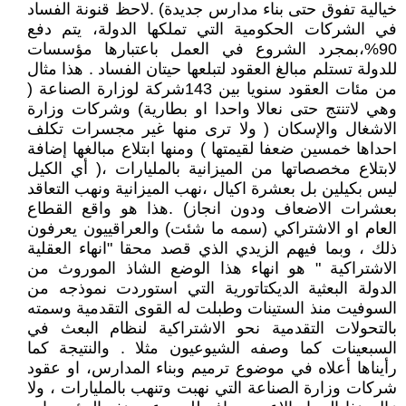
خيالية تفوق حتى بناء مدارس جديدة) .لاحظ قنونة الفساد
في الشركات الحكومية التي تملكها الدولة، يتم دفع
90%،بمجرد الشروع في العمل باعتبارها مؤسسات
للدولة تستلم مبالغ العقود لتبلعها حيتان الفساد . هذا مثال
من مئات العقود سنويا بين 143شركة لوزارة الصناعة (
وهي لاتنتج حتى نعالا واحدا او بطارية) وشركات وزارة
الاشغال والإسكان ( ولا ترى منها غير مجسرات تكلف
احداها خمسين ضعفا لقيمتها ) ومنها ابتلاع مبالغها إضافة
لابتلاع مخصصاتها من الميزانية بالمليارات ،( أي الكيل
ليس بكيلين بل بعشرة اكيال ،نهب الميزانية ونهب التعاقد
بعشرات الاضعاف ودون انجاز) .هذا هو واقع القطاع
العام او الاشتراكي (سمه ما شئت) والعراقييون يعرفون
ذلك ، وبما فيهم الزيدي الذي قصد محقا "انهاء العقلية
الاشتراكية " هو انهاء هذا الوضع الشاذ الموروث من
الدولة البعثية الديكتاتورية التي استوردت نموذجه من
السوفيت منذ الستينات وطبلت له القوى التقدمية وسمته
بالتحولات التقدمية نحو الاشتراكية لنظام البعث في
السبعينات كما وصفه الشيوعيون مثلا . والنتيجة كما
رأيناها أعلاه في موضوع ترميم وبناء المدارس، او عقود
شركات وزارة الصناعة التي نهبت وتنهب بالمليارات ، ولا