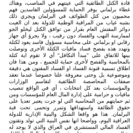
قادة الكتل الطائفية التي عينتهم في المناصب، وهناك
غطاء برلماني يوفر الحماية للمسؤولين الفاسدين فهم
محميون من كتل الطوائف في البرلمان ويجري ذلك
بشبه غياب من المراقبة الوطنية للدولة بعد ان الغيت
دوائر المفتش العام بقرار من توافق الكتل ليخلو الجو
لممارسة النهب والفساد دون رقيب ، ولا يجرؤ أي جهاز
رقابي او برلماني على محاسبة مسؤول فاسد يعود لكتلة
وتهدد هذه بفضح فساد مافيات الكتلة الأخرى وتوصلت
بينها للاتفاق على "مبدأ التكافل" أي لا تقوم اية كتلة
بالمحاسبة والفضح لأخرى حماية للجميع ، ومن هذا فان
اطلاق تسمية قنونة الفساد او الفساد المقنون هي دقيقة
وموضوعية بل وحتى معروفة علنا خصوصا عندما تعقد
صفقات المحاصصة الطائفية لتقاسم الوزارات
والمؤسسات بعد كل انتخابات ، أي في الواقع تنصيب
مافيات و حرامية على إدارة المال العام للمؤسسات ومن
ثم حمايتهم من المحاسبة التي لو جرت يعتبر تعديا على
حقوق الطائفة واستهدافها وتمرر وتحمى تحت قبة
البرلمان. هذا هو واقعا الشكل والبنية الإدارية للدولة
العراقية اليوم، وواضحا انها نفس البنية التي تولد وتقنون
الفساد المالي المستشري في العراق والذي لا يوجد له