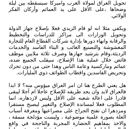
تحويل العراق لمولاة الغرب واميركا سيسقطه بين ليلة
وضحاها ،على الأقل على يد العمائم وأركان الفكر
الولائي.
ويكفي مثلا انه لو قام الزيدي فعلا بإصلاح جهاز الدولة
وتحويل الوزارات الى مراكز للدراسات والتخطيط
والرقابة وانهاء دورها بإدارة شركات القطاع العام للتجارة
المغشوشة والتصنيع الغائب و البناء الفاسد والخدمات
الرديئة،وقام بترشيد جهازها وصرف ثلاثة ملايين موظف
فائض خلال عملية هذا الإصلاح، سيقلب الجميع ضده،
عمائم وماركسية وعامة الناس وهذا حتى من دون تحرك
وتحريض الفاسدين واقطاب الطوائف ذوي المليارات.
هل يعني الطرح هنا ان امر العراق ميؤوس منه؟ لا ابدا
فالعراق لابد وان يجد طريقه للإصلاح عاجلا ام آجلا ليبقى
قادرا على اعالة شعبه على الأقل وليس لازدهاره، انما
المطلوب فعلا لمساندة الإصلاح والتغيير ليصبح مستقرا
ومزدهرا ان نفتح الجراح على مصراعيها ومعرفة أسباب
العلة بصورة علمية موضوعية ، وليست مؤدلجة منمقة ،
والاخذ بمفاهيم الحضارة المجربة والناجحة في واقع