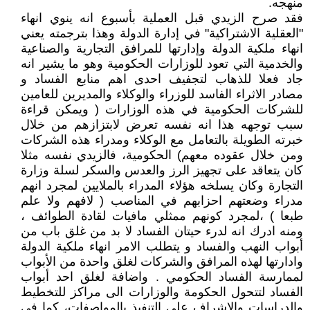
منهجه.
فقد صرح الزيدي قبل العملية بأسبوع انه ينوي انهاء
"العقلية الاشتراكية" في إدارة الدولة وهذا بترجمته يعني
انهاء ملكية الدولة وإدارتها للمرافق التجارية والصناعية
والخدمية التي تعود للوزارات الحكومية وهو ما يشير انه
جاد فعلا للذهاب لتجفيف احدى اهم منابع الفساد و
مصادر الاثراء الفاسد للوزراء والوكلاء والمديرين للعامين
للشركات الحكومية في هذه الوزارات ( ويمكن قراءة
سبب توجهه هذا انه نفسه تعرض لابتزازهم من خلال
خبرته الطويلة بالتعامل مع الوكلاء ومدراء هذه الشركات
ومن خلال عقوده معهم) الحكومية، فالزيدي نفسه مثلا
كان يتعاقد على تجهيز الرز والعدس والسكر لسلة وزارة
التجارة وكان يسلخه هؤلاء المدراء بالملايين لمجرد انهم
مدراء وضعتهم احزابهم في المناصب ( لافهم ولا علم
طبعا ) ،لمجرد كونهم ممثلي مافيات لقادة الطوائف ،
ومنه ادرك انه لدرء حيتان الفساد لا بد من غلق باب من
أبواب النهب والفساد و يتطلب الامر انهاء ملكية الدولة
وادارتها لهذه المرافق والشركات لغلق واحدة من الأبواب
لممارسة الفساد الحكومي . واضافة لغلق احد أبواب
الفساد لتتحول الحكومة والوزارات الى مراكز للتخطيط
والدراسات والاشراف على التنفيذ بالمواصفات، كما في