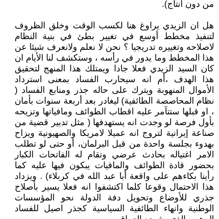
من دون انتاج).
هل ان الزيدي يراوغ هنا ‏لكسب الوقت وخلق الظروف
لتنفيذ مخطط أوسع في تغيير بطئ في بنية النظام
لاصلاحه وتغييره تدريجيا ؟ نحن لا نعلم ولانعرف شيئا عن
هذا المخطط وما يدور في رأسه ، وستكشف لنا الأيام ان
كان السيد الزيدي فعلا جادا ويمتلك هذا المنهج لتحقيق
هذا الهدف ،أم انه سيحارب الفساد بمعنى استرداد
الأموال المنهوبة ويترك على حاله جذر ومنابع الفساد (
نظام المحاصصة الطائفية) ليغادر بعد أربعة سنوات بأمان
، او قبلها ستتآمر عليه اقطاب الطوائف ومافياتها وتزيحه
بأول فرصة لو وجدت انه يستهدفها ( مثل تدبير قضية من
صناعة إيرانية لتروج انه عميلا لامريكا والصهيونية ويزاح
بهدوء بجلسة واحدة من قبل البرلمان، أو حتى لو تطلب
الامر اغتياله بحادث عرضي وتقام له الفاتحات الكبار
بحضور قادة الطوائف والمافيات يبكون فيها عليه كما
رأينا بكاءهم على واقعة أبا عبد الله في كربلاء) . ويزداد
هذا الاحتمال وقوعا كلما اكتشفوا انه فعلا يسير بأصلاح
جذري للأوضاع وتحويل دفة الدولة نحو المؤسسات
الوطنية وانهاء الطائفية السياسية كجذر اصيل للفساد