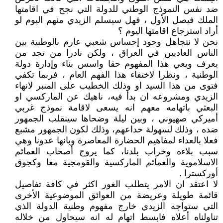
ضد نفس النموذج الوطني للدولة التي نجح في اقامتها
الملك فيصل الأول ، فهل سيسلم الزيدي منهم اليوم لو
أراد استرجاع اقامتها اليوم ؟
نحن لا نتجاهل وجود إحساس شعبي عارم بالوطنية بين
الناس العاديين في العراق ، ولكن نادرا من تجد من
يعرف ويعي هذا المفهوم حقا واسس بناء وإدارة دولة
الوطنية ، ونظرا لاختفاء هذا الفهم العام ، فربما تكفي
فتوى من هذا السيد او وذلك الخطيب على المنبر لانهاء
الزيدي ومشروعه ان بدأ فيه، ناهيك عن الماركسي او
البعثي باتهامه معهم انه يسعى لاقامة نموذج غربي
أميركي صهيوني ، وبين ليلة وضحاها سينقلب الجمهور
ضده ، وذلك لسهولة خداعهم، وذلك لكون الجمهور مشبع
فعلا بالعداء لمفاهيم الحضارة المعاصرة وبانها عدونا وهي
سبب بلاءه وخراب بلدنا، كما يروج أصحاب العمائم
الاسلاموية والعمائم الماركسية والقومجية معا وكجوق
أوركسترا .
لا اعتقد ان الامر يتطلب الغور اكثر في كافة تفاصيل
قائمة طويلة وعريضة من العوائق الموضوعية الأخرى
التي ستواجه الزيدي خارج مفهوم وطنية الدولة الذي
تناولناه أعلاه فابسط اتهام له انه سيحاول من خلاله