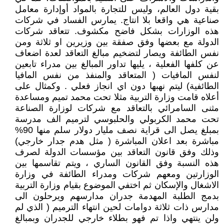
بقية دول العالم، وليس للتجارة بالمواد أوإدارة معامل
صناعية هي واقعا بلا انتاج. يمارس الفساد في شركات
هذه الوزارات بشكل فاضح مكشوف. تتعاقد شركات
الدولة مع بعضها وفق صفقة بين وزيرين او ثلاثة ومن
نفس الطائفة ويصار لتضخيم مبالغ التعاقد لعدة اضعاف
عن كلفها الفعلية ، يليها تداور المبالغ بين مدراء تابعين
لنفس المافيات ( المتعاقد والمنفذ من نفس المافيا
الطائفية) ليتم نهبها دون اي انجاز فعلي . وكمثال على
أعلاه قامت وزارة التربية مثلا تحت محمد تميم ومساعدة
مثنى السامرائي بالتعاقد مع شركات لوزارة الصناعة
تحت محمد الكربولي والحلبوسي لترميم الف مدرسة
بمبلغ يصل الى قراية نصف مليار دولار سلم منها 90%
مباشرة بعد اعلان المباشرة ( مثل هدم جدار خارجي)
وذلك وفق قانون التعاقد بين مؤسسات الدولة لصرف
هذه النسبة وفق القانون الساري ، ويتم تقاسمها بين
الوزارتين ومعهم شركات ومدراء الطائفة في وزارة
الاشغال والإسكان ثم اختفي الموضوع بقيام وزارة التربية
بدمج الطلبة المهدمة جدران مدارسهم ويرحلون الى
مدارس ذات ثلاثة دوامات لحين انتهاء الترميم ( الذي لم
ولن ينتهي واذا تم فهو بطلاء خارجي للجدران وبمبالغ