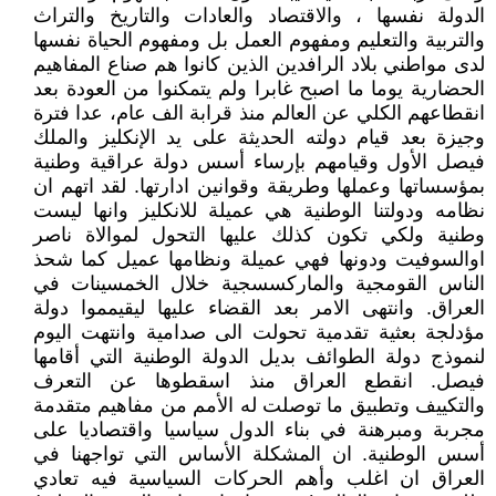
الدولة نفسها ، والاقتصاد والعادات والتاريخ والتراث
والتربية والتعليم ومفهوم العمل بل ومفهوم الحياة نفسها
لدى مواطني بلاد الرافدين الذين كانوا هم صناع المفاهيم
الحضارية يوما ما اصبح غابرا ولم يتمكنوا من العودة بعد
انقطاعهم الكلي عن العالم منذ قرابة الف عام، عدا فترة
وجيزة بعد قيام دولته الحديثة على يد الإنكليز والملك
فيصل الأول وقيامهم بإرساء أسس دولة عراقية وطنية
بمؤسساتها وعملها وطريقة وقوانين ادارتها. لقد اتهم ان
نظامه ودولتنا الوطنية هي عميلة للانكليز وانها ليست
وطنية ولكي تكون كذلك عليها التحول لموالاة ناصر
اوالسوفيت ودونها فهي عميلة ونظامها عميل كما شحذ
الناس القومجية والماركسسجية خلال الخمسينات في
العراق. وانتهى الامر بعد القضاء عليها ليقيمموا دولة
مؤدلجة بعثية تقدمية تحولت الى صدامية وانتهت اليوم
لنموذج دولة الطوائف بديل الدولة الوطنية التي أقامها
فيصل. انقطع العراق منذ اسقطوها عن التعرف
والتكييف وتطبيق ما توصلت له الأمم من مفاهيم متقدمة
مجربة ومبرهنة في بناء الدول سياسيا واقتصاديا على
أسس الوطنية. ان المشكلة الأساس التي تواجهنا في
العراق ان اغلب وأهم الحركات السياسية فيه تعادي