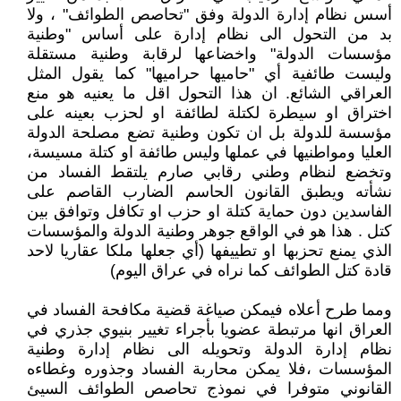
أسس نظام إدارة الدولة وفق "تحاصص الطوائف" ، ولا
بد من التحول الى نظام إدارة على أساس "وطنية
مؤسسات الدولة" واخضاعها لرقابة وطنية مستقلة
وليست طائفية أي "حاميها حراميها" كما يقول المثل
العراقي الشائع. ان هذا التحول اقل ما يعنيه هو منع
اختراق او سيطرة لكتلة لطائفة او لحزب بعينه على
مؤسسة للدولة بل ان تكون وطنية تضع مصلحة الدولة
العليا ومواطنيها في عملها وليس طائفة او كتلة مسيسة،
وتخضع لنظام وطني رقابي صارم يلتقط الفساد من
نشأته ويطبق القانون الحاسم الضارب القاصم على
الفاسدين دون حماية كتلة او حزب او تكافل وتوافق بين
كتل . هذا هو في الواقع جوهر وطنية الدولة والمؤسسات
الذي يمنع تحزبها او تطييفها (أي جعلها ملكا عقاريا لاحد
قادة كتل الطوائف كما نراه في عراق اليوم)
ومما طرح أعلاه فيمكن صياغة قضية مكافحة الفساد في
العراق انها مرتبطة عضويا بأجراء تغيير بنيوي جذري في
نظام إدارة الدولة وتحويله الى نظام إدارة وطنية
المؤسسات ،فلا يمكن محاربة الفساد وجذوره وغطاءه
القانوني متوفرا في نموذج تحاصص الطوائف السيئ