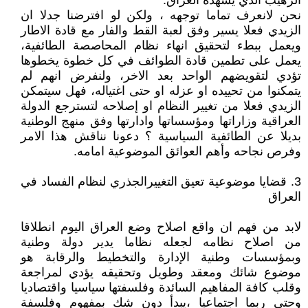
الرهيب الذي يشهده العراق.
نحن لانعرف تماما توجهه ، ولكن لو افترضنا جدلا ان
الزيدي فعلا يسير وفق لعبة القط والفار مع قادة الاطار
ويعمل ببطء لتحقيق انهاء نظام المحاصصة الطائفية،
يعمل على تطمين قادة الطوائف في كل خطوة يخطوها
تؤدي لتقويضهم الواحد بعد الاخر، ولنفرض انهم لم
يتمكنوا من تحييده او عزله او حتى اغتياله، فهل سيتمكن
الزيدي فعلا من تغيير النظام او إصلاحه لتسترجع الدولة
العراقية وزاراتها ومؤسساتها وادارتها وفق منهج الوطنية
بديلا عن الطائفية السياسية ؟ دعونا نناقش هذا الامر
وفرص نجاحه وأهم العوائق الموضوعية امامه.
3. قضايا موضوعية تعيق التغييرالجذري لنظام الفساد في
العراق
لابد من فهم ان واقع اصلاح وضع العراق اليوم انطلاقا
من اصلاح نظامه لجعله نظاما يدير دولة وطنية
وبمؤسسات وطنية الإدارة والتخطيط والرقابة هو
موضوع شائك ومعقد وطويل وتحقيقه يؤدي لمراجعة
وقلب كافة المفاهيم السائدة وفلسفتها سياسيا واقتصاديا
وحتى ربما اجتماعيا ،يبدأ دون شك بمفهوم وفلسفة