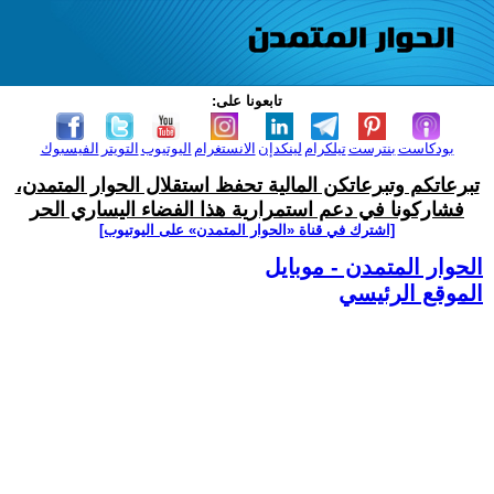
تابعونا على:
بودكاست
بنترست
تيلكرام
لينكدإن
الانستغرام
اليوتيوب
التويتر
الفيسبوك
تبرعاتكم وتبرعاتكن المالية تحفظ استقلال الحوار المتمدن،
فشاركونا في دعم استمرارية هذا الفضاء اليساري الحر
[اشترك في قناة ‫«الحوار المتمدن» على اليوتيوب]
الحوار المتمدن - موبايل
الموقع الرئيسي