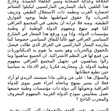
الخلافة وعدالة الصحابة وسير الخلفاء الحميدة. وخارج
هذا التلقين يأتيك اليساريين الماركسيين ليكيلوا الشتائم
لحضارة الغرب ونظمه ذات الاستغلال الطبقي وتزييف
الحريات ولا حقوق لمواطنيها طبعا بوجود الفوارق
الطبقية. ومنه فلا غرابة ان يختفي في المجتمع العراقي
كليا فهم منهج ومفهوم الدولة الوطنية او وطنية
مؤسسات الدولة، وإذا ورد ورفع هذا الشعار في الشارع
السياسي العراقي فهو غالبا للنفاق السياسي خصوصا كما
يمارسه اليسار الماركسي في العراق الذي طالب فيصل
بالحقوق وبالحريات وهو يحمد ما تقوم به الديكتاتوريات
من قمع لها في النظم الاشتراكية. ان الجميع ساهموا وما
زالوا يساهمون في تجهيل المجتمع العراقي بمفهوم
وطنية الدولة بل ومحاربته فكريا رغم الادعاء به سياسيا
حين تطبع خطاباتها.
والسؤال هنا : على مَن وعلى ماذا سيستند الزيدي لو أراد
فعلا ان يسير بمنهج وباتجاه اجراء تغيير بنيوي للدولة
العراقية وتحويلها الى دولة ذات مؤسسات وطنية جميعها
تعمل بمقاييس نموذج الدولة الغربية ،المفهوم المعروف
والمجرب الناجح ؟
اليست هي نفس القوى والتجمعات التي كانت تحرض