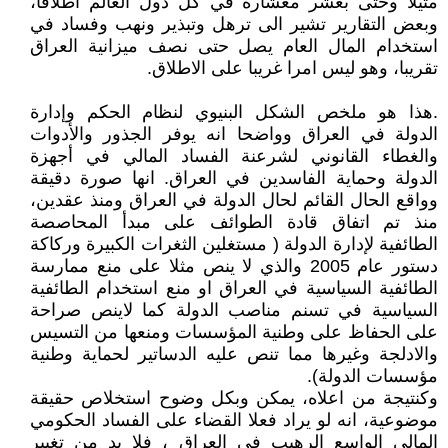
مثيلا وحتى بعشر معشاره في كل دول العالم اطلاقا،
وبعض التقارير تشير الى ترهل وتبذير ونهب وفساد في
استخدام المال العام يصل حتى نصف ميزانية العراق
تقريبا، وهو ليس امرا غريبا على الاطلاق.
.هذا هو ملخص الشكل البنيوي لنظام الحكم وإدارة
الدولة في العراق وواضحا انه يوفر الجذور والأدوات
والغطاء القانوني لشرعنة الفساد المالي في أجهزة
الدولة وحماية الفاسدين في العراق. انها صورة دقيقة
وواقع الحال القائم لحال الدولة في العراق ومنذ عقدين،
منذ تم اتفاق قادة الطوائف على مبدأ المحاصصة
الطائفية لإدارة الدولة ( مستغلين الثغرات الكبيرة وركاكة
دستور عام 2005 والذي لا ينص مثلا على منع ممارسة
الطائفية السياسية في العراق او منع استخدام الطائفية
السياسية في تسنم مناصب الدولة كما لاينص صراحة
على الحفاظ على وطنية المؤسسات ومنعها من التسيس
والادلجة وغيرها مما تنص عليه الدساتير لحماية وطنية
مؤسسات الدولة).
وكنتيجة من اعلاه، يمكن وبكل وضوح استخلاص حقيقة
موضوعية، انه لو يراد فعلا القضاء على الفساد الحكومي
المالي الواسع الرهيب في العراق ، فلا بد من تغيير