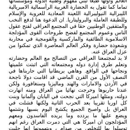
العالم وأولها طبعا تبني مفهوم وطنية الدولة ومؤسساتها
تماما كما تقول به الحضارة الغربية الرأسمالية الامبريالية
الليبرالية النيوليبرالية اللعينة المعادية للعروبة والإسلام
وللطبقة العاملة والبروليتاريا. ان الدعوة هنا لدفع النخب
والمثقفين الوطنيين حقا في المجتمع العراقي لفتح عقول
الناس وعموم المجتمع لفضح طروحات القوى المؤدلجة
الاسلاموية الطائفية والماركسية والقومجية في محاربة
وشعوذة حضارة وفكر العالم المعاصرة الذي تمكنوا من
عزل العراق عنه.
لا بد لمجتمعنا العراقي من التصالح مع العالم وحضارته
وتعلم طرق إدارة دوله ومجتمعاته التي اثبتت علميتها
ونجاحها في الواقع. وهاهي بريطانيا التي حاربناها في
النصف الأول من القرن الماضي قد اقامت دولا ناجحة
في الأردن والامارات والهند وماليزيا وسنغافورة ولكن
عندنا حاربوها وخرجت نهائيا من العراق ومنه انهارت
دولته، ومثلها اميركا التي نجحت في اليابان وألمانيا وبنت
كل اوربا تقريبا بعد الحرب الثانية ولكنها فشلت في
العراق بل واصبح الجميع يكشخ اليوم بسبها وشتمها
ويضع عليها ما يردده وما يريده الفاسدون ومعهم
المؤدلجون ان اميركا هي التي دمرت العراق رغم انهم
توسلوا بها للتخلص من صدام ، ويتهمونها انها جلبت