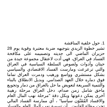
1. حول خلفية المناقشة
تشير خطوة الزيدي بتوجيهه ضربة معتبرة وقوية يوم 28
حزيران الماضي الى جديته وتصميمه على مكافحة
الفساد في العراق، فهي أدت لاعتقال مجموعة جيدة من
حيتان وأدوات ولصوص السلطة السياسية في العراق
والتي ترعرعت ومارست الفساد الاقتصادي والسياسي
بشكل مستشري وواسع ورهيب ودمرت العراق تماما
فوق دماره خلال العهد الصدامي. وبديل الانطلاق بالبناء
والتنمية السريعة لتعويض ما حل بالعراق من دمار وتجويع
ماحق شامل زمن صدام، دخل العراق مرحلة رهيبة
أخرى يمكن دعوتها وبكل دقة "مرحلة نهب المال العام
والافساد المُقَنْوَن سياسيا" ، أي ممارسة الفساد المالي
تحت مظلة القانون . أن تسمية نهب المال العام والفساد