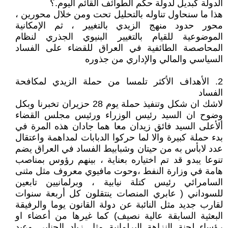
الدولة كبديل لدولة حكم الطوائف القائم اليوم.؟
هذا ما سنحاول تناوله بالتحليل تحت ومن خلال محورين ،
محور حدود منهج الزيدي بالتغيير ، ثم الإمكانية
الموضوعية للقيام بالتغيير البنيوي الجذري لنظام
المحاصصة الطائفية في العراق للقضاء على الفساد
السياسي والمالي والإداري من جذوره
2. الأهداف الأكثر تلمسا من حملة الزيدي لمكافحة
الفساد
لاشك ان شكل وتنفيذ حملة يوم 28 حزيران تخبرنا وبكل
وضوح ان السيد رئيس الوزراء ورئيس مجلس القضاء
ألأعلى السيد فائق زيدان معا هما جادان هذه المرة في
بدء حملة كبيرة والا لما حركوا الدبابات لمداهمة واعتقال
عدد لابأس به من حيتان وشبابيط الفساد في العراق يضم
تنوعا يبدو قد تم اختياره بعناية ، بينهم رؤوس بمناصب
هامة في وزارة النفط ،وحوت مافيوي معروف مثل مثنى
السامرائي رئيس كتلة نيابية ، وبرلمانيين تابعين
للسوداني ( عابري المنصات ينتقلون كل أربعة سنوات
لقارب جديد مثل النائبة عن دولة القانون يوما والرفيقة
البعثية السابقة عالية نصيف) كما غيرها من أعضاء او
رؤساء لجنة النزاهة البرلمانية مثل زياد الجنابي وعبد