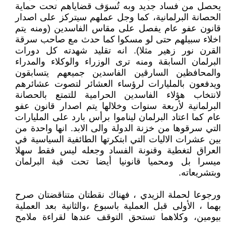
يحصل من فساد جديد وبه تُسوَف قضاياهم تحت حماية
الحصانة البرلمانية، كما وجل عملهم سيتركز على اصدار
قانون عفو عام يفصل على مقاس الفاسدين (ومنه يتم
اخلاء سبيلهم حتى لو مسكوا كما حدث مع صاحب سرقة
القرن نور زهير مثلا). انه تقليد شهدته كل دورات
البرلمان السابقة ومنه ترى الوزراء والوكلاء والمدراء
والمحافظين السارقين الفاسدين جميعهم يتسابقون
ويدفعون بالمليارات لرؤساء العشائر لتصوت عشائرهم
لانتخاب هؤلاء الفاسدين الحرامية للتمتع بالحصانة
البرلمانية لأربعة سنوات وخلالها يتم اصدار قانون عفو
عام كما اعتاد البرلمان ليناموا برأس بارد على المليارات
التي سرقوها من خزنة الدولة والى الابد. انها واحدة من
بين عشرات الاليات التي ابتكرتها الطائفية السياسية في
العراق لتغطية وقنونة الفساد وجعله ليس فقط سهلا
ميسرا بل ومحميا قانونيا أيضا تحت قبة البرلمان
وبتشريعاته.
ورجوعا لحملة الزيدي ، فهناك نقطتان متناقضتان صرح
بهما ، الأولى قبل العملية باسبوع ،والثانية بعد العملية
بيومين، وكلاهما تستحق التوقف عندها لقراءة ملامح