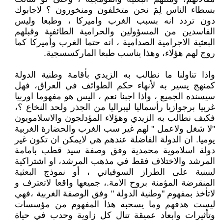
بسطاء الناس لِمَ نحن متخلفون ومنخورون ؟ لاجابوك
دون تردد انه بسبب الغرب واميركا ، وطبعا وليس
الفاسدين من المسؤولين والحرامية الطائفية وقبلهم
البعثية الاجرامية الصدامية ، انه حتما الغرب وأميركا كما
روج لهم هؤلاء، وهذا يناسب طبعا الماركسسجية.
واذا تناولنا ما نطالب به الزيدي بأقامة وطنية الدولة
كمنهج يسير به لأنهاء حكم الطوائف في العراق، فهل
سيسنده الجميع ، واذا اجبنا نعم ، اليس هو مفهوما اوربيا
غربيا برجوازيا رأسماليا ليبراليا من الجذر ولحد النخاع ؟،
فكيف نطالب به الزيدي وهؤلاء المؤدلجون والاسلامويون
"لا شغل ولاعمل " لهم غير سب الغرب والحضارة الغربية
يوميا. ان الدولة الفاضلة عندهم هي لايمكن ان تكون غير
دولة اسلاموية محمدية وفق وصفة سيد قطب بامامة
المرشد والاختلاف فقط في مذهب المرشد، او اشتراكية
لينينية على الطراز السوفياتي ، أو نموذج البعثية
المنقرضة المؤمنة بروح الامة.، جميعها واقعا لاتعترف و
لاتأخذ بمفهوم "وطنية الدولة " وفق الوصفة الغربية ،فهي
ليست هدفهم وما يسحبه هذا المفهوم من مؤسسات
وتأثيرات وابعاد عميقة تنال كل زاوية وحدب في حياة