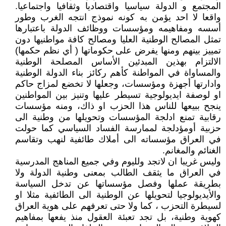
المجتمع و الدولة سياسيا واقتصاديا وثقافيا واجتماعيا.
واقعا لا احد يؤمن به كونه نموذج انتجه الغرب وطور
أسسه ومفاهيمه ومؤسسات ووظائف الدولة باعتبارها
تمثل المصالح الوطنية العليا ومصالح كافة مواطنيها دون
تمييز بينهم ومنها يفرض على حكوماتها ( أي نظم حكمها)
الالتزام بهذين المبدئين الأساس المصلحة الوطنية
والمساواة في المواطنة كأهم ركائز بناء الدولة الوطنية
وادارتها أجهزة ومؤسسات، وجعلها لا تخضع لمزاج حاكم
او لوصفة ايديولوجية تسيطر عليها وتنيز بين المواطنين
ينجح ببيعها للناس هذا الحزب او ذاك، ومنه مؤسسات
رقابية تمنع ادلجة المؤسسات وتحويلها من وطنية الى
حزبية أومؤدلجة لممارسة الفساد السياسي كما حولت
في العراق مؤسساته الى أملاك طائفية لنهب وتقاسم
الغنائم والمغانم.
وليس غريبا ان لاتجد ولليوم وفي جميع المناهج المدرسية
في العراق ما يثقف الطالب بمعنى وطنية الدولة ولا
بطريقة عملها وفصل مؤسساتها عن تدخل السياسة
والأيديولوجيا لتحويلها عن الوطنية الى الطائفية مثلا او
لسيطرة التحزب ، كما ولا حتى تعرفهم على هوية العراق
كهوية وطنية، بل تجد تعبئة العقول منذ يفعها بمفاهيم