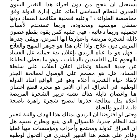
يستحيل ان ينجح من دون اجراء هذا التغيير البنيوي
الجذري للنظام السياسي القائم على إدارة الدولة وفق
محاصصة الطوائف " وعليه فعملية مكافحة الفساد دونها
ستبقى موسمية ومحدودة، وربما تستخدم لأسباب
تجميلية وربما دعائية ، فهي تشبه كمن يقوم بقطع غصون
ذابلة لشجرة مريضة واعتبارها انها المرض، ويبقي جذرها
المريض دون علاج. واذا كان هذا هو جوهر المنهج والعلاج
، فهل هو ما عناه الزيدي بإعلان بدء حملته عل الفساد
بالهجوم على الفاسدين بالدبابات ، وهو ما يعطي انطباعا
عن جدية الحملة وتماثل اعلان انقلاب على سلطة
الفساد، هل. هو مصمم على الوصول لمعالجة الجذر
لإنقاذ حياة الشجرة أعلاه وهو في الواقع انقاذ الدولة
الوطنية في العراق. ام ان الامر هو مجرد قطع اغصان
هنا واغصان ذابلة هناك تشبه تزبير الشجرة المريضة
أعلاه بدل معالجة جذرها لتصبح شجرة زاهرة ناصحة
قابلة للنمو وللحياة.
وحتى لو افترضنا ان الزيدي يمتلك هذا الهدف والنية لتغيير
بنية النظام جذريا، فالسؤال الذي يتبع ويطرح نفسه هل
ان العراق كدولة ومجتمع وأحزاب ومؤسسات مهيأ فعليا
وقادر على هضم هذا التغيير الجذري في التحول لوطنية