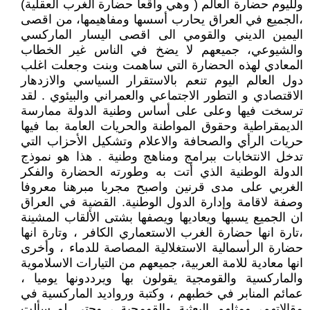
ولليوم حضارة العالم ( وهي واقعا حضارة الغرب العقلية)
،الجميع في العراق يحارب أسسها ومفاهيمها، من اقصى
اليمين الديني والقومي الى اقصى اليسار الماركسي
والشيوعي، جميعهم لا يضخ في الناس غير الخطاب
المعادي لهذه الحضارة التي ساهمت وبنت وجعلت اغلب
دول العالم اليوم تنعم بالاستقرار السياسي والازدهار
الاقتصادي و التطور الاجتماعي والعمراني والبيئوي . لقد
ترسخت فيها وعلى على أساس وطنية الدولة ممارسة
الديمقراطية وحقوق المواطنة والحريات العامة بما فيها
حريات الرأي والصحافة والاعلام وتشكيل الأحزاب التي
تدخل الانتخابات ببرامج ومناهج وطنية . هذا هو نموذج
الدولة الوطنية الذي أتت به وطورته الحضارة والفكر
الغربي على مدى قرنين واصبح مجربا مبرهنا معروفا
وصفة لاقامة وإدارة الدول الوطنية. القضية في العراق
ان الجميع يسبها ويعاديها ويصفها بشتى الألقاب المشينة
،تارة انها حضارة الغرب الاستعماري الكافر ، وتارة انها
حضارة الرأسمالية الاستغلالية المصاصة للدماء ، وأخرى
انها معادية للامة العربية، جميعهم من التيارات الاسلاموية
والماركسية والقومجية يقولون بها ويرددونها يوميا ،
عمائم المنابر في خطبهم ، وكتبة ورواديد الماركسية في
مقالاتهم، ومثلهم البعثية والقومجية ، وحتى لو سألت