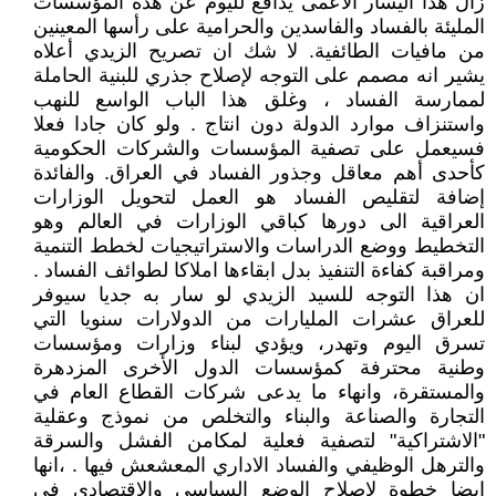
زال هذا اليسار الاعمى يدافع لليوم عن هذه المؤسسات
المليئة بالفساد والفاسدين والحرامية على رأسها المعينين
من مافيات الطائفية. لا شك ان تصريح الزيدي أعلاه
يشير انه مصمم على التوجه لإصلاح جذري للبنية الحاملة
لممارسة الفساد ، وغلق هذا الباب الواسع للنهب
واستنزاف موارد الدولة دون انتاج . ولو كان جادا فعلا
فسيعمل على تصفية المؤسسات والشركات الحكومية
كأحدى أهم معاقل وجذور الفساد في العراق. والفائدة
إضافة لتقليص الفساد هو العمل لتحويل الوزارات
العراقية الى دورها كباقي الوزارات في العالم وهو
التخطيط ووضع الدراسات والاستراتيجيات لخطط التنمية
ومراقبة كفاءة التنفيذ بدل ابقاءها املاكا لطوائف الفساد .
ان هذا التوجه للسيد الزيدي لو سار به جديا سيوفر
للعراق عشرات المليارات من الدولارات سنويا التي
تسرق اليوم وتهدر، ويؤدي لبناء وزارات ومؤسسات
وطنية محترفة كمؤسسات الدول الأخرى المزدهرة
والمستقرة، وانهاء ما يدعى شركات القطاع العام في
التجارة والصناعة والبناء والتخلص من نموذج وعقلية
"الاشتراكية" لتصفية فعلية لمكامن الفشل والسرقة
والترهل الوظيفي والفساد الاداري المعشعش فيها . ،انها
ايضا خطوة لاصلاح الوضع السياسي والاقتصادي في