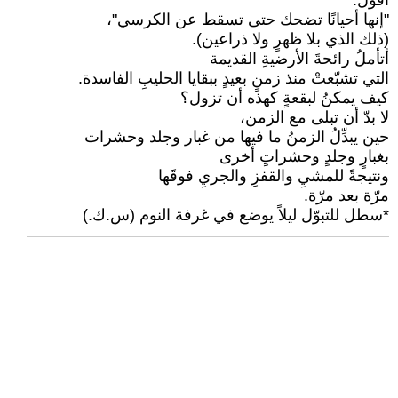
أقول:
"إنها أحيانًا تضحك حتى تسقط عن الكرسي"،
(ذلك الذي بلا ظهرٍ ولا ذراعين).
أتأملُ رائحةَ الأرضيةِ القديمة
التي تشبّعتْ منذ زمنٍ بعيدٍ ببقايا الحليبِ الفاسدة.
كيف يمكنُ لبقعةٍ كهذه أن تزول؟
لا بدّ أن تبلى مع الزمن،
حين يبدِّلُ الزمنُ ما فيها من غبار وجلد وحشرات
بغبارٍ وجلدٍ وحشراتٍ أخرى
ونتيجةً للمشيِ والقفزِ والجريِ فوقَها
مرّة بعد مرّة.
*سطل للتبوّل ليلاً يوضع في غرفة النوم (س.ك.)