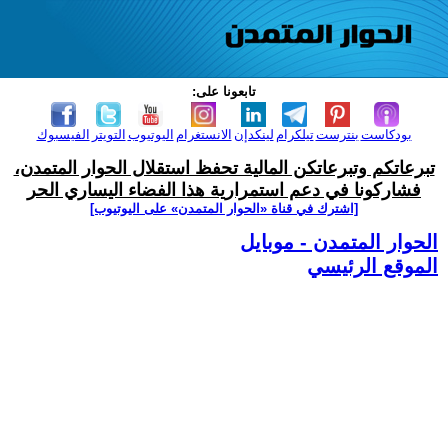
تابعونا على:
بودكاست
بنترست
تيلكرام
لينكدإن
الانستغرام
اليوتيوب
التويتر
الفيسبوك
تبرعاتكم وتبرعاتكن المالية تحفظ استقلال الحوار المتمدن،
فشاركونا في دعم استمرارية هذا الفضاء اليساري الحر
[اشترك في قناة ‫«الحوار المتمدن» على اليوتيوب]
الحوار المتمدن - موبايل
الموقع الرئيسي