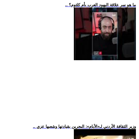
.. ما هو سر علاقة اليهود العرب بأم كلثوم؟
.. وزير الثقافة الأردني لـ«الأيام»: البحرين بقيادتها وشعبها عزي