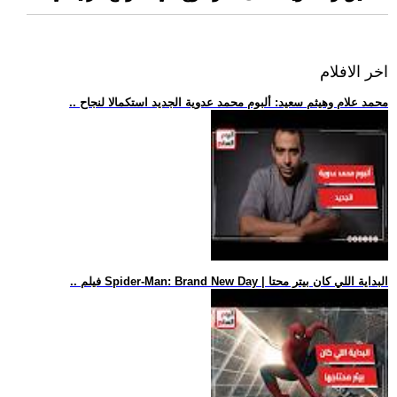
اخر الافلام
.. محمد علام وهيثم سعيد: ألبوم محمد عدوية الجديد استكمالا لنجاح
.. فيلم Spider-Man: Brand New Day | البداية اللي كان بيتر محتا