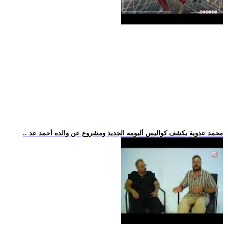
.. محمد عدوية يكشف كواليس ألبومه الجديد ومشروع عن والده أحمد عد