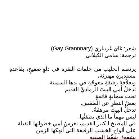
شعر: غاي غريناري (Gay Grannnary)
ترجمة: سامي الكيلاني
يرتطم الحليب من حلمات البقرة في دلوِ صفيحٍ، بقاعدةٍ
مستديرةٍ مهترئة،
وبعلاّقةٍ رقيقةٍ معوجّةٍ في يدها السمينة.
تدخلُ أمي البيتَ الرماديَّ القديم
تحت سحابةٍ قاتمةٍ
بغضّ النظرِ عن الطقس.
تدخلُ البيتَ مرهقةً،
ليس مهماً ما الذي يطفئُها.
في المطبخ الكبير القديم، تغرسُ أمي خطواتِها الثقيلةَ
على ألواحِ الخشب الرقيقة التي أنهكها الزمن
بشقوق شقّها الصقيع