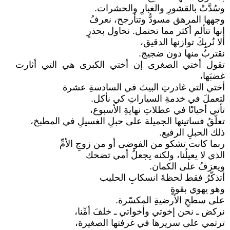
وسُدَّتْ بالقشورِ والغبارِ والحشرات.
وجهها المرهق مسودٌّ وتتأرجح، نعرفُ
إنها تتألم أكثر مما تحتمل. نحاول بحذرٍ
ألا نُربِكَ توازنها الدقيق،
نقتربُ منها دون ضجيج.
تقول أختي الصغرى إن أختي الكبرى هي التي أثارت
غضبَها،
أختي التي غادرتِ البيتَ في السادسةِ عشرة
لتعملَ في خدمةِ السياراتِ كي نأكل.
تأتي أحيانًا في عطلاتِ نهايةِ الأسبوع،
تعلّقُ فساتينها الجميلة على حبلِ الغسيلِ في المطبخ،
ذلك الحبلِ الرفيع.
ربما كانت تشكو من الفوضى أو من زوجِ الأمِّ
الذي لا يعيلُنا، ولكنه يجعلُ أمي تضحك
ويعزفُ على الكمان.
أتذكّرُ فقط لحظةَ انسكابِ الحليب
وهو يهوي بقوةٍ
على سطحِ الأرضيةِ المكسّرة.
نركض ـ نحن إخوتي وأخواتي ـ خلفَ أمِّنا،
ترتمي على سريرها في غرفتها الصغيرة،