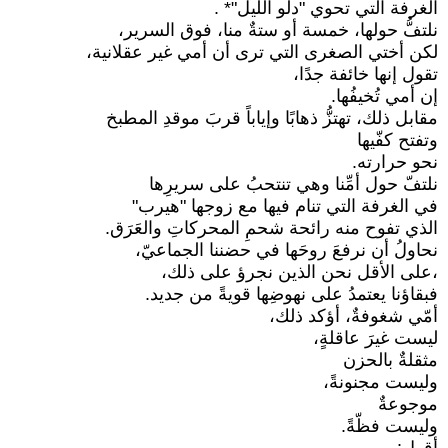
الغرفة التي تحوي "دلو الليل"* .
نلتفُّ حولها، خمسة أو ستةٌ منا، فوق السرير،
لكن أختي الصغرى التي ترى أن أمي غير عقلانية،
تقول إنها خائفة جدًا،
إن أمي تُخيفُها.
مقابل ذلك، تهتزُّ ذهابًا وإياباً قربَ موقدِ المطبخ
وتفتح كفّيها
نحو حرارته.
نلتفّ حول أمِّنا وهي تنتحبُ على سريرِها
في الغرفة التي تنام فيها مع زوجها "هيرب"
الذي تفوح منه رائحة شحمِ المحركاتِ والعَرَق.
نحاولُ أن نرفعَ روحَها في حضننا الجماعيّ،
،على الأقل نحن الذين نجرؤ على ذلك،
فبقاؤنا يعتمدُ على نهوضِها قويةً من جديد.
أمّي شغوفةٌ، أؤكد ذلك،
ليست غيرَ عاقلةٍ،
مثقلةٌ بالحزن
وليست مجنونةً،
موجوعةٌ
وليست فظّةً.