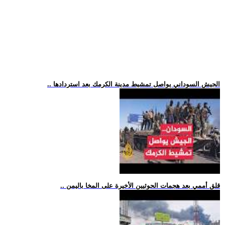
.. الجيش السوداني يواصل تمشيط مدينة الكرمك بعد استردادها
.. قلق أممي بعد هجمات الحوثيين الأخيرة على المخا باليمن