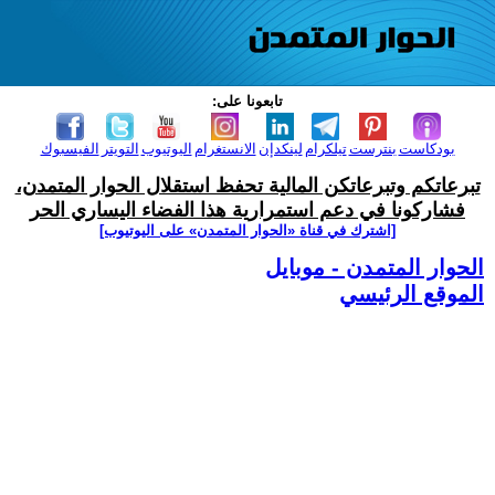
تابعونا على:
بودكاست
بنترست
تيلكرام
لينكدإن
الانستغرام
اليوتيوب
التويتر
الفيسبوك
تبرعاتكم وتبرعاتكن المالية تحفظ استقلال الحوار المتمدن،
فشاركونا في دعم استمرارية هذا الفضاء اليساري الحر
[اشترك في قناة ‫«الحوار المتمدن» على اليوتيوب]
الحوار المتمدن - موبايل
الموقع الرئيسي