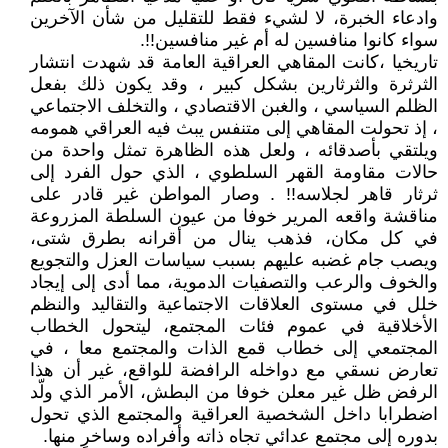
وادعاء الخبرة، لا لشيء فقط للتقليل من شأن الآخرين
سواء كانوا منافسين له أم غير منافسين!!.
تاريخيا ،كانت المقاهي العراقية العامة قد شهدت انتشار
الثرثرة والثرثارين بشكل كبير ، وقد يكون ذلك بفعل
الظلم السياسي ، والغبن الاقتصادي ، والتخلف الاجتماعي
، إذ تحولت المقاهي إلى متنفس يبث فيه العراقي همومه
ويلتقي بأصدقائه ، ولعل هذه الظاهرة تمثل واحدة من
حالات مقاومة القهر السلطوي ، الذي حول الفرد إلى
ثرثار قاهر لجلاسه!! . وصار المواطن غير قادر على
مناقشة واقعه المرير خوفا من عيون السلطة المزروعة
في كل مكان، فذهب ينال من أقرانه بطرق شتى،
ويصب جام غضبه عليهم بسبب سياسات العزل والتجويع
والخوف والرعب والتصفيات الدموية، مما أدى إلى إيجاد
خلل في مستوى العلاقات الاجتماعية والتقاليد والنظم
الأخلاقية في عموم فئات المجتمع، ليتحول الخطاب
المجتمعي إلى خطاب قمع الذات والمجتمع معا ، في
تعارض نسقي مع دواخله الرافضة للواقع، غير أن هذا
الرفض ظل غير معلن خوفا من البطش، الأمر الذي ولّد
اضطرابا داخل الشخصية العراقية والمجتمع الذي تحول
بدوره إلى مجتمع عدائي تجاه ذاته وأفراده وساخرٍ منها.