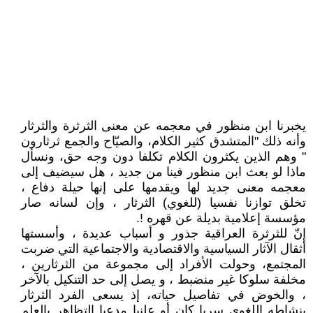
يخبرنا ابن منظور في معجمه عن معنى الثرثرة والثرثار
وأنه ذلك "المتشدق كثير الكلام، والصيّاح والجمع ثرثارون
" وهم الذين يكثرون الكلام تكلفا دون وجه حق، ونسأل
ماذا لو بعث ابن منظور فينا من جديد ، هل سيضيف إلى
معجمه معنى جديد لها ويقدمها على إنها حيلة دفاع ،
تخلق توازنا نفسيا (للغوي) الثرثار ، وإن لسانه صار
مؤسسة إعلامية بديلة عن قهره !.
إنّ للثرثرة العراقية جذور و أسباب عديدة ، وأسستها
أثقال الآثار السياسية والاقتصادية والاجتماعية التي ضربت
المجتمع، وحولت الأفراد إلى مجموعة من الثرثارين ،
مخلفة سلوكا غير منضبط ، و يصل إلى حد التنكيل بالآخر
، والخوض في تفاصيل حياته، إذ يسعى الفرد الثرثار
بنشاطه اللغوي سريا كان أو علنيا مدعيا التظاهر بالعلم