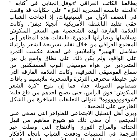
يطالعنا الكاتب العراقي #نوفل_الجنابي في كتابه "
#الحلة عاصمة السخرية المرّة " على حكايات قد وقعت
في النصف الأول من السبعينيات، إذ اجتاحت الشباب
حمّى تقليد الناشطة الأمريكية "آنجيلا ديفز"، وكانت
العلامة الفارقة لهذه الشخصية هي الشعر المنكوش
وسلاسلها ونظاراتها المدورة، فانتقلت هذه المظاهر إلى
المجتمع العراقي من خلال تقليد تسريحة الشعر وارتداء
سلاسل "الهيبيز" والملابس في لحظة عكست التمرد
على الواقع، ولم يكن ذلك على نطاق واسع بل بين
المتمردين من هواة موسيقى البوب المستنكفين من
سماع الموسيقى الشرقية، وكانت العلامة الفارقة التي
تثير حفيظة محترفي الثرثرة والسخرية ملابسهم و ياقات
قمصانهم الطويلة جدا، فما إن تلوح "كرة الشعر
المنكوش" فوق الرأس، حتى يصيح أحدهم من قاع قلبه:
"شوفوووووووه!" لتتوالى التعليقات الساخرة من الشكل
الخارجي على للضحية .
ويرى أهل التحليل الاجتماعي للظواهر التي تطغى على
المجتمع ، أن معنى ذلك هو شيوع مفاهيم من قبيل
الحداثة والمزاج الثوري والانفتاح التي وصلت عبر
الترجمة في الستينيات ودفعت الشباب باتجاه الأفكار