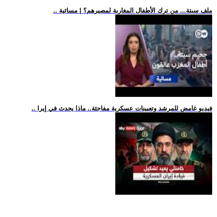
.. ملف سبتة... من ترك الأطفال المغاربة لمصيرهم؟ | مسائية
.. فيديو غامض للمرشد وتعيينات عسكرية مفاجئة.. ماذا يحدث في إيرا