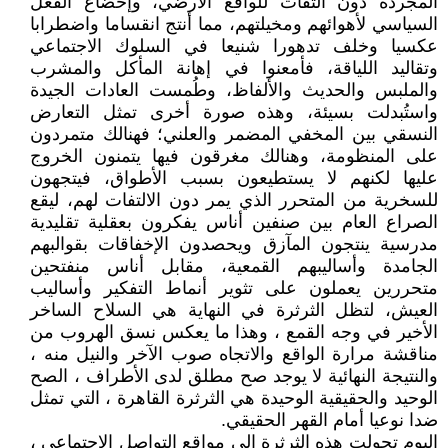
المجردة دون التفات للواقع الأرضي، وإخضاع الفعل
السياسي لأهوائهم ومخيلتهم، مما أنتج انقساما واضطرابا
عكسيا وخلف تدهورا شنيعا في السلوك الاجتماعي
وتقاليد اللياقة، فأمعنوا في إهانة المأكل والمشرب
والملبس والحديث والألفاظ، وطُمست العادات الجيدة
واستُبدلت بسيئة، وهذه صورة أخرى تمثل التعارض
النسقي بين المخفي المضمر والعلني؛ فهنالك متمردون
على المنظومة، وهنالك مغرقون فيها يتمنون الخروج
عليها لكنهم لا يستطيعون بسبب الأطواق، فيتجهون
للسخرية من المتحرر الذي يمر دون الالتفات لهم، ليقع
الصراع العام بين صنفين أناس يفكرون بعقلية تقليدية
مدرسية ينتجون المآزق ويحصدون الإخفاقات بقوالبهم
الجامدة وأساليبهم القمعية، مقابل أناس منفتحين
متحررين يعملون على تثوير أنماط التفكير وأساليب
العيش، لتظل الثرثرة في النهاية هي السلاح الساخر
الأخير في وجه القمع ، وهذا ما يعكس نسق الهروب من
مناقشة مرارة الواقع والاتجاه صوب الآخر والنيل منه ،
والنتيجة النهائية لا يوجد صح مطلق لدى الأطراف ، الصح
الوحيد والحقيقية الوحيدة هي الثرثرة القاهرة ، التي تمثل
ضدا نوعيا أمام القهر الحقيقي.
اليوم تحولت هذه الثرثرة إلى مواقع التواصل الاجتماعي ،