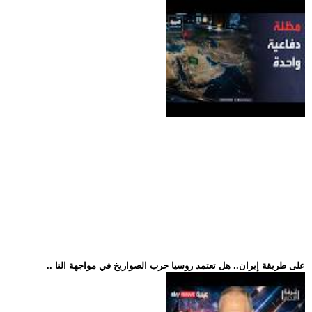
.. على طريقة إيران.. هل تعتمد روسيا حرب الصواريخ في مواجهة النا