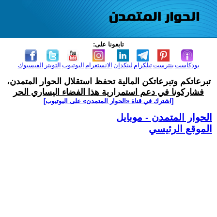
تابعونا على:
بودكاست
بنترست
تيلكرام
لينكدإن
الانستغرام
اليوتيوب
التويتر
الفيسبوك
تبرعاتكم وتبرعاتكن المالية تحفظ استقلال الحوار المتمدن،
فشاركونا في دعم استمرارية هذا الفضاء اليساري الحر
[اشترك في قناة ‫«الحوار المتمدن» على اليوتيوب]
الحوار المتمدن - موبايل
الموقع الرئيسي