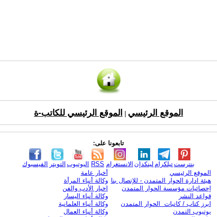
الموقع الرئيسي
الموقع الرئيسي للكاتب-ة
|
تابعونا على:
بنترست
تيلكرام
لينكدإن
الانستغرام
RSS
اليوتيوب
التويتر
الفيسبوك
الموقع الرئيسي
أخبار عامة
هيئة ادارة الحوار المتمدن - للإتصال بنا
وكالة أنباء المرأة
إحصائيات مؤسسة الحوار المتمدن
اخبار الأدب والفن
قواعد النشر
وكالة أنباء اليسار
ابرز كتاب / كاتبات الحوار المتمدن
وكالة أنباء العلمانية
يوتيوب التمدن
وكالة أنباء العمال