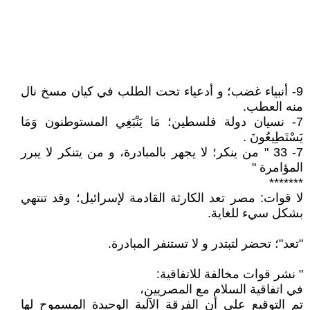
9- أنبياء غضب؛ و أدعياء تحت الطلب في كيان مسخ نال
منه العطب.
7- نسيان دولة فلسطين؛ مَا يَنْبَغِي المستوطنون وَمَا
يَسْتَطِيعُونَ .
7- 33 " من ينكر؛ لا يجهر بالمبادرة، و من يتنكر لا يبرر
المؤامرة "
*******
لا قوات: مصر تعد الكارثة القادمة لإسرائيل؛ وقد تنتهي
بشكل سيء للغاية.
"تعد"؛ تحضر لتبتدر و لا تستنفر المبادرة.
" نشر قوات مخالفة للاتفاقية:
في اتفاقية السلام مع المصريين،
تم التوقيع على أن الفرقة الآلية الوحيدة المسموح لها