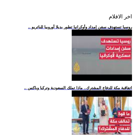
اخر الافلام
.. روسيا تستهدف سفن إمداد وأوكرانيا تطور بديلا أوروبيا للباتريو
.. اتفاقية مكة للدفاع المشترك.. ماذا تملك السعودية وتركيا وباكس