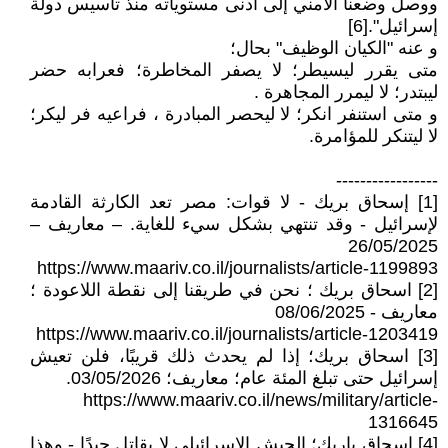
ووصل وضعنا الأمني ​​إلى أدنى مستوياته منذ تأسيس دولة
إسرائيل".[6]
و عنه "الكيان الوظيف" بحال؛
متى يقرر ليسيطر؛ لا يصفر المخاطرة؛ فعرابه حضر
ليبتدر؛ لا ليمرر المجاهرة .
و متى استنفر انكر؛ لا ليحصر المبادرة ، فراعيه فر ليكر؛
لا ليتنكر للمؤامرة.
-----------------
[1] إسحاق بريك - لا قوات: مصر تعد الكارثة القادمة
لإسرائيل - وقد تنتهي بشكل سيء للغاية. – معاريف –
26/05/2025
https://www.maariv.co.il/journalists/article-1199893
[2] اسحاق بريك ؛ نحن في طريقنا إلى نقطة اللاعودة ؛
معاريف - 08/06/2025
https://www.maariv.co.il/journalists/article-1203419
[3] اسحاق بريك؛ إذا لم يحدث ذلك قريبًا، فلن تعيش
إسرائيل حتى تبلغ المئة عام؛ معاريف؛ 03/05/2026.
https://www.maariv.co.il/news/military/article-
1316645
[4] اسحاق باريك؛ الجيش الإسرائيلي لا يقاتل جيدًا - وهذا