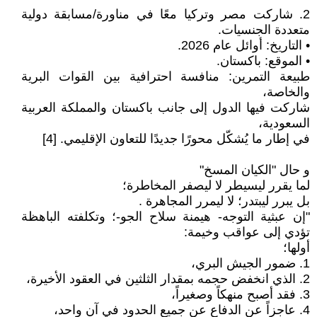
2. شاركت مصر وتركيا معًا في مناورة/مسابقة دولية
متعددة الجنسيات.
• التاريخ: أوائل عام 2026.
• الموقع: باكستان.
طبيعة التمرين: منافسة احترافية بين القوات البرية
والخاصة،
شاركت فيها الدول إلى جانب باكستان والمملكة العربية
السعودية،
في إطار ما يُشكّل محورًا جديدًا للتعاون الإقليمي. [4]
و حال "الكيان المسخ"
لما يقرر ليسيطر لا ليصفر المخاطرة؛
بل يبرر ليبتدر؛ لا ليمرر المجاهرة .
"إن عبثية التوجه- هيمنة سلاح الجو-؛ وتكلفته الباهظة
تؤدي إلى عواقب وخيمة:
أولها؛
1. ضمور الجيش البري،
2. الذي انخفض حجمه بمقدار الثلثين في العقود الأخيرة،
3. فقد أصبح منهكاً وصغيراً،
4. عاجزاً عن الدفاع عن جميع الحدود في آن واحد،