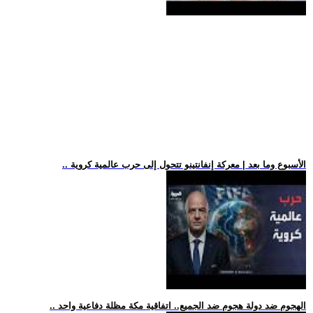
.. الأسبوع وما بعد | معركة إنفانتينو تتحول إلى حرب عالمية كروية
.. الهجوم ضد دولة هجوم ضد الجميع.. اتفاقية مكة مظلة دفاعية واحد