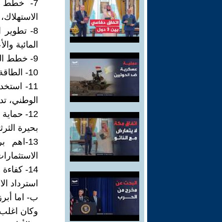
7- خطط إ
الاستهلاك، 
8- تطوير 
المائية وال
9- خطط النقل النهري(( الممرات المائية في العراق، أحجام الشحن))
10- الطاقة وإمدادات الكهرباء ((محطات الطاقة، الشبكات الكهربائية))
11- استخد
الوطني، تد
12- حماي
بحيرة الثرث
13-اهم ب
الاستثمارات
14- كفاءة
استرداد الا
ب- اما أبرز
وكان اغلب الارق