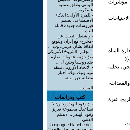
، مؤشرات
اليمني يطلق عملية
عسكرية ...
-
للمرة الأولى: الذكاء
لاحتياجات
الاصطناعي يصمم
فيروسات جديدة قابلة
للتك ...
-
واشنطن تبحث عن
-مخرج- مع إيران وتتوقع
اتفاقاً بشأن هرمز.. وب ...
ارة المياه
-
مجلس الشيوخ الأمريكي
يقرّ حزمة عقوبات صارمة
))
ضد روسيا ويتيح ل ...
حي، تحلية
-
الاتحاد الأوروبي ينتقد
ميتا وتيك توك: أخبار
مضللة عن سبتة
والمعدات،
المزيد.....
كتب ودراسات
لربح، فترة
-
‫-;-وقود الهيدروجين: لا
تساعدك مجموعة تعزيز
وقود الهيدر ... / هيثم
الفقى
la cigogne blanche de
-
la ville des marguerites /