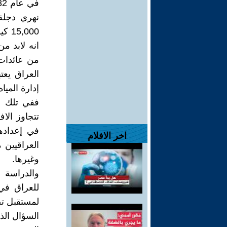
نهري دجلة 
,000
انه لابد م
من عائدات 
العراق يعت
إدارة الميا
تتجاوز ال
في إعداده
اخر الافلام
العراقيين 
وغيرها.
والدراسة 
لمستقبل تصل إلى 10