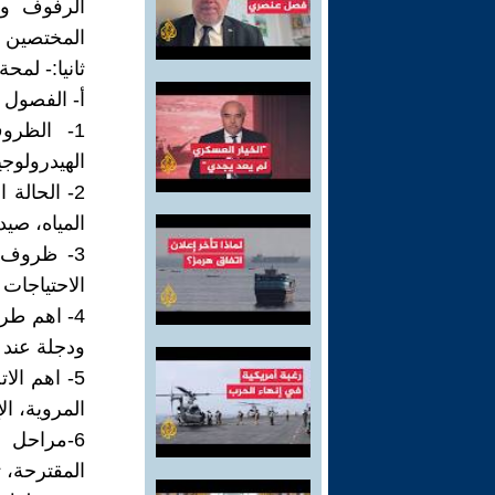
المختصين س
ثانيا:- لم
أ- الفصول 
1- الظرو
الهيدرولوجيا
2- الحالة
المياه، صيد
3- ظروف ا
الاحتياجات 
4- اهم طر
ودجلة عند ا
5- اهم الا
المروية، الإ
6-مراحل 
المقترحة، ت