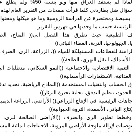
الرفوف ولماذا لم يستفد العراق منها ولو بنس
ؤال ضل يطاردني كلما قرأت صفحات من التقرير العام لهذه 
حة بسيطة ومختصرة عن الدراسة الروسية وما هو هيكلها ومحتواه
الرئيسية حسب ما وجدتها في فهرس التقرير
ف الطبيعية حيث تطرق هذا الفصل الى(( المناخ، الطوب
، الجيولوجيا، التربة، الغطاء النباتي))
 الراهنة للقطاعات المستهلكة للمياه ((، الزراعة، الري، الصرف
 الأسماك، النقل النهري، الطاقة))
لتنمية الاقتصادية والاجتماعية ((النمو السكاني، متطلبات اليد
الغذائية، الاستثمارات الرأسمالية))
ق الحساب والتقنيات المستخدمة ((النماذج الرياضية، تحديد تد
لحدود، تنظيم التدفق، تحلية بحيرة الثرثار))
تجاهات الرئيسية في الإنتاج الزراعي(( الأراضي، الزراعة الديمي
نتاج النباتي، الأسمدة، الثروة الحيوانية))
وخطط تطوير الري والصرف ((الأراضي الصالحة للري، 
وصيات لإزالة ملوحة الأراضي المروية، الاحتياجات المائية المست