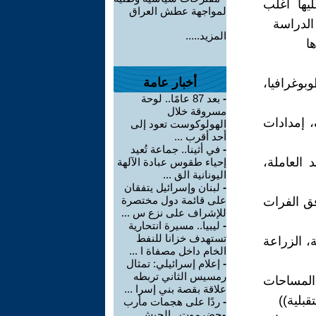
بة 50% ولم يطلع عليها اغلب
لمواجهة عطش العراق
الدراسة
المزيد.....
ا
أخبار عامة
وغرافيا،
-
بعد 87 عامًا.. لوحة
مسروقة خلال
، إمدادات
الهولوكوست تعود إلى
أحد أقرب ...
-
في أثينا.. جماعة تُعيد
 العاملة،
إحياء طقوس عبادة الآلهة
اليونانية الق ...
-
لبنان وإسرائيل يتفقان
على قائمة دول مختصرة
فق الفرات
للإشراف على نزع س ...
-
ليبيا.. مسيرة انتحارية
تستهدف خزانا للنفط
ة، الزراعة
الخام داخل مصفاة ا ...
-
إعلام إسرائيلي: تمثال
رمسيس الثاني تربطه
المساحات
علاقة بقصة بني إسرا ...
قبلية))
-
ردًا على هجمات مأرب
وحضرموت.. الجيش