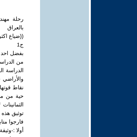
رحلة مهند
بالعراق
((ضياع اكث
ج1
بفضل احد 
من الدراسة
والأراضي ف
نقاط قوتها
حية من مه
الثمانينات
توثيق هذه 
فارجوا متابع
أولا :-وثيق