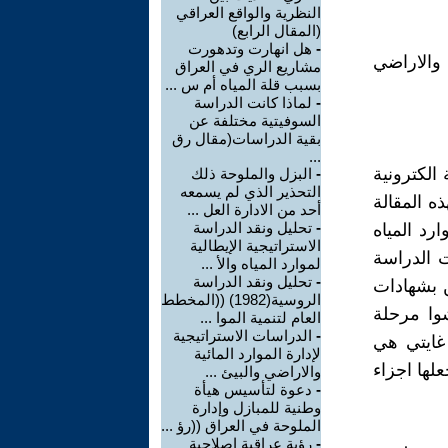
النظرية والواقع العراقي
(المقال الرابع)
-
هل انهارت وتدهورت
والاراضي
مشاريع الري في العراق
بسبب قلة المياه أم س ...
-
لماذا كانت الدراسة
السوفيتية مختلفة عن
بقية الدراسات(مقال رق
...
لكترونية
-
البزل والملوحة ذلك
التحذير الذي لم يسمعه
ه المقالة
أحد من الادارة العل ...
-
تحليل ونقد الدراسة
 موارد المياه
الاستراتيجية الإيطالية
ت الدراسة
لموارد المياه والأ ...
-
تحليل ونقد الدراسة
ن بشهادات
الروسية(1982) ((المخطط
وا مرحلة
العام لتنمية الموا ...
-
الدراسات الاستراتيجية
 غايتي هي
لإدارة الموارد المائية
لها اجزاء
والاراضي والبيئ ...
-
دعوة لتأسيس هيأة
وطنية للمبازل وإدارة
الملوحة في العراق ((رؤ ...
-
رؤية عراقية اصلاحية