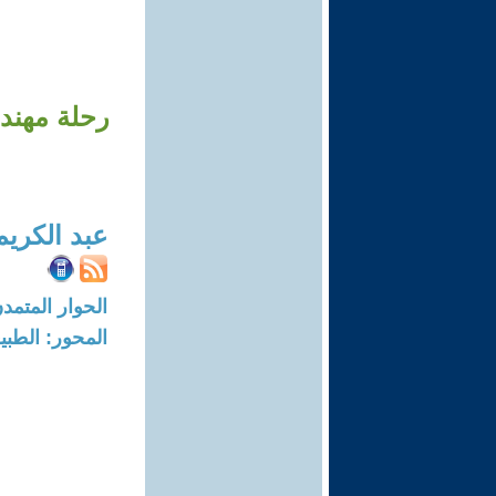
رحلة مهندس
عبد الكر
الحوار المتمدن-العدد: 8725 - 6
المحور: الطبي