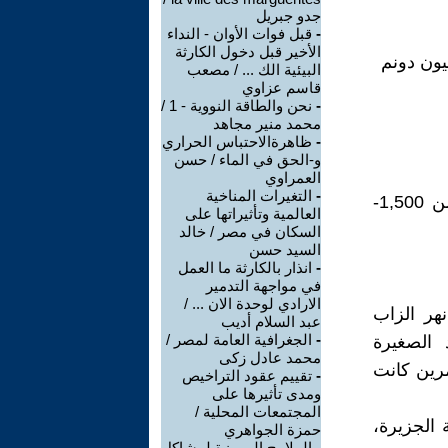
جدو جبريل
-
قبل فوات الأوان - النداء
الأخير قبل دخول الكارثة
البيئية الك ... / مصعب
قاسم عزاوي
-
نحن والطاقة النووية - 1 /
محمد منير مجاهد
-
ظاهرةالاحتباس الحراري
و-الحق في الماء / حسن
العمراوي
-
التغيرات المناخية
8-استثمارات قطاع المياه (مليون دينار عراقي، بأسعار 1977) تقريبا من 1,500-
العالمية وتأثيراتها على
السكان في مصر / خالد
السيد حسن
-
انذار بالكارثة ما العمل
في مواجهة التدمير
الارادي لوحدة الان ... /
هر الزاب
عبد السلام أديب
-
الجغرافية العامة لمصر /
 الصغيرة
محمد عادل زكى
رين كانت
-
تقييم عقود التراخيص
ومدى تأثيرها على
المجتمعات المحلية /
 الجزيرة،
حمزة الجواهري
-
الملامح المميزة لمشاكل