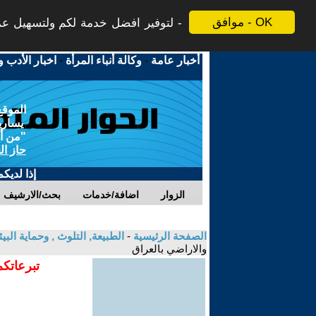
موافق - OK
لتوفير افضل خدمة لكم ولتسهيل عملي
أخبار عامة
-
وكالة أنباء المرأة
-
اخبار الأدب و
الموقع
يسارية
"من أج
حاز ال
إذا لديك
الزوار
اضافة/خدمات
بحث/الارشيف
الصفحة الرئيسية
-
الطبيعة, التلوث , وحماية ال
والاراضي بالعراق
تبرعاتكم