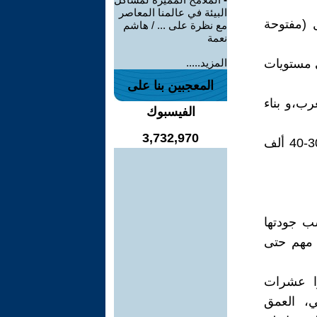
البيئة في عالمنا المعاصر
ات بزل (مفتوحة
مع نظرة على ... / هاشم
نعمة
ثار من 2,500 ملغم/لتر إلى مستويات
المزيد.....
المعجبين بنا على
رب،و بناء
الفيسبوك
3,732,970
6-صيد الأسماك: تطوير مصائد الأسماك الطبيعية والصناعية لتصل إلى 30-40 ألف
عات رئيسية حسب جودتها
ع مهم حتى
جريبي وجمعوا عشرات
ي، العمق