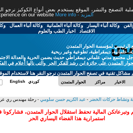
ة التصفح والنشر، الموقع يستخدم بعض أنواع الكوكيز نرجو النق
More info - المزيد
experience on our website
الفن
-
وكالة أنباء اليسار
-
وكالة أنباء العلمانية
-
وكالة أنباء العمال
-
وكا
الاقتصاد
-
اخبار الطب والعلوم
 الرئيسي لمؤسسة الحوار المتمدن
، علمانية، ديمقراطية، تطوعية وغير ربحية
ل مجتمع مدني علماني ديمقراطي حديث يضمن الحرية والعدالة الاجتم
حوار المتمدن على جائزة ابن رشد للفكر الحر والتى نالها أعلام في الفك
م مشاكل تقنية في تصفح الحوار المتمدن نرجو النقر هنا لاستخدام الموقع
كوردي
English
الاخبار
مراكز
الحوار المتمدن
بيئة ونشاط حركات الخضر
-
عبد الكريم حسن سلومي
- رحلة مهندس ري عراق
 وتبرعاتكن المالية تحفظ استقلال الحوار المتمدن، فشاركونا 
استمرارية هذا الفضاء اليساري الحر