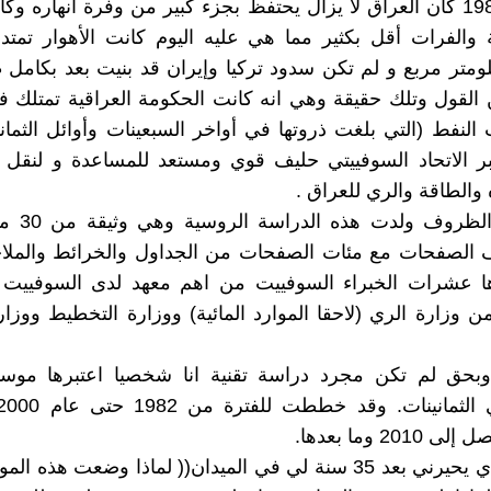
في عام 1982 كان العراق لا يزال يحتفظ بجزء كبير من وفرة أنهاره 
والفرات أقل بكثير مما هي عليه اليوم كانت الأهوار تمتد
15 كيلومتر مربع و لم تكن سدود تركيا وإيران قد بنيت بعد بكامل 
ن القول وتلك حقيقة وهي انه كانت الحكومة العراقية تمتلك 
النفط (التي بلغت ذروتها في أواخر السبعينات وأوائل الثمان
بر الاتحاد السوفييتي حليف قوي ومستعد للمساعدة و لنقل 
ه والطاقة والري للعراق .
ففي تلك الظرو
اف الصفحات مع مئات الصفحات من الجداول والخرائط والمل
ا عشرات الخبراء السوفييت من اهم معهد لدى السوفييت 
من وزارة الري (لاحقا الموارد المائية) ووزارة التخطيط ووزار
وبحق لم تكن مجرد دراسة تقنية انا شخصيا اعتبرها موسو
20 وما بعدها.
السؤال الذي يحيرني بعد 35 سنة لي في الميدان(( لماذا وضعت هذ