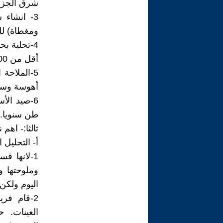
شرق الجزير
ومغطاة) لل
أقل من 1,000 ملغم/لتر، لاستخدامها كمخزون استراتيجي للمياه العذبة.
5-الملاحة
أهوسة وسد
طن سنويا.
ثالثا:- اهم
أ- التحليل 
وملوحتها و
اليوم ولكن
العينات. 