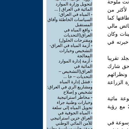
وكانت ملوحة
لتحويل وزارة الموارد
المائية في العراق إ ...
 لأكثر من
-
المياه في العراق:
طاقتها كما
السياسات الخاطئة وآفاق
المستقبل
فائض مالي
-
واقع المياه في
ينات وكان
العراق(التحديات
ومقترحات الحلول)
خبرته في
-
أزمة المياه في العراق-
التشخيص وخيارات
المعالجة
ف ولدت هذه الدراسة الروسية وهي وثيقة من 30 مجلد تقريبا
-
أزمة إدارة الموارد
احق شارك
المائية في
العراق(التشخيص –
ونظرائهم
التحديات – خا ...
-
فشل إدارة المياه
ة الزراعة
ومشاريع الري في العراق:
تشخيص و إصلاح
-
مخاطر استراتيجية
عة مائية
وخيارات وطنية جراء
للعراق في الثمانينات. وقد خططت للفترة من 1982 حتى عام 2000 مع رؤية
تحويل المياه إلى سلعة
-
المياه الجوفية في
العراق خزين استراتيجي
ه الموسوعة في
للأمن المائي الوطني
-
مقترحات سياسية وطنية