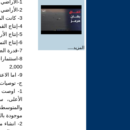
1-الأراضي المروية (صافي) 12.86 مليون دونم
2-الأراضي الديمية 8.05 مليون دونم
3- كانت المساحة الكلية للمحاصيل الموسمية والأشجار المعمرة 22.43 مليون دونم
4-إنتاج القمح (مليون طن/سنة) تقريبا من 6-8
5-إنتاج الأرز (مليون طن/سنة) تقريبا 1.3
6-إنتاج التمور (ألف طن/سنة) 888
المزيد.....
7-قدرة الطاقة الكهرومائية المثبتة تقريبا من 1,500-2,000 MW
2,000
9- اما الاعتماد على الواردات الغذائية 0% اي بمعنى اكتفاء ذاتي
ج- توصيات 
1- اوصت 
الأعلى، س
والمتوسطة 
موجودة بال
2- انشاء 