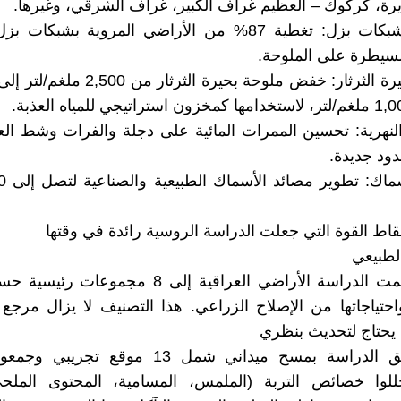
ة، كركوك – العظيم غراف الكبير، غراف الشرقي، وغيرها.
3- انشاء شبكات بزل: تغطية 87% من الأراضي المروية بشبك
سيطرة على الملوحة.
4-تحلية بحيرة الثرثار: خفض ملوحة بحيرة الثر
 النهرية: تحسين الممرات المائية على دجلة والفرات وشط الع
ود جديدة.
 نقاط القوة التي جعلت الدراسة الروسية رائدة في وقتها
الطبيعي
1-لانها قسمت الدراسة الأراضي العراقية إلى 8 مجمو
احتياجاتها من الإصلاح الزراعي. هذا التصنيف لا يزال مرج
 يحتاج لتحديث بنظري
2-قام فريق الدراسة بمسح ميداني شمل 13 موقع ت
حللوا خصائص التربة (الملمس، المسامية، المحتوى الملح