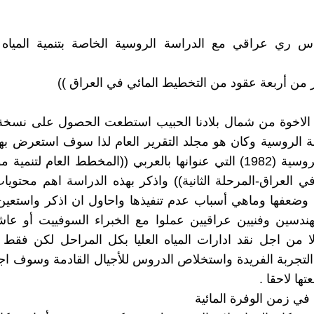
س ري عراقي مع الدراسة الروسية الخاصة بتنمية المياه 
ر من أربعة عقود من التخطيط المائي في العراق ))
الاخوة من شمال بلادنا الحبيب استطعت الحصول على نسخة ا
 الروسية وكان هو مجلد التقرير العام لذا سوف استعرض بهذ
الدراسة الروسية (1982) التي عنوانها بالعربي ((المخطط العام لتنمية
ي العراق-المرحلة الثانية)) واذكر بهذه الدراسة اهم محتويا
 وضعفها وماهي أسباب عدم تنفيذها واحاول ان اذكر واستعي
ندسين وفنيين عراقيين عملوا مع الخبراء السوفييت أو عاش
 لا من اجل نقد ادارات المياه العليا بكل المراحل لكن فقط
التجربة الفريدة واستخلاص الدروس للأجيال القادمة وسوف اجع
تها لاحقا .
ة في زمن الوفرة المائية