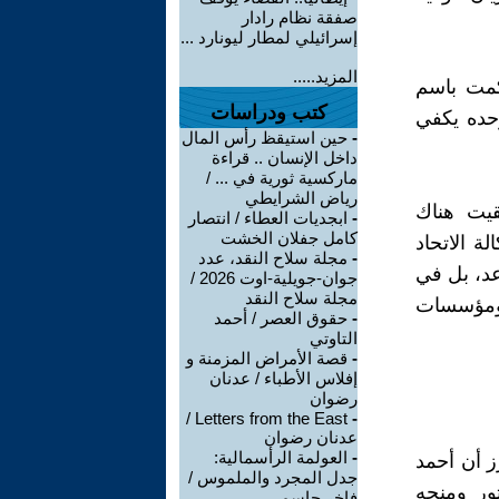
صفقة نظام رادار
إسرائيلي لمطار ليونارد ...
المزيد.....
كمت باسم
كتب ودراسات
وحده يكفي
-
حين استيقظ رأس المال
داخل الإنسان .. قراءة
ماركسية ثورية في ... /
رياض الشرايطي
قيت هناك
-
ابجديات العطاء / انتصار
كامل جفلان الخشت
 الاتحاد
-
مجلة سلاح النقد، عدد
 ليست في الوعد، بل في
جوان-جويلية-اوت 2026 /
مجلة سلاح النقد
ً ومؤسسات
-
حقوق العصر / أحمد
التاوتي
-
قصة الأمراض المزمنة و
إفلاس الأطباء / عدنان
رضوان
Letters from the East /
-
عدنان رضوان
-
العولمة الرأسمالية:
ز أن أحمد
جدل المجرد والملموس /
202، مع تعليق الدستور ومنحه
فاخر جاسم