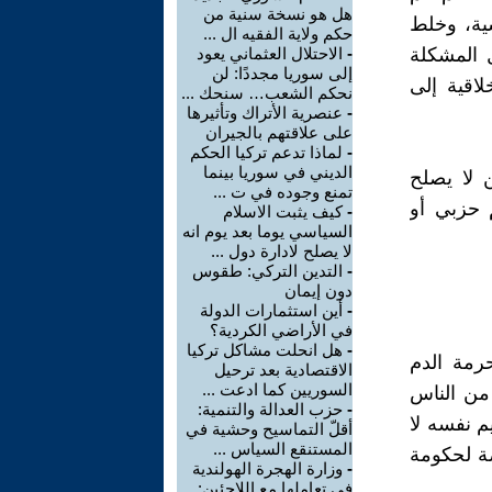
هل هو نسخة سنية من
ية، وخلط
حكم ولاية الفقيه ال ...
 المشكلة
-
الاحتلال العثماني يعود
إلى سوريا مجددًا: لن
اقية إلى
نحكم الشعب… سنحك ...
-
عنصرية الأتراك وتأثيرها
على علاقتهم بالجيران
-
لماذا تدعم تركيا الحكم
الديني في سوريا بينما
ن لا يصلح
تمنع وجوده في ت ...
م حزبي أو
-
كيف يثبت الاسلام
السياسي يوما بعد يوم انه
لا يصلح لادارة دول ...
-
التدين التركي: طقوس
دون إيمان
-
أين استثمارات الدولة
في الأراضي الكردية؟
-
هل انحلت مشاكل تركيا
رمة الدم
الاقتصادية بعد ترحيل
السوريين كما ادعت ...
 من الناس
-
حزب العدالة والتنمية:
م نفسه لا
أقلّ التماسيح وحشية في
المستنقع السياس ...
ة لحكومة
-
وزارة الهجرة الهولندية
في تعاملها مع اللاجئين: