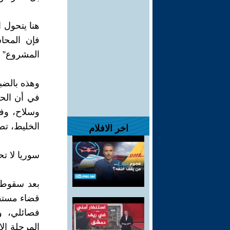
هنا يتحول 
فإن المحا
المشروع” ل
وهذه بالضب
في أن الحك
وسلاح، وفص
الخليط، تص
اخر الافلام
سوريا لا تح
بعد سقوط ن
قضاء مستقل
فصائلي، وع
المرحلة ال