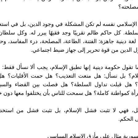
صلحته؟
 الإسلامي نفسه لم تكن المشكلة في وجود الدين، بل في استع
لطة. كل حاكم ظالم تقريبًا وجد فقيهًا يبرر له. وكل سلطان
لغة دينية جاهزة: الفتنة، الطاعة، المصلحة، درء المفاسد، و
ل الدين من قوة تحرير إلى جهاز ضبط اجتماعي.
ا تقول حكومة دينية إنها تطبق الإسلام، يجب ألا نسأل فقط
لام؟ بل نسأل: هل منعت التعذيب؟ هل حمت الأقليات؟ ه
؟ هل قبلت تداول السلطة؟ هل فصلت بين القضاء والس
أة كمواطنة كاملة؟ هل سمحت للناس بأن يختلفوا معها دون
ل، فهي لا تثبت فشل الإسلام، بل تثبت فشل من استخدم
 الحكم.
سورية مثال على مأزق الإسلام السياسي