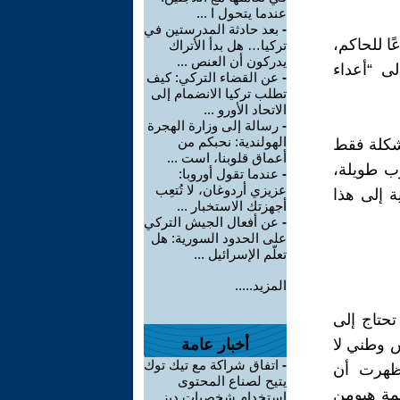
عندما يتحول ا ...
-
بعد حادثة المدرستين في
ا للحاكم،
تركيا… هل بدأ الأتراك
يدركون أن العنص ...
ى “أعداء
-
عن القضاء التركي: كيف
تطلب تركيا الانضمام إلى
الاتحاد الأورو ...
-
رسالة إلى وزارة الهجرة
الهولندية: نحبكم من
مشكلة فقط
أعماق قلوبنا، است ...
رب طويلة،
-
عندما تقول أوروبا:
عزيزي أردوغان، لا تُتعِب
ة إلى هذا
أجهزتك الاستخبار ...
-
عن أفعال الجيش التركي
على الحدود السورية: هل
تعلّم الإسرائيل ...
المزيد.....
تحتاج إلى
 وطني لا
أخبار عامة
-
اتفاق شراكة مع تيك توك
 أظهرت أن
يتيح لصناع المحتوى
ظمة هيومن
استخدام شخصيات ديز ...