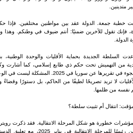
ر متدينين.
ست خطبة جمعة. الدولة عقد بين مواطنين مختلفين. فإذا ح
، فإنك تقول للآخرين ضمنيًا: أنتم ضيوف في وطنكم. وهذا 
 الدولة.
دت السلطة الجديدة بحماية الأقليات والوحدة الوطنية، ب
ة من التهميش تحت حكم ذي طابع إسلامي، كما أشارت وكالة
الأوروبي للجوء في تقريرها عن سوريا في 2025. المشكلة
أقليات لا تريد تصريحًا لطيفًا من الحاكم، بل دستورًا وقضاء
م نفسه من ظلمها.
مؤقت: انتقال أم تثبيت سلطة؟
لمؤشرات خطورة هو شكل المرحلة الانتقالية. فقد ذكرت رويتر
الشرع أُعلن رئيسًا للمرحلة الانتقالية في يناير 5