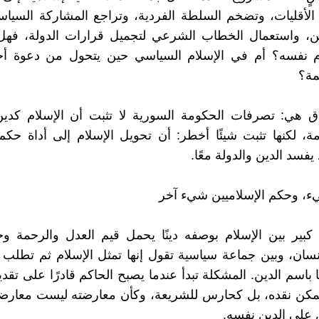
لأقليات، وتضخم السلطة الفردية، وتراجع المشاركة السياس
أمن، واستعمال الخطاب الشرعي لتجميل قرارات الدولة، فهل
م نفسه؟ أم في الإسلام السياسي حين يتحول من دعوة أخل
مة؟
أدق هي: تصرفات الحكومة السورية لا تثبت أن الإسلام كدي
امة، لكنها تثبت شيئًا أخطر: أن تحويل الإسلام إلى أداة حك
فسد الدين والدولة معًا.
ء، وحكم الإسلاميين شيء آخر
بير بين الإسلام بوصفه دينًا يحمل قيم العدل والرحمة وح
نسان، وبين جماعة سياسية تقول إنها تمثل الإسلام ثم تطلب
باسم الدين. المشكلة تبدأ عندما يصبح الحاكم قادرًا على تقدي
كن نقده، بل كحارس للشريعة، وكأن معارضته ليست معارض
على الدين نفسه.