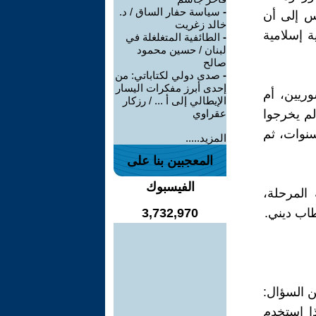
-
سياسة حفار الساق / د.
س إلى أن
خالد زغريت
ة إسلامية
-
الطائفية المتغلغلة في
لبنان / حسين محمود
صالح
-
صدى دولي لكتاباتي: من
إحدى أبرز مفكرات اليسار
وريين، أم
الإيطالي إلى أ ... / رزكار
لم يخرجوا
عقراوي
نوات، ثم
المزيد.....
المعجبين بنا على
الفيسبوك
المرحلة،
طاب ديني.
3,732,970
ن السؤال:
ا استخدم