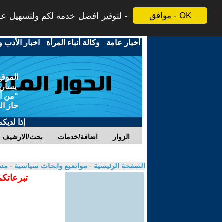
موافق - OK
لتوفير افضل خدمة لكم ولتسهيل عملي
أخبار عامة
-
وكالة أنباء المرأة
-
اخبار الأدب و
الموقع
يسارية
"من أج
حاز ال
إذا لديك
الزوار
اضافة/خدمات
بحث/الارشيف
الصفحة الرئيسية
-
مواضيع وابحاث سياسية
-
منص
تبرعاتكم