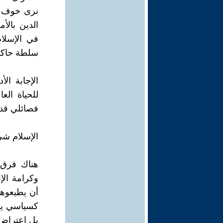
نرى خوف ا
الدين بال
في الإسلا
سلطة حاك
الإجابة ال
للحياة الع
فصائلي قد ي
الإسلام شي
هناك فرق ك
وكرامة الإ
أن يطيعوها 
كسياسي يم
بل اعتراض 