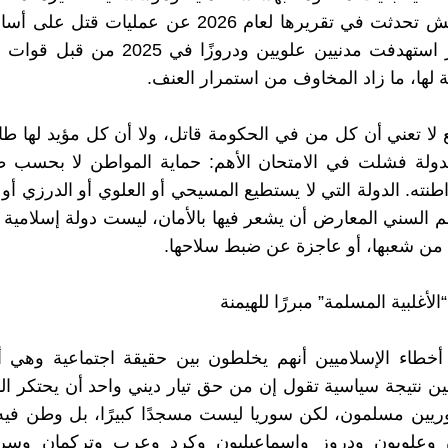
رايتس ووتش تحدثت في تقريرها لعام 2026 عن عمليات قت
بينها مجازر استهدفت مدنيين علويين ودروزًا في
 لها، ما زاد المخاوف من استمرار العنف.
ع لا تعني أن كل من في الحكومة قاتل، ولا أن كل مؤيد لها طائ
دولة فشلت في الامتحان الأهم: حماية المواطن لا بحسب طا
ته. الدولة التي لا يستطيع المسيحي أو العلوي أو الدرزي أو 
 السني المعارض أن يشعر فيها بالأمان، ليست دولة إسلامية عا
 من شعبها، أو عاجزة عن ضبط سلاحها.
لأغلبية المسلمة” مبررًا للهيمنة
طاء الإسلاميين أنهم يخلطون بين حقيقة اجتماعية وهي أن 
ن نتيجة سياسية تقول إن من حق تيار ديني واحد أن يحتكر الد
وريين مسلمون، لكن سوريا ليست مسجدًا كبيرًا، بل وطن في
وعلويون ودروز وإسماعيليون وكرد وعرب وتركمان وسري