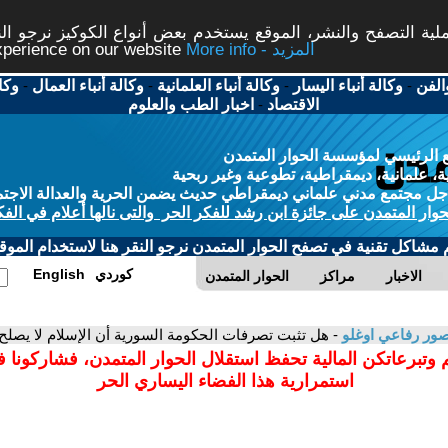
ة التصفح والنشر، الموقع يستخدم بعض أنواع الكوكيز نرجو النق
More info - المزيد
experience on our website
الفن
-
وكالة أنباء اليسار
-
وكالة أنباء العلمانية
-
وكالة أنباء العمال
-
وكا
الاقتصاد
-
اخبار الطب والعلوم
 الرئيسي لمؤسسة الحوار المتمدن
، علمانية، ديمقراطية، تطوعية وغير ربحية
ل مجتمع مدني علماني ديمقراطي حديث يضمن الحرية والعدالة الاجتم
حوار المتمدن على جائزة ابن رشد للفكر الحر والتى نالها أعلام في الفك
م مشاكل تقنية في تصفح الحوار المتمدن نرجو النقر هنا لاستخدام الموقع
كوردي
English
الاخبار
مراكز
الحوار المتمدن
ور رفاعي اوغلو
- هل تثبت تصرفات الحكومة السورية أن الإسلام لا يصلح
 وتبرعاتكن المالية تحفظ استقلال الحوار المتمدن، فشاركونا 
استمرارية هذا الفضاء اليساري الحر