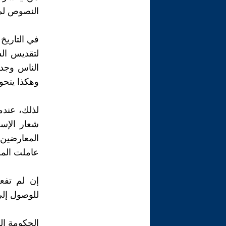
النصوص لم
في التاريخ
لتقديس الس
الناس وجد 
وهكذا يتحو
لذلك، عندم
شعار الإس
المعارضين
عاملت المر
إن لم تفع
للوصول إلى
الحكومة ال