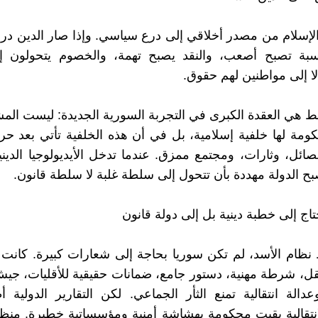
الإسلام من مصدر أخلاقي إلى درع سياسي. وإذا صار الدين درعً
سبة تصبح أصعب، والنقد يصبح تهمة، والخصوم يتحولون إل
ا إلى مواطنين لهم حقوق.
ط هي العقدة الكبرى في التجربة السورية الجديدة: ليست ال
ومة لها خلفية إسلامية، بل في أن هذه الخلفية تأتي بعد ح
ائل، وثارات، ومجتمع ممزق. عندما تدخل الأيديولوجيا الديني
بح الدولة مهددة بأن تتحول إلى سلطة غلبة لا سلطة قانون.
تاج إلى خطبة دينية بل إلى دولة قانون
ظام الأسد، لم تكن سوريا بحاجة إلى شعارات كبيرة. كانت 
، شرطة مهنية، دستور جامع، ضمانات حقيقية للأقليات، جيش
دالة انتقالية تمنع الثأر الجماعي. لكن التقارير الدولية
انتقالية بقيت محكومة بهشاشة أمنية ومؤسساتية خطيرة. من