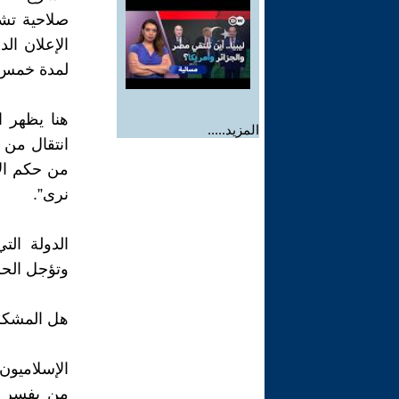
صلاحية تش
الإعلان ال
لمدة خمس س
هنا يظهر ا
المزيد.....
انتقال من 
من حكم ال
نرى”.
الدولة ال
وتؤجل الحر
هل المشكلة
الإسلاميون 
من يفسر ا