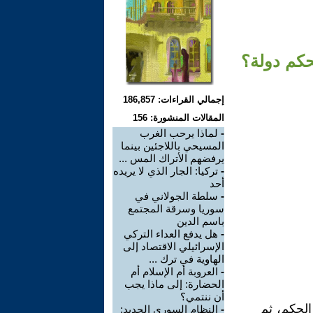
حكم دولة؟
إجمالي القراءات: 186,857
المقالات المنشورة: 156
-
لماذا يرحب الغرب
المسيحي باللاجئين بينما
يرفضهم الأتراك المس ...
-
تركيا: الجار الذي لا يريده
أحد
-
سلطة الجولاني في
سوريا وسرقة المجتمع
باسم الدين
-
هل يدفع العداء التركي
الإسرائيلي الاقتصاد إلى
الهاوية في ترك ...
-
العروبة أم الإسلام أم
الحضارة: إلى ماذا يجب
أن ننتمي؟
الحكم، ثم
-
النظام السوري الجديد: