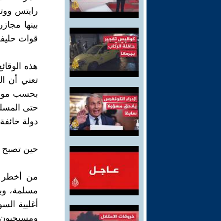
قوات حليفة
هذه الوقائ
تعني أن ال
بحسب مواطن
حتى المسلم
دولة خائفة
حين تصبح “ا
من أخطر أخ
مسلمة، وبي
أغلبية الس
ومسيحيون 