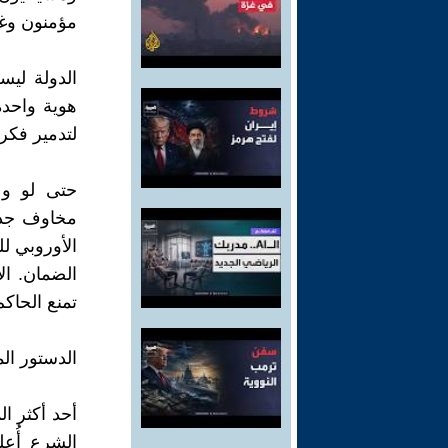
مؤمنون وغي
الدولة لي
هوية واحدة
لتدمير فكرة
حتى لو وع
مخاوف جدي
الضمان. ال
تمنع الحاك
الدستور ال
أحد أكثر ا