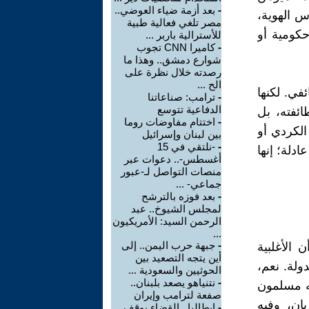
-
بعد أزمة ضياء العوضي..
ل على أساس الهوية،
مصر تلغي فعالية طبية
 2025 من قبل قوات حكومية أو
للأسترالية باربر ...
-
كاميرا CNN تجوب
شوارع دمشق.. وهذا ما
رصدته خلال نظرة على
الح ...
في. لكنها
-
ترامب: صناعاتنا
الدفاعية تتوسع
ئفته، بل
-
اختتام مفاوضات روما
الكردي أو
بين لبنان وإسرائيل
-
-نلتقي في 15
دلة؛ إنها
أغسطس-.. دعوات عبر
منصات التواصل لـ-عبور
جماعي- ...
-
بعد فوزه بالترشح
لمجلس الشيوخ.. عبد
الرحمن السيد: الأمريكيون
...
-
جبهة حرب اليمن.. إلى
الأغلبية
أين يتجه التصعيد بين
ولة. نعم،
الحوثيين والسعودية ...
-
نتنياهو يصعد بلبنان..
ه مسلمون
صفعة لترامب وإيران
ان، وفيه
-
إيطاليا.. القضاء يوقف