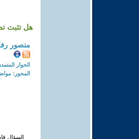
هل تثبت تص
منصور رفا
الحوار المتمدن-العدد: 8725 - 6
المحور: مواض
السؤال قاس