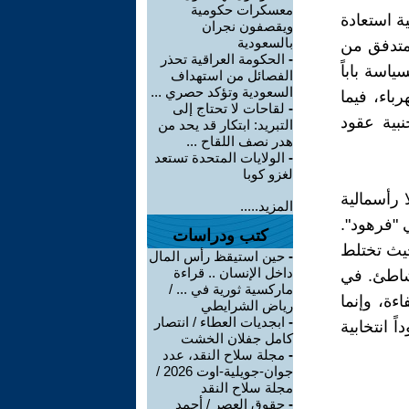
معسكرات حكومية
ة استعادة
ويقصفون نجران
بالسعودية
لمتدفق من
-
الحكومة العراقية تحذر
اسة باباً
الفصائل من استهداف
السعودية وتؤكد حصري ...
باء، فيما
-
لقاحات لا تحتاج إلى
بية عقود
التبريد: ابتكار قد يحد من
هدر نصف اللقاح ...
-
الولايات المتحدة تستعد
لغزو كوبا
 رأسمالية
المزيد.....
 "فرهود".
كتب ودراسات
حيث تختلط
-
حين استيقظ رأس المال
داخل الإنسان .. قراءة
شاطئ. في
ماركسية ثورية في ... /
ءة، وإنما
رياض الشرايطي
-
ابجديات العطاء / انتصار
 انتخابية
كامل جفلان الخشت
-
مجلة سلاح النقد، عدد
جوان-جويلية-اوت 2026 /
مجلة سلاح النقد
-
حقوق العصر / أحمد