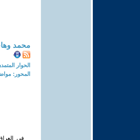
محمد وهاب
الحوار المتمدن-العدد: 8724 - 6
المحور: مواض
في العراق 