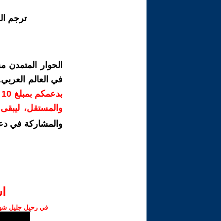
ترجم ال
الحوار المتمدن م
في العالم العربي
ب
والمستقل، ليبقى ص
والمشاركة في دع
ا‫
في رحيل جليل شهبا