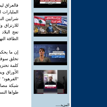
فالعراق لي
المليارات 
شرايين الن
للارتزاق و
تعج البلا
الطاقة التهام
إن ما يحكم
تخلق سوقاً
كلمة تختزن
الأوراق و
"الفرهود" 
شبكة مصالح
طواها النسي
المزيد.....