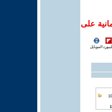
انية على
يبورد
الموبايل