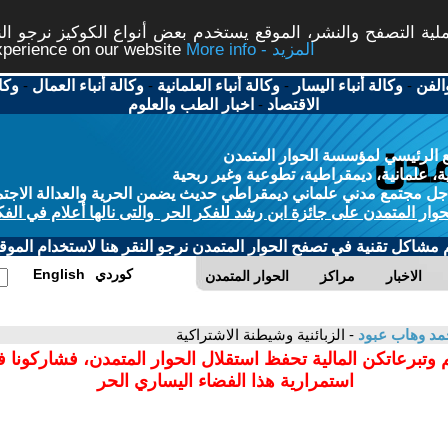
ة التصفح والنشر، الموقع يستخدم بعض أنواع الكوكيز نرجو النق
More info - المزيد
experience on our website
الفن
-
وكالة أنباء اليسار
-
وكالة أنباء العلمانية
-
وكالة أنباء العمال
-
وكا
الاقتصاد
-
اخبار الطب والعلوم
 الرئيسي لمؤسسة الحوار المتمدن
، علمانية، ديمقراطية، تطوعية وغير ربحية
ل مجتمع مدني علماني ديمقراطي حديث يضمن الحرية والعدالة الاجتم
حوار المتمدن على جائزة ابن رشد للفكر الحر والتى نالها أعلام في الفك
م مشاكل تقنية في تصفح الحوار المتمدن نرجو النقر هنا لاستخدام الموقع
كوردي
English
الاخبار
مراكز
الحوار المتمدن
د وهاب عبود
- الزبائنية وشيطنة الاشتراكية
 وتبرعاتكن المالية تحفظ استقلال الحوار المتمدن، فشاركونا 
استمرارية هذا الفضاء اليساري الحر