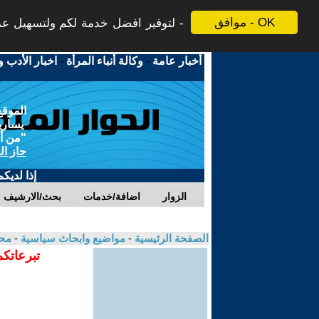
موافق - OK
لتوفير افضل خدمة لكم ولتسهيل عملي
أخبار عامة
-
وكالة أنباء المرأة
-
اخبار الأدب و
الموقع
يسارية
"من أج
حاز ال
إذا لديك
الزوار
اضافة/خدمات
بحث/الارشيف
الصفحة الرئيسية
-
مواضيع وابحاث سياسية
-
محم
تبرعاتكم