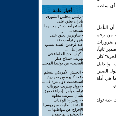
، أي سلطة
أخبار عامة
-
رئيس مجلس الشورى
بإيران يعلق على
-استعراضات- ترامب وما
أن التأمل
يستخد ...
ت من رحم
-
ساويرس يعلّق على
هجوم ترامب ضد
ع ضرورات
عبدالرحمن السيد بسبب
ير ثانياً،
إسرائيل. ...
-
كيف نجح الحلفاء في
لحرة" كان
تهريب -سلاح هتلر
العجيب- من بولندا المحتل
 والدليل
...
خول الصين
-
الجيش الأمريكي يتسلم
دفعة كبيرة من صواريخ
ا هي أداة
استخدمت لأول مرة ف ...
.
-
-وول ستريت جورنال-:
ترامب يأمر بإجراء تحقيق
بشأن تسريب معلوم ...
 حية تولد
-
-رويترز-: الولايات
المتحدة طلبت من روسيا
الإفراج عن مواطنها ...
-
الحوثيون يهاجمون