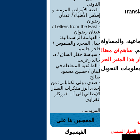
التاوتي
-
قصة الأمراض المزمنة و
Transl
إفلاس الأطباء / عدنان
رضوان
Letters from the East /
-
عدنان رضوان
-
العولمة الرأسمالية:
اعية، والمساواة
جدل المجرد والملموس /
فاخر جاسم
م.
ساهم/ي معنا!
-
سياسة حفار الساق / د.
رار هذا المنبر الحر
خالد زغريت
-
الطائفية المتغلغلة في
معلومات التحويل
لبنان / حسين محمود
صالح
-
صدى دولي لكتاباتي: من
إحدى أبرز مفكرات اليسار
الإيطالي إلى أ ... / رزكار
عقراوي
المزيد.....
المعجبين بنا على
الفيسبوك
الحوار المتمدن