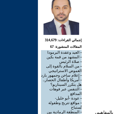
إجمالي القراءات: 314,679
المقالات المنشورة: 67
-
العيد وعقدة البرمودا
-
المشهد من قمة بكين
-
صلاة الرئيس
-
من السلام بالقوة إلى
الغموض الاستراتيجي
-
إعلام ساخن وجمهور بارد
-
أمريكا وأطفال الحصار..
هل يتكرر السيناريو؟
-
التنفس عبر فوهات
المدافع
-
عودة -أبو خليل-
-
مواقع تتربح وطفولة
تُستباح
-
المنطقة الرمادية بين
المفاهيم،