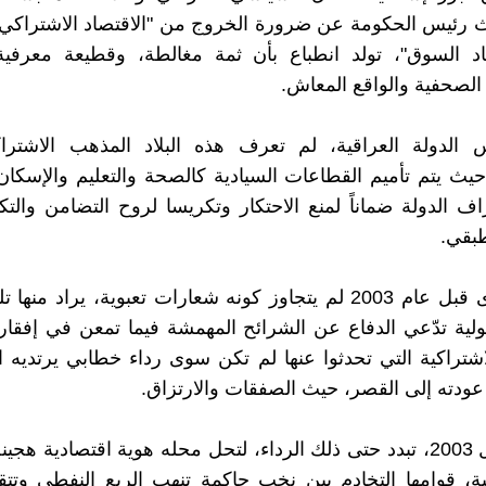
 رئيس الحكومة عن ضرورة الخروج من "الاقتصاد الاشتراكي"
اد السوق"، تولد انطباع بأن ثمة مغالطة، وقطيعة معرفية
الصحفية والواقع المعاش.
 الدولة العراقية، لم تعرف هذه البلاد المذهب الاشتر
حيث يتم تأميم القطاعات السيادية كالصحة والتعليم والإسكان
راف الدولة ضماناً لمنع الاحتكار وتكريسا لروح التضامن والت
طبقي.
كل ما جرى قبل عام 2003 لم يتجاوز كونه شعارات تعبوية، يراد من
لية تدّعي الدفاع عن الشرائح المهمشة فيما تمعن في إفقا
لاشتراكية التي تحدثوا عنها لم تكن سوى رداء خطابي يرتديه ا
عودته إلى القصر، حيث الصفقات والارتزاق.
بعد الاحتلال 2003، تبدد حتى ذلك الرداء، لتحل محله هوية اقتصادية 
عية، قوامها التخادم بين نخب حاكمة تنهب الريع النفطي وت