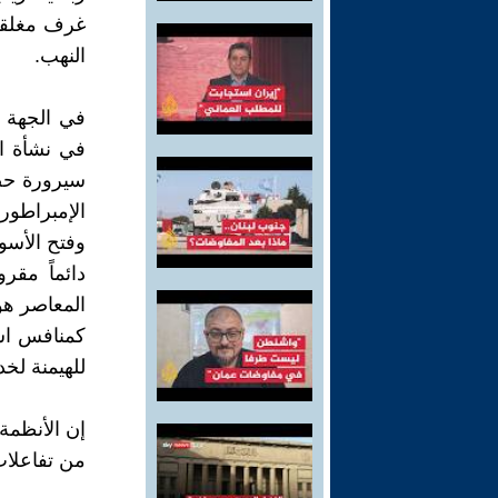
غرف مغلقة،
النهب.
في الجهة ا
في نشأة ا
سيرورة حضا
الإمبراطوري
وفتح الأسوا
دائماً مقر
المعاصر هو
كمنافس است
للهيمنة لخ
إن الأنظمة
من تفاعلات