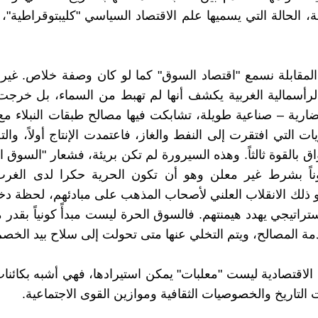
 الحالة التي يسميها علم الاقتصاد السياسي "كليبتوقراطية"
لمقابلة نسمع "اقتصاد السوق" كما لو كان وصفة خلاص. غير 
لرأسمالية الغربية يكشف أنها لم تهبط من السماء، بل خرج
رية – صناعية طويلة، تشابكت فيها مصالح طبقات النبلاء م
ات التي افتقرت إلى النفط والغاز، فاعتمدت الإنتاج أولاً، والتصد
ق بالقوة ثالثاً. وهذه السيرورة لم تكن بريئة، فشعار "السوق ا
وناً بشرط غير معلن وهو أن تكون الحرية حكرا لدى الغرب.
 ذلك الانقلاب العلني لأصحاب المذهب على مبادئهم، لحظة د
راتيجي يهدد هيمنتهم. فالسوق الحرة ليست مبدأً كونياً بقدر م
دمة المصالح، ويتم التخلي عنها متى تحولت إلى سلاح بيد الخصم
 الاقتصادية ليست "معلبات" يمكن استيرادها، فهي أشبه بكائنات
 التاريخ والخصوصيات الثقافية وموازين القوى الاجتماعية.