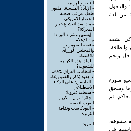
النصر والهزيمة
 والدخول
-
الإبادة المنسية.. مليون
طفل عراقي ضحية
 بين لغة
الحصار الأمريكي
-
ماذا بعد انقشاع غبار
المعركة؟
-
إبستين وشراء البراءة
اكي بشقه
من الإعلام
-
قصة السومريين
 والطاقة،
والمجلس الوزراي
كافل ولجم
للاقتصاد
-
لماذا هذه الكراهية
للشعوب؟
-
انتخابات العراق 2025..
لا جديد يُذكر والقديم يُعاد
ها تلميع صورة
-
القابضون على الذكاء
الاصطناعي
رها وسحق
-
شيطنة فنزويلا
لحاكم، ثم
-
جائزة نوبل.. تكريم
الغرب لنفسه
-
البودكاست وثقافة
الثرثرة
هجينة مشوهة،
المزيد.....
تقاسمه في