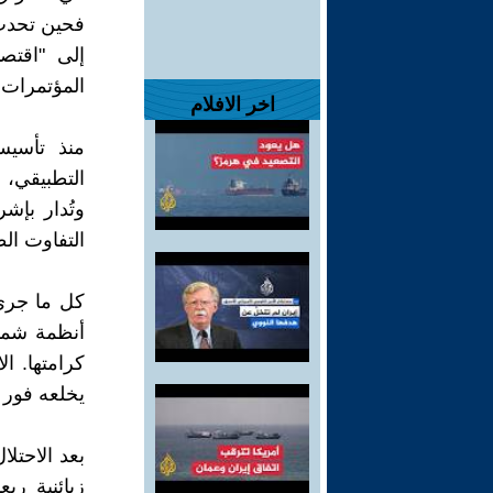
فحين تحدث
إلى "اقتص
المؤتمرات 
اخر الافلام
منذ تأسيس
التطبيقي، 
وتُدار بإش
التفاوت ال
أنظمة شمو
كرامتها. ا
يخلعه فور 
زبائنية ري