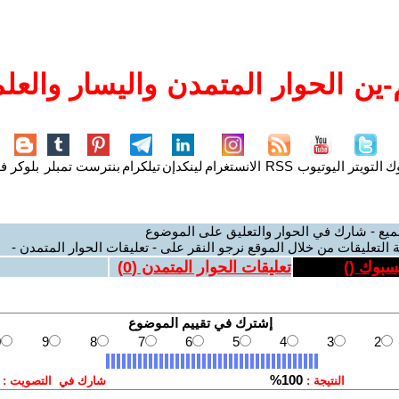
ين الحوار المتمدن واليسار والعلم
وك
التويتر
اليوتيوب
RSS
الانستغرام
لينكدإن
تيلكرام
بنترست
تمبلر
بلوكر
فل
ميع - شارك في الحوار والتعليق على الموضوع
 التعليقات من خلال الموقع نرجو النقر على - تعليقات الحوار المتمدن -
يسبوك (
)
تعليقات الحوار المتمدن (
0
)