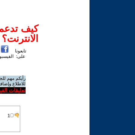
كيف تدعم-
الانترنت؟
تابعونا
على:
الفيسب
رأيكم مهم للج
للاطلاع وإضافة
تعليقات الف