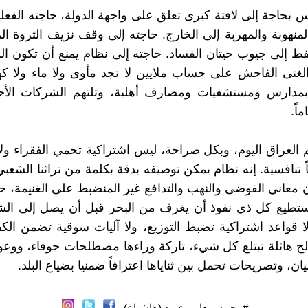
س بحاجة إلى لافتة كبرى تعلق على واجهة الدولة، حاجته الفعلي
المنهوبة والمهربة إلى الخارج. حاجته إلى وقف نزيف الثروة ا
فط إلى جيوب حيتان الفساد. حاجته إلى نظام يمنع أن تكون السي
الغنى الفاحش على حساب ملايين لا تجد مأوى ولا ماء ولا كهر
د بمدارس ومستشفيات ومصارف أهلية، وتلتهم الشركات الأجن
اً.
 العراق اليوم، وبكل صراحة، ليس اشتراكية تحمي الفقراء ولا
 تنافسية. إنه نظام يمكن توصيفه بدقة بكلمة من تراثنا الشعبي
 معاني الفوضى والنهب والتدافع غير المنضبط على الغنيمة، 
يستطيع كل ذي نفوذ أن يغرف من البحر قبل أن يصل إلى ال
لا قواعد اشتراكية تضبط التوزيع، ولا آليات سوقية تضمن الكفا
 هائلة تبتلع كل شيء، تاركة وراءها مصطلحات جوفاء، ووعوداً
ان، وتصريحات تحمل بين ثناياها اعترافاً ضمنيا بضياع البلد.
#محمد_وهاب_عبود (هاشتاغ)