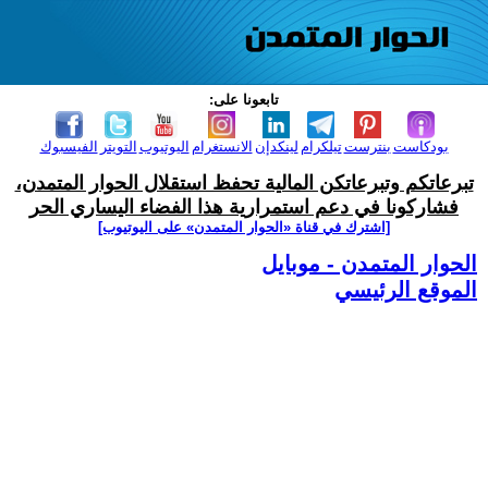
تابعونا على:
بودكاست
بنترست
تيلكرام
لينكدإن
الانستغرام
اليوتيوب
التويتر
الفيسبوك
تبرعاتكم وتبرعاتكن المالية تحفظ استقلال الحوار المتمدن،
فشاركونا في دعم استمرارية هذا الفضاء اليساري الحر
[اشترك في قناة ‫«الحوار المتمدن» على اليوتيوب]
الحوار المتمدن - موبايل
الموقع الرئيسي