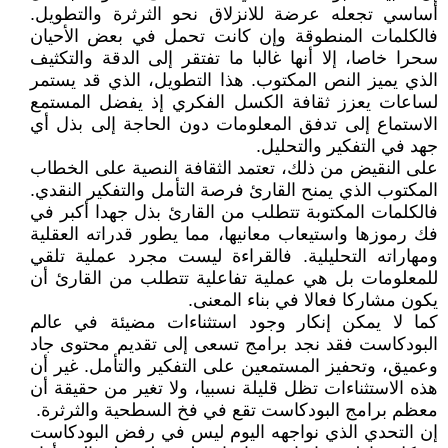
أساسي تجعله عرضة للانزلاق نحو الثرثرة والتطويل.
فالكلمات المنطوقة وإن كانت تحمل في بعض الأحيان
سحرا خاصا، إلا أنها غالبا ما تفتقر إلى الدقة والتكثيف
الذي يميز النص المكتوب. هذا التطويل، الذي قد يستمر
لساعات يعزز ثقافة الكسل الفكري إذ يفضل المستمع
الاستماع إلى تدفق المعلومات دون الحاجة إلى بذل أي
جهد في التفكير والتحليل.
على النقيض من ذلك، تعتمد الثقافة النصية على الخطاب
المكتوب الذي يمنح القارئ فرصة التأمل والتفكير النقدي.
فالكلمات المكتوبة تتطلب من القارئ بذل جهدا أكبر في
فك رموزها واستيعاب معانيها، مما يطور قدراته العقلية
ومهاراته التحليلية. فالقراءة ليست مجرد عملية تلقي
للمعلومات بل هي عملية تفاعلية تتطلب من القارئ أن
يكون مشاركا فعالا في بناء المعنى.
كما لا يمكن إنكار وجود استثناءات مضيئة في عالم
البودكاست فقد نجد برامج تسعى إلى تقديم محتوى جاد
وعميق، وتحفيز المستمعين على التفكير والتأمل. غير أن
هذه الاستثناءات تظل قليلة نسبيا، ولا تغير من حقيقة أن
معظم برامج البودكاست تقع في فخ السطحية والثرثرة.
إن التحدي الذي نواجهه اليوم ليس في رفض البودكاست