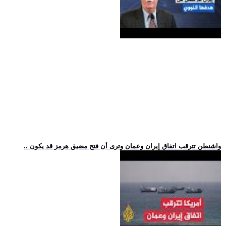
.. واشنطن تترقب اتفاق إيران وعمان وترى أن فتح مضيق هرمز قد يكون