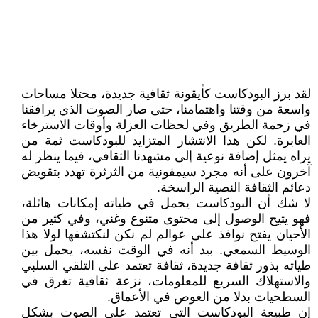
لقد برز البودكاست كأيقونة ثقافية جديدة، محتلا مساحات
واسعة من وقتنا واهتمامنا، حتى صار الصوت الذي يرافقنا
في زحمة الطريق وفي لحظات العزلة وأوقات الاسترخاء
العابرة. لكن هذا الانتشار المتزايد للبودكاست ثمة من
يراه يمثل إضافة نوعية إلى مشهدنا الثقافي، فيما ينظر له
آخرون على أنه مجرد سيمفونية من الثرثرة تهدد بتقويض
دعائم الثقافة النصية الراسخة.
لا شك أن البودكاست يحمل في طياته إمكانات هائلة،
فهو يتيح الوصول إلى محتوى متنوع وغني، وفي كثير من
الأحيان يفتح نوافذ على عوالم لم نكن لنكتشفها لولا هذا
الوسيط السمعي. بيد أنه في الوقت نفسه، يحمل بين
طياته بذور ثقافة جديدة، ثقافة تعتمد على التلقي السلبي
والاستهلاك السريع للمعلومات، نزعة ثقافية تغرق في
السطحيات بدلا من الغوص في الأعماق.
إن طبيعة البودكاست التي تعتمد على الصوت بشكل