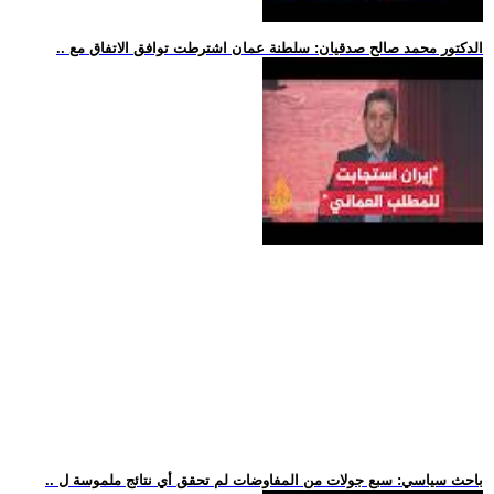
.. الدكتور محمد صالح صدقيان: سلطنة عمان اشترطت توافق الاتفاق مع
.. باحث سياسي: سبع جولات من المفاوضات لم تحقق أي نتائج ملموسة ل