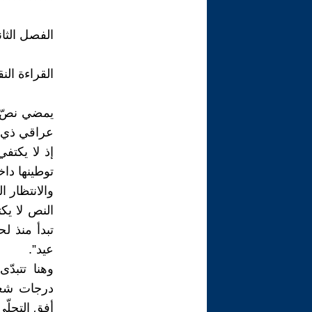
الفصل الثا
القراءة النق
يمضي نصّ ا
عراقي ذي 
إذ لا يكتفي
توطينها داخ
والانتظار ا
النص لا يك
تبدأ منذ ل
عيد”.
وهنا تتبد
درجات شعو
أفق التجلّي