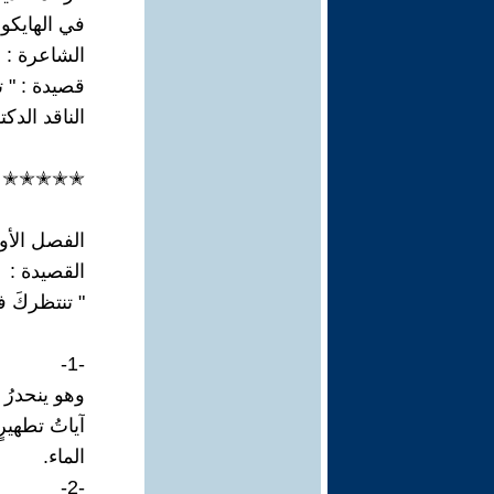
في الهايكو
الشاعرة : 
قصيدة : " ت
الناقد الدك
✭✭✭✭✭
الفصل الأو
القصيدة :
" تنتظركَ ف
-1-
وهو ينحدرُ 
آياتُ تطهيرٍ
الماء.
-2-