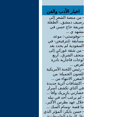
اخبار الأدب والفن
-
من منصة الشعر إلى
رصيف دمشق.. الطفلة
شريفة حاج حسن في
مشهد ي ...
-
-نوفوستي-: موعد
مسابقة -إنترفيجن- في
السعودية لم يحدد بعد
-
من شقة غوركي إلى
متحف الشرق.. أربع
لوحات قاجارية نادرة
تُعرض ...
-
رئيس اللجنة الأمريكية
للفنون الجميلة: من
المقرر الانتهاء من ...
-
اكتشافات أثرية جديدة
في ألتاي تكشف أسرار
حضارتي بازيريك وأفا ...
-
لم يرغب أحد في نيله
خلال عهد بطرس الأكبر..
ما قصة -وسام السك ...
-
حسن بايكر: المؤثر الذي
نقل الرواية الفلسطينية