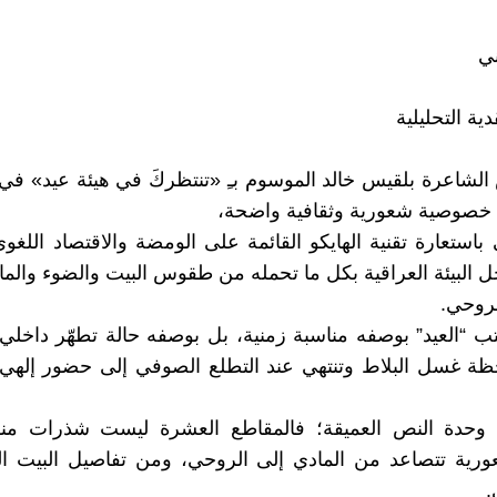
ني
دية التحليلية
لشاعرة بلقيس خالد الموسوم بـِ «تنتظركَ في هيئة عيد» في ب
خصوصية شعورية وثقافية واضحة،
 باستعارة تقنية الهايكو القائمة على الومضة والاقتصاد اللغوي
ل البيئة العراقية بكل ما تحمله من طقوس البيت والضوء والماء
لروحي.
تب “العيد” بوصفه مناسبة زمنية، بل بوصفه حالة تطهّر داخل
حظة غسل البلاط وتنتهي عند التطلع الصوفي إلى حضور إلهي
ّى وحدة النص العميقة؛ فالمقاطع العشرة ليست شذرات من
رية تتصاعد من المادي إلى الروحي، ومن تفاصيل البيت الي
.