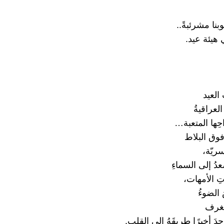
بنا مشرئبةً..
 هيئة عيد.
العيد
 العراقيةُ
احِها المتعبة…
 فوق البلاط
سريّة،
دُ إلى السماءِ
تِ الأمهات،
 الضوءُ
لغرف
َ أخيرًا طريقَهُ إلى القلب.