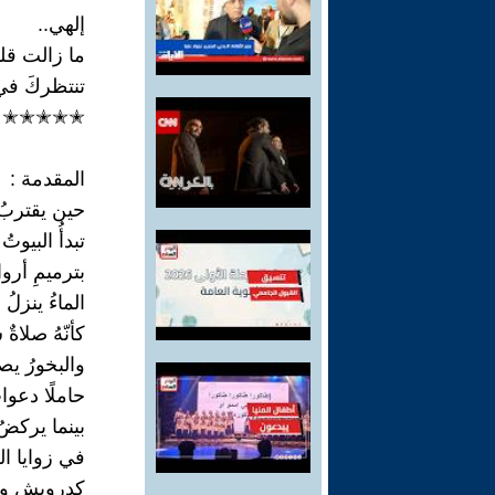
إلهي..
ما زالت قلو
تنتظركَ في
✭✭✭✭✭
المقدمة :
حين يقتربُ 
تبدأُ البيوتُ
بترميمِ أرو
الماءُ ينزلُ
كأنّهُ صلاةٌ 
والبخورُ يصع
حاملًا دعوا
بينما يركضُ
في زوايا ا
كدرويشٍ وجد