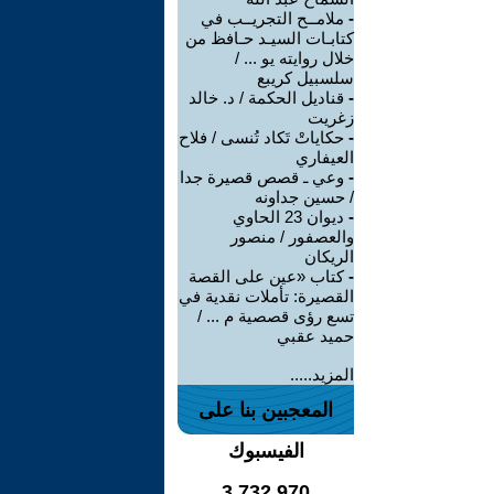
-
ملامــح التجريــب في
كتابـات السيـد حـافظ من
خلال روايته يو ... /
سلسبيل كريبع
-
قناديل الحكمة / د. خالد
زغريت
-
حكاياتْ تَكاد تُنسى / فلاح
العيفاري
-
وعي ـ قصص قصيرة جدا
/ حسين جداونه
-
ديوان 23 الحاوي
والعصفور / منصور
الريكان
-
كتاب «عين على القصة
القصيرة: تأملات نقدية في
تسع رؤى قصصية م ... /
حميد عقبي
المزيد.....
المعجبين بنا على
الفيسبوك
3,732,970