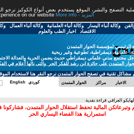
ة التصفح والنشر، الموقع يستخدم بعض أنواع الكوكيز نرجو النق
More info - المزيد
experience on our website
الفن
-
وكالة أنباء اليسار
-
وكالة أنباء العلمانية
-
وكالة أنباء العمال
-
وكا
الاقتصاد
-
اخبار الطب والعلوم
 الرئيسي لمؤسسة الحوار المتمدن
، علمانية، ديمقراطية، تطوعية وغير ربحية
ل مجتمع مدني علماني ديمقراطي حديث يضمن الحرية والعدالة الاجتم
حوار المتمدن على جائزة ابن رشد للفكر الحر والتى نالها أعلام في الفك
م مشاكل تقنية في تصفح الحوار المتمدن نرجو النقر هنا لاستخدام الموقع
كوردي
English
الاخبار
مراكز
الحوار المتمدن
لهايكو العراقي قراءة نقدية
 وتبرعاتكن المالية تحفظ استقلال الحوار المتمدن، فشاركونا 
استمرارية هذا الفضاء اليساري الحر