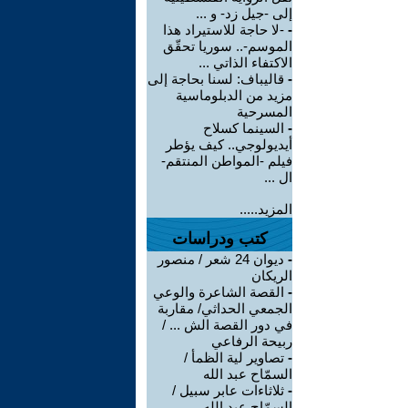
إلى -جيل زد- و ...
-
-لا حاجة للاستيراد هذا
الموسم-.. سوريا تحقّق
الاكتفاء الذاتي ...
-
قاليباف: لسنا بحاجة إلى
مزيد من الدبلوماسية
المسرحية
-
السينما كسلاح
أيديولوجي.. كيف يؤطر
فيلم -المواطن المنتقم-
ال ...
المزيد.....
كتب ودراسات
-
ديوان 24 شعر / منصور
الريكان
-
القصة الشاعرة والوعي
الجمعي الحداثي/ مقاربة
في دور القصة الش ... /
ربيحة الرفاعي
-
تصاوير لية الظمأ /
السمّاح عبد الله
-
ثلاثاءات عابر سبيل /
السمّاح عبد الله