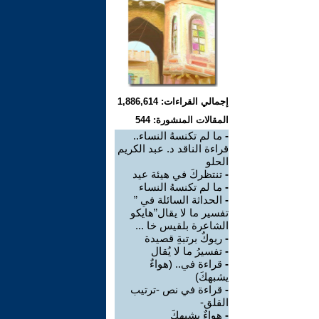
إجمالي القراءات: 1,886,614
المقالات المنشورة: 544
-
ما لم تكنسهُ النساء..
قراءة الناقد د. عبد الكريم
الحلو
-
تنتظركَ في هيئة عيد
-
ما لم تكنسهُ النساء
-
الحداثة السائلة في ”
تفسير ما لا يقال”هايكو
الشاعرة بلقيس خا ...
-
ريوكٌ برتبةِ قصيدة
-
تفسيرُ ما لا يُقال
-
قراءة في.. (هواءٌ
يشبهكَ)
-
قراءة في نص -ترتيب
القلق-
-
هواءٌ يشبهكَ