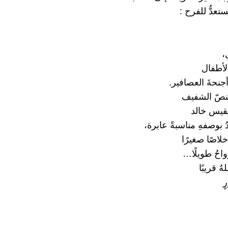
تعدُّ للفرح :
،
لأطفال
أجنحةَ العصافير.
نصّ الشفيف
قيس خالد
دُ بوصفهِ مناسبةً عابرة،
لاصًا صغيرًا
رواحُ طويلًا…
ُ قريبًا
ٍ