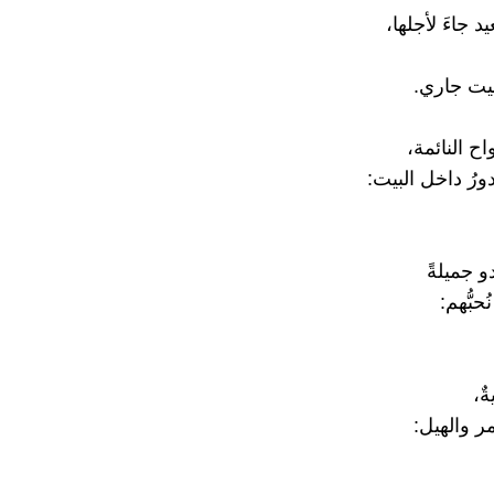
يد جاءَ لأجلها،
يت جاري.
اح النائمة،
رُ داخل البيت:
دو جميلةً
حبُّهم:
ٌ،
مر والهيل: