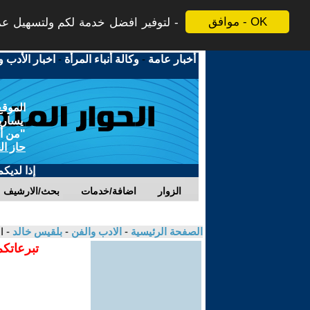
موافق - OK
لتوفير افضل خدمة لكم ولتسهيل عملي
أخبار عامة
-
وكالة أنباء المرأة
-
اخبار الأدب و
الموقع
يسارية
"من أج
حاز ال
إذا لديك
الزوار
اضافة/خدمات
بحث/الارشيف
الصفحة الرئيسية
-
الادب والفن
-
بلقيس خالد
- ا
تبرعاتكم