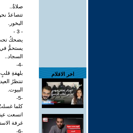
صلاةٌ..
تتصاعدُ نحو
البخور.
- 3 -
يضحكُ تح
يستحمُّ في 
السجاد..
-4-
بلهفةِ قلبٍ 
اخر الافلام
تنتظرُ العيد
البيوت.
-5-
كلما غسلتُ 
اتسعت عينا
غرفة الاستق
-6-