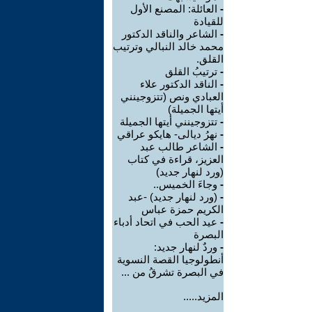
-
العائلة: المصنع الأول
للقيادة
-
الشاعر والناقد الدكتور
محمد خالد النبالي وترتيب
القلق.
-
ترتيبُ القلق
-
الناقد الدكتور علاء
العبادي ونص (تتزوجينني
أيتها الجميلة)
-
تتزوجينني أيتها الجميلة
-
نهرُ ديالى- هايكو عراقي
-
الشاعر طالب عبد
العزيز، قراءة في كتاب
(ورد لنهار جديد)
-
وجاءَ الخميس..
-
(ورد لنهار جديد) -عبد
الكريم حمزة عباس
-
عيد الحب في اتحاد أدباء
البصرة
-
وردٌ لنهار جديد:
أنطولوجيا القصة النسوية
في البصرة تشرقُ من ...
المزيد.....