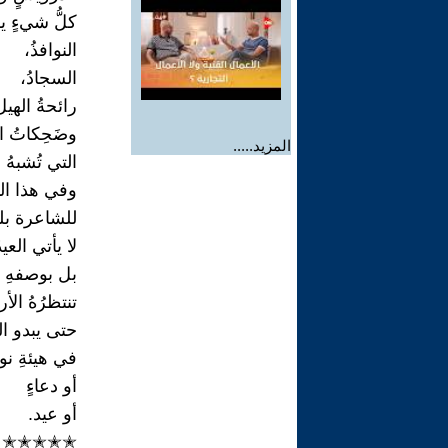
كلُّ شيءٍ يس
النوافذُ،
السجادُ،
رائحةُ الهيل
وضَحِكاتُ ا
المزيد.....
التي تُشبهُ 
وفي هذا ال
للشاعرة بل
لا يأتي العي
بل بوصفهِ خ
تنتظرُهُ الأ
حتى يبدو الله
في هيئةِ نور
أو دعاءٍ
أو عيد.
✭✭✭✭✭