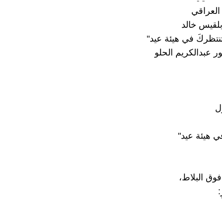
 العراقي
بلقيس خالد
نتظركَ في هيئة عيد"
تور عبدالكريم الحلو
ل
ي هيئة عيد"
فوق البلاط،
: