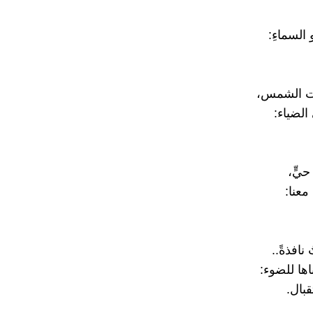
 السماءِ:
ت الشمس،
الضياء:
حيٍّ،
 معنا:
نافذةً..
ها للضوء:
بال.