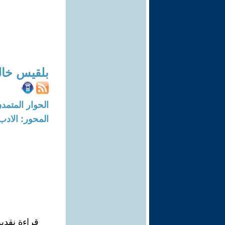
بلقيس خال
الحوار المتمدن-العدد: 8723 - 6
المحور: الادب
قراءة نقدية