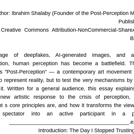
thor: Ibrahim Shalaby (Founder of the Post-Perception
Publis
 Creative Commons Attribution-NonCommercial-Share
B
ge of deepfakes, AI-generated images, and alg
tion, human perception has become a battlefield. Thi
es "Post-Perception" — a contemporary art movement 
o represent reality, but to test the very mechanisms b
 it. Written for a general audience, this essay expla
ew artistic response to the crisis of perception,
 s core principles are, and how it transforms the vie
 spectator into an active participant in a pe
experi
Introduction: The Day I Stopped Trusti