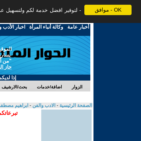
موافق - OK
لتوفير افضل خدمة لكم ولتسهيل عم -
اخبار الأدب و
-
وكالة أنباء المرأة
-
أخبار عامة
الموقع
يسارية
من أجل
حاز ال
إذا لديك
الزوار
اضافة/خدمات
بحث/الارشيف
ابراهيم مصطف
-
الادب والفن
-
الصفحة الرئيسية
تبرعاتكم