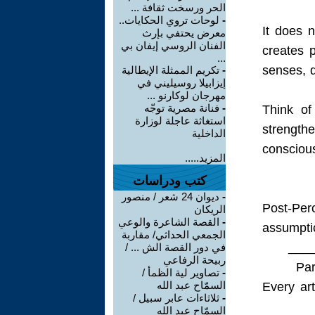
الحر ورسخت ثقافة ...
لوحات تروي الحكايات..
-
It does n
معرض يحتفي بإرث
الفنان الروسي إيفان بي
creates 
...
senses, d
تكريم الممثلة الإيطالية
-
إيزابيلا روسيليني في
مهرجان لوكارنو ...
فنانة مصرية توجّه
-
Think of
استغاثة عاجلة لوزارة
strength
الداخلية
conscious
المزيد.....
كتب ودراسات
ديوان 24 شعر / منصور
-
Post-Per
الريكان
القصة الشاعرة والوعي
-
assumptio
الجمعي الحداثي/ مقاربة
في دور القصة الش ... /
ربيحة الرفاعي
Par
تصاوير لية الظمأ /
-
السمّاح عبد الله
Every ar
ثلاثاءات عابر سبيل /
-
السمّاح عبد الله