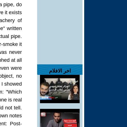
a pipe, do
 it exists?
achery of
e" written
tual pipe.
r-smoke it.
 was never
ed at all?
Seven were
اخر الافلام
object, no
. I showed
m: "Which
one is real?"
d not tell.
own notes.
nt: Post-