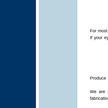
For most 
If your 
• Produc
We are s
fabricat