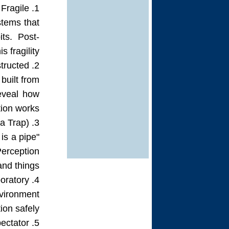
1. Perception is Fragile
stems that
ts. Post-
 fragility.
2. Truth is Constructed
 built from
eveal how
tion works.
3. Language is Power (and a Trap)
is a pipe"
Perception
nd things.
4. Art is a Perceptual Laboratory
nvironment
on safely.
5. The Viewer is a Partner, Not a Spectator