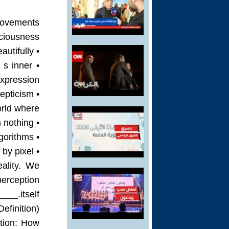
 Movements
ciousness:
• Classical art trusted the eye and aimed to represent reality beautifully.
 s inner
xpression.
• Postmodernism deconstructed meaning and celebrated skepticism.
rld where:
• Images are generated from nothing
• Voices are cloned by algorithms
• Reality itself can be manufactured pixel by pixel
eality. We
ption
itself.________________________________________
efinition)
tion: How