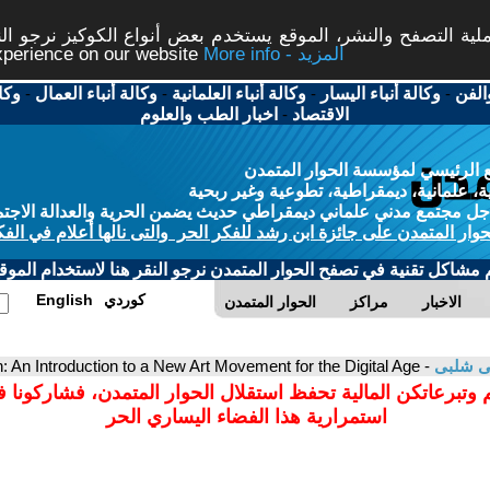
لية التصفح والنشر، الموقع يستخدم بعض أنواع الكوكيز نرجو ال
experience on our website
More info - المزيد
وكا
-
وكالة أنباء العمال
-
وكالة أنباء العلمانية
-
وكالة أنباء اليسار
-
الفن
اخبار الطب والعلوم
-
الاقتصاد
 الرئيسي لمؤسسة الحوار المتمدن
، علمانية، ديمقراطية، تطوعية وغير ربحية
 مجتمع مدني علماني ديمقراطي حديث يضمن الحرية والعدالة الاجتما
حوار المتمدن على جائزة ابن رشد للفكر الحر والتى نالها أعلام في الفك
م مشاكل تقنية في تصفح الحوار المتمدن نرجو النقر هنا لاستخدام الموقع
English
كوردي
الاخبار
مراكز
الحوار المتمدن
- Post-Perception: An Introduction to a New Art Movement for the Digital Age
ى شلبى
 وتبرعاتكن المالية تحفظ استقلال الحوار المتمدن، فشاركونا 
استمرارية هذا الفضاء اليساري الحر