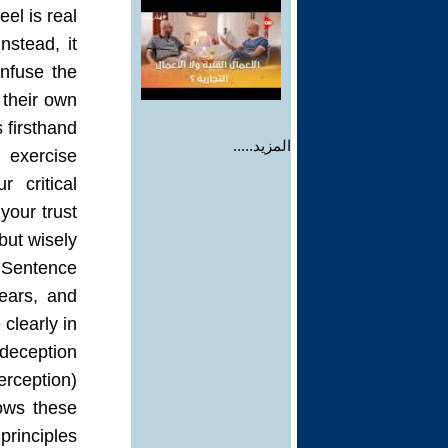
l is real?
nstead, it
onfuse the
 their own
 firsthand.
المزيد.....
 exercise
 critical
your trust
ut wisely.
 Sentence
ears, and
clearly in
______________________________
erception)
ows these
principles: