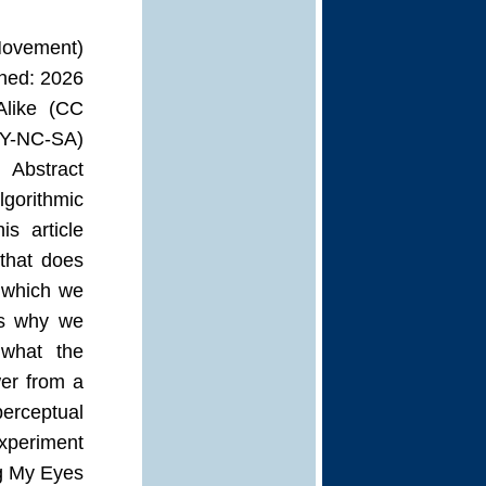
 Movement)
hed: 2026
Alike (CC
Y-NC-SA)
Abstract
orithmic
s article
that does
y which we
ins why we
 what the
wer from a
rceptual
ment.________________________________________
ng My Eyes