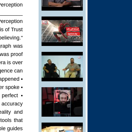
erception.
________
rception?
is of Trust
elieving."
ograph was
was proof.
ra is over.
igence can:
• Generate a photograph of an event that never happened
• Create a video of a person saying words they never spoke
 perfect
accuracy
ality and
ools that
le guides.