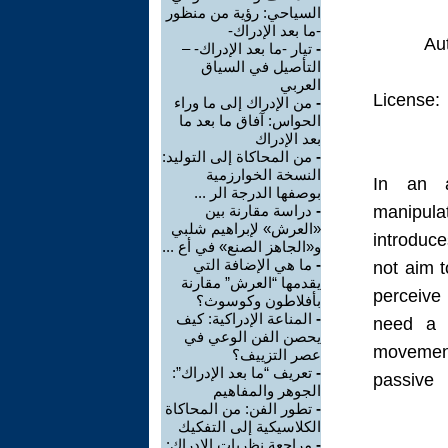
السياحي: رؤية من منظور
-ما بعد الإدراك-
Au
تيار -ما بعد الإدراك- –
-
التأصيل في السياق
العربي
License:
من الإدراك إلى ما وراء
-
الحواس: آفاق ما بعد ما
بعد الإدراك
من المحاكاة إلى التوليد:
-
النسخة الخوارزمية
In an a
بوصفها الدرجة الر ...
دراسة مقارنة بين
-
manipula
«العرش» لإبراهيم شلبي
introduc
و«الجاهز الصنع» في أع ...
ما هي الإضافة التي
-
not aim t
يقدمها “العرش” مقارنة
perceive
بأفلاطون وكوسوث؟
المناعة الإدراكية: كيف
-
need a n
يحصن الفن الوعي في
movement
عصر التزييف؟
تعريف “ما بعد الإدراك”:
-
passive
الجوهر والمفاهيم
تطور الفن: من المحاكاة
-
الكلاسيكية إلى التفكيك
مراجعة نظريات الإدراك:
-