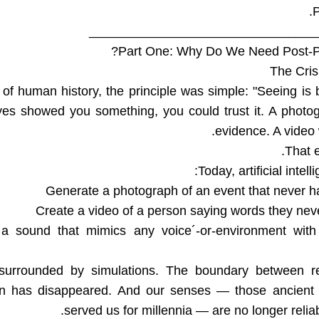
P
________________________________
Part One: Why Do We Need Post-Pe
The Cris
of human history, the principle was simple: "Seeing is b
eyes showed you something, you could trust it. A phot
evidence. A video 
That e
Today, artificial intell
e a sound that mimics any voice´-or-environment with
urrounded by simulations. The boundary between re
ion has disappeared. And our senses — those ancient t
served us for millennia — are no longer reliab