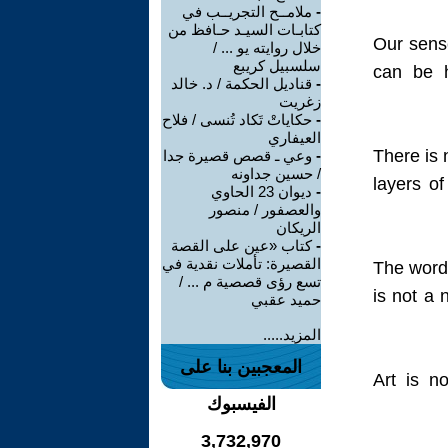
ملامــح التجريــب في
-
كتابـات السيـد حـافظ من
Our sense
خلال روايته يو ... /
سلسبيل كريبع
can be h
قناديل الحكمة / د. خالد
-
زغريت
حكاياتْ تَكاد تُنسى / فلاح
-
العيفاري
There is 
وعي ـ قصص قصيرة جدا
-
/ حسين جداونه
layers o
ديوان 23 الحاوي
-
والعصفور / منصور
الريكان
كتاب «عين على القصة
-
القصيرة: تأملات نقدية في
The word
تسع رؤى قصصية م ... /
is not a 
حميد عقبي
المزيد.....
المعجبين بنا على
Art is no
الفيسبوك
3,732,970