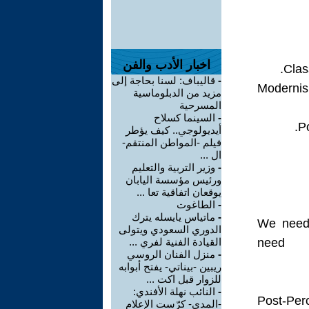
اخبار الأدب والفن
قاليباف: لسنا بحاجة إلى
-
• Moderni
مزيد من الدبلوماسية
المسرحية
السينما كسلاح
-
أيديولوجي.. كيف يؤطر
فيلم -المواطن المنتقم-
ال ...
وزير التربية والتعليم
-
ورئيس مؤسسة اليابان
يوقعان اتفاقية تعا ...
الطاغوت
-
ماتياس يايسله يترك
-
We need 
الدوري السعودي ويتولى
القيادة الفنية لفري ...
need
منزل الفنان الروسي
-
ريبين -بيناتي- يفتح أبوابه
للزوار قبل اكت ...
النائب نهلة الأفندي:
-
Post-Per
-المدى- كرّست الإعلام