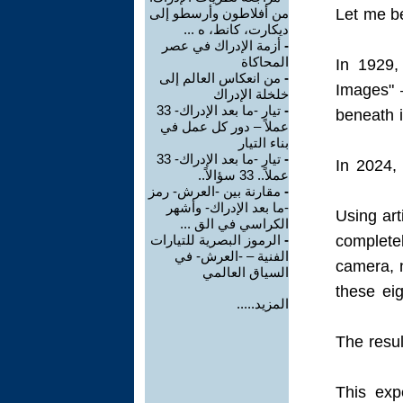
من أفلاطون وأرسطو إلى
Let me be
ديكارت، كانط، ه ...
أزمة الإدراك في عصر
-
المحاكاة
In 1929,
من انعكاس العالم إلى
-
Images" —
خلخلة الإدراك
تيار -ما بعد الإدراك- 33
-
beneath i
عملاً – دور كل عمل في
بناء التيار
تيار -ما بعد الإدراك- 33
-
In 2024, 
عملاً.. 33 سؤالاً..
مقارنة بين -العرش- رمز
-
-ما بعد الإدراك- وأشهر
Using art
الكراسي في الق ...
الرموز البصرية للتيارات
-
completel
الفنية – -العرش- في
camera, n
السياق العالمي
these ei
المزيد.....
The resul
This exp