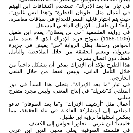
في تيار "ما بعد الإدراك"، تستخدم اكتشافات ابن الهيثم
في أعمال مثل "طوفان القطرة" و"هذا ليس غليون"،
حيث يتم اختبار قابلية البصر للخداع في سياقات معاصرة.
رابعاً: ابن طفيل – الإدراك الداخلي المستقل
في روايته الفلسفية "حي بن يقظان"، يقدم ابن طفيل
(1105-1185) نموذج فريد للإدراك الذي لا يعتمد على
الحواس وحدها. بطل الرواية "حي" يعيش في جزيرة
معزولة، ويتعلم الحقيقة من خلال الملاحظة والتأمل
فقط، دون اتصال بشري.
هذا الطرح يؤكد أن الإدراك يمكن أن يتشكل داخلياً من
خلال التأمل الذاتي، وليس فقط من خلال التلقي
الخارجي.
في تيار "ما بعد الإدراك"، يتجلى هذا المبدأ في دور
المتلقي كـ"شريك" في إنتاج المعنى، وليس مجرد متفرج
سلبي.
أعمال مثل "أرشيف الإدراك" و"ما بعد الطوفان" تدعو
المتلقي إلى المشاركة الفاعلة في بناء الحقيقة، مما
يعكس استلهاماً لرؤية ابن طفيل.
خامساً: ابن عربي – تجاوز الحواس إلى الكشف
في فلسفته الصوفية، يعلي محيي الدين ابن عربي