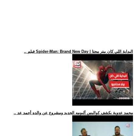
.. فيلم Spider-Man: Brand New Day | البداية اللي كان بيتر محتا
.. محمد عدوية يكشف كواليس ألبومه الجديد ومشروع عن والده أحمد عد