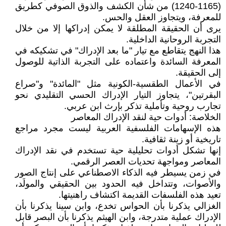
(1165-1240) من شأن الكشف والذوق الصوفي كطريق
للمعرفة، ويتجاوز العقل والحس.
يرى أن الحقيقة المطلقة لا يمكن إدراكها إلا من خلال
التجربة الروحانية الداخلية.
هذا النهج يتقاطع مع تيار "ما بعد الإدراك" في تشكيكه في
المعرفة السائدة واعتماده على التجربة الذاتية للوصول
إلى الحقيقة.
في الأعمال الطقسية-الكونية مثل "المائدة" و"صراع
البقرتين"، يتجاوز التيار الإدراك الحسي التقليدي نحو
تجارب روحية وتأملية تذكر بإرث ابن عربي.
الخلاصة: أدوات حية لنقد الإدراك المعاصر
هذه الإسهامات الفلسفية العربية ليست مجرد مراجع
تاريخية أو زينة ثقافية.
إنها تشكل أدوات تحليلية حية تستخدم في نقد الإدراك
المعاصر ومواجهة تحديات العصر الرقمي.
في زمن يسيطر فيه الذكاء الاصطناعي على إنتاج الصور
والأصوات، وتتداخل فيه الحدود بين الحقيقي والمولَد،
تعيد هذه الفلسفات القديمة اكتشاف راهنيتها.
الغزالي يذكرنا بأن الحواس تخدع، وابن سينا يذكرنا بأن
الإدراك عملية متدرجة، وابن الهيثم يذكرنا بأن البصر قابل