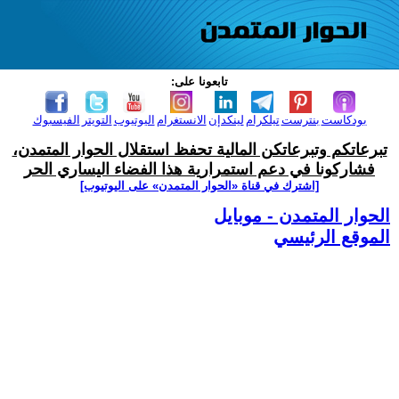
تابعونا على:
بودكاست
بنترست
تيلكرام
لينكدإن
الانستغرام
اليوتيوب
التويتر
الفيسبوك
تبرعاتكم وتبرعاتكن المالية تحفظ استقلال الحوار المتمدن،
فشاركونا في دعم استمرارية هذا الفضاء اليساري الحر
[اشترك في قناة ‫«الحوار المتمدن» على اليوتيوب]
الحوار المتمدن - موبايل
الموقع الرئيسي