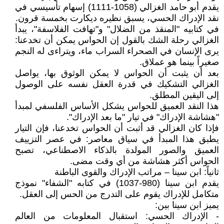
يقدم أبو حامد الغزالي (1058-1111) إسهام تأسيسي في
نقد الإدراك الحسي، يسبق نظيره ديكارت بخمسة قرون.
في كتابيه "المنقذ من الضلال" و"تهافت الفلاسفة"، يبدأ
الغزالي رحلة الشك بالقول إن الحواس يمكن أن تخدعنا:
يرى الإنسان في الصحراء السراب ماء، ويتراءى له النجم
صغيراً بينما هو عملاق.
بعد أن يثبت أن الحواس لا يمكن الوثوق بها، يواصل
الغزالي التشكيك في قدرة العقل نفسه على الوصول
إلى اليقين المطلق.
هذا النقد العميق للحواس يشكل الأساس الفلسفي لمبدأ
"هشاشة الإدراك" في تيار "ما بعد الإدراك".
فإذا كان الغزالي قد أثبت أن الحواس تخدعنا، فإن التيار
يطبق هذا المبدأ في سياق معاصر: في عصر التزييف
العميق والصور المولدة بالذكاء الاصطناعي، تصبح
الحواس أكثر هشاشة من أي وقت مضى.
ثانياً: ابن سينا – مراتب الإدراك والقوى الباطنة
يقدم ابن سينا (980-1037) في كتابه "الشفاء" نموذج
متكامل للإدراك يقوم على التدرج من الحس إلى العقل.
يميز ابن سينا بين:
- الإدراك الحسي: استقبال المعلومات من العالم