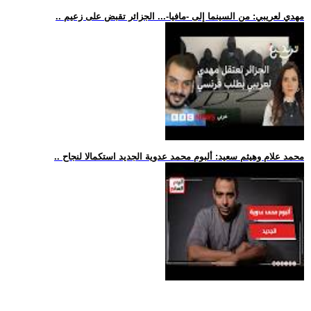
.. مهدي لعريبي: من السينما إلى -مافيا-... الجزائر تقبض على زعيم
.. محمد علام وهيثم سعيد: ألبوم محمد عدوية الجديد استكمالا لنجاح