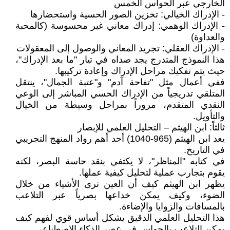
الخارجي عبر الحواس الخمس
- الإدراك الخيالي: تخزين الصور الحسية واستحضارها
- الإدراك الوهمي: إدراك معاني غير محسوسة (كالمحبة
والعداوة)
- الإدراك العقلي: تجريد المعاني والوصول إلى المعقولات
هذا النموذج المتدرج يجد صداه في تيار "ما بعد الإدراك"،
حيث يتم تفكيك مراحل الإدراك وإعادة تركيبها.
ففي أعمال مثل "تفاحة آدم" و"عتبة الجمال"، ينتقل
المتلقي تدريجياً من الإدراك الحسي المباشر إلى الوعي
النقدي المتقدم، مروراً بمراحل وسيطة من الخيال
والتأويل.
ثالثاً: ابن الهيثم – التحليل العلمي للإبصار
يعد ابن الهيثم (965-1040) أحد أهم رواد المنهج التجريبي
في التاريخ.
في كتابه "المناظر"، لا يكتفي بنقد حاسة البصر، لكنه
يقوم بتجارب عملية لتحليل كيفية عملها.
يظهر ابن الهيثم كيف أن العين ترى الأشياء من خلال
الضوء، وكيف يمكن خداعها بصرياً عبر التلاعب
بالمسافات والزوايا والإضاءة.
هذا التحليل العلمي الدقيق يشكل أساس قوي لفهم كيف
يمكن التلاعب بالحواس في عصر الذكاء الاصطناعي.