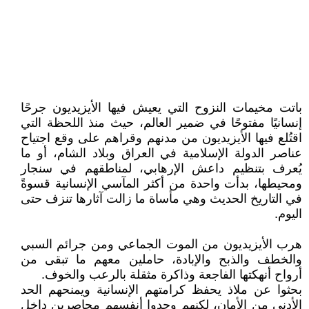
باتت مخيمات النزوح التي يعيش فيها الأيزيديون جرحًا
إنسانيًا مفتوحًا في ضمير العالم، حيث منذ اللحظة التي
اقتُلع فيها الأيزيديون من مدنهم وقراهم على وقع اجتياح
عناصر الدولة الإسلامية في العراق وبلاد الشام، أو ما
يُعرف بتنظيم داعش الإرهابي، لمناطقهم في سنجار
ومحيطها، بدأت واحدة من أكثر المآسي الإنسانية قسوةً
في التاريخ الحديث وهي مأساة ما زالت آثارها تنزف حتى
اليوم.
هرب الأيزيديون من الموت الجماعي ومن جرائم السبي
والخطف والذبح والإبادة، حاملين معهم ما تبقى من
أرواح أنهكتها الفاجعة وذاكرة مثقلة بالرعب والخوف.
بحثوا عن ملاذ يحفظ كرامتهم الإنسانية ويمنحهم الحد
الأدنى من الأمان، لكنهم وجدوا أنفسهم محاصرين داخل