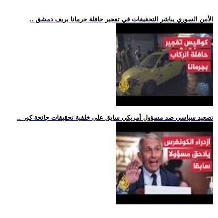
.. الأمن السوري يباشر التحقيقات في تفجير حافلة جرمانا بريف دمشق
.. تصعيد سياسي ضد مسؤول أمريكي سابق على خلفية تحقيقات جائحة كور