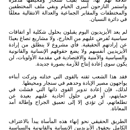
علاقة لهم بها، بينما بقيت سنجار ومحيطها مدمرة
واستمر النازحون أسرى الخيام وبقي ملف المختطفين
والمختطفات والمقابر الجماعية والعدالة الانتقالية معلقًا
في دائرة النسيان.
لم يعد الأيزيديون اليوم يقبلون بحلول شكلية أو اتفاقات
سياسية تُفرض عليهم من الخارج، ولا مشاريع تصاغ بعيدًا
عن إرادتهم الحقيقية. فأي مشروع لا ينطلق من إرادة
الأيزيديين أنفسهم ولا يضع حقوقهم الإنسانية والقانونية
والسياسية والأمنية والاقتصادية في مقدمة الأولويات، لن
يكون سوى إعادة إنتاج للأزمة بصورة جديدة.
فقد هذا الشعب ثقته بالقوى التي خذلته وتركت أبناءه
يواجهون مصير الإبادة وحدهم في سنجار ومحيطها.
لذلك، فإن إعادة تدوير القوى ذاتها التي فشلت في
حمايتهم، أو فرض حلول أحادية عليهم بعيدة عن
تطلعاتهم، لن تؤدي إلا إلى تعميق الجراح وإطالة أمد
المعاناة.
الطريق الحقيقي نحو إنهاء هذه المأساة يبدأ بالاعتراف
الكامل بحقوق الأيزيديين الإنسانية والقانونية والسياسية