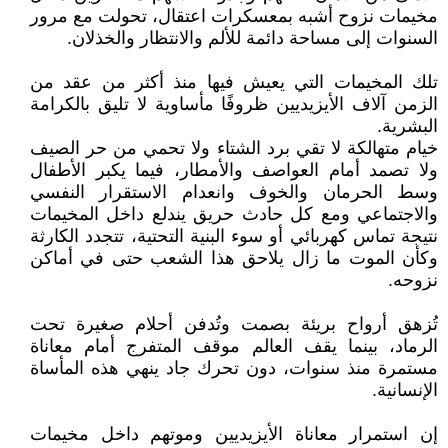
مخيمات نزوح أشبه بمعسكرات اعتقال، تحولت مع مرور
السنوات إلى مساحة دائمة للألم والانتظار والخذلان.
تلك المخيمات التي يعيش فيها منذ أكثر من عقد من
الزمن آلاف الأيزيديين ظروفًا مأساوية لا تليق بالكرامة
البشرية.
خيام متهالكة لا تقي برد الشتاء ولا تحمي من حر الصيف
ولا تصمد أمام العواصف والأمطار، فيما يكبر الأطفال
وسط الحرمان والخوف وانعدام الاستقرار النفسي
والاجتماعي ومع كل حادث حريق يندلع داخل المخيمات
نتيجة تماس كهربائي أو سوء البنية التحتية، تتجدد الكارثة
وكأن الموت ما زال يلاحق هذا الشعب حتى في أماكن
نزوحه.
تُزهق أرواح بريئة بصمت وتُدفن أحلام صغيرة تحت
الرماد، بينما يقف العالم موقف المتفرج أمام معاناة
مستمرة منذ سنوات، دون تحرك جاد ينهي هذه المأساة
الإنسانية.
إن استمرار معاناة الأيزيديين وموتهم داخل مخيمات