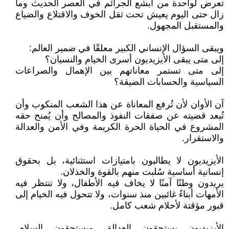
تعرض لواحدة من أبشع الجرائم في العصر الحديث وما
زال حتى اليوم يعيش تحت ثقل الخوف والاقتلاع والضياع
والمستقبل المجهول.
ويبقى السؤال الإنساني الكبير معلقًا في ضمير العالم:
إلى متى يبقى الأيزيديون أسرى الخيام والنسيان؟
إلى متى تستمر معاناتهم بين الإهمال والصراعات
السياسية والحسابات الضيقة؟
آن الأوان لأن تُرفع المعاناة عن هذا الشعب المنكوب وأن
تُبعد قضيته عن صفقات النفوذ والمصالح وأن يُمنح حقه
المشروع في الحياة الحرة الكريمة وفي الأمن والعدالة
والاستقرار.
الأيزيديون لا يطالبون بامتيازات استثنائية، بل بحقوق
إنسانية أساسية سُلبت منهم بالقوة والخذلان.
يريدون وطنًا آمنًا لا يخاف فيه الأطفال، ولا تنتظر فيه
الأمهات أبناءً غائبين منذ سنوات، ولا تتحول فيه الخيام إلى
قبور مؤقتة لأحلام شعب كامل.
الأيزيديون يستحقون العدالة، ويستحقون السلام،