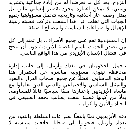
النزوح، بعد كل ما تعرضوا له من إبادة جماعية وتشريد
وسبي، لا يمكن اعتباره مجرد تقصير إنساني عابر، بل
يمثل وصمة عار أخلاقية وتاريخية تتحمل مسؤوليتها جميع
الجهات التي تخلت عن هذا الشعب وتركت قضيته رهينة
الإهمال والصراعات السياسية والمصالح الضيقة.
إن المسؤولية تقع على جميع الأطراف، بل تمتد إلى كل
من تصدر الحديث باسم القضية الأيزيدية دون أن ينجح
في انتشال الإنسان الأيزيدي من هذا الواقع القاسي.
تتحمل الحكومتان في بغداد وأربيل، إلى جانب إدارة
محافظة نينوى، مسؤولية مباشرة عن استمرار هذا
الوضع المأساوي، فضلًا عن جميع أصحاب القرار والنفوذ
والتمثيل السياسي والاجتماعي والديني الذين تعاملوا مع
مأساة الأيزيديين باعتبارها ملفًا سياسيًا قابلًا للمساومة،
بدلًا من كونها قضية شعب يطالب بحقه الطبيعي في
الحياة والأمن والكرامة.
دفع الأيزيديون ثمنًا باهظًا لصراعات السلطة والنفوذ بين
بغداد وأربيل، فتحولوا إلى ضحايا لخلافات سياسية لا