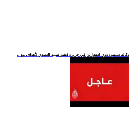
.. وكالة تسنيم: دوي انفجارين في جزيرة قشم سببه التصدي لأهداف مع