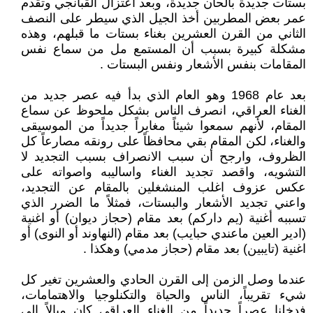
بستات جديدة بألحان جديدة، وبعد اعتزال القبانجي وتقدم
عمر بعض المطربين أخذ الجيل الذي سيطر على النصف
الثاني من القرن العشرين بغناء بستات ما قبلهم، وهذه
مشكلة كبيرة بسبب أن المستمع مل من سماع نفس
المقامات بنفس الأشعار ونفس البستات .
بعد عام 1968 وهو العام الذي بدأ فيه عصر جديد من
الغناء العراقي، انصرف الناس بشكل ملحوظ عن سماع
المقام، لأنهم سمعوا شيئاً مغايراً جديداً من الموسيقى
والغناء، لكن المقام بقي محافظاً على رونقه مصارعاً كل
الظروف، وارجح أن سبب الانصراف بسبب التجديد لا
التشويه، واقصد تجديد الغناء واساليبه واصواته على
عكس عزوف اغلب المنشغلين بالمقام عن التجديد،
واعني تجديد الأشعار والبستات، فمثلاً ما الضرر الذي
تسببه أغنية (يم داركم) بعد مقام (حجاز ديوان) أو اغنية
(ادير العين ماعندي حبايب) بعد مقام (النهاوند أو النوى) أو
اغنية (تايبين) بعد مقام (حجاز مدمي) وهكذا .
عندما وصل الزمن إلى القرن الحادي والعشرين تغير كل
شيء تقريباً، الناس والحياة والتكنلوجيا والاهتمامات،
فدخلنا عصراً جديداً من الغناء العراقي كان ميالاً إلى