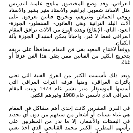
العراقي، وقد وضع المختصون مناهج علمية للتدريس
مثل الاساتذ شعوبي ابراهيم والاستاذ منير بشير والاستاذ
روحي الخماش وغيرهم، وتخريج فنانين يعزفون على
آلات البلد التراثية وهي (القانون- السنطور- الجوزة-
العود- الناي- الإيقاع) وهذه النوع من الآلات ترافق المقام
العراقي فقط لا غير، واحياناً يمكن استبدال الجوزة بآلة
الكمان.
ووفقاً لافتتاح المعهد بقي فن المقام محافظاً على بريقه
بتخريج الكثير من الفنانين ممن يتقن هذا الفن غزفاً أو
غناءً.
وبعد ذلك تأسست الكثير من الفرق الفنية التي تعنى
بالتراث العراقي، ومنها فرقة التراث العراقي التي
أسسها الموسيقار منير بشير عام 1973 وبيت المقام
العراقي الذي تأسس عام 1988 وغيرهم الكثير.
في القرن العشرين كانت إحدى أهم مشاكل فن المقام
هي غناء بستات أو أشعار من سبقهم من دون أي تجديد
في البستات والأشعار، إلا ما ندر من المطربين على
رأسهم المطرب الكبير محمد القبانجي الذي اخذ يغني