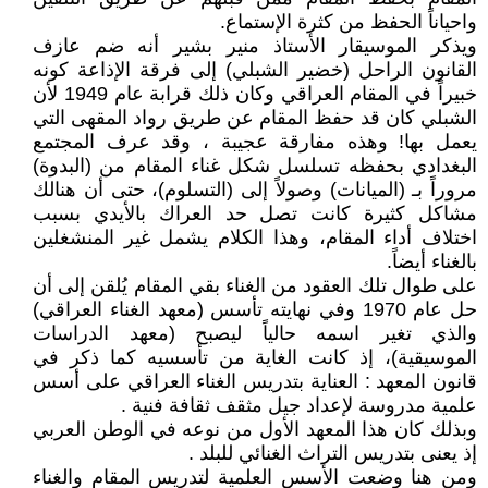
واحياناً الحفظ من كثرة الإستماع.
ويذكر الموسيقار الأستاذ منير بشير أنه ضم عازف
القانون الراحل (خضير الشبلي) إلى فرقة الإذاعة كونه
خبيراً في المقام العراقي وكان ذلك قرابة عام 1949 لأن
الشبلي كان قد حفظ المقام عن طريق رواد المقهى التي
يعمل بها! وهذه مفارقة عجيبة ، وقد عرف المجتمع
البغدادي بحفظه تسلسل شكل غناء المقام من (البدوة)
مروراً بـ (الميانات) وصولاً إلى (التسلوم)، حتى أن هنالك
مشاكل كثيرة كانت تصل حد العراك بالأيدي بسبب
اختلاف أداء المقام، وهذا الكلام يشمل غير المنشغلين
بالغناء أيضاً.
على طوال تلك العقود من الغناء بقي المقام يُلقن إلى أن
حل عام 1970 وفي نهايته تأسس (معهد الغناء العراقي)
والذي تغير اسمه حالياً ليصبح (معهد الدراسات
الموسيقية)، إذ كانت الغاية من تأسسيه كما ذكر في
قانون المعهد : العناية بتدريس الغناء العراقي على أسس
علمية مدروسة لإعداد جيل مثقف ثقافة فنية .
وبذلك كان هذا المعهد الأول من نوعه في الوطن العربي
إذ يعنى بتدريس التراث الغنائي للبلد .
ومن هنا وضعت الأسس العلمية لتدريس المقام والغناء