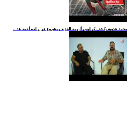
.. محمد عدوية يكشف كواليس ألبومه الجديد ومشروع عن والده أحمد عد