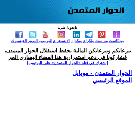
تابعونا على:
بودكاست
بنترست
تيلكرام
لينكدإن
الانستغرام
اليوتيوب
التويتر
الفيسبوك
تبرعاتكم وتبرعاتكن المالية تحفظ استقلال الحوار المتمدن،
فشاركونا في دعم استمرارية هذا الفضاء اليساري الحر
[اشترك في قناة ‫«الحوار المتمدن» على اليوتيوب]
الحوار المتمدن - موبايل
الموقع الرئيسي