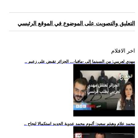
التعليق والتصويت على الموضوع في الموقع الرئيسي
اخر الافلام
.. مهدي لعريبي: من السينما إلى -مافيا-... الجزائر تقبض على زعيم
.. محمد علام وهيثم سعيد: ألبوم محمد عدوية الجديد استكمالا لنجاح