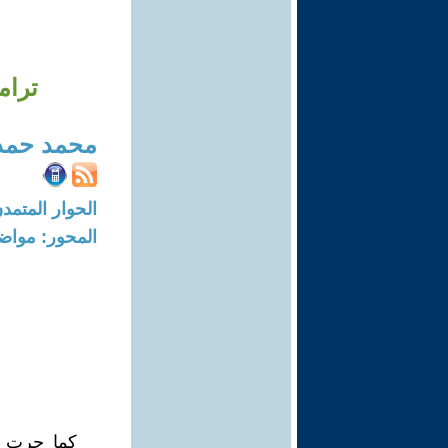
ترام
محمد حمد
الحوار المتمدن-العدد: 8706 - 26
المحور: مواض
كما جرت ا