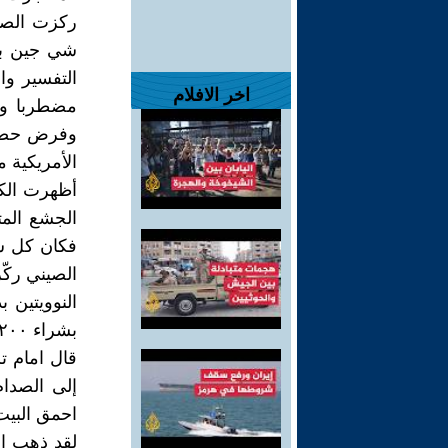
ركزت الصح
شي جين بي
التفسير وا
اخر الافلام
مضطربا ومر
وفرض حضوره
الأمريكية م
أظهرت الكث
الجشع المت
فكان كل سع
الصيني ركّز
النوويتين 
قال امام ت
إلى الصدام
احمق البيت
لقد ذهب ال