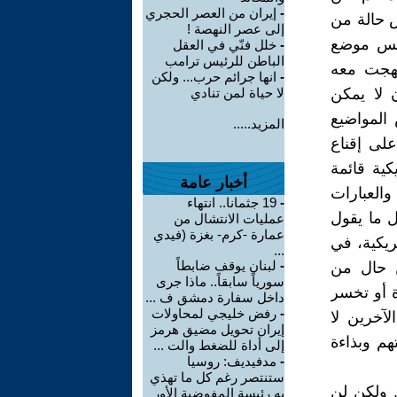
-
إيران من العصر الحجري
 حالة من
إلى عصر النهصة !
ليس موضع
-
خلل فنّي في العقل
الباطن للرئيس ترامب
تهجت معه
-
انها جرائم حرب... ولكن
لا يمكن
لا حياة لمن تنادي
 المواضيع
المزيد.....
لى إقناع
ية قائمة
أخبار عامة
والعبارات
-
19 جثمانا.. انتهاء
 ما يقول
عمليات الانتشال من
عمارة -كرم- بغزة (فيدي
ريكية، في
...
-
لبنان يوقف ضابطاً
 حال من
سورياً سابقاً.. ماذا جرى
ة أو تخسر
داخل سفارة دمشق ف ...
-
رفض خليجي لمحاولات
لآخرين لا
إيران تحويل مضيق هرمز
م وبذاءة
إلى أداة للضغط والت ...
-
مدفيديف: روسيا
ستنتصر رغم كل ما تهذي
 ولكن لن
به رئيسة المفوضية الأور