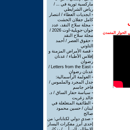
ماركسية ثورية في ... /
رياض الشرايطي
-
ابجديات العطاء / انتصار
كامل جفلان الخشت
-
مجلة سلاح النقد، عدد
جوان-جويلية-اوت 2026 /
الحوار المتمدن
مجلة سلاح النقد
-
حقوق العصر / أحمد
التاوتي
-
قصة الأمراض المزمنة و
إفلاس الأطباء / عدنان
رضوان
Letters from the East /
-
عدنان رضوان
-
العولمة الرأسمالية:
جدل المجرد والملموس /
فاخر جاسم
-
سياسة حفار الساق / د.
خالد زغريت
-
الطائفية المتغلغلة في
لبنان / حسين محمود
صالح
-
صدى دولي لكتاباتي: من
إحدى أبرز مفكرات اليسار
الإيطالي إلى أ ... / رزكار