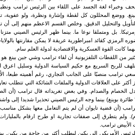
ف وخبراء لغة الجسد على اللقاء بين الرئيس ترامب ونظير
نغ. ووضع المحللون كل لقطة وإشارة ونظرة، ولو عفوية، 
لتأويل والتحليل الدقيق. وخلص القسم الاعظم منهم إلى أن 
تبكا. بل ومتملقا نوعا ما. بينما ظهر الرئيس الصيني متزنا
 الرمزي كقائد امبراطورية عريقة لا يمكن مقارنتها بالولايا
هما كانت القوة العسكرية والاقتصادية لدولة العلم سام.
ير من اللقطات التلفزيونية أن لقاء ترامب وشي جين بينغ هو لق
لهف للربح السريع مع حكيم السياسة الدولية وسليل اعرق ا
ي ترامب منصبّا على الجانب التجاري، رغم أهميته طبعا، الاّ
 أكثر على العلاقات الدولية والملفات الشائكة التي تتطلب تعاو
بدل الخصام والصدام. وفي بعض تغريداته قال ترامب (أن ال
بشراء ٢٠٠ طائرة بوينغ) بينما وجه الرئيس الصيني تحذيرا شديدا إلى وا
رامب (أن قضية تايوان أن لم يتم التعامل معها بشكل مناسب
). ولم يتطرق إلى صفقات تجارية او طرح ارقام بالمليارات
 الأبيض ترامب.
رئيس الأمريكي إلى بكين ليطلب أكثر من حاجة من بكين. بين