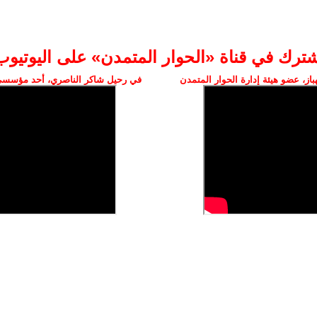
شترك في قناة «الحوار المتمدن» على اليوتيوب
ز، عضو هيئة إدارة الحوار المتمدن
في رحيل شاكر الناصري، أحد مؤسسي 