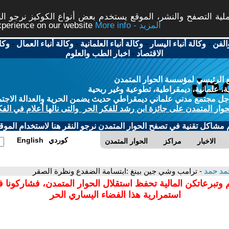
ة التصفح والنشر، الموقع يستخدم بعض أنواع الكوكيز نرجو النق
More info - المزيد
experience on our website
الفن
-
وكالة أنباء اليسار
-
وكالة أنباء العلمانية
-
وكالة أنباء العمال
-
وكا
الاقتصاد
-
اخبار الطب والعلوم
 الرئيسي لمؤسسة الحوار المتمدن
، علمانية، ديمقراطية، تطوعية وغير ربحية
ل مجتمع مدني علماني ديمقراطي حديث يضمن الحرية والعدالة الاجتم
حوار المتمدن على جائزة ابن رشد للفكر الحر والتى نالها أعلام في الفك
م مشاكل تقنية في تصفح الحوار المتمدن نرجو النقر هنا لاستخدام الموقع
كوردي
English
الاخبار
مراكز
الحوار المتمدن
مد حمد
- ترامب وشي جين بينغ :ابتسامة الضفدع ونظرة الصقر
 وتبرعاتكن المالية تحفظ استقلال الحوار المتمدن، فشاركونا 
استمرارية هذا الفضاء اليساري الحر