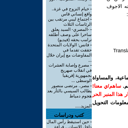
...
ه الاجوف
-
خيام النزوح في غزة..
واقع إنساني قاس
-
اجتماع ليبي مرتقب بين
الرئاسات الثلاث
-
-المصري- السيد يعلق
ساخرا على وصف أطلقه
ترامب بحقه (فيديو)
-
فانس: الولايات المتحدة
حققت تقدما في
Transl
المفاوضات مع إيران خلال
...
-
مصرع وإصابة العشرات
في انقلاب صهريج
بجمهورية إفريقيا
اعية، والمساواة
الوسطى ...
م.
ساهم/ي معنا!
-
مصر.. مرتضى منصور
يطالب السيسي بالثأر بعد
رار هذا المنبر الحر
هجوم دمياط
معلومات التحويل
المزيد.....
كتب ودراسات
-
حين استيقظ رأس المال
داخل الإنسان .. قراءة