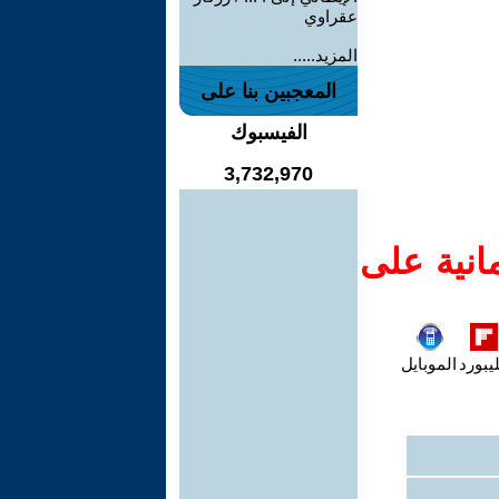
عقراوي
المزيد.....
المعجبين بنا على
الفيسبوك
3,732,970
انية على
يبورد
الموبايل