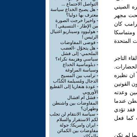
التواصل الاجتماع ...
ه الصيني
-
هل يصبح الخداع سياسة
تحت مجهر
معترف بها دوليا؟
-
واخيرا خرجت الصورة
ترامب كان
من الإطار - التنسيقي !
-
هوليوود وسيناريو اغتيال
 ومتماسكا
الرئيس !
ت المتحدة
-
فوضى المفاوضات
-
هل يتحوّل -الغضب
الملحمي- إلى فشل
اء التاجر
سياسي وهزيمة نكراء؟
-
دبلوماسية الخداع
لحضارات.
وسياسة المراوغة
 ان نظيره
-
ترامب بين المسيح
الدجال ومُسيلمة الكذّاب
ن القوتين
-
عودة هنغاريا إلى القطيع
صين وعدته
الأوروبي
-
فشل ام افشال
شنطن عندما
المفاوضات بين واشنطن
وطهران؟
 فقد تؤدي
-
سياسة الانتقام لن تجلب
 كما فعل
لكم الاستقرار والسلام
-
ايران وامريكا: جولة
مفاوضات بين الكمائن
ما لم تكن
والمكائد