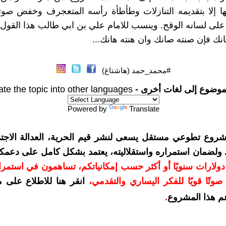
ا إلا بتقديمه التنازلات وطأطأة رأسه المتعجرف وخفض صوت
لى لسانه الوقح. وينسب للامام علي بن ابي طالب هذا القول:
ك فإن صنته صانك وان هنته هانك...
#محمد_حمد (هاشتاغ)
موضوع إلى لغات أخرى -
ate the topic into other languages
Powered by
Translate
شروع تطوعي مستقل يسعى لنشر قيم الحرية، العدالة الاجتم
. ولضمان استمراره واستقلاليته، يعتمد بشكل كامل على دعمك
دعمكم بمبلغ 10 دولارات سنويًا أو أكثر حسب إمكانياتكم، تساهمون في استم
وتًا قويًا للفكر اليساري والتقدمي
،
انقر هنا للاطلاع على 
م هذا المشروع
.