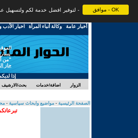
موافق - OK
لتوفير افضل خدمة لكم ولتسهيل عملي
أخبار عامة
-
وكالة أنباء المرأة
-
اخبار الأدب و
الموقع
يسارية
"من أج
حاز ال
إذا لديك
الزوار
اضافة/خدمات
بحث/الارشيف
الصفحة الرئيسية
-
مواضيع وابحاث سياسية
-
مح
تبرعاتكم