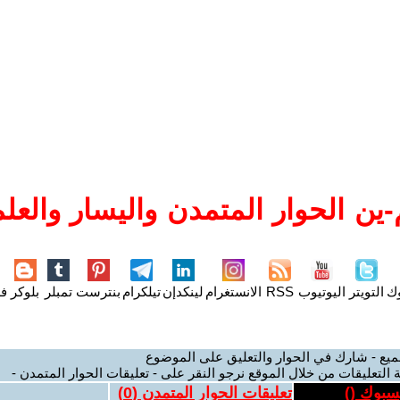
ين الحوار المتمدن واليسار والعلم
وك
التويتر
اليوتيوب
RSS
الانستغرام
لينكدإن
تيلكرام
بنترست
تمبلر
بلوكر
فل
ميع - شارك في الحوار والتعليق على الموضوع
 التعليقات من خلال الموقع نرجو النقر على - تعليقات الحوار المتمدن -
يسبوك (
)
تعليقات الحوار المتمدن (
0
)