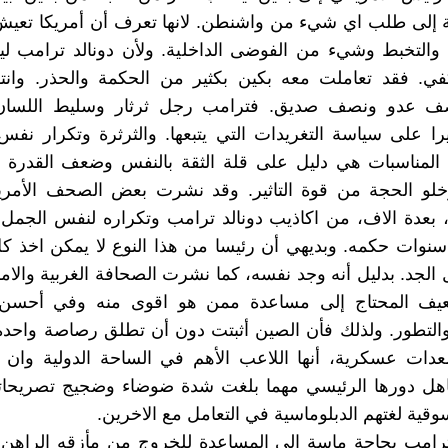
ة إلى طلب اي شيء من واشنطن. لانها تعرف أن أمريكا تعيش
والتخبط وشيء من الفوضى الداخلية. ولأن دونالد ترامب 
كفي. فقد تعاملت معه بكين بكثير من الحكمة والحذر. وان
ف عدو ونصف صديق. فترامب رجل ثرثار وسليط اللسان 
يرا على سياسة التغريدات التي يتبعها. والثرثرة وتكرار نفس
المناسبات هي دليل على قلة الثقة بالنفس وضعف القدرة ع
وخلو الحجة من قوة التاثير. وقد نشرت بعض الصحف الأمريك
 بعدة الاف، من اكاذيب دونالد ترامب وتكراره لنفس الجمل 
وات حكمه. وبديهي أن رئيسا من هذا النوع لا يمكن اخذ كل
لجد. بدليل أنه وجد نفسه، كما نشرت الصحافة الغربية والام
عيف المحتاج إلى مساعدة ممن هو اقوى منه وفي أحسن
والتطور. ولذلك فأن الصين أثبتت دون أن تطلق رصاصة واحد
عدات عسكرية، أنها اللاعب الأهم في الساحة الدولية وان ا
اهل دورها الرئيسي مهما بلغت شدة ضوضاء وضجيج تصريحاته
وقية لغتهم الدبلوماسية في التعامل مع الاخرين.
ترامب بحاجة ماسة إلى المساعدة للخروج من مأزقه الراهن.