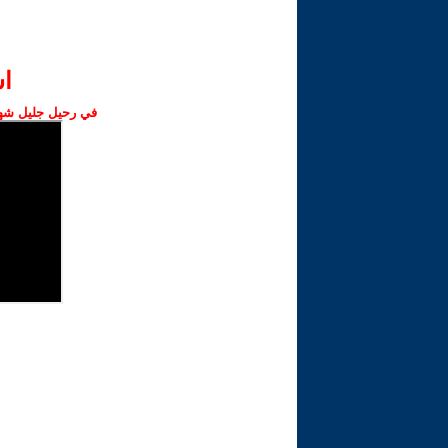
ا‫
في رحيل جليل شهبا