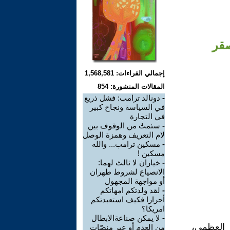
صقر
إجمالي القراءات: 1,568,581
المقالات المنشورة: 854
-
دونالد ترامب: فشل ذريع
في السياسة ونجاح كبير
في التجارة
-
سئمتُ من الوقوف بين
لام التعريف وهمزة الوصل
-
مسكين ترامب... والله
مسكين !
-
خياران لا ثالث لهما:
الانصياع لشروط طهران
أو مواجهة المجهول
-
لقد ولدتكم امهاتكم
أحرارا فكيف استعبدتكم
امريكا؟
-
لا يمكن صناعةالابطال
 العظمى،
من العدم أو عبر منصّات