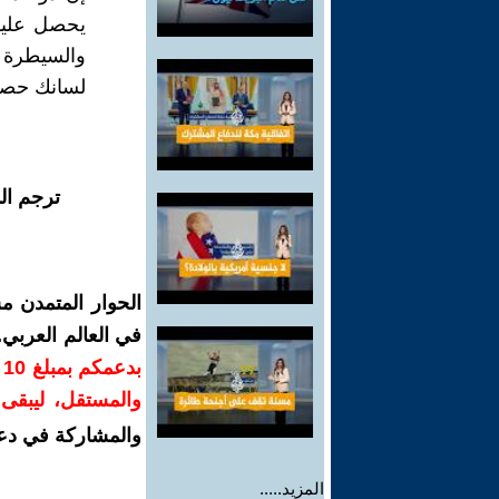
يحصل عليه
والسيطرة ع
لسانك حصان
ترجم ال
الحوار المتمدن م
في العالم العربي
ب
والمستقل، ليبقى ص
والمشاركة في دع
المزيد.....