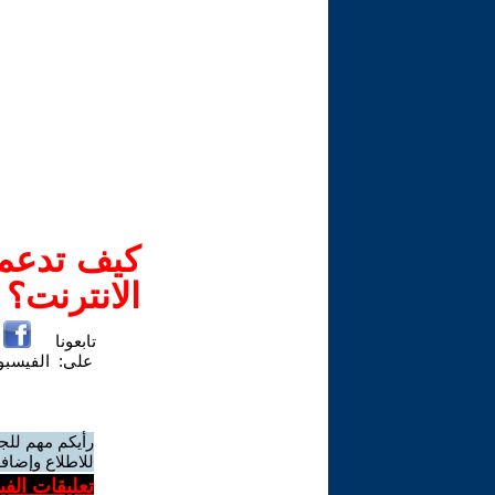
كيف تدعم-
الانترنت؟
تابعونا
على:
الفيسب
رأيكم مهم للج
للاطلاع وإضافة
تعليقات الف