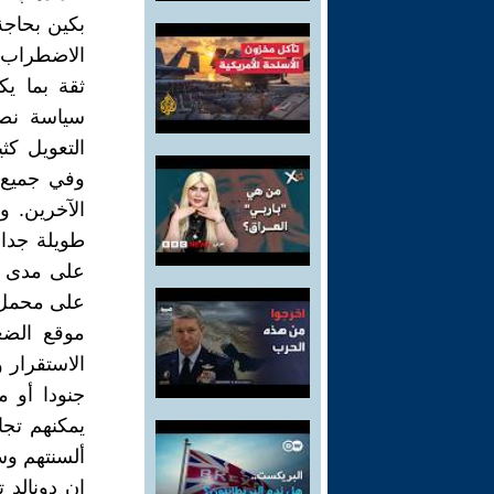
بكين بحاج
الاضطراب 
ثقة بما ي
سياسة نص
التعويل كث
وفي جميع 
الآخرين. 
طويلة جدا،
على مدى سن
على محمل ا
موقع الض
الاستقرار 
جنودا أو م
يمكنهم تج
ألسنتهم وس
إن دونالد 