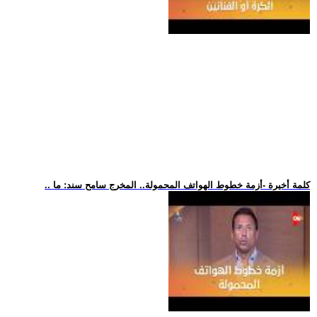
.. كلمة أخيرة -أزمة خطوط الهواتف المحمولة.. المخرج سامح سند: ما