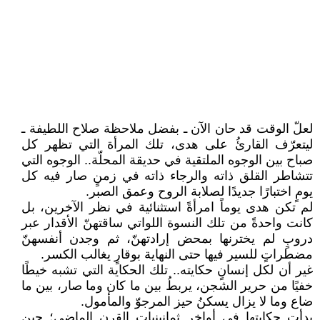
لعلّ الوقت قد حان الآن ـ بفضل ملاحظة صلاح اللطيفة ـ
ليتعرّف القارئُ على هدى، تلك المرأة التي تظهر كل
صباح بين الوجوه الملتقية في حديقة المحلّة.. الوجوه التي
تتشاطر القلق ذاته والرجاء ذاته في زمنٍ صار فيه كل
يومٍ اختبارًا جديدًا لصلابة الروح وعمق الصبر.
لم تكن هدى يوماً امرأةً استثنائية في نظر الآخرين، بل
كانت واحدةً من تلك النسوة اللواتي ساقتهنّ الأقدار عبر
دروبٍ لم يخترنها بمحض إرادتهنّ، ثم وجدن أنفسهنّ
مضطراتٍ للسير فيها حتى النهاية بوقارٍ يغالب الكسر.
غير أن لكل إنسانٍ حكايته.. تلك الحكاية التي تشبه خيطًا
خفيًا من حرير الشجن، يربطُ بين ما كان وما صار، بين ما
ضاع وما لا يزال يسكنُ حيز المرجوّ والمأمول.
بدأت حكايتها في أواخر ثمانينيات القرن الماضي؛ حين