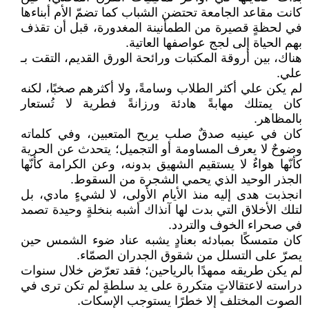
كانت مقاعد الجامعة تحتضن الشباب كما تضمّ الأم أبناءها
في لحظةٍ قصيرة من الطمأنينة المغدورة، قبل أن تقذف
بهم الحياة إلى لجج عواصفها العاتية.
هناك، بين أروقة المكتبات ورائحة الورق القديم، التقت بـ
علي.
لم يكن علي أكثر الطلاب وسامةً، ولا أكثرهم صخبًا، لكنه
كان يمتلك مهابةً هادئة ورزانةً فطرية لا تُستعار
بالمظاهر.
كان في عينيه صدقٌ صلب يريح المتعبين، وفي كلماته
وضوحٌ لا يعرف المساومة أو التجميل؛ يتحدث عن الحرية
كأنّها هواءٌ لا يستقيم الشهيق بدونه، وعن الكرامة كأنّها
الجذر الوحيد الذي يحمي الشجرة من السقوط.
انجذبت هدى إليه منذ الأيام الأولى، لا لشيءٍ مادي، بل
لتلك الأخلاق التي بدت لها آنذاك أشبه بنخلةٍ وحيدة تصمد
في صحراء الخوف والتردد.
كان متمسكًا بمبادئه بعنادٍ يشبه عناد ضوء الشمس حين
يصرّ على التسلل من شقوق الجدران الصمّاء.
لم يكن طريقه ممهدًا بالرياحين؛ فقد تعرّض خلال سنوات
دراسته لاعتقالاتٍ متكررة على يد سلطةٍ لم تكن ترى في
الصوت المختلف إلا خطرًا يستوجب الإسكات.