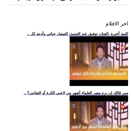
اخر الافلام
.. كلمة أخيرة -الفنان توفيق عبد الحميد: التمثيل حياتي وأديته كل
.. مين قالك إن بره مصر العلماء أشهر من لاعبي الكرة أو الفنانين؟