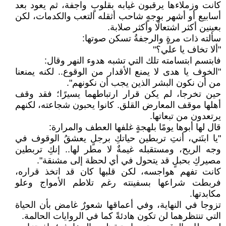
كانت وزملاءها يرقبون غيابه بقلوبٍ واجفة، ثم يعود بعد
أسابيع أو أشهر بوجهٍ شاحب أثقله التعب والكدمات، لكن
بعينين أكثر اشتعالًا وأكثر صلابة.
سألته ذات مرةٍ والرجفةُ تسكن صوتها:
"ألا تخاف يا علي؟"
فابتسم ابتسامته تلك التي تشبه هدوء النهر وقال:
"الخوف يا هدى لا يمنع الأقدار من الوقوع.. لكنه يمنعنا
من أن نكون البشر الذين يجب أن نكونهم".
حين تخرجا، لم يكن قرار ارتباطهما يسيرًا؛ فقد وقف
أهلها موقف المعارض القلق. كانوا يحبون شجاعته، لكنهم
يرتعدون من تبعاتها.
قال لها أبوها يومًا بلهجةٍ غلفها العطف والمرارة:
"يا ابنَتي، أنتِ تربطين حياتكِ برجلٍ يعشقُ الوقوف في
وجه الريح، ومستقبله غيمةٌ لا مطر لها.. إنكِ تربطين
مصيركِ بحبلٍ قد يتحول في أي لحظة إلى مشنقة".
كانت تفهم هواجسه، لكن قلبها كان قد اتخذ قراره،
فربطت شراعها بسفينته رغم تلاطم الأمواج وعلو
مكابدتها.
تزوجا في النهاية، وفي أعماقها شعورٌ غامض بأن الحياة
التي تنتظرهما لن تكون هادئةً كما في الروايات الحالمة.