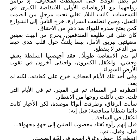
لم يطل الوقت حتى استيقظت المخاوف؛ إذ تزامن
زواجهما مع الإرهاصات الأولى للانتفاضة الكبرى في
التسعينيات. كانت البلاد تغلي تحت مرجلٍ من الصمت
الثقيل، وحين انطلقت الشرارة، خرج الناس إلى الشوارع
كمن يفتح صدره للهواء بعد دهرٍ من الاختناق.
كان علي في طليعة المندفعين، يخرج من البيت بعينين
مضيئتين ببريق الأمل، بينما يلتفُّ حول قلب هدى خيطٌ
من الذعر لا ينقطع.
لم تدم الانتفاضة طويلًا.. فقد أجهضتها السلطة بعنفٍ
وحشي، واعتُقل الكثيرون، واختفى آخرون في ثقوب
الأرض السوداء.
وفي أحد تلك الأيام العجاف، خرج علي كعادته.. لكنه لم
يعد.
انتظرته في المساء، ثم في الفجر، ثم في الأيام التي
تلت، حتى تآكلت روحها من الانتظار.
سألت الرفاق، وطرقت أبوابًا موصدة، لكن الأخبار كانت
دائمًا شظايا متناقضة؛ قيل إنه:
اعتُقل في الساحة...
قيل إنهم رأوه يُقتاد معصوب العينين إلى جهةٍ مجهولة...
قيل، وقيل.. ثم..
انقطع كل خيط، وغرق اسمه في لجّة الصمت.