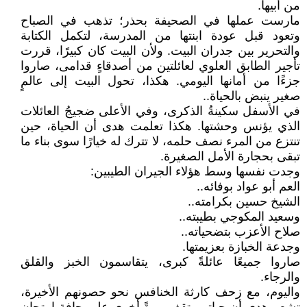
من أبيها.
مارست عملها في الصحيفة بحذر؛ تذهب في الصباح
وتعود قبل عودة ابنتها من المدرسة، لتكمل الكتابة
والتحرير بين جدران البيت. ولأن البيت كان كبيرًا، قررت
تأجير الطابق العلوي لعائلتين من أصدقاءٍ قدامى، صاروا
جزءًا من أمانها اليومي. هكذا، تحول البيت إلى عالمٍ
صغير ينبض بالحياة..
في الأسفل سكينةُ الذكرى، وفي الأعلى ضجيجُ العائلات
الذي يؤنس وحشتها. هكذا تعلمت هدى أن الحياة، حين
تنتزع من المرء نصف حلمه، لا تترك له خيارًا سوى بناء ما
تبقى بحجارة الأمل الصغيرة.
وجدت نفسها وسط هؤلاء الجيران الطيبين:
العم أبو عواد بوفائه..
الشيخ حسين بكرامته..
وسعيد المكوجي بطيبته..
صلاح الأعزب بتضحياته..
وجدعة الخبازة بعزيمتها.
صاروا جميعًا عائلةً كبرى، يتقاسمون الخبز والقلق
والرجاء.
واليوم، مع زحف كارثة الخنافس نحو حصونهم الأخيرة،