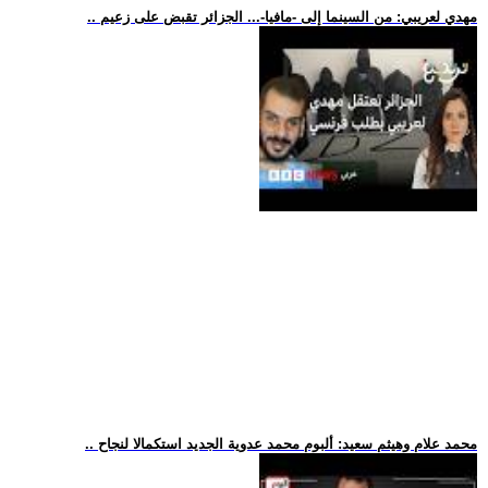
.. مهدي لعريبي: من السينما إلى -مافيا-... الجزائر تقبض على زعيم
.. محمد علام وهيثم سعيد: ألبوم محمد عدوية الجديد استكمالا لنجاح