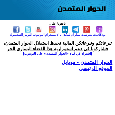
تابعونا على:
بودكاست
بنترست
تيلكرام
لينكدإن
الانستغرام
اليوتيوب
التويتر
الفيسبوك
تبرعاتكم وتبرعاتكن المالية تحفظ استقلال الحوار المتمدن،
فشاركونا في دعم استمرارية هذا الفضاء اليساري الحر
[اشترك في قناة ‫«الحوار المتمدن» على اليوتيوب]
الحوار المتمدن - موبايل
الموقع الرئيسي