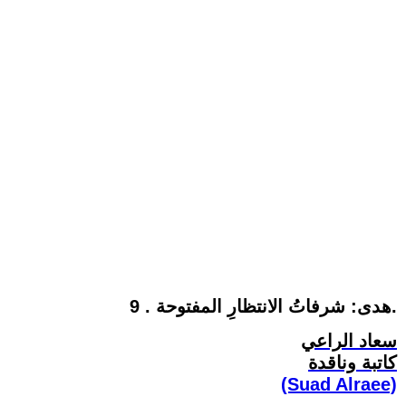
9 . هدى: شرفاتُ الانتظارِ المفتوحة.
سعاد الراعي
كاتبة وناقدة
(Suad Alraee)