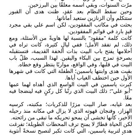
مرّت السنوات، وبقي اسمه معلقًا بين البرزخين.
وحين سقط النظام بعد عقدٍ، ظنت هدى أن القبور
ستتكلم وأن الزنازين ستعيد أماناتها.
بحثت في مكاتب المفقودين، لكن اسم علي بقي مجرد
قيدٍ بارد في قوائم المفقودين.
كانت كلمة "مفقود" بالنسبة لها هاويةً من الأسئلة، ومع
ذلك، لم تفقد الأمل؛ ففي ليالٍ كثيرة، كانت تراه في
أحلامها يفتح باب البيت بذات الخفة القديمة، فتستقبله
بصرخةٍ تمزج بين البكاء واليقين. لهذا السبب، ظلّ باب
البيت في قلبها، وفي الواقع، مواربًا ينتظر وقع خطاه.
بقيت هدى وابنتها ياسمين؛ الطفلة التي كانت في شهرها
الأول حين اختطف الغياب أباها.
كبرت ياسمين في البيت الواسع الذي أهداه لهما عمها
"أبو علي"؛ ذلك البيت الذي رتّبا كل ركنٍ فيه لينضجا فيه
معًا.
بعد غيابه، صار البيت مزرًا للذكريات؛ مكتبته، كرسيه
الهزاز، وفنجان قهوته الذي لا يزال في مكانه منذ رحيله
الأخير، كأنها تخشى أن يمحو تحريكه ما تبقى من رائحته.
لكن الحياة قطارٌ لا يمنح ترف المحطات الطويلة؛ تفرغت
هدى لتربية ياسمين، التي كانت تكبر لتصبح نسخةً أنثوية