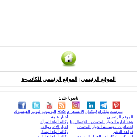
الموقع الرئيسي
الموقع الرئيسي للكاتب-ة
|
تابعونا على:
بنترست
تيلكرام
لينكدإن
الانستغرام
RSS
اليوتيوب
التويتر
الفيسبوك
الموقع الرئيسي
أخبار عامة
هيئة ادارة الحوار المتمدن - للإتصال بنا
وكالة أنباء المرأة
إحصائيات مؤسسة الحوار المتمدن
اخبار الأدب والفن
قواعد النشر
وكالة أنباء اليسار
ابرز كتاب / كاتبات الحوار المتمدن
وكالة أنباء العلمانية