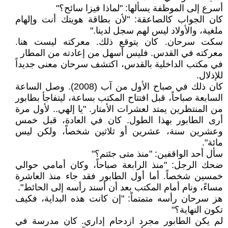
أسرع إلى الموظفة يسألها: "لماذا فيزا سائح؟"
كان الجواب كالصاعقة: "لأن بطاقة هويتك أنت وإلهام
ملغية، والأولاد ليس لهم سجل لدينا."
سكت سرحان. كان يتوقع ذلك. معركته ليست هنا.
معركته في القدس. فليس أسهل من إعادته من المطار
في مكتب الداخلية بالقدس، اكتشف سرحان معنى جديداً
للإذلال.
كان ذلك في صباح الأول من آب (2008). وصل الساعة
السابعة صباحاً، قبل افتتاح المكتب بساعة، ليتفاجأ بطابور
من المنتظرين يمتد لعشرات الأمتار. "يا إلهي.. لأول مرة
أرى الطابور بهذا الطول. كان في العادة، قبل خمس
وعشرين سنة، عشرين أو ثلاثين شخصاً، ولكن ليس
مائة".
سأل أحد الواقفين: "منذ متى جئتم؟"
ضحك الرجل: "منذ الرابعة صباحاً، وكان أمامي حوالي
خمسين شخصاً. أما أول الطابور فقد جاء منذ العاشرة
مساءً، ونام أمام المكتب بعد أن أسند رأسه إلى الحائط".
هز سرحان رأسه متمتماً: "إن كانت هذه البداية، فكيف
تكون النهاية؟"
لم يكن الطابور مجرد ازدحام إداري. كان مدرسة في