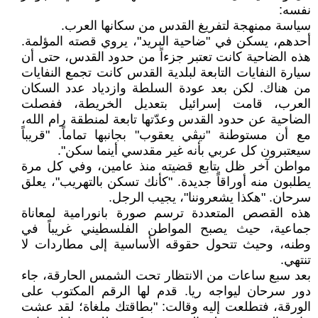
نفسه:
سياسة ممنهجة لتفريغ القدس من سكانها العرب.
أحدهم، يسكن في "ضاحية البريد"، يروي قصته المؤلمة.
هذه الضاحية كانت تعتبر جزءاً من حدود القدس، حتى أن
سيارة النفايات التابعة لبلدية القدس كانت تجمع النفايات
من هناك. لكن بعد عودة السلطة وازدياد عدد السكان
العرب، قامت إسرائيل بتعديل الخريطة، ففصلت
الضاحية عن حدود القدس وعدّتها تابعة لمنطقة رام الله،
مع أن مستوطنة "نيڤي يعقوب" بجانبها تماماً. "قريباً
سيعتبرون كل عربي بأنه غير مقدسي أينما سكن".
مواطن آخر ظل يتابع قضيته منذ عامين، وفي كل مرة
يطلبون منه أوراقاً جديدة. "كأنك تسكن بالتهريب"، يعلق
سرحان. "هكذا يشعروننا"، يجيب الرجل.
هذه القصص المتعددة ترسم صورة بانورامية لمعاناة
جماعية، حيث يصبح المواطن الفلسطيني غريباً في
وطنه، وحيث تتحول حقوقه الأساسية إلى مطاردات لا
تنتهي.
بعد سبع ساعات من الانتظار تحت الشمس الحارقة، جاء
دور سرحان ليواجه ريا. قدم لها الرقم المكتوب على
الورقة، فتطلعت إليه وقالت: "بطاقتك ملغاة؛ لقد عشت