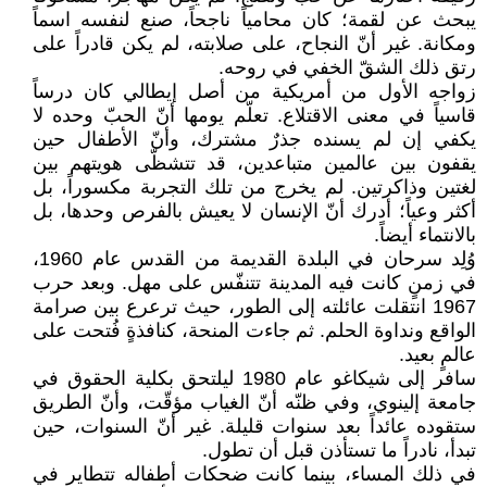
يبحث عن لقمة؛ كان محامياً ناجحاً، صنع لنفسه اسماً
ومكانة. غير أنّ النجاح، على صلابته، لم يكن قادراً على
رتق ذلك الشقّ الخفي في روحه.
زواجه الأول من أمريكية من أصل إيطالي كان درساً
قاسياً في معنى الاقتلاع. تعلّم يومها أنّ الحبّ وحده لا
يكفي إن لم يسنده جذرٌ مشترك، وأنّ الأطفال حين
يقفون بين عالمين متباعدين، قد تتشظّى هويتهم بين
لغتين وذاكرتين. لم يخرج من تلك التجربة مكسوراً، بل
أكثر وعياً؛ أدرك أنّ الإنسان لا يعيش بالفرص وحدها، بل
بالانتماء أيضاً.
وُلِد سرحان في البلدة القديمة من القدس عام 1960،
في زمنٍ كانت فيه المدينة تتنفّس على مهل. وبعد حرب
1967 انتقلت عائلته إلى الطور، حيث ترعرع بين صرامة
الواقع ونداوة الحلم. ثم جاءت المنحة، كنافذةٍ فُتحت على
عالمٍ بعيد.
سافر إلى شيكاغو عام 1980 ليلتحق بكلية الحقوق في
جامعة إلينوي، وفي ظنّه أنّ الغياب مؤقّت، وأنّ الطريق
ستقوده عائداً بعد سنوات قليلة. غير أنّ السنوات، حين
تبدأ، نادراً ما تستأذن قبل أن تطول.
في ذلك المساء، بينما كانت ضحكات أطفاله تتطاير في