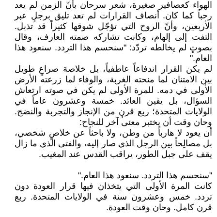
الهواء كعصافير صغيرة، شعر سرحان بأنّ الزمن لم يعد
رحباً كما كان. أنصاف القرارات لم تعد تليق برجلٍ عبر
الأربعين، وأنّ الروح التي تؤجّل شوقها كثيراً قد تذبل.
التفت إلى إلهام، وكانت تشاركه صمته العارف، وقال
بصوتٍ لم يخالطه تردّد: "سنحسم هذا التردد. سنعود هذا
العام."
لم يكن القرار اندفاعاً عاطفياً، بل خلاصة صراعٍ طويل
بين الامتنان لما منحته الغربة، والوفاء لما زرعته الأرض
الأولى في دمه. للمرة الأولى لم يكن في صوته ارتعاش
السؤال، بل يقين العائد. خمسة وعشرون عاماً في
الولايات المتحدة؛ ربع قرنٍ من الإنجاز والتجربة والنضج.
وحان وقت أن يختبر معنى آخر للنجاح:
أن يعود لا هارباً من وطن، ولا باحثاً عن خلاصٍ شخصي،
بل مصالِحاً بين الرجل الذي صار إليه، والفتى الذي ما زال
يقف على جبل الطور، يراقب القدس عند المغيب.
"سنحسم هذا التردد. سنعود هذا العام."
كانت المرة الأولى التي يتخذان فيها قرار العودة دون
تردد. خمس وعشرون سنة في الولايات المتحدة. ربع
قرن كامل. وحان وقت العودة.