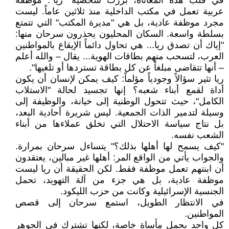
في قلب هذه المعاناة، برزت شخصية "ريا". موظفة
عربية تعمل في مكتب الداخلية منذ ثلاثين عاماً. ليست
مجرد موظفة عادية، بل هي "مديرة المكتب" التي تتمتع
بسلطة واسعة. السكان المحليون يحذرون سرحان منها:
"إياك أن تصدق ريا... هي تحاول دائماً الإيقاع بالمواطنين
العرب، لتسحب منهم بطاقات الهوية... يقال – والله أعلم
– أنها تتقاضى مبلغاً عن كل بطاقة تستردها أو تلغيها".
ريا تثير سؤالاً وجودياً مؤلماً: كيف يمكن لإنسان أن يكون
أداة لقمع أبناء شعبه؟ إنها تجسيد لحالة "الاستلاب
الكامل"، حيث تتحول الوطنية إلى خيانة، والوظيفة إلى
وسيلة لتدمير الذات الجمعية. ليس شريرة أحادية البعد،
بل نتاج سياسة الاحتلال التي تخلق عملاءها من أبناء
الشعب نفسه.
"كيف يسمح لها أهلها بذلك؟" يتساءل سرحان بمرارة.
والجواب يأتي من الواقع المر: أهلها غير مبالين، يعتقدون
أن ابنتهم تعمل موظفة فقط. لكن الحقيقة أن ريا ليست
موظفة عادية، بل هي جزء من آلة التهويد، تحمل
الجنسية الإسرائيلية وكانت من حزب الليكود.
في الانتظار الطويل، استمع سرحان إلى قصص
المواطنين.
كل واحد يحمل مأساة خاصة، لكنها تشترك في الجوهر