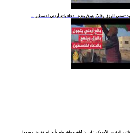
.. يد تسعى للرزق وقلبٌ ينبضُ بغزة.. دعاء بائع أردني لفسطين
.. نائب الرئيس الأمريكي: إيران أبلغت واشنطن بأنها لن تفرض رسوما