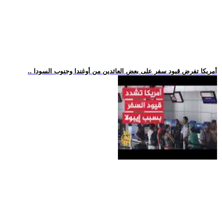
.. أمريكا تفرض قيود سفر على بعض العائدين من أوغندا وجنوب السودا