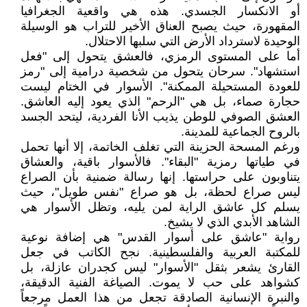
أو الانكسار الجسدي. هذه هي واقعية الجغرافيا
المقهورة، حيث يصبح العناق الأخير للتراب هو الوسيلة
الوحيدة لاسترداد الأرض التي سلبها الاحتلال.
أما على المستوى الرمزي، فالعشق يتحول إلى "فعل
استشهاد". سرحان يتحول من شخصية درامية إلى "رمز
للعودة المستحيلة الممكنة". الأسوار في الختام ليست
حجارة صماء، بل هي "الرحم" الذي يعود إليه العاشق.
العشق الصوفي للوطن يذيب الأنا الفردية، ليتحد الجسد
بالروح الجماعية للمدينة.
ورغم المسحة الحزينة التي تغلف الخاتمة، إلا أنها تحمل
في طياتها رمزية "البقاء". فالأسوار باقية، والعشاق
يتناوبون على حراستها. إنها رسالة ضمنية بأن الصراع
ليس صراع لحظة، بل هو صراع "نفس طويل"، حيث
يسلم كل عاشق الراية لمن يليه، وتظل الأسوار هي
الشاهد الأبدي الذي لا يشيخ.
رواية "عاشق على أسوار القدس" هي إضافة نوعية
للمكتبة العربية والفلسطينية. نجح الكاتب في جعل
القارئ يشعر بثقل "الأسوار" ليس كجدران عازلة، بل
كشواهد على حب لا يموت. الصياغة الفنية الدقيقة،
والنبرة الإنسانية الصادقة تجعل من هذا العمل مرجعاً