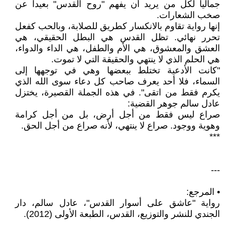
جمالياً لكل من يريد أن يفهم "روح القدس" بعيداً عن
صخب الشعارات.
إنها رواية تقاوم بالانكسار كطريق للصلابة، وبالحب كفعل
تحرر نهائي. تظل القدس هي البطل الحقيقي، هي
العشق والمعشوق، هي الأم والطفل، هي الداء والدواء،
هي الحلم الذي لا ينتهي والحقيقة التي لا تموت.
"كانت الأدعية تختلط ببعضها وهي في توجهها إلى
السماء، فلا أحد يعرف صاحب كل دعاء سوى الله الذي
يكرم فقط من اتقى". في هذه الجملة القصيرة، يختزل
عادل سالم جوهر القضية:
صراع ليس فقط من أجل أرض، بل من أجل كرامة
وهوية ووجود. صراع لا ينتهي، لأنه صراع من أجل الحق.
***
---
• المرجع:
رواية "عاشق على أسوار القدس"، عادل سالم، دار
الجندي للنشر والتوزيع، القدس، الطبعة الأولى (2012).