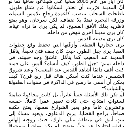
كان أيار من عام 2005 سخياً على شيكاغو، صافياً كما لو
أنّ المدينة قرّرت أن تعتذر لسكانها عن شتاءٍ طويل.
ناطحات السحاب تنتصب كأعمدة زجاجٍ تلامس السماء،
وزرقة البحيرة تمتدّ بلا ضفاف. لكن سرحان، وهو يمتع
ناظريه بذلك الأفق الفسيح، لم يكن يرى ما تراه عيناه.
كان يرى مدينةً أخرى تنهض من داخله.
كان يرى مدينته القدس.
يرى حجارتها العتيقة، وأزقّتها التي تحفظ وقع خطوات
الصبا. يرى جبل الطور، حيث كان يقف فتىً نحيفاً، يتأمّل
المدينة عند المغيب كما يتأمّل عاشقٌ وجه حبيبته. في
داخله تمتم: "جبل الطور، كيف أنساه؟ أليس على قمته
كنت أقف دائمًا أشاهد القدس عند المغيب؟ وعند شروق
الشمس، عندما كنت أسكن هناك قبل ربع قرن؟ كيف
يمكن أن أنسى ما رسخ في الذاكرة في سنوات الطفولة
والشباب؟"
لم تكن تلك الأسئلة حنيناً عابراً، بل كانت محاكمةً صامتةً
لسنواتٍ امتدّت حتى كادت تصير عمراً كاملاً. خمسة
وعشرون عاماً وهو يعبر الشوارع نفسها، يفتح مكتبه
صباحاً، يراجع القضايا، يربح الدعاوى، ويعود مساءً إلى
بيتٍ أنيق في منطقة تينلي بارك، حيث زوجته إلهام،
رفيقة اختارها عن حبٍّ ونضج. لم يكن مهاجراً مسحوقاً