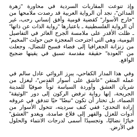
وإذ تنوعت المقاربات السردية في محاورة "زهرة
المدائن"، نجد أن الرواية العربية قد رصدت ملامحها من
"خارج الأسوار" كقضية قومية وأفق إنساني رحب، غير
أن الرواية الفلسطينية ـ باعتبارها "رواية الذات عن ذاتها"
ـ ظلت الأقدر على ملامسة الجرح الغائر في التفاصيل
اليومية، وهي التي اجترحت المعجزة حين حولت "المخيم"
من زنزانة الجغرافيا إلى فضاء فسيح للنضال، وجعلت
من "العودة" حقيقة مقدسة تسبق في يقينها ضجيج
الواقع.
وفي هذا المدار الكفاحي، يبرز الروائي عادل سالم في
عمله المتقن "عاشق على أسوار القدس"، ليغزل من
شريان العشق وأوردة السياسة ثوباً صوفيًا للمدينة
الجريحة، إنها رواية ترفض الركون إلى دور "الوثيقة"
الصماء، بل تختار أن تكون "نبضًا" حيًا تتدفق في عروقه
إرادة التحدي؛ ففي كنف سرديته، تتحول الأسوار من
أدوات للعزل والقهر إلى قلاع صامدة، ويغدو "العشق"
خيارًا نضاليًا، وتجسيدًا أسمى لدرجات الانتماء والحلول
في الأرض.