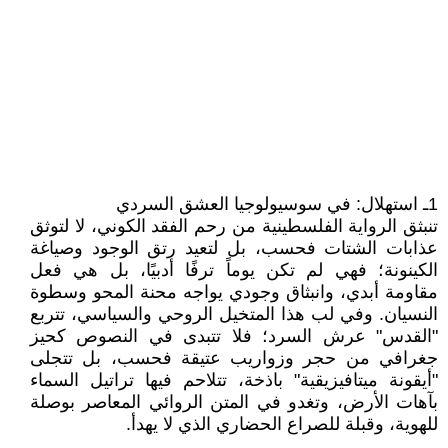
1ـ استهلال: في سوسيولوجيا العشق السردي
تنبثق الرواية الفلسطينية من رحم الفقد الكوني، لا لتوثق
عذابات الشتات فحسب، بل لتعيد رتق الوجود وصياغة
الكينونة؛ فهي لم تكن يوماً ترفًا أدبيًا، بل هي فعل
مقاومة أبدي، وانبثاق وجودي يواجه محنة المحو وسطوة
النسيان. وفي لب هذا المتخيل الروحي والسياسي، تتربع
"القدس" عرش السرد؛ فلا تتبدى في النصوص كحيز
جغرافي من حجر وزواريب عتيقة فحسب، بل تتجلى
"أيقونة ميتافيزيقية" باذخة، تتلاحم فيها تراتيل السماء
بآهات الأرض، وتغدو في المتن الروائي المعاصر بوصلة
للهوية، وقبلة للصراع الحضاري الذي لا يهدأ.