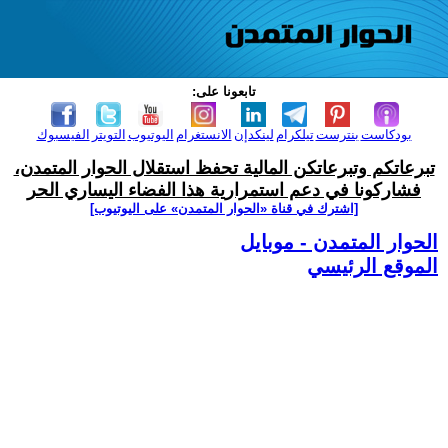
تابعونا على:
بودكاست
بنترست
تيلكرام
لينكدإن
الانستغرام
اليوتيوب
التويتر
الفيسبوك
تبرعاتكم وتبرعاتكن المالية تحفظ استقلال الحوار المتمدن،
فشاركونا في دعم استمرارية هذا الفضاء اليساري الحر
[اشترك في قناة ‫«الحوار المتمدن» على اليوتيوب]
الحوار المتمدن - موبايل
الموقع الرئيسي