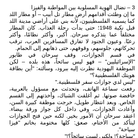
3 – نضال الهوية المسلوبة بين المواطنة والفيزا
ما إن وطئت أقدامهم أرض مطار تل أبيب – أو مطار اللد
كما يسميه الفلسطينيون، لأنه بني على أراضي مدينة اللد
قبل نكبة 1948؛ حتى بدأت رحلة العذاب. كان المطار
مختلفاً عما يتذكره سرحان. أكبر، وأكثر نظامًا، وأكثر
رعبًا. وعيون الجنود لا تفارق المسافرين العرب، ترقب
تحركاتهم، جلوسهم، وقوفهم، حتى ذهابهم إلى الحمام.
في قسم الجوازات، وقف سرحان في طابور
"الإسرائيليين" – فهو ليس سائحاً، هذه بلده – لكن
الموظفة اليهودية نظرت إليه ببرود، وسألته: "أين بطاقة
هويتك الفلسطينية؟"
"ليس لدي جوازات سفر فلسطينية."
رفعت سماعة الهاتف، وتحدثت مع مسؤول بالعربية،
خافضة صوتها. ثم أغلقت الشباك، وأخذتهم إلى القسم
الخاص. وبعد انتظار طويل، خرجت موظفة كبيرة السن،
وأعادت الجوازات، وفي داخل كل جواز ورقة بيضاء.
اعتقد سرحان أن الأمور بخير. لكنه حين فتح الجوازات
ليتأكد من الأختام، صعق: كلها مختومة بخاتم "فيزا
سياحة".
"سياحة؟! ولكني لست سائحاً؟!"