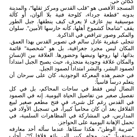
ككائن حي.
المسجد الأقصى هو "قلب القدس ومركز ثقلها"، والمدينة
بدونه "قطعة جرداء، كلوحة فنية بلا ألوان، أو كآلة
موسيقية بيد عازف لا يعرف كيف ينطقها. جبل الطور
يقف "شامخاً كشموخ أهلها، كأنه حارسها الأمين". سلوان
والمكبر وصور تتراقص في الذاكرة.
تتجلى عبقرية عادل سالم في تصوير القدس بهذا العمق.
المكان ليس مجرد جغرافية، بل هو "شخصية" قائمة
بذاتها، لها روحها ونبضها وحضورها. العلاقة بين الإنسان
والمكان علاقة وجودية متجذرة، حيث يصبح الجبل امتداداً
لصمود البشر، والبشر امتداداً لصمود الجبل.
في خضم هذه المعركة الوجودية، كان على سرحان أن
يتعلم درساً قاسياً:
النضال ليس فقط في ساحات المحاكم، بل في كل
تفصيل صغير من تفاصيل الحياة اليومية. إنه في الصمود
في القدس رغم كل شيء، في فتح مطعم صغير لبيع
الفلافل بعد أن كان محامياً كبيراً، في تسجيل الأولاد في
المدارس، في المشاركة في المظاهرات السلمية، في
تحمل الإهانة اليومية على الحواجز.
"ضريبة الوطن"، هكذا سمّاها. عندما سأله أحد معارفه
مستغرباً: "من محام كبير إلى بائع فلافل؟!"، أجاب