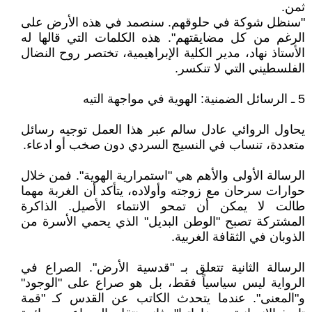
ثمن.
"سنظل شوكة في حلوقهم. سنصمد في هذه الأرض على
الرغم من كل مضايقتهم". هذه الكلمات التي قالها له
الأستاذ نهاد، مدير الكلية الإبراهيمية، تختصر روح النضال
الفلسطيني التي لا تنكسر.
5 ـ الرسائل الضمنية: الهوية في مواجهة التيه
يحاول الروائي عادل سالم عبر هذا العمل توجيه رسائل
متعددة، تنساب في النسيج السردي دون صخب أو ادعاء.
الرسالة الأولى والأهم هي "استمرارية الهوية". فمن خلال
حوارات سرحان مع زوجته وأولاده، يتأكد أن الغربة مهما
طالت لا يمكن أن تمحو الانتماء الأصيل. الذاكرة
المشتركة تصبح "الوطن البديل" الذي يحمي الأسرة من
الذوبان في الثقافة الغربية.
الرسالة الثانية تتعلق بـ "قدسية الأرض". الصراع في
الرواية ليس سياسياً فقط، بل هو صراع على "الوجود"
و"المعنى". عندما يتحدث الكاتب عن القدس كـ "قمة