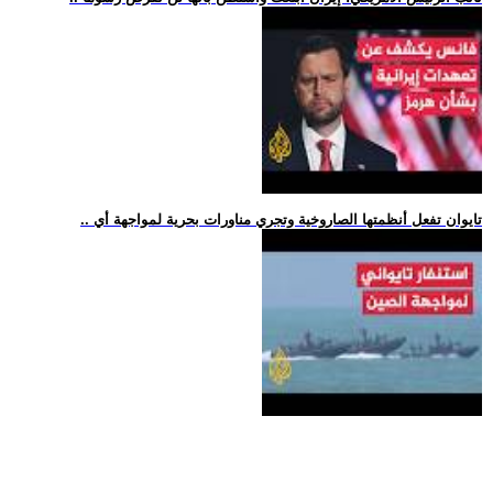
.. تايوان تفعل أنظمتها الصاروخية وتجري مناورات بحرية لمواجهة أي