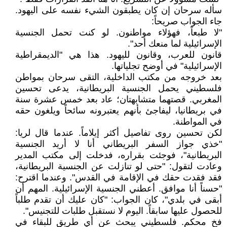
سأله سرحان إن كان يطبقون الشيء نفسه على اليهود.
جاء الجواب صريحاً:
"لا طبعاً، فهؤلاء مواطنون. لو كنت تحمل الجنسية
الإسرائيلية لما منعك أحد".
قانون للعرب، وقانون لليهود. هذا هي "الديمقراطية
الإسرائيلية" في أوضح تجلياتها.
بعد خروجه من مكتب الداخلية، التقى سرحان بمواطن
فلسطيني يحمل الجنسية البريطانية، يدعى تحسين
المغربي. قصتهما متشابهتان؛ عاد بعد خمس عشرة سنة
في بريطانيا، ليفاجئ بأنهم يعتبرونه سائحاً ويلغون حقه
في المواطنة.
لكن تحسين روى تفاصيل أكثر إيلاماً. عندما قال لريا:
"خذي جواز السفر البريطاني أنا لا أريد الجنسية
البريطانية"، فوجئت بقراره، فدخلت إلى مكتب المدير
وعادت لتقول: "حتى لو تنازلت عن الجنسية البريطانية،
فقد فقدت حقك في الإقامة في القدس". وعندما اقترح:
"حسناً أنا موافق. أعطني الجنسية الإسرائيلية. المهم أن
أبقى في بلدي"، كان الجواب: "كان عليك أن تقدم طلباً
للحصول عليها سابقاً. اليوم لا نستقبل طلبات للتجنيس".
فخ محكم. فلسطيني يبحث عن أي طريق للبقاء في