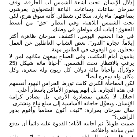
إذلال الإنسان. تحت أشعة الشمس آب الحارقة، وقف
سرحان ساعات وساعات. الباعة المتجولون يفرشون
بضاعتهم؛ ماء بارد، سكاكر، شطائر. كأنه سوق هرج، لكن
تحت الشمس اللاهبة، وفي انتظار "حق" من أبسط
الحقوق: إثبات أنك مواطن في وطنك.
في هذا الجحيم اليومي، اكتشف سرحان ظاهرة أكثر
إيلاماً: تجارة "الدور". بعض الشباب العاطلين عن العمل
يجعلون من الوقوف في الطابور مهنة.
ينامون أمام المكتب، وفي الصباح يبيعون مكانهم لمن لا
يرغب بالانتظار تحت الشمس. "أحياناً مائة شيكل (25
دولاراً)، وأحياناً مائة دولار. كل زبون وله سعره، وكل
مكان وله سعره أيضاً".
لكن المفاجأة الكبرى كانت تورط الحراس اليهود أنفسهم
في هذه التجارة. بل إنهم يبيعون الأماكن بأسعار أعلى.
احتلال لا يكتفي بمصادرة الأرض، بل يصادر كرامة
الإنسان، ويحوِّل حاجاته الأساسية إلى سلع تباع وتشترى.
سأل سرحان بمرارة: "كيف أكون محامياً وأقوم بدور
الراشي؟"
صمت طويلاً. ثم أجابته الأيام: القدوة عليه دائماً أن يدفع
ثمن مبادئه وأخلاقه.