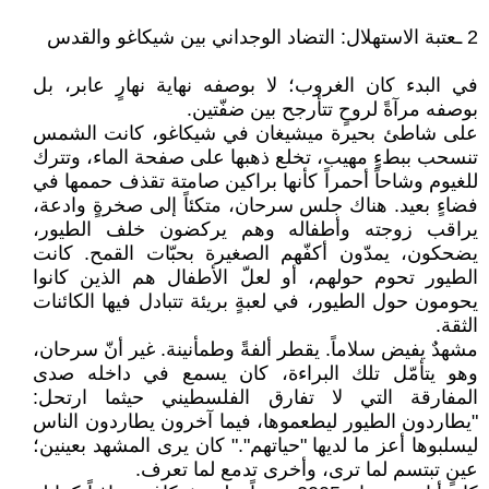
2 ـعتبة الاستهلال: التضاد الوجداني بين شيكاغو والقدس
في البدء كان الغروب؛ لا بوصفه نهاية نهارٍ عابر، بل
بوصفه مرآةً لروحٍ تتأرجح بين ضفّتين.
على شاطئ بحيرة ميشيغان في شيكاغو، كانت الشمس
تنسحب ببطءٍ مهيب، تخلع ذهبها على صفحة الماء، وتترك
للغيوم وشاحاً أحمراً كأنها براكين صامتة تقذف حممها في
فضاءٍ بعيد. هناك جلس سرحان، متكئاً إلى صخرةٍ وادعة،
يراقب زوجته وأطفاله وهم يركضون خلف الطيور،
يضحكون، يمدّون أكفّهم الصغيرة بحبّات القمح. كانت
الطيور تحوم حولهم، أو لعلّ الأطفال هم الذين كانوا
يحومون حول الطيور، في لعبةٍ بريئة تتبادل فيها الكائنات
الثقة.
مشهدٌ يفيض سلاماً. يقطر ألفةً وطمأنينة. غير أنّ سرحان،
وهو يتأمّل تلك البراءة، كان يسمع في داخله صدى
المفارقة التي لا تفارق الفلسطيني حيثما ارتحل:
"يطاردون الطيور ليطعموها، فيما آخرون يطاردون الناس
ليسلبوها أعز ما لديها "حياتهم"." كان يرى المشهد بعينين؛
عينٍ تبتسم لما ترى، وأخرى تدمع لما تعرف.