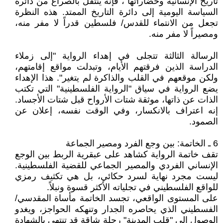
تاريخ الإنسانية وحضاراتها"، فإنه ينتقل بالصراع من دائرة
السياسة اليومية إلى دائرة التاريخ الممتد. هذه النظرة
تجعل من الانتماء للقدس/ فلسطين قدراً لا مفر منه،
ومصيراً لا مفر منه.
الرسالة الثالثة تتجلى في إهداء الرواية "إلى زملاء
الدراسة الذين فرقتهم الأيام، وتبدلت مواقع إقامتهم،
ولكن موقعهم في القلب والذاكرة لم يتغير". هذا الإهداء
يضع الرواية في سياق "الرواية الفلسطينية" التي تكتب
الذات عن ذاتها، موثقة شتات الأرواح قبل شتات الأجساد.
إنه اعتراف بالانكسار، وفي الوقت نفسه، إعلان عن
الصمود.
6 ـ الخاتمة: بين وجع الفرد ومصير الجماعة
تقف خاتمة الرواية كشاهد على عبقرية الربط بين الوجع
الإنساني الفردي والمصير الجماعي للقضية الفلسطينية.
ليست مجرد نهاية لسرد حكائي، بل هي تكثيف رمزي
للواقع الفلسطيني في تجلياته الأكثر قسوة ونبلاً.
على المستوى الواقعي، تجسد الخاتمة مأساة المقدسي/
الفسطيني الذي يحاصره الجدار وتنهكه الحواجز، ويغدو
الوصول إلى "قلب المدينة" رحلة شاقة قد تنتهي بالشهادة