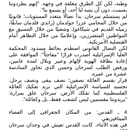
وطنه، لكن كل الطرق مغلقة في وجهه. "إنهم يطردوننا
بصمت، دون أن ينتبه لنا أحد، أو يسمع بنا".
لم يستسلم سرحان. بدأ نضالًا متعدد المستويات؛ قانونيًا
من خلال المحامي عزرا جولدمان (راندي فلدمان سابقًا،
زميله القديم في شيكاغو)، وشعبيًا من خلال التنسيق مع
المواطنين المتضررين، وإعلاميًا من خلال التظاهر أمام
القنصلية الأمريكية.
لكن النضال القانوني اصطدم بحائط مسدود. المحكمة
العليا الإسرائيلية أصدرت قرارًا "مفاجئاً": الموافقة على
إعادة بطاقة الهوية لإلهام وعبير وبلال لمدة عامين،
ورفض الطلب لسرحان وحسن الذي تجاوز السادسة
عشرة من عمره.
قرار يقسم العائلة نصفين؛ نصف يبقى ونصف يرحل.
تجسيد للسياسة الإسرائيلية التي تريد تفكيك العائلة
الفلسطينية كما تفكك الأرض. سرحان علق بمرارة:
"يريدوننا مقسمين ليس كشعب فقط، بل وكعائلة".
4 ـ القدس: من المكان الجغرافي إلى الفضاء
الميتافيزيقي
في هذه الأثناء، كانت القدس تعيش في وجدان سرحان