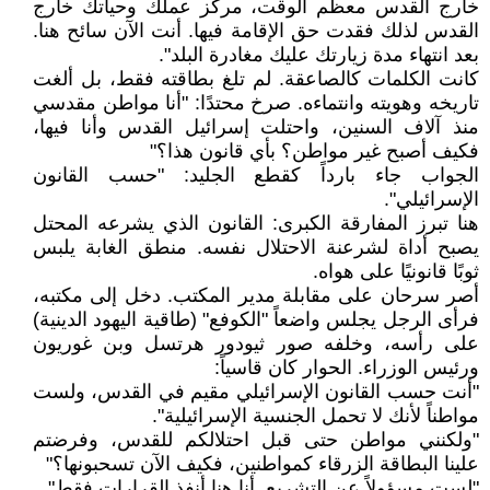
خارج القدس معظم الوقت، مركز عملك وحياتك خارج
القدس لذلك فقدت حق الإقامة فيها. أنت الآن سائح هنا.
بعد انتهاء مدة زيارتك عليك مغادرة البلد".
كانت الكلمات كالصاعقة. لم تلغ بطاقته فقط، بل ألغت
تاريخه وهويته وانتماءه. صرخ محتدًا: "أنا مواطن مقدسي
منذ آلاف السنين، واحتلت إسرائيل القدس وأنا فيها،
فكيف أصبح غير مواطن؟ بأي قانون هذا؟"
الجواب جاء بارداً كقطع الجليد: "حسب القانون
الإسرائيلي".
هنا تبرز المفارقة الكبرى: القانون الذي يشرعه المحتل
يصبح أداة لشرعنة الاحتلال نفسه. منطق الغابة يلبس
ثوبًا قانونيًا على هواه.
أصر سرحان على مقابلة مدير المكتب. دخل إلى مكتبه،
فرأى الرجل يجلس واضعاً "الكوفع" (طاقية اليهود الدينية)
على رأسه، وخلفه صور ثيودور هرتسل وبن غوريون
ورئيس الوزراء. الحوار كان قاسياً:
"أنت حسب القانون الإسرائيلي مقيم في القدس، ولست
مواطناً لأنك لا تحمل الجنسية الإسرائيلية".
"ولكنني مواطن حتى قبل احتلالكم للقدس، وفرضتم
علينا البطاقة الزرقاء كمواطنين، فكيف الآن تسحبونها؟"
"لست مسؤولاً عن التشريع. أنا هنا أنفذ القرارات فقط".