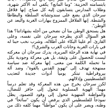
بابتسامته الحزينة: "وما المانع؟ يكفي أنه الأكثر شهرة،
وطلاب المدارس يتسابقون إليه كل صباح. إنها فلافل
سرحان الذي يضع على سندوتشاته السلطة والبطاطا
والشطة. إنها الفلافل الممزوج ببهارات الغربة والبعد عن
الوطن".
هل يستحق الوطن منا أن نضحي من أجله بشهاداتنا؟ هذا
هو السؤال الذي يطرحه سرحان على نفسه، وعلى
القارئ. أم علينا البكاء على أطلاله، وشرب نخب حبنا له
في بارات الغربة وحانات الغرب والشرق؟!
في نهاية هذه الرحلة المريرة، يدرك سرحان أن معركته
ليست للحصول على وثيقة، بل هي معركة وجودية بكل
ما تحمله الكلمة من معنى. إنها معركة ضد سياسة
ممنهجة تهدف إلى "تهويد القدس بالقوة"، وضد آلة
بيروقراطية تبتكر يومياً أدوات جديدة لتعذيب
الفلسطينيين وإذلالهم.
لكن سرحان يخرج من هذه المعركة وقد تعلم درساً
مهماً: الهوية المسلوبة تتحول إلى حافز للنضال،
والمواطنة المنهوبة تتحول إلى وقود للصمود. يظل
نموذجاً للفلسطيني الذي يرفض أن يكون "سائحاً" في
وطنه، ويصر على أن يكون "مواطناً" مهما كلفه ذلك من