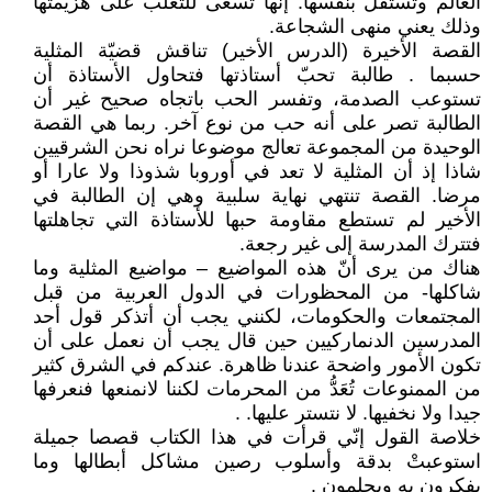
العالم وتستقل بنفسها. إنها تسعى للتغلّب على هزيمتها
وذلك يعني منهى الشجاعة.
القصة الأخيرة (الدرس الأخير) تناقش قضيّة المثلية
حسبما . طالبة تحبّ أستاذتها فتحاول الأستاذة أن
تستوعب الصدمة، وتفسر الحب باتجاه صحيح غير أن
الطالبة تصر على أنه حب من نوع آخر. ربما هي القصة
الوحيدة من المجموعة تعالج موضوعا نراه نحن الشرقيين
شاذا إذ أن المثلية لا تعد في أوروبا شذوذا ولا عارا أو
مرضا. القصة تنتهي نهاية سلبية وهي إن الطالبة في
الأخير لم تستطع مقاومة حبها للأستاذة التي تجاهلتها
فتترك المدرسة إلى غير رجعة.
هناك من يرى أنّ هذه المواضيع – مواضيع المثلية وما
شاكلها- من المحظورات في الدول العربية من قبل
المجتمعات والحكومات، لكنني يجب أن أتذكر قول أحد
المدرسين الدنماركيين حين قال يجب أن نعمل على أن
تكون الأمور واضحة عندنا ظاهرة. عندكم في الشرق كثير
من الممنوعات تُعَدُّ من المحرمات لكننا لانمنعها فنعرفها
جيدا ولا نخفيها. لا نتستر عليها. .
خلاصة القول إنّي قرأت في هذا الكتاب قصصا جميلة
استوعبتْ بدقة وأسلوب رصين مشاكل أبطالها وما
يفكرون به ويحلمون .