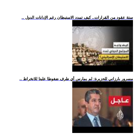
.. ستة عقود من القرارات.. كيف تمدد الاستيطان رغم الإدانات الدول
.. مسرور بارزاني للجزيرة: لم يمارس أي طرف ضغوطا علينا للانخراط