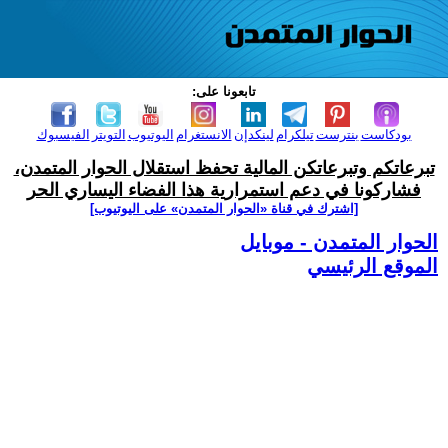
تابعونا على:
بودكاست
بنترست
تيلكرام
لينكدإن
الانستغرام
اليوتيوب
التويتر
الفيسبوك
تبرعاتكم وتبرعاتكن المالية تحفظ استقلال الحوار المتمدن،
فشاركونا في دعم استمرارية هذا الفضاء اليساري الحر
[اشترك في قناة ‫«الحوار المتمدن» على اليوتيوب]
الحوار المتمدن - موبايل
الموقع الرئيسي