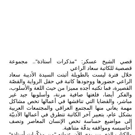
قصي الشيخ عسكر: "مذكرات أستاذة".. مجموعة
قصصية للكاتبة سعاد الراعي
خلال فترة ليست بالطويلة أثبتت السيدة الأديبة سعاد
الراعي حضورها ووجودها كاتبة في حقل الرواية والقصّة
القصيرة، فما تكتبه أجده مميزا من حيث اللغة والأسلوب،
والفكر أيضا، فلغتها صافية مرنة، وأسلوبها جيد غير
مباشر، والقضايا التي تناقشها في أعمالها تخص مشاكل
مهمة يعاني منها المجتمع العراقي والمجتمعات العربية
بشكل عام، بتعبير آخر الكاتبة تتطرق في أعمالها الأدبيّة
إلى مواضيع حساسة تخص الإنسان المعاصر وتصف
أحاسيسه ومواقفه بدقّة متناهية.
والكتاب الذي بين يدي الآن عنوانه "من مذكّرات أستاذة"