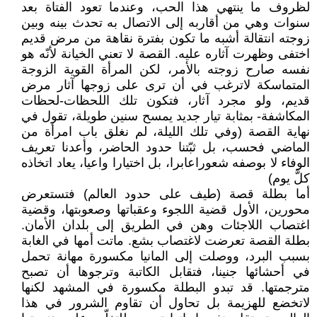
لظروف ما ينتهي هذا الحب، وعندما تعود الفتاة بعد
سنوات وهي من أقاربه إلى الاتصال به تحدث بينه وبين
زوجته انتقالة أشبه ما تكون بفترة نقاهة من مرض قديم
اختفى وظهرت آثاره عليه. القصة لا تعني الخيانة لأنّه هو
نفسه صارح زوجته بالأمر، لكن المرأة القوية الزوجة
المتماسكة لاترغب في أن ترى على زوجها آثار مرض
قديم، ولو مجرد آثار، فتكون تلك اللحظات-لحظات
المكاشفة- بمثابة تيار جديد يمسح سنين طويلة، تقول في
نهاية القصة (وفي تلك الليلة، لم نغلق باب امرأة من
الماضي فحسب، بل ثبّتنا حدود الحاضر، وأعدنا تعريف
الوفاء لا بوصفه شعوراعابرا، بل اختيارا واعيا، يعاد اتخاذه
كلَّ يوم)
أما بطلة قصة (طيف على حدود العالم) فتستعرض
محورين، الأول قضية اللجوء وعقباتها وصعوبتها، وقضية
اغتصاب اللاجئات وهن في الطريق إلى بلدان الأمان.
بطلة القصة تعرضت لاغتصاب بشع. ماتت أمها في الغابة
بسبب البرد، ووصلت إلى المانيا مكسورة مهانة تحمل
في أحشائها جنينا، فتقابل الكاتبة وترجوها أن تصبح
مترجمتها. قد تبدو البطلة مكسورة في المشهد لكنها
لاتخضع للهزيمة بل تحاول أن تقاوم الشرور في هذا