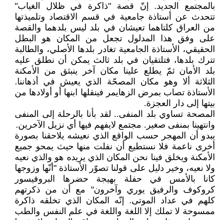
بالمجتمع الجديد. إنّ قصة "ذاكرة في ظلال الغياب"
تتحدث عن أستاذة جامعية في قسم الاقتصاد وتلميذتها
من العراق كلتاهما تعيشان في بلد ليس بلدهما والقصة
على وفق هذا المدلول تجعل من المكان هو البطل
الحقيقي، الأستاذة الجامعية تغادر بلدها الأصلي، والطالبة
تترك بلدها، فتلتقيان في بلد ثالث يمكن أن نطلق عليه
بلد الأمان ثمّ يطلع علينا مكان آخر ينبثق من الأمكنة
الثلاثة ألا وهو مكان المصحّة الذي يعيش في أذهاننا.
الأستاذة تصاب بمرض الزهايمر فينقلها ابنها أو أولادها من
بيتها إلى دار العجزة.
المصحة تساوي بلد المنفى.. لقد بأنا بالرحلة إلى المنفى
وانتهينا بمنفى صغير. مجتمع لايفهم فيها أي نزيل الآخرين.
يبدو أن المهجر حسب الواقع الذي نعيشه يلاحقنا بصورة
أخرى ناعمة فلا نستطيع أن نفلت منها حيث يمحو جميع
الأمكنة ويخلق فينا نحن المكان الذي يريده هو والذي نعيه
ولا نعيه، وخير دليل على قولنا تصوّر الأستاذة "أنّها وزوجها
كانا بالأمس في حفلة بهيجة حضرها البروفيسور
كروكوف والرفيق يوري وآخرون" مع أن من ذكرتهم
كلهم في عداد الموتى. إنّه المكان الذي تخلقه ذاكرة
ممسوحة لا تملك إلا اللغة واللغة في علم النفس والطب