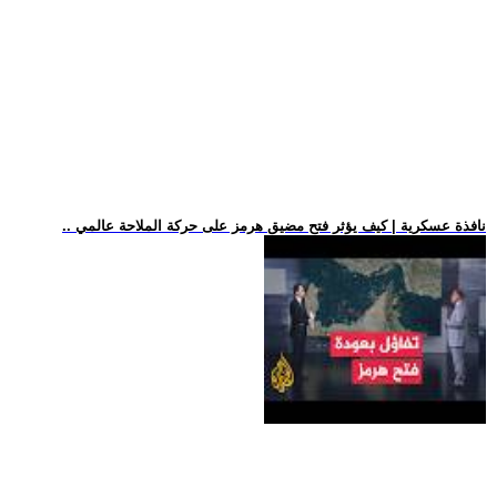
.. نافذة عسكرية | كيف يؤثر فتح مضيق هرمز على حركة الملاحة عالمي