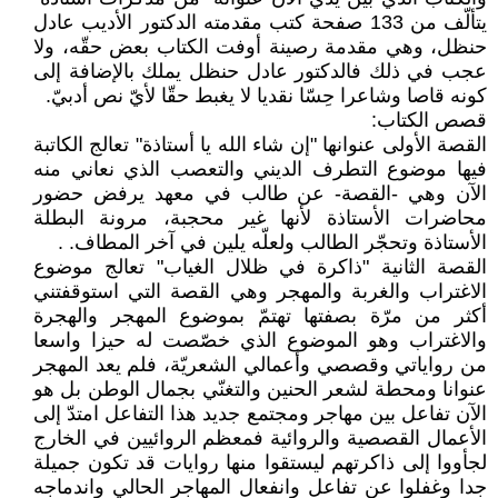
يتألّف من 133 صفحة كتب مقدمته الدكتور الأديب عادل
حنظل، وهي مقدمة رصينة أوفت الكتاب بعض حقّه، ولا
عجب في ذلك فالدكتور عادل حنظل يملك بالإضافة إلى
كونه قاصا وشاعرا حِسّا نقديا لا يغبط حقّا لأيّ نص أدبيّ.
قصص الكتاب:
القصة الأولى عنوانها "إن شاء الله يا أستاذة" تعالج الكاتبة
فيها موضوع التطرف الديني والتعصب الذي نعاني منه
الآن وهي -القصة- عن طالب في معهد يرفض حضور
محاضرات الأستاذة لأنها غير محجبة، مرونة البطلة
الأستاذة وتحجّر الطالب ولعلّه يلين في آخر المطاف. .
القصة الثانية "ذاكرة في ظلال الغياب" تعالج موضوع
الاغتراب والغربة والمهجر وهي القصة التي استوقفتني
أكثر من مرّة بصفتها تهتمّ بموضوع المهجر والهجرة
والاغتراب وهو الموضوع الذي خصّصت له حيزا واسعا
من رواياتي وقصصي وأعمالي الشعريّة، فلم يعد المهجر
عنوانا ومحطة لشعر الحنين والتغنّي بجمال الوطن بل هو
الآن تفاعل بين مهاجر ومجتمع جديد هذا التفاعل امتدّ إلى
الأعمال القصصية والروائية فمعظم الروائيين في الخارج
لجأووا إلى ذاكرتهم ليستقوا منها روايات قد تكون جميلة
جدا وغفلوا عن تفاعل وانفعال المهاجر الحالي واندماجه