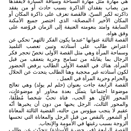
هي مهارة مثل مهارة السباحة وسياقة السيارة لايفقدها
من يصاب بفقدان الذاكرة بسبب حادث أو من يفقد
ذاكرته لكبر السنّ، فالقصة تعزف على ذاكرة المكان أو
المكان الأخير ا-المصحّة- الذي اختصر جميع الأمكنة
السابقة وامتد بنعومته العنيفة إلى الزمان فروّضه على
وفق هواه.
القصة الثالثة عنوانها "عندما يكون الفكر ثالثهم" تحكي عن
اعتراض طالب على أستاذته وتبين تعصب التلميذ
وسماحة المرأة وهي مثل القصة الأولى تخصّ تحجر فكر
الرجال بما يقابله من تسامح وحرية بتعفف من قبل
المرأة، هناك في القصة الأولى الطالب يرفض الحضور
لكون أستاذته غير محجبة وهنا الطالب يتحدث عن الحلال
والحرام وحرية المرأة في العمل .
القصة الرابعة جاءت بعنوان (حلم لم يولد) وهي تعالج
موضوعا اجتماعيا يتمثّل بعدة محاور أو موضوعات،
المحور الأوّل هو الحب، فتاة تحبّ شخصا مُطلَّقا،
والمحور الثالث، الرجل يحبها من دون أن يخبرها أنّه
عقيم لا ينجب ميؤوس من حالته، القضية الثالثة المعاناة
أو الشعور بالنقص من قبل الرجل والمعاناة التي تحسها
الزوجة بسبب رغبتها في الأمومة والإنجاب.
القصة الرابعة (في حضرة الأستاذة) تتحدّث عن طالب