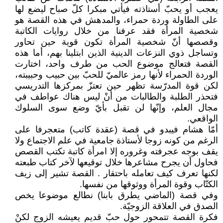
يعجب أو يحبّ أستاذته فيأتي مبكرا كلّ صباح ليضع لها
على الطاولة وردة حمراء، والمدهش في هذه القصة هو
شخصية المرأة فقد عرفنا من خلال روايات الكاتبة
وقصصها أنّ شخصية المرأة تكون قوية حين تحاور
وتساجل ذوي النزعات الدينية الذين ابتلينا بهم، أما هذه
القصة فتعالج موضوع الحب من طرف واحد، اختارت
الوردة الحمراء لأنها رمز عالميّ للحبّ بين حبيب وحبيبته،
لكن قوة المدرّسة تظهر حين تعتزّ بمركزها التدريسي
فتحذر الطلبة والطالبات من أنْ ليس هناك عواطف في
مجال العلم، وإنّها لن تقبل بأيّ وضع سوى السلوك
الواقعي.
أمّا هشام فيبدو في قصة (عقدة كاتب) متعجرفا على
الرغم من كونه زوجا لأستاذة جامعية في علم الاجتماع ولا
يقف بوجه عجرفته وغروره إلا امرأة كاتبة تكتب القصص
فحاول أن يجرح مشاعرها خلال توقيعها لآخر كتاب طبعته
لكنها تعرف كيف تعامله باحتقار . القصة تشير إلى زيف
الكتّاب وقوة المرأة ووثوقها من نفسها.
وفي قصة (الماضي يطرق بابنا) نطالع موضوعا يخص
الصدق في العلاقة الزوجيّة.
فكرة القصة تتمحور حول حبّ قديم يعيشه الزوج لكنْ