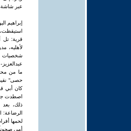
عبر شاشة 
إبراهيم ال
استيقظت، 
قرية: تل أ
لأهليه، مد
شخصيات عز
عبدالعزيز-
ما من محط
حصى" نقيفت
اصطدت جملا
ذلك، بعد 
الرضاعة: 
لحمها أفرا
أمي صحوناً