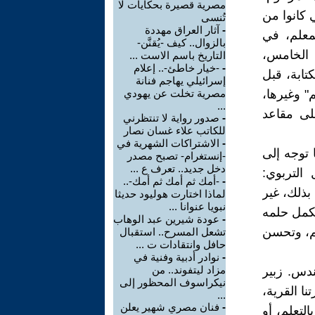
مصرية قصيرة بحكايات لا
 كانوا من
تُنسى
-
آثار العراق مهددة
معلم، في
بالزوال.. كيف -يُقنَّن-
 الخامس،
التاريخ باسم الاست ...
-
-خيار خاطئ-.. إعلام
كتابة، قبل
إسرائيلي يهاجم فنانة
" وغيرها،
مصرية تخلت عن يهودي
...
لى مقاعد
-
صدور رواية لا تنتظرني
للكاتب علاء غسان نصار
-
الاشتراكات الشهرية في
 توجه إلى
-إنستغرام- تصبح مصدر
دخل جديد.. تعرف ع ...
التربوي:
-
-أمك ثم أمك ثم أمك-..
 بذلك، غير
لماذا اختارت هوليود حديثا
نبويا عنوانا ...
تكمل حلمه
-
عودة شيرين عبد الوهاب
يم، وتحسن
تشعل المسرح.. استقبال
حافل وانتقادات ت ...
-
نوادر أدبية وفنية في
مزاد ليتفوند.. من
ندس. زبير
نيكراسوف المحظور إلى
نا القرية،
...
-
فنان مصري شهير يعلن
19، لانشغال كل منا بالتعلم، أو