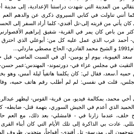
انتقالي من المدينة التي شهدت دراستنا الإعدادية، إلى مدينة 
ما أنني تناولت في كتابي السيروي ذكرى عن والدهم العم 
ان يأتي من قريته إلى-تل أفندي- كلما أراد السفر إلى الحسك
أكثر من باص كان يمر في القرية- شفيق إبراهيم الأقصوارن
ي- أحمد عرب الذي عمل عليه كل من: أبوعلي الذي احتر
اردلي...
عد الغيبوبة، بيوم أو يومين- أي في السبت الماضي- قبل خ
 التقيت في مجلس عزاء في- دورتموند- المهندس:عمر حسن-ا
حميه أ.سعد، فقال لي: كان يكلمنا هاتفياً ليلة أمس، وهو بخي
جلس، قلت في نفسي: لم لم أطلب رقم هاتف حميه، وفاء،
 أخي محمد، بمكالمة فيديو، من قرية- القوس- ليظهر عبدال
حميد الذي أعدم في الجيش السوري، بتهمة قتل- ضابطه- كما
اج خلف، عندما زارنا في - قامشلي- بعد ذلك، مع العم حا
لي. عادت بي الذاكرة إلى تلك الأيام التي كان أبناء القرى 
يتوجهون إلى مدرسة- تل أفندي- أفواجاً، متحدين ظروف الط