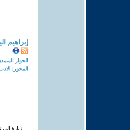
إبراهيم ا
الحوار المتمدن-العدد: 8706 - 26
المحور: الادب
زيارة إلى ت