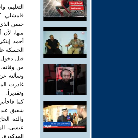
التعليم، و
قامشلي. ك
حسن الذي ك
منها، لأن 
أحمد إينك
الحسكة عام1991 و الشيخ محمد القادري- الحاج مصطي م
قبل دخول س
من وفاته،
وسألته عن 
غادرت الم
وتقديراً.
كما فاجأني
شقيق عبدال
والده الح
عيسى- المل
المذكورة، 