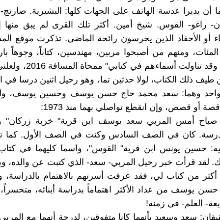
 أن يديرا عدسة الهاتف على الجهات كلها: البشيرية. صارنج- 
- راغو- القوس. شيخ أمين. أكثر تلك القرى لم يبق منها إل
اء أو الأحفاد الذين يحرسون رائحة الماضي. تذكرت موقع الم
المئات، ومنهم من أصبحوا مربين، مهندسين، كتاباً، وجوهاً بار
بهم جميعاً، وقد تناولت أسماءهم ف
يف ذلك الكتاب، لولا حدثين تما، وهو رحيل اثنين درسا في الق
واحد وهما: سعد محمد حاج حسن يوسف وحسين يوسف، ول
 قصة أو قصص، وإن انقطع تواصلي بهما منذ 1973:
صباح أمس المربي سعد يوسف ابن قرية" خربة زركان" و
رسة. كان في الصف السادس وكنت في الصف الأول. كما تو
يه: حسين يونس ابن قرية" القوس"، واسما كليهما في كتاب
ك. لقد قرأت خبر رحيل المربي- سعد- الذي كتبت عن والده، و
كثر من كتاب لي، فقد عرفت أسرتهم بالاهتمام بالدراسة، و
سن يوسف من عداد الأكثر اهتماماً بدراسة أبنائه، متحسراً
عة- العلم- في زمنه!
ان: سعد وسعيد بأنهما كانا متفوقين، لدرجة أنهما مع المربي