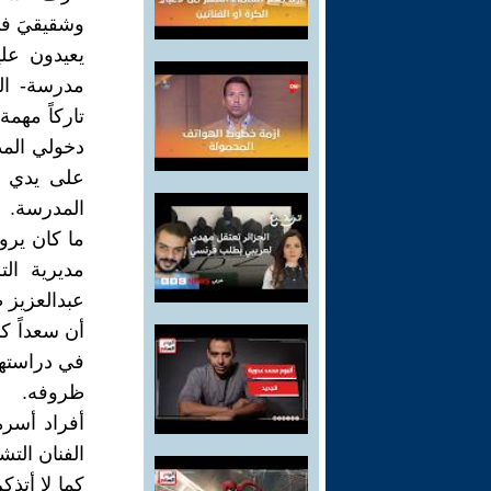
وشقيقيَ في
يعيدون عل
مدرسة- ال
تاركاً مهمة
دخولي المد
على يدي أ
المدرسة.
ما كان يرو
مديرية ال
عبدالعزيز ط
أن سعداً ك
في دراستها
ظروفه.
أفراد أسرة
الفنان التش