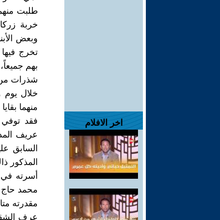
طلبت منهما
خربة زركان
وبعض الأبن
تخرج فيها 
شذرات من ط
خلال يوم 
منهما بقايا
فقد توفي 
اخر الافلام
عريف المد
السابق عل
المذكور ذا
أسرته في أ
محمد حاج ح
مقدرته متاب
عرف الشقيق