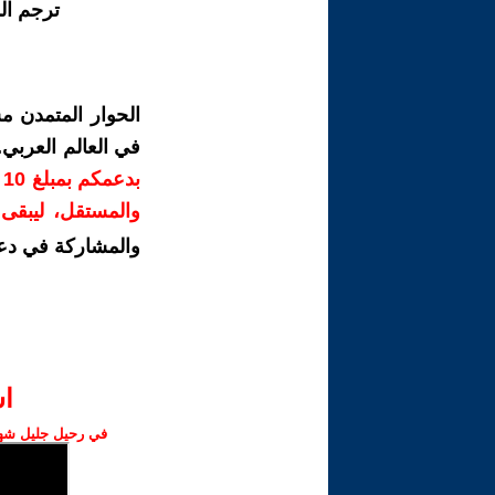
ترجم ال
الحوار المتمدن م
في العالم العربي
ب
والمستقل، ليبقى ص
والمشاركة في دع
ا‫
في رحيل جليل شهبا