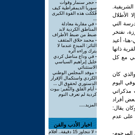
-
حجر سنمار وقوات
الشريفية.
سوريا الديمقراطية كيف
فُككت هذه القوة الكبرى
ا الأطلال
...
درسة التي
-
في مقاربة معادلة
المناطق الكردية لابد
زة، نفتخر
ضبط من ضبط الأطراف
ي كتابي" ممحاة المسافة 2016، ولعلني-هنا- أعيد
-
محمد حلاق المثقف
الثائر: المبدع عندما لا
رية ذاتها
يترك وراءه أثره
-
في وداع مناضل كردي
ي مع كل
خليل إبراهيم السياسي
الاستثنائي
-
موفد المجلس الوطني
الذي كان
الكردي واستكمال الإقرار
في اليوم
الدستوري لحقوق ال ...
-
أيام القلق والنَّفير: بيوت
 مذكراتي
كردية لم تعرف النوم
بعض أفراد
المزيد.....
كان يقال:
، على عدم
اخبار الأدب والفن
-
لا تتجاوز 15 دقيقة.. أفلام
 المرحوم-