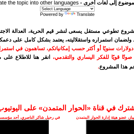
موضوع إلى لغات أخرى -
ate the topic into other languages
Powered by
Translate
شروع تطوعي مستقل يسعى لنشر قيم الحرية، العدالة الاجتم
. ولضمان استمراره واستقلاليته، يعتمد بشكل كامل على دعمك
دعمكم بمبلغ 10 دولارات سنويًا أو أكثر حسب إمكانياتكم، تساهمون في استم
وتًا قويًا للفكر اليساري والتقدمي
،
انقر هنا للاطلاع على 
م هذا المشروع
.
شترك في قناة «الحوار المتمدن» على اليوتيوب
ز، عضو هيئة إدارة الحوار المتمدن
في رحيل شاكر الناصري، أحد مؤسسي 