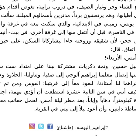
الشتاء وحر وغبار الصيف، في دروب ترابية، تغوص أقدام هؤلاء
أطيانها، وهم يرتعشون برداً، مدثرين بأسمالهم المبللة. سألت 
ونس، زميلي في الابتدائية، والذي سكنت معه في غرفة وا
في الناصرة، قبل أن أنتقل منها إلى غرفة أخرى، في بيت- أ
 حجر- لأن شقيقه وزوجته جاءا ليشاركانا السكن، على حين
تفاق. قال:
مس، الأربعاء!
يل حسين، وثمة ذكريات مشتركة بيننا على امتداد ست 
ها إيصال معلمنا إبراهيم آلوجي إلى صفيا، وتناولنا- الحلاوة و
راهما لنا أستاذنا، لنعود معاً إلى قريتينا: القوس ومن ثم 
كيف أنني في سن الثانية عشرة استطعت أن أؤدي مهمة، اجتي
يلومتراً، ذهاباً وإياباً، بعد مطر ليلة أمس، لحمل حقائب معل
ة دابتين، وأن أعود ليلاً إلى بيتي في القرية.
#إبراهيم_اليوسف (هاشتاغ)