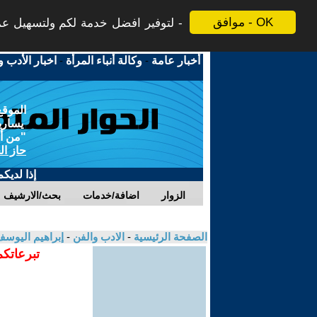
موافق - OK
لتوفير افضل خدمة لكم ولتسهيل عملي
أخبار عامة
-
وكالة أنباء المرأة
-
اخبار الأدب و
الموقع
يسارية
"من أج
حاز ال
إذا لديك
الزوار
اضافة/خدمات
بحث/الارشيف
الصفحة الرئيسية
-
الادب والفن
-
إبراهيم اليوس
تبرعاتكم