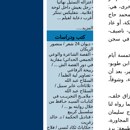
اعتزاله التمثيل نهائيا
أخرى، هي:
-
رجل يعيش داخل لوحة
إعلانية.. نتفليكس تبتكر
محمد حاج
أغرب دعاية لفيلم ...
ة، أو عاد
المزيد.....
ي- ناصيف-
كتب ودراسات
ق في سجن
-
ديوان 24 شعر / منصور
الريكان
-
القصة الشاعرة والوعي
مسة أيام
الجمعي الحداثي/ مقاربة
بن طوبو-
في دور القصة الش ... /
ربيحة الرفاعي
ر، بعد أن
-
تصاوير لية الظمأ /
 وشوقاً،
السمّاح عبد الله
-
ثلاثاءات عابر سبيل /
السمّاح عبد الله
رزاق خلف،
-
ملامــح التجريــب في
كتابـات السيـد حـافظ من
 رواه لنا
خلال روايته يو ... /
ج سليمان
سلسبيل كريبع
-
قناديل الحكمة / د. خالد
المجاورة،
زغريت
-
حكاياتْ تَكاد تُنسى / فلاح
بيعة: برد