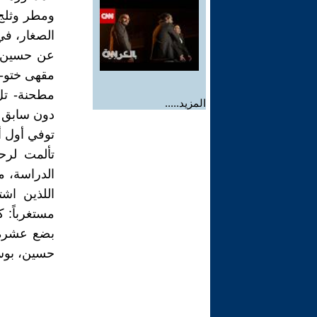
ومطر وثلج 
الصغار، في 
عن حسين ي
مقهى ختو- 
مطحنة- تل
المزيد.....
دون سابق ا
توفي أول أ
تألمت لرح
الدراسة، من
اللذين اشت
مستغرباً: 
بضع عشرة ك
حسين، بوساط