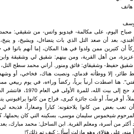
هاتف
يوسف
صباح اليوم، على مكالمة- فيدويو واتس- من شقيقي: محمد
فندي، بعد أن صعد التل الذي بات يتضاءل، ويشيخ، و ينيخ،
ركاً أن كثيرين ممن ولدوا في هذا المكان، إما أنهم باتوا في 
يزة، من أهل القرية، ومن بينهم: شقيق لي وشقيقة وابن
 شقيق حفيظ- وشقيقاي: فائق ومنور. أراني محمد سطح التل، 
 طائر، إلا ووطأته قدماي، ونصبت هناك، فخاخي، أو وشه
ي". هنا اصطدت أرنباً برياً، ركضاً وراءه، في يوم ربيعي مم
كان أبي قد حج إلى بيت الله، للمرة الأولى
ً، أو فرساً، أو نلت جائزة كبرى، فراح من كانوا يراقبونني ي
أن تعب بعض من كانوا يلاحقونه: كباراً وصغاراً، فذبحه ل
المرحوم شيخموس سليمان موسى، بسكينه التي كان يحملها، ك
د أكثر من أسرة، ومعلم القرية. ابن الساحل: محمد مبارك، بع
 منه، على هؤلاء، وهو مازلت أسأل: كيف تم ذلك؟!