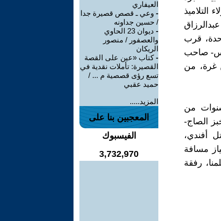
العيفاري
 التلاميذ
-
وعي ـ قصص قصيرة جدا
/ حسين جداونه
عبدالرزاق
-
ديوان 23 الحاوي
حدة، قرب
والعصفور / منصور
الريكان
نيس- صاحب
-
كتاب «عين على القصة
 غرة، من
القصيرة: تأملات نقدية في
تسع رؤى قصصية م ... /
حميد عقبي
المزيد.....
سنوات من
المعجبين بنا على
خبز الصاج-
تل أفندي،
الفيسبوك
از مسافة
3,732,970
منا، رفقة