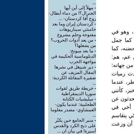
...
-
مهلاً إلى أين أيها
الجنرال؟! من دماء أبطال-
روج آفا كردستان- ...
-
كردستان إيران وما بعد
خامنئي سيناريوهات
، وهو في
مفتوحة وحلم مشروع
 كما جمل
-
من يعد أدوات الحروب؟
من يشعلها؟
حضنه، كما
-
ما بعد ميونخ:
الدبلوماسية الحكيمة في
 عم، هم:
مواجهة الحرب
من جهاته:
-
دير شبيغل في نشرها
المقال المزيف عن
دت رميات
ضفيرة المقاتلة الكردية:
طر، عندما
...
-
خريطة طريق لقوات
 في العام 1970، فانتشر الخبر، كأنني
سوريا الديمقراطية
تحدثون عن
-
ميليشيات الكتابة
الطحلبية: عندما يكون-
ي أخي في
العمشاوي- مصدر معلوما
ي يتقاسم
...
-
منبر الجامع حين يكبّر
د أن وزعت
على ذبح الكرد والقدس
أسيرة! في بيان ان ...