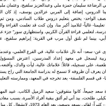
 الرضاعة سليمان حمزة ملي وعبدالعزيز سلفيج، وعثمان ملي
ينا الدروس، إضافة إلى المربي عزالدين يوسف، إذ كان ال
صف الواحد- يختص بتعليم دروس طلاب السادس، ومن ثم
 تعليمنا- غالباً- لتلاميذ أكبر منا، وإن كنت قد تعلمت القراءة وال
رسة، لتعلمي قراءة القرآن الكريم، واستظهاري سور" جزء عم
بي، بينما لم نلتق أول مرب في القرية: إبراهيم سلفيج، ع
ى عن- سعد- أنه نال علامات عالية، في الفرع العلمي، وعندما
تربية ليسجل في معهد إعداد المدرسين، اعترض المسؤول 
عمة، على تسجيله، قائلاً: علاماتك عالية، ليأت والدك، وأقنعه،
ان يعرف أن ظروفه لا تسمح له بدراسة الجامعة التي راح يس
- في قسم الفلسفة- بعد تخرجه في المعهد، وممارسته التعل
 سعد جميعاً، كانوا متفوقين: سعيد الزميل الكاتب. عبيد المه
كيلي. طلحت، بيد أني لم ألتق ببقية أفراد الأسرة، بسبب مغادرت
كما لا أتذكر- كثيراً- لقائي بسعد وسعيد، بعد العام 73