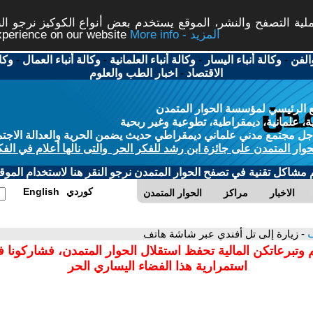
ة التصفح والنشر، الموقع يستخدم بعض أنواع الكوكيز نرجو النق
More info - المزيد
experience on our website
الفن
-
وكالة أنباء اليسار
-
وكالة أنباء العلمانية
-
وكالة أنباء العمال
-
وكا
الاقتصاد
-
اخبار الطب والعلوم
 الرئيسي لمؤسسة الحوار المتمدن
، علمانية، ديمقراطية، تطوعية وغير ربحية
ل مجتمع مدني علماني ديمقراطي حديث يضمن الحرية والعدالة الاجتم
حوار المتمدن على جائزة ابن رشد للفكر الحر والتى نالها أعلام في الفك
م مشاكل تقنية في تصفح الحوار المتمدن نرجو النقر هنا لاستخدام الموقع
كوردي
English
الاخبار
مراكز
الحوار المتمدن
ف
- زيارة إلى تل أفندي عبر شاشة هاتف
 وتبرعاتكن المالية تحفظ استقلال الحوار المتمدن، فشاركونا 
استمرارية هذا الفضاء اليساري الحر