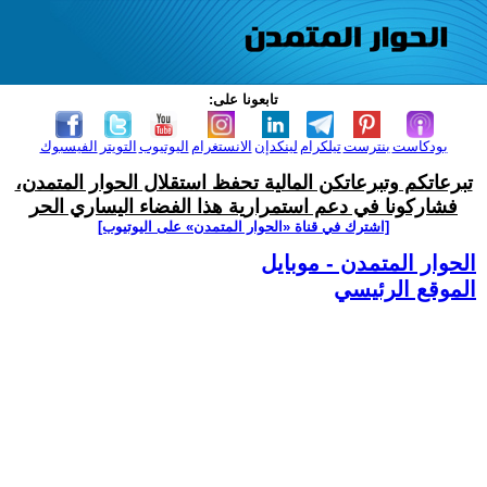
تابعونا على:
بودكاست
بنترست
تيلكرام
لينكدإن
الانستغرام
اليوتيوب
التويتر
الفيسبوك
تبرعاتكم وتبرعاتكن المالية تحفظ استقلال الحوار المتمدن،
فشاركونا في دعم استمرارية هذا الفضاء اليساري الحر
[اشترك في قناة ‫«الحوار المتمدن» على اليوتيوب]
الحوار المتمدن - موبايل
الموقع الرئيسي