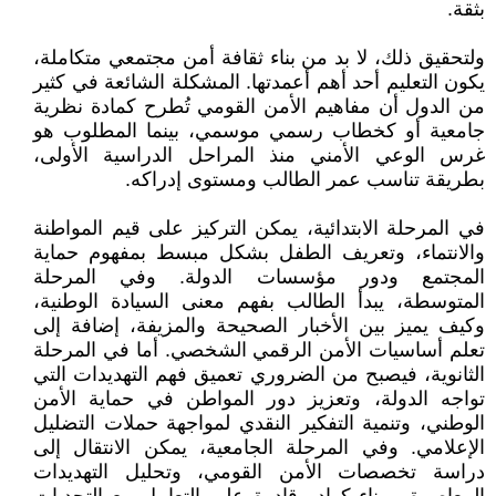
بثقة.
ولتحقيق ذلك، لا بد من بناء ثقافة أمن مجتمعي متكاملة،
يكون التعليم أحد أهم أعمدتها. المشكلة الشائعة في كثير
من الدول أن مفاهيم الأمن القومي تُطرح كمادة نظرية
جامعية أو كخطاب رسمي موسمي، بينما المطلوب هو
غرس الوعي الأمني منذ المراحل الدراسية الأولى،
بطريقة تناسب عمر الطالب ومستوى إدراكه.
في المرحلة الابتدائية، يمكن التركيز على قيم المواطنة
والانتماء، وتعريف الطفل بشكل مبسط بمفهوم حماية
المجتمع ودور مؤسسات الدولة. وفي المرحلة
المتوسطة، يبدأ الطالب بفهم معنى السيادة الوطنية،
وكيف يميز بين الأخبار الصحيحة والمزيفة، إضافة إلى
تعلم أساسيات الأمن الرقمي الشخصي. أما في المرحلة
الثانوية، فيصبح من الضروري تعميق فهم التهديدات التي
تواجه الدولة، وتعزيز دور المواطن في حماية الأمن
الوطني، وتنمية التفكير النقدي لمواجهة حملات التضليل
الإعلامي. وفي المرحلة الجامعية، يمكن الانتقال إلى
دراسة تخصصات الأمن القومي، وتحليل التهديدات