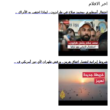
اخر الافلام
.. احتفال أسطوري بمحمد صلاح في طرابزون.. لماذا احتفى به الأتراك
.. شروط إيرانية لتفعيل اتفاق هرمز.. ورفض طهران لأي دور أمريكي ف