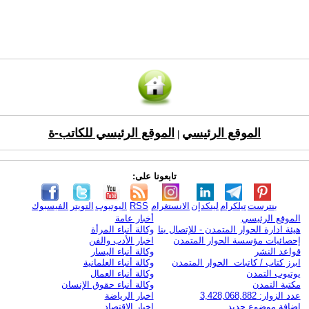
الموقع الرئيسي
الموقع الرئيسي للكاتب-ة
|
تابعونا على:
بنترست
تيلكرام
لينكدإن
الانستغرام
RSS
اليوتيوب
التويتر
الفيسبوك
الموقع الرئيسي
أخبار عامة
هيئة ادارة الحوار المتمدن - للإتصال بنا
وكالة أنباء المرأة
إحصائيات مؤسسة الحوار المتمدن
اخبار الأدب والفن
قواعد النشر
وكالة أنباء اليسار
ابرز كتاب / كاتبات الحوار المتمدن
وكالة أنباء العلمانية
يوتيوب التمدن
وكالة أنباء العمال
مكتبة التمدن
وكالة أنباء حقوق الإنسان
عدد الزوار: 3,428,068,882
اخبار الرياضة
اضافة موضوع جديد
اخبار الاقتصاد