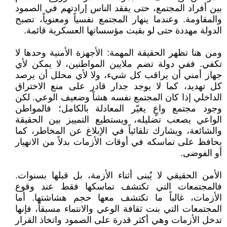
بين أفراد المجتمع، حتى يفقد الناس إرادتهم في الصمود
والمقاومة. وعندما ينهار المجتمع نفسياً ومعنوياً، تصبح
الدولة مهددة حتى لو بقيت مؤسساتها العسكرية قائمة.
ومن هنا تظهر الحقيقة المهمة: الأجهزة الأمنية وحدها لا
تكفي. ففي دولة تضم ملايين المواطنين، لا يمكن لأي
جهاز أمني أن يراقب كل شيء، ولا لأي محلل أن يرصد
كل تهديد، كما لا يوجد جدار قادر على منع الاختراق
الداخلي إذا كان المجتمع نفسه هشاً وضعيف الوعي. لكن
وجود مجتمع واعٍ يغيّر المعادلة بالكامل؛ فالمواطن
الواعي يصعب تضليله، ويستطيع التمييز بين الحقيقة
والشائعة، ويشارك تلقائياً في الإبلاغ عن المخاطر، كما
يحافظ على تماسكه في أوقات الأزمات بدلاً من الانهيار
أو الفوضى.
الأمن الحقيقي لا يُبنى أثناء الأزمة، بل قبلها بسنوات.
فالمجتمعات التي تكتشف تماسكها فقط عند وقوع
الأزمات، غالباً ما تكتشف معها حجم هشاشتها. أما
المجتمعات التي بنت ثقافة الوعي والانتماء مسبقاً، فإنها
تدخل الأزمات وهي أكثر قدرة على الصمود واتخاذ القرار