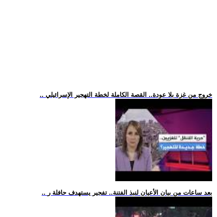
.. خروج من غزة بلا عودة.. القصة الكاملة لخطة التهجير الإسرائيلي
.. بعد ساعات من بيان الأعيان لنبذ الفتنة.. تفجير يستهدف حافلة ر