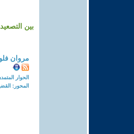
بين التصعيد
مروان فلو
الحوار المتمدن-العدد: 8661 - 26
المحور: القضي