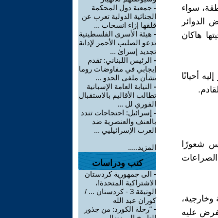
قة، سواء
-
جمعية دول المحكمة
الجنائية الدولية تعرب عن
ض الدوائر
قلقها إزاء انسحاب ...
-
هيئة الأسرى الفلسطينية
تها هاكان
تدعو الصليب الأحمر لإدانة
تجديد إسرائ ...
-
الرئيس اللبناني: تقدم
إيجابي في مفاوضات روما
يه أحيانًا
بشأن ملفي الحدو ...
-
النيابة العامة الإسبانية
قادم.
تطالب الأقاليم بالاستقبال
الفوري لل ...
-
إسرائيل: احتجاجات تندد
بالعنف والعنصرية ضد
العرب الإسرائيليي ...
كس شعورًا
المزيد.....
 الصراعات
كتب ودراسات
-
الى جمهورية كردستان
الاشتراكية المتحدة!،
الوثيقة 3 - كردستان ... /
وخارجية،
كوران عبد الله
-
“رحلة الكورد: من جذور
فرض عليه
التاريخ إلى نضال