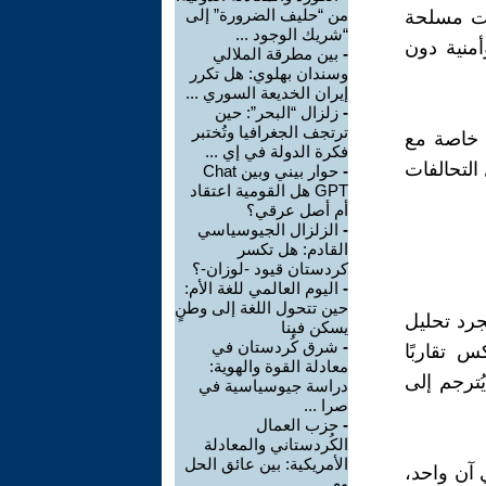
من “حليف الضرورة” إلى
ات مسلحة
“شريك الوجود ...
منية دون
-
بين مطرقة الملالي
وسندان بهلوي: هل تكرر
إيران الخديعة السوري ...
-
زلزال “البحر”: حين
ترتجف الجغرافيا وتُختبر
، خاصة مع
فكرة الدولة في إي ...
التحالفات
-
حوار بيني وبين Chat
GPT هل القومية اعتقاد
أم أصل عرقي؟
-
الزلزال الجيوسياسي
القادم: هل تكسر
كردستان قيود -لوزان-؟
-
اليوم العالمي للغة الأم:
حين تتحول اللغة إلى وطنٍ
جرد تحليل
يسكن فينا
-
شرق كُردستان في
 تقاربًا
معادلة القوة والهوية:
ُترجم إلى
دراسة جيوسياسية في
صرا ...
-
حزب العمال
الكُردستاني والمعادلة
الأمريكية: بين عائق الحل
 آن واحد،
وم ...