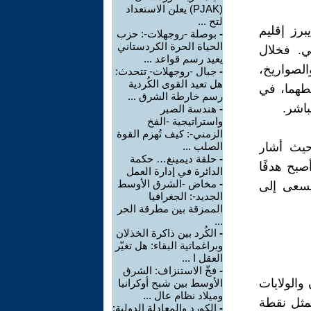
(PJAK) يعلن الاستعداد
لتح ...
رز إقليم
-
بوصلة -روجهلات-: حزب
الحياة الحرة الكردستاني
ي. فخلال
يعيد رسم قواعد ...
الصواريخ،
-
جبال -روجهلات- تتحدث:
هل تعيد القوى الكُردية
طهما، في
رسم خارطة الشرق ...
باشر.
-
هندسة الصبر
واستراتيجية -الفخ
الزمني-: كيف تُهزم القوة
حيث أشار
الصلب ...
-
حلقة ديمينغ… حكمة
صبح هدفًا
الدائرة في إدارة العمل
-
مخاض -الشرق الأوسط
يسعى إلى
الجديد-: الجغرافيا
الممزقة بين مطرقة الحر
...
-
الكُرد بين ذاكرة الخذلان
وبراغماتية البقاء: هل تغيّر
العقل ا ...
-
فخّ الاستنزاف: الشرق
الولايات
الأوسط بين شبح أوكرانيا
وميلاد نظام عال ...
يمثل نقطة
-
الكورد والمعادلة الدولية: