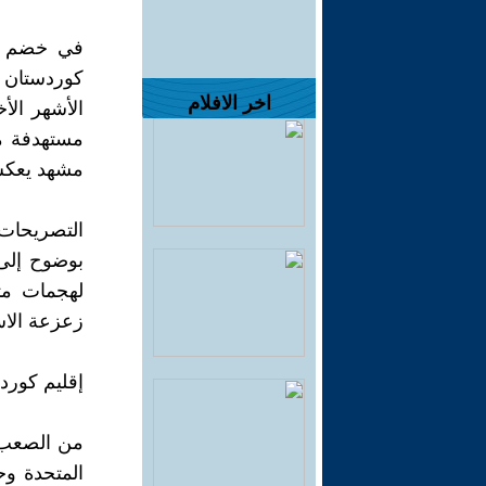
في خضم ال
كوردستان 
اخر الافلام
الأشهر الأ
مستهدفة م
مشهد يعكس 
التصريحات
بوضوح إلى 
لهجمات متك
زعزعة الاس
إقليم كورد
من الصعب ف
المتحدة وح