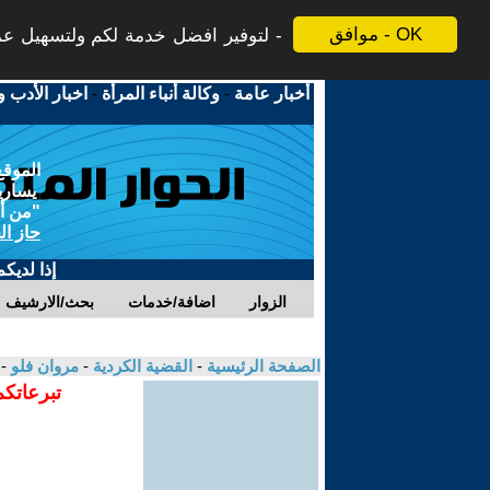
موافق - OK
لتوفير افضل خدمة لكم ولتسهيل عملي
أخبار عامة
-
وكالة أنباء المرأة
-
اخبار الأدب و
الموقع
يسارية
"من أج
حاز ال
إذا لديك
الزوار
اضافة/خدمات
بحث/الارشيف
الصفحة الرئيسية
-
القضية الكردية
-
مروان فلو
-
تبرعاتكم