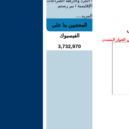
-
الكرد وخارطة الصراعات
الإقليمية / بير رستم
المزيد.....
المعجبين بنا على
الفيسبوك
الحوار المتمدن
3,732,970