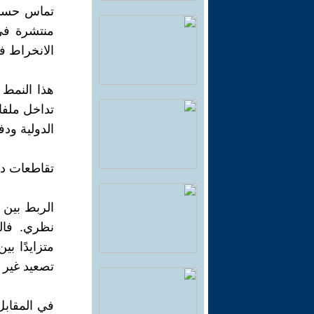
تماس حساس
منتشرة في
الانخراط ف
هذا النمط 
تداخل ملفا
الدولية ود
تقاطعات دو
الربط بين 
نظري. فال
متزايدًا ب
تصعيد غير 
في المقابل