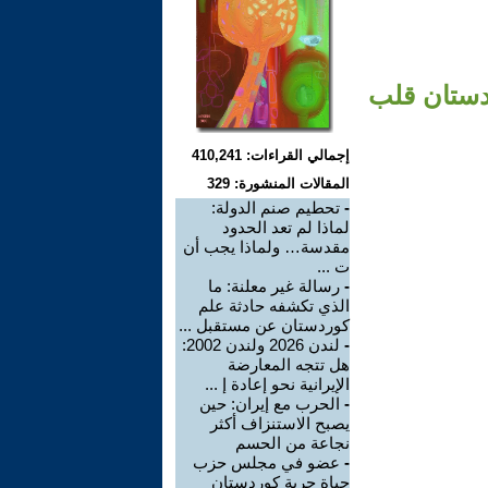
ردستان قلب
إجمالي القراءات: 410,241
المقالات المنشورة: 329
-
تحطيم صنم الدولة:
لماذا لم تعد الحدود
مقدسة… ولماذا يجب أن
ت ...
-
رسالة غير معلنة: ما
الذي تكشفه حادثة علم
كوردستان عن مستقبل ...
-
لندن 2026 ولندن 2002:
هل تتجه المعارضة
الإيرانية نحو إعادة إ ...
-
الحرب مع إيران: حين
يصبح الاستنزاف أكثر
نجاعة من الحسم
-
عضو في مجلس حزب
حياة حرية كوردستان