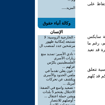
حفاظ على
المزيد.....
وكالة أنباء حقوق
الإنسان
ية سايكس
-
الخارجية الروسية: لا
نستبعد إمكانية ظهور
م، رغم ما
مرشحين جدد لمنصب ال
ة قد تعيد
...
-
نادي الأسير: تمديد منع
زيارات الأسرى
الفلسطينيين يكرّس
عزلهم ...
ية تتعلق
-
عون يعلن تقدماً في
ملفي الحدود والأسرى
 قد يُلهم
ويكشف عن تحركات
أمريك ...
-
تصعيد واسع في الضفة:
الاحتلال يقتحم 5 بلدات
ويشن حملة اعتقال ...
-
أوصلهم للانتصار
وسيوصلهم للانهيار