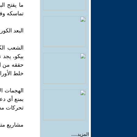
ما يفتح ا
تماسكه وفع
البعد الكور
الشعب الكو
بيكو، يجد 
حققه من اس
خلط الأوراق 
الهجمات ا
بمنع أي دع
تحركات مش
مشاريع متنا
المزيد.....