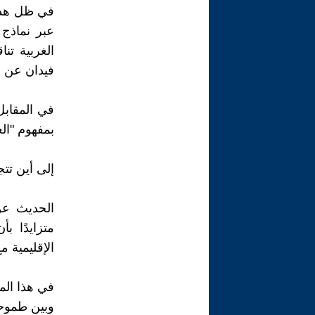
في ظل هذه 
عبر نماذج 
الغربية تنا
فيدان عن ر
في المقابل،
بمفهوم "الع
إلى أين تتج
الحديث عن 
متزايدًا ب
الإقليمية م
في هذا الم
وبين طموح