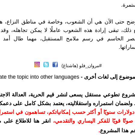
تمرة.
لأوضح حتى الآن هي أن الشعوب، وخاصة في مناطق النزاع، ه
ع ذلك، تبقى إرادة هذه الشعوب عاملًا لا يمكن تجاهله، وق
لعنصر الحاسم في رسم ملامح المستقبل، مهما طال أمد 
اراتها.
#مروان_فلو (هاشتاغ)
موضوع إلى لغات أخرى -
ate the topic into other languages
شروع تطوعي مستقل يسعى لنشر قيم الحرية، العدالة الاجتم
. ولضمان استمراره واستقلاليته، يعتمد بشكل كامل على دعمك
دعمكم بمبلغ 10 دولارات سنويًا أو أكثر حسب إمكانياتكم، تساهمون في استم
وتًا قويًا للفكر اليساري والتقدمي
،
انقر هنا للاطلاع على 
م هذا المشروع
.