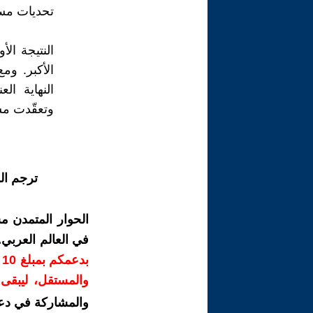
تحديات مس
النتيجة ا
الأكبر. وم
النهاية ا
وتعقّدت مس
ترجم ال
الحوار المتمدن م
في العالم العربي
ب
والمستقل، ليبقى ص
والمشاركة في دع