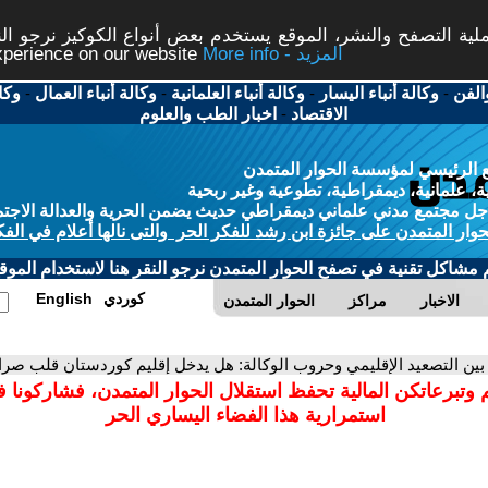
ة التصفح والنشر، الموقع يستخدم بعض أنواع الكوكيز نرجو النق
More info - المزيد
experience on our website
الفن
-
وكالة أنباء اليسار
-
وكالة أنباء العلمانية
-
وكالة أنباء العمال
-
وكا
الاقتصاد
-
اخبار الطب والعلوم
 الرئيسي لمؤسسة الحوار المتمدن
، علمانية، ديمقراطية، تطوعية وغير ربحية
ل مجتمع مدني علماني ديمقراطي حديث يضمن الحرية والعدالة الاجتم
حوار المتمدن على جائزة ابن رشد للفكر الحر والتى نالها أعلام في الفك
م مشاكل تقنية في تصفح الحوار المتمدن نرجو النقر هنا لاستخدام الموقع
كوردي
English
الاخبار
مراكز
الحوار المتمدن
 بين التصعيد الإقليمي وحروب الوكالة: هل يدخل إقليم كوردستان قلب صر
 وتبرعاتكن المالية تحفظ استقلال الحوار المتمدن، فشاركونا 
استمرارية هذا الفضاء اليساري الحر