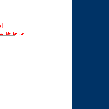
ا‫
في رحيل جليل شهبا