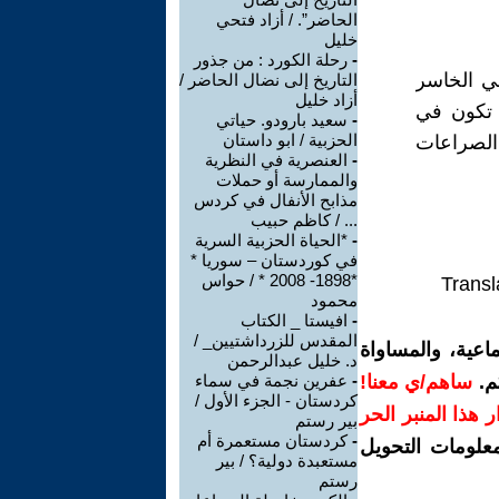
الحاضر”. / أزاد فتحي
خليل
-
رحلة الكورد : من جذور
ي الخاسر
التاريخ إلى نضال الحاضر /
أزاد خليل
د تكون في
-
سعید بارودو. حیاتي
الحزبیة / ابو داستان
الصراعات
-
العنصرية في النظرية
والممارسة أو حملات
مذابح الأنفال في كردس
... / كاظم حبيب
-
*الحياة الحزبية السرية
في كوردستان – سوريا *
*1898- 2008 * / حواس
Transl
محمود
-
افيستا _ الكتاب
المقدس للزرداشتيين_ /
اعية، والمساواة
د. خليل عبدالرحمن
م.
ساهم/ي معنا!
-
عفرين نجمة في سماء
كردستان - الجزء الأول /
رار هذا المنبر الحر
بير رستم
-
كردستان مستعمرة أم
معلومات التحويل
مستعبدة دولية؟ / بير
رستم