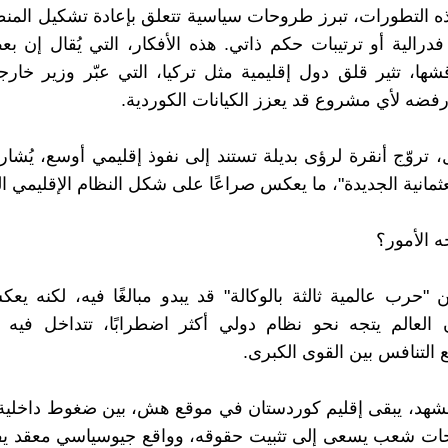
التطورات، تبرز طروحات سياسية تتعلق بإعادة تشكيل المنط
فدرالية أو ترتيبات حكم ذاتي. هذه الأفكار، التي يُقال إن بع
قشها، تثير قلق دول إقليمية مثل تركيا، التي عبّر وزير خارجي
فضه لأي مشروع قد يعزز الكيانات الكوردية.
 تروّج أنقرة لرؤى بديلة تستند إلى نفوذ إقليمي أوسع، يُشار إل
ثمانية الجديدة"، ما يعكس صراعًا على شكل النظام الإقليمي ال
ه الأمور؟
"حرب عالمية ثالثة بالوكالة" قد يبدو مبالغًا فيه، لكنه يع
أن العالم يتجه نحو نظام دولي أكثر اضطرابًا، تتداخل فيه
ع التنافس بين القوى الكبرى.
شهد، يبقى إقليم كوردستان في موقع هش، بين ضغوط داخلية 
ات شعب يسعى إلى تثبيت حقوقه، وواقع جيوسياسي معقد ي