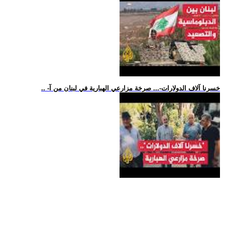
.. -خسرنا آلاف الدولارات-... صرخة مزارعي الهبارية في لبنان من آ