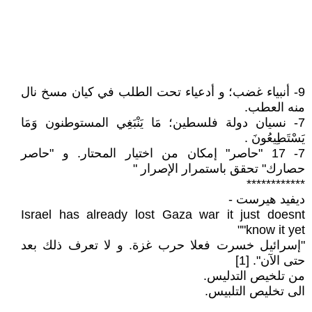
9- أنبياء غضب؛ و أدعياء تحت الطلب في كيان مسخ نال
منه العطب.
7- نسيان دولة فلسطين؛ مَا يَنْبَغِي المستوطنون وَمَا
يَسْتَطِيعُونَ .
7- 17 "حاصر" إمكان من اختيار المحتار. و "حاصر
حصارك" تحقق باستمرار الإصرار "
************
ديفيد هيرست -
Israel has already lost Gaza war it just doesnt
know it yet""
"إسرائيل خسرت فعلا حرب غزة. و لا تعرف ذلك بعد
حتى الآن". [1]
من تلخيص التدليس.
الى تخليص التلبيس.