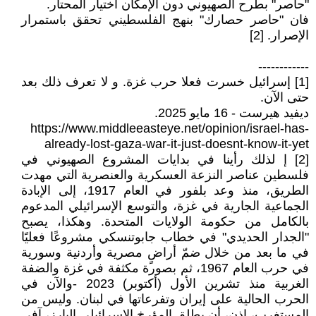
"حاصر" بطرح الصهيوني دون الإمكان اختيار المحتار.
فان "حاصر حصارك" بنهج الفلسطيني تحقق باستمرار
الإصرار. [2]
------------
[1] إسرائيل خسرت فعلا حرب غزة. و لا تعرف ذلك بعد
حتى الآن.
ديفيد هيرست - 16 مايو 2025.
https://www.middleeasteye.net/opinion/israel-has-
already-lost-gaza-war-it-just-doesnt-know-it-yet
[2] إ لذلك رأينا في بدايات المشروع الصهيوني في
فلسطين عناصر النزعة العسكرية والعنصرية التي مهدت
الطريق، منذ وعد بلفور في العام 1917، إلى الإبادة
الجماعية الجارية في غزة، والتوسع الإسرائيلي المدعوم
بالكامل من حكومة الولايات المتحدة. وهكذا، يصبح
"الجدار الحديدي" في خطاب جابوتنسكي مشروعًا فعليًا
في ما بعد من خلال ضمّ أراضٍ مصرية وأردنية وسورية
في حرب العام 1967، ثم بصورة مكثفة في غزة والضفة
الغربية منذ تشرين الأول (أكتوبر) 2023 -والآن في
الحرب الحالية على إيران وتفرعاتها في لبنان. وليس من
المستغرب، إذن، أن يطلق المؤرخ الإسرائيلي البارز، آفي