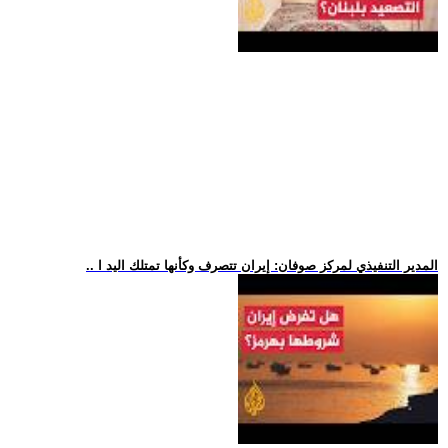
.. المدير التنفيذي لمركز صوفان: إيران تتصرف وكأنها تمتلك اليد ا