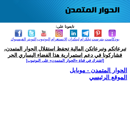
تابعونا على:
بودكاست
بنترست
تيلكرام
لينكدإن
الانستغرام
اليوتيوب
التويتر
الفيسبوك
تبرعاتكم وتبرعاتكن المالية تحفظ استقلال الحوار المتمدن،
فشاركونا في دعم استمرارية هذا الفضاء اليساري الحر
[اشترك في قناة ‫«الحوار المتمدن» على اليوتيوب]
الحوار المتمدن - موبايل
الموقع الرئيسي