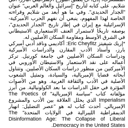
شلايم، على كتابه لتأريخ "إسرائيل والعالم العربي" عنوان
"الجدار الحديدي". وفي ما هو أبعد من شلايم وقراءته
الخاصة لهذا المفهوم، ينبغي أن نفهم الحرب الأميركية-
الإسرائيلية مع إيران في إطار تاريخ "الجدار الحديدي"،
بوصفه تاريخًا لاستمرار العنف الاستعماري الاستيطاني
في الشرق الأوسط ومقاومة السكان الأصليين له.
*إريك شيفيتز Eric Cheyfitz: أكاديمي وناقد أدبي أميركي
بارز، وأستاذ الأدب المقارن والدراسات الأميركية
ودراسات السكان الأصليين في جامعة كورنيل. تركز
أعماله على نقد الاستعمار والاستيطان الأوروبي في
الأميركتين من منظور دراسات السكان الأصليين. وتتناول
أبحاثه قضايا الإمبريالية، والسيادة، وتمثيل الشعوب
الأصلية في الأدب والثقافة الغربية. وهو من الأصوات
المؤثرة في حقل الدراسات ما بعد الكولونيالية. من أبرز
مؤلفاته كتاب "سياسة الإمبريالية" The Poetics of
Imperialism الذي يحلل العلاقة بين الأدب والمشروع
الإمبريالي. أحدث كتاب له هو "عصر التضليل: انهيار
الديمقراطية الليبرالية في الولايات المتحدة" The
Disinformation Age: The Collapse of Liberal
Democracy in the United States.