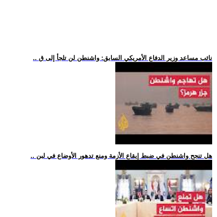
.. نائب مساعد وزير الدفاع الأمريكي السابق: واشنطن لن تلجأ إلى ق
.. هل تنجح واشنطن في ضبط إيقاع الأزمة ومنع تدهور الأوضاع في لبن